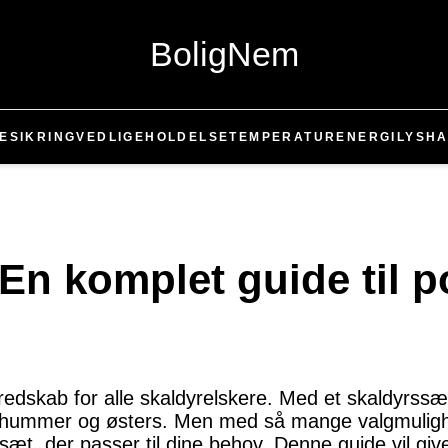
BoligNem
E
SIKRING
VEDLIGEHOLDELSE
TEMPERATUR
ENERGI
LYS
HA
En komplet guide til po
 redskab for alle skaldyrelskere. Med et skaldyrs
 til hummer og østers. Men med så mange valgmuli
 sæt, der passer til dine behov. Denne guide vil giv