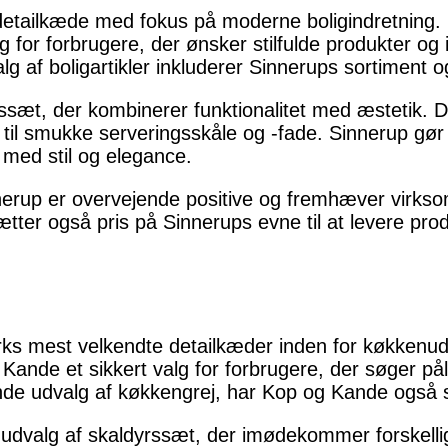
 detailkæde med fokus på moderne boligindretning.
alg for forbrugere, der ønsker stilfulde produkter og 
g af boligartikler inkluderer Sinnerups sortiment 
ssæt, der kombinerer funktionalitet med æstetik. De
til smukke serveringsskåle og -fade. Sinnerup gør d
 med stil og elegance.
erup er overvejende positive og fremhæver virks
tter også pris på Sinnerups evne til at levere produ
s mest velkendte detailkæder inden for køkkenuds
Kande et sikkert valg for forbrugere, der søger pål
ende udvalg af køkkengrej, har Kop og Kande også 
t udvalg af skaldyrssæt, der imødekommer forskell