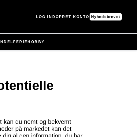
LOG IND
OPRET KONTO
Nyhedsbrevet
NDEL
FERIE
HOBBY
tentielle
sæt kan du nemt og bekvemt
gheder på markedet kan det
e dig al den information, du har