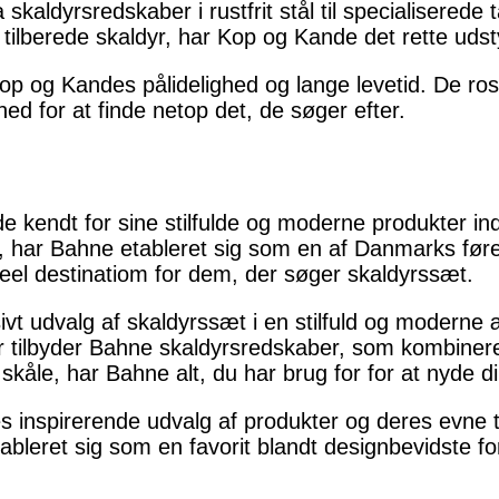
 skaldyrsredskaber i rustfrit stål til specialisered
 tilberede skaldyr, har Kop og Kande det rette udstyr
op og Kandes pålidelighed og lange levetid. De ros
ed for at finde netop det, de søger efter.
 kendt for sine stilfulde og moderne produkter ind
965, har Bahne etableret sig som en af Danmarks før
eel destinatiom for dem, der søger skaldyrssæt.
ivt udvalg af skaldyrssæt i en stilfuld og moderne 
er tilbyder Bahne skaldyrsredskaber, som kombiner
g skåle, har Bahne alt, du har brug for for at nyde d
 inspirerende udvalg af produkter og deres evne t
bleret sig som en favorit blandt designbevidste for