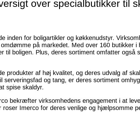
rsigt over specialbutikker til 
e inden for boligartikler og køkkenudstyr. Virksom
dt omdømme på markedet. Med over 160 butikker i h
er til boligen. Plus, deres sortiment omfatter også
de produkter af høj kvalitet, og deres udvalg af sk
il serveringsfad og tang, er deres sortiment omhygg
t spise skaldyr.
rco bekræfter virksomhedens engagement i at lev
 roser Imerco for deres venlige og hjælpsomme p