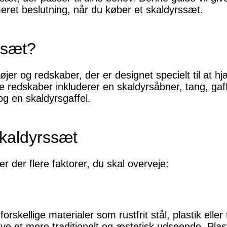
rmeret beslutning, når du køber et skaldyrssæt.
ssæt?
jer og redskaber, der er designet specielt til at 
ke redskaber inkluderer en skaldyrsåbner, tang, ga
g en skaldyrsgaffel.
 skaldyrssæt
r der flere faktorer, du skal overveje:
rskellige materialer som rustfrit stål, plastik eller 
ve et mere traditionelt og æstetisk udseende. Plas