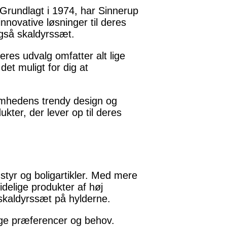
 Grundlagt i 1974, har Sinnerup
innovative løsninger til deres
også skaldyrssæt.
res udvalg omfatter alt lige
et muligt for dig at
omhedens trendy design og
kter, der lever op til deres
tyr og boligartikler. Med mere
idelige produkter af høj
skaldyrssæt på hylderne.
ige præferencer og behov.