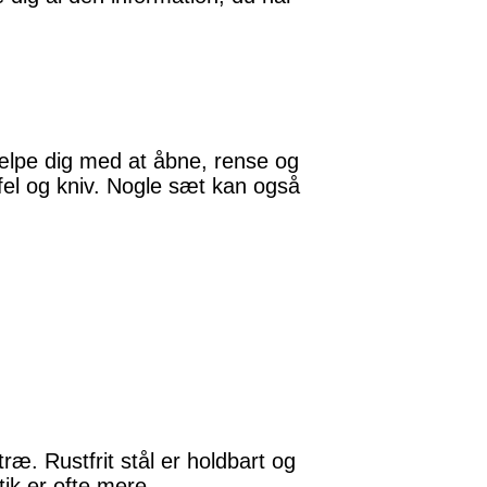
hjælpe dig med at åbne, rense og
ffel og kniv. Nogle sæt kan også
træ. Rustfrit stål er holdbart og
tik er ofte mere