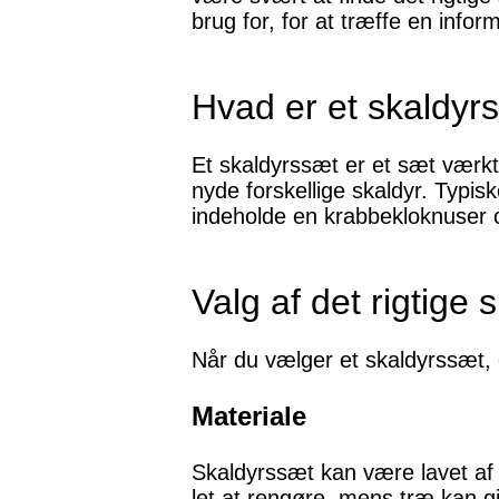
brug for, for at træffe en info
Hvad er et skaldyr
Et skaldyrssæt er et sæt værktø
nyde forskellige skaldyr. Typis
indeholde en krabbekloknuser o
Valg af det rigtige
Når du vælger et skaldyrssæt, e
Materiale
Skaldyrssæt kan være lavet af fo
let at rengøre, mens træ kan gi