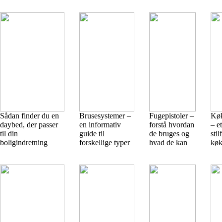
Sådan finder du en
Brusesystemer –
Fugepistoler –
Kø
daybed, der passer
en informativ
forstå hvordan
– e
til din
guide til
de bruges og
stil
boligindretning
forskellige typer
hvad de kan
køk