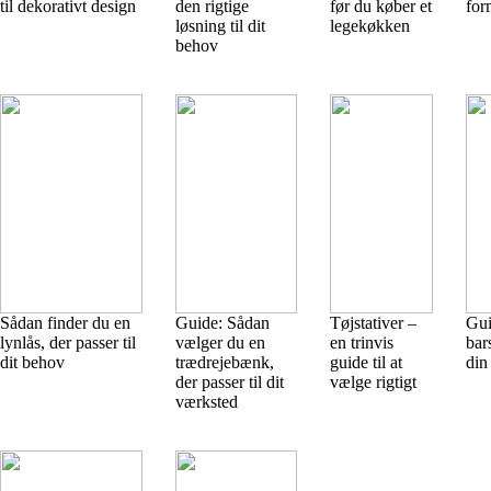
til dekorativt design
den rigtige
før du køber et
for
løsning til dit
legekøkken
behov
Sådan finder du en
Guide: Sådan
Tøjstativer –
Gui
lynlås, der passer til
vælger du en
en trinvis
bar
dit behov
trædrejebænk,
guide til at
din
der passer til dit
vælge rigtigt
værksted