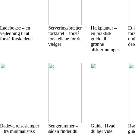
Ladebokse – en
Serveringsbrætter
Hækplanter –
Et 
vejledning til at
forklaret – forstå
en praktisk
for
forstå forskellene
forskellene før du
guide til
und
vælger
grønne
der
afskærmninger
Badeværelseslamper
Sengerammer –
Guide: Hvad
Rød
– fra minimalistisk
sådan finder du
du bør vide,
gui