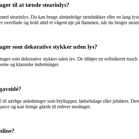
er til at tænde stearinlys?
 med stearinlys. Du kan bruge almindelige tændstikker eller en lang lysna
r overflade og hold altid et vågent øje på flammen, når du bruger steari
ager som dekorative stykker uden lys?
ges som dekorative stykker uden lys. De tilføjer en sofistikeret touch og
erne og klassiske indretninger.
gaveidé?
 til særlige anledninger som bryllupper, fødselsdage eller jubilæer. D
egance og kan bringe glæde til enhver modtager.
nline?