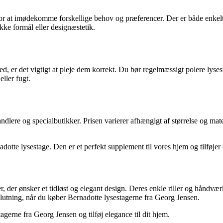
 for at imødekomme forskellige behov og præferencer. Der er både enkelt-
ikke formål eller designæstetik.
ed, er det vigtigt at pleje dem korrekt. Du bør regelmæssigt polere lyse
eller fugt.
lere og specialbutikker. Prisen varierer afhængigt af størrelse og mate
dotte lysestage. Den er et perfekt supplement til vores hjem og tilføjer 
r, der ønsker et tidløst og elegant design. Deres enkle riller og håndvær
slutning, når du køber Bernadotte lysestagerne fra Georg Jensen.
erne fra Georg Jensen og tilføj elegance til dit hjem.