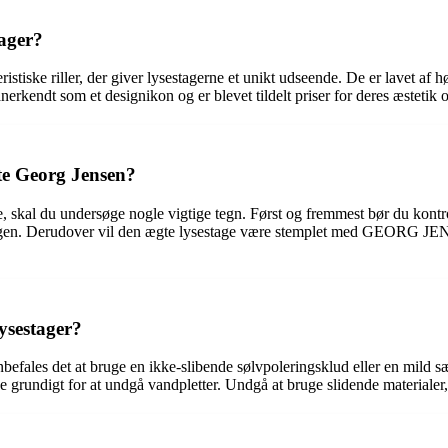
tager?
tiske riller, der giver lysestagerne et unikt udseende. De er lavet af høj
anerkendt som et designikon og er blevet tildelt priser for deres æstetik 
te Georg Jensen?
e, skal du undersøge nogle vigtige tegn. Først og fremmest bør du kontr
sestagen. Derudover vil den ægte lysestage være stemplet med GEORG 
ysestager?
efales det at bruge en ikke-slibende sølvpoleringsklud eller en mild sæbe
rne grundigt for at undgå vandpletter. Undgå at bruge slidende materialer