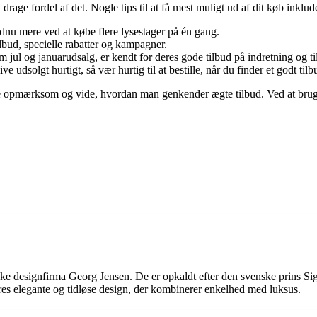
 drage fordel af det. Nogle tips til at få mest muligt ud af dit køb inklud
endnu mere ved at købe flere lysestager på én gang.
ud, specielle rabatter og kampagner.
jul og januarudsalg, er kendt for deres gode tilbud på indretning og ti
solgt hurtigt, så vær hurtig til at bestille, når du finder et godt tilb
e opmærksom og vide, hvordan man genkender ægte tilbud. Ved at bruge d
ske designfirma Georg Jensen. De er opkaldt efter den svenske prins S
eres elegante og tidløse design, der kombinerer enkelhed med luksus.