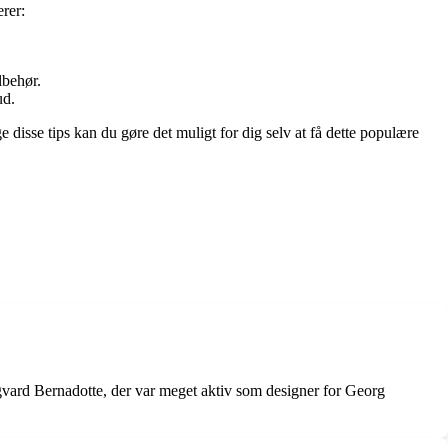
erer:
lbehør.
ud.
isse tips kan du gøre det muligt for dig selv at få dette populære
igvard Bernadotte, der var meget aktiv som designer for Georg