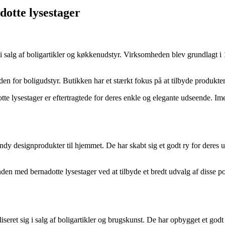
dotte lysestager
i salg af boligartikler og køkkenudstyr. Virksomheden blev grundlagt i 
en for boligudstyr. Butikken har et stærkt fokus på at tilbyde produkter
e lysestager er eftertragtede for deres enkle og elegante udseende. Imer
ndy designprodukter til hjemmet. De har skabt sig et godt ry for deres 
nden med bernadotte lysestager ved at tilbyde et bredt udvalg af disse p
seret sig i salg af boligartikler og brugskunst. De har opbygget et go