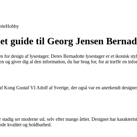
rie
Hobby
t guide til Georg Jensen Bernado
or design af lysestager. Deres Bernadotte lysestager er et ikonisk stykke
 og giver dig al den information, du har brug for, for at træffe en info
af Kong Gustaf VI Adolf af Sverige, der også var en anerkendt designer.
tadig ser moderne ud, selv efter mange årtier. Designet har karakteristisk
ende kvalitet og holdbarhed.