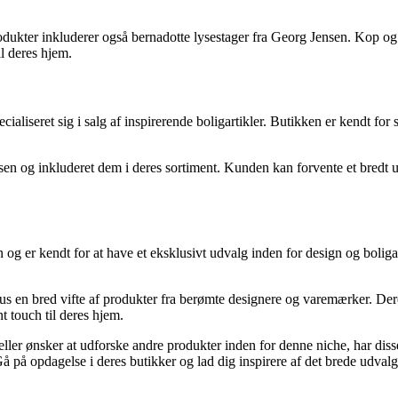
odukter inkluderer også bernadotte lysestager fra Georg Jensen. Kop og 
il deres hjem.
aliseret sig i salg af inspirerende boligartikler. Butikken er kendt for s
en og inkluderet dem i deres sortiment. Kunden kan forvente et bredt ud
og er kendt for at have et eksklusivt udvalg inden for design og boligar
hus en bred vifte af produkter fra berømte designere og varemærker. De
t touch til deres hjem.
ller ønsker at udforske andre produkter inden for denne niche, har diss
på opdagelse i deres butikker og lad dig inspirere af det brede udvalg a