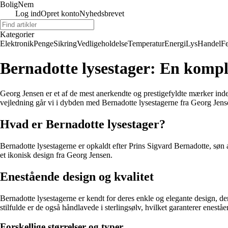
BoligNem
Log ind
Opret konto
Nyhedsbrevet
Kategorier
Elektronik
Penge
Sikring
Vedligeholdelse
Temperatur
Energi
Lys
Handel
Fe
Bernadotte lysestager: En komple
Georg Jensen er et af de mest anerkendte og prestigefyldte mærker inden f
vejledning går vi i dybden med Bernadotte lysestagerne fra Georg Jensen
Hvad er Bernadotte lysestager?
Bernadotte lysestagerne er opkaldt efter Prins Sigvard Bernadotte, søn 
et ikonisk design fra Georg Jensen.
Enestående design og kvalitet
Bernadotte lysestagerne er kendt for deres enkle og elegante design, der s
stilfulde er de også håndlavede i sterlingsølv, hvilket garanterer enestå
Forskellige størrelser og typer