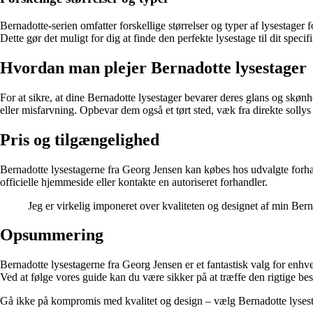
Bernadotte-serien omfatter forskellige størrelser og typer af lysestager
Dette gør det muligt for dig at finde den perfekte lysestage til dit specif
Hvordan man plejer Bernadotte lysestager
For at sikre, at dine Bernadotte lysestager bevarer deres glans og skønh
eller misfarvning. Opbevar dem også et tørt sted, væk fra direkte sollys 
Pris og tilgængelighed
Bernadotte lysestagerne fra Georg Jensen kan købes hos udvalgte forhand
officielle hjemmeside eller kontakte en autoriseret forhandler.
Jeg er virkelig imponeret over kvaliteten og designet af min Berna
Opsummering
Bernadotte lysestagerne fra Georg Jensen er et fantastisk valg for enhve
Ved at følge vores guide kan du være sikker på at træffe den rigtige be
Gå ikke på kompromis med kvalitet og design – vælg Bernadotte lysestag