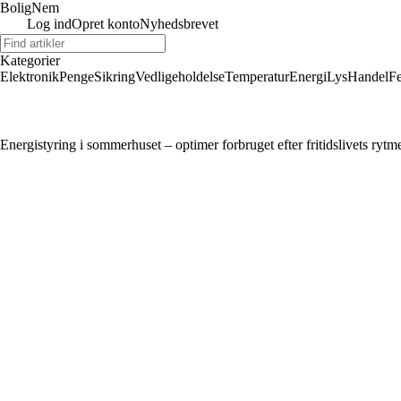
BoligNem
Log ind
Opret konto
Nyhedsbrevet
Kategorier
Elektronik
Penge
Sikring
Vedligeholdelse
Temperatur
Energi
Lys
Handel
Fe
Energistyring i sommerhuset – optimer forbruget efter fritidslivets rytm