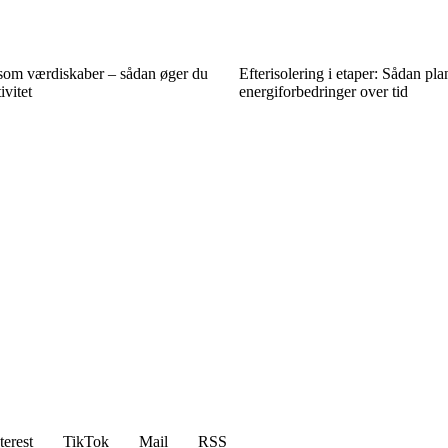
om værdiskaber – sådan øger du
Efterisolering i etaper: Sådan pl
ivitet
energiforbedringer over tid
terest
TikTok
Mail
RSS