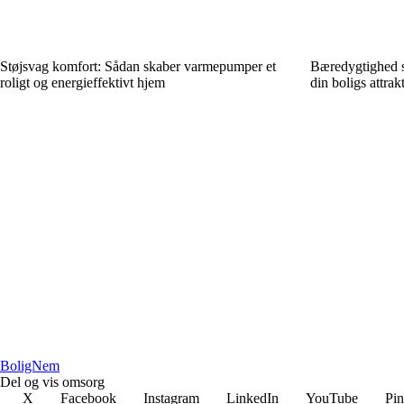
Støjsvag komfort: Sådan skaber varmepumper et
Bæredygtighed s
roligt og energieffektivt hjem
din boligs attrakt
BoligNem
Del og vis omsorg
X
Facebook
Instagram
LinkedIn
YouTube
Pin