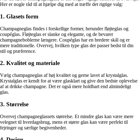
Her er nogle råd til at hjælpe dig med at træffe det rigtige valg:
1. Glasets form
Champagneglas findes i forskellige former, herunder fløjteglas og
coupéglas. Fløjteglas er slanke og elegante, og de bevarer
champagneboblerne længere. Coupéglas har en bredere skål og er
mere traditionelle. Overvej, hvilken type glas der passer bedst til din
stil og præference.
2. Kvalitet og materiale
Vælg champagneglas af høj kvalitet og gerne lavet af krystalglas.
Krystalglas er kendt for at være glasklart og give den bedste oplevelse
af at drikke champagne. Det er også mere holdbart end almindeligt
glas.
3. Størrelse
Overvej champagneglassets størrelse. Et mindre glas kan være mere
velegnet til hverdagsbrug, mens et større glas kan være perfekt til
fejringer og særlige begivenheder.
4. Design