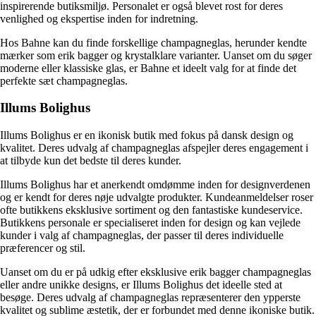
inspirerende butiksmiljø. Personalet er også blevet rost for deres
venlighed og ekspertise inden for indretning.
Hos Bahne kan du finde forskellige champagneglas, herunder kendte
mærker som erik bagger og krystalklare varianter. Uanset om du søger
moderne eller klassiske glas, er Bahne et ideelt valg for at finde det
perfekte sæt champagneglas.
Illums Bolighus
Illums Bolighus er en ikonisk butik med fokus på dansk design og
kvalitet. Deres udvalg af champagneglas afspejler deres engagement i
at tilbyde kun det bedste til deres kunder.
Illums Bolighus har et anerkendt omdømme inden for designverdenen
og er kendt for deres nøje udvalgte produkter. Kundeanmeldelser roser
ofte butikkens eksklusive sortiment og den fantastiske kundeservice.
Butikkens personale er specialiseret inden for design og kan vejlede
kunder i valg af champagneglas, der passer til deres individuelle
præferencer og stil.
Uanset om du er på udkig efter eksklusive erik bagger champagneglas
eller andre unikke designs, er Illums Bolighus det ideelle sted at
besøge. Deres udvalg af champagneglas repræsenterer den ypperste
kvalitet og sublime æstetik, der er forbundet med denne ikoniske butik.