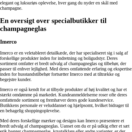
elegant og luksuriøs oplevelse, hver gang du nyder en skål med
champagne.
En oversigt over specialbutikker til
champagneglas
Imerco
Imerco er en veletableret detailkæde, der har specialiseret sig i salg af
forskellige produkter inden for indretning og boligudstyr. Deres
sortiment omfatter et bredt udvalg af champagneglas og tilbehør, der
passer til enhver lejlighed. Med deres omfattende erfaring og ekspertise
inden for husstandstilbehør fortsætter Imerco med at tiltrække og
begejstre kunder.
Imerco er også kendt for at tilbyde produkter af høj kvalitet og har et
stærkt omdømme på markedet. Kundeanmeldelserne roser ofte deres
omfattende sortiment og fremhæver deres gode kundeservice.
Butikkens personale er veluddannet og hjælpsomt, hvilket bidrager til
en behagelig shoppingoplevelse.
Med deres forskellige mærker og designs kan Imerco præsentere et
bredt udvalg af champagneglas. Uanset om du er på udkig efter et sæt
erik bagger champagneglas, krystalklare eller andre varianter, er der