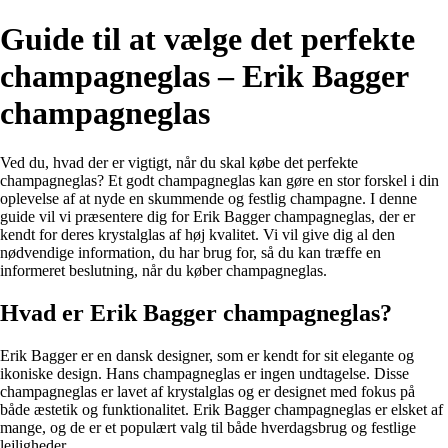
Guide til at vælge det perfekte
champagneglas – Erik Bagger
champagneglas
Ved du, hvad der er vigtigt, når du skal købe det perfekte
champagneglas? Et godt champagneglas kan gøre en stor forskel i din
oplevelse af at nyde en skummende og festlig champagne. I denne
guide vil vi præsentere dig for Erik Bagger champagneglas, der er
kendt for deres krystalglas af høj kvalitet. Vi vil give dig al den
nødvendige information, du har brug for, så du kan træffe en
informeret beslutning, når du køber champagneglas.
Hvad er Erik Bagger champagneglas?
Erik Bagger er en dansk designer, som er kendt for sit elegante og
ikoniske design. Hans champagneglas er ingen undtagelse. Disse
champagneglas er lavet af krystalglas og er designet med fokus på
både æstetik og funktionalitet. Erik Bagger champagneglas er elsket af
mange, og de er et populært valg til både hverdagsbrug og festlige
lejligheder.