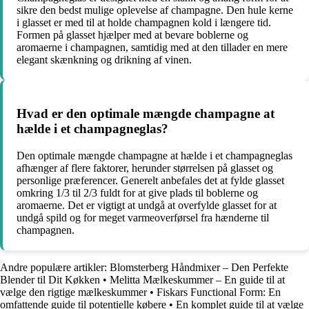
sikre den bedst mulige oplevelse af champagne. Den hule kerne
i glasset er med til at holde champagnen kold i længere tid.
Formen på glasset hjælper med at bevare boblerne og
aromaerne i champagnen, samtidig med at den tillader en mere
elegant skænkning og drikning af vinen.
Hvad er den optimale mængde champagne at
hælde i et champagneglas?
Den optimale mængde champagne at hælde i et champagneglas
afhænger af flere faktorer, herunder størrelsen på glasset og
personlige præferencer. Generelt anbefales det at fylde glasset
omkring 1/3 til 2/3 fuldt for at give plads til boblerne og
aromaerne. Det er vigtigt at undgå at overfylde glasset for at
undgå spild og for meget varmeoverførsel fra hænderne til
champagnen.
Andre populære artikler:
Blomsterberg Håndmixer – Den Perfekte
Blender til Dit Køkken
•
Melitta Mælkeskummer – En guide til at
vælge den rigtige mælkeskummer
•
Fiskars Functional Form: En
omfattende guide til potentielle købere
•
En komplet guide til at vælge