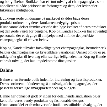
og boligtilbehør. Butikken har et stort udvalg af champagneglas, som
appellerer til både prisbevidste forbrugere og dem, der leder efter
luksuriøse muligheder.
Butikkens gode omdømme på markedet skyldes både deres
produktsortiment og deres konkurrencedygtige priser.
Kundeanmeldelser fremhæver ofte den høje kvalitet af deres produkter
og den gode værdi for pengene. Kop og Kandes butikker har et venligt
personale, der er dygtige til at hjælpe med at finde det perfekte
champagneglas til ethvert behov.
Kop og Kande tilbyder forskellige typer champagneglas, herunder erik
bagger champagneglas og krystalklare variationer. Uanset om du er på
udkig efter glas til hverdag eller særlige lejligheder, har Kop og Kande
et bredt udvalg, der kan imødekomme dine ønsker.
Bahne
Bahne er en førende butik inden for indretning og livsstilsprodukter.
Deres sortiment inkluderer også et udvalg af champagneglas, der
passer til forskellige smagspræferencer og budgets.
Bahne har opnået et godt ry inden for detailhandelsindustrien og er
kendt for deres trendy produkter og fashionable designs.
Kundeanmeldelser fremhæver ofte butikkens stilfulde udvalg og det