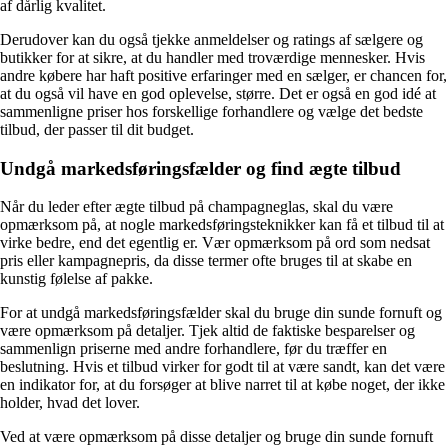
af dårlig kvalitet.
Derudover kan du også tjekke anmeldelser og ratings af sælgere og
butikker for at sikre, at du handler med troværdige mennesker. Hvis
andre købere har haft positive erfaringer med en sælger, er chancen for,
at du også vil have en god oplevelse, større. Det er også en god idé at
sammenligne priser hos forskellige forhandlere og vælge det bedste
tilbud, der passer til dit budget.
Undgå markedsføringsfælder og find ægte tilbud
Når du leder efter ægte tilbud på champagneglas, skal du være
opmærksom på, at nogle markedsføringsteknikker kan få et tilbud til at
virke bedre, end det egentlig er. Vær opmærksom på ord som nedsat
pris eller kampagnepris, da disse termer ofte bruges til at skabe en
kunstig følelse af pakke.
For at undgå markedsføringsfælder skal du bruge din sunde fornuft og
være opmærksom på detaljer. Tjek altid de faktiske besparelser og
sammenlign priserne med andre forhandlere, før du træffer en
beslutning. Hvis et tilbud virker for godt til at være sandt, kan det være
en indikator for, at du forsøger at blive narret til at købe noget, der ikke
holder, hvad det lover.
Ved at være opmærksom på disse detaljer og bruge din sunde fornuft