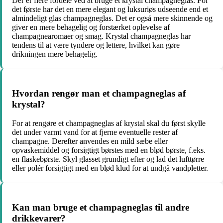
Der er flere fordele ved at bruge et krystal champagneglas. For
det første har det en mere elegant og luksuriøs udseende end et
almindeligt glas champagneglas. Det er også mere skinnende og
giver en mere behagelig og forstærket oplevelse af
champagnearomaer og smag. Krystal champagneglas har
tendens til at være tyndere og lettere, hvilket kan gøre
drikningen mere behagelig.
Hvordan rengør man et champagneglas af
krystal?
For at rengøre et champagneglas af krystal skal du først skylle
det under varmt vand for at fjerne eventuelle rester af
champagne. Derefter anvendes en mild sæbe eller
opvaskemiddel og forsigtigt børstes med en blød børste, f.eks.
en flaskebørste. Skyl glasset grundigt efter og lad det lufttørre
eller polér forsigtigt med en blød klud for at undgå vandpletter.
Kan man bruge et champagneglas til andre
drikkevarer?