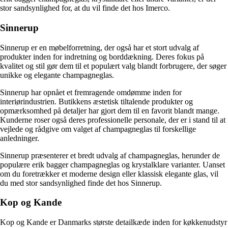
stor sandsynlighed for, at du vil finde det hos Imerco.
Sinnerup
Sinnerup er en møbelforretning, der også har et stort udvalg af
produkter inden for indretning og borddækning. Deres fokus på
kvalitet og stil gør dem til et populært valg blandt forbrugere, der søger
unikke og elegante champagneglas.
Sinnerup har opnået et fremragende omdømme inden for
interiørindustrien. Butikkens æstetisk tiltalende produkter og
opmærksomhed på detaljer har gjort dem til en favorit blandt mange.
Kunderne roser også deres professionelle personale, der er i stand til at
vejlede og rådgive om valget af champagneglas til forskellige
anledninger.
Sinnerup præsenterer et bredt udvalg af champagneglas, herunder de
populære erik bagger champagneglas og krystalklare varianter. Uanset
om du foretrækker et moderne design eller klassisk elegante glas, vil
du med stor sandsynlighed finde det hos Sinnerup.
Kop og Kande
Kop og Kande er Danmarks største detailkæde inden for køkkenudstyr