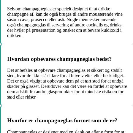
Selvom champagneglas er specielt designet til at drikke
champagne af, kan de også bruges til andre mousserende vine
såsom cava, prosecco eller asti. Nogle mennesker anvender
også champagneglas til servering af andre cocktails og drinks,
der hviler på præsentation og ønsket om at bevare kuldioxid i
drikken.
Hvordan opbevares champagneglas bedst?
Det anbefales at opbevare champagneglas et sikkert og stabilt
sted, hvor de ikke står i fare for at blive væltet eller beskadiget.
Det er også vigtigt at opbevare dem på et tørt sted for at undgå
skader på glasset. Derudover kan det være en fordel at opbevare
dem adskilt fra andre glasprodukter for at mindske risikoen for
stød eller ridser.
Hvorfor er champagneglas formet som de er?
Champagneglas er designet med en slank og aflang form for at