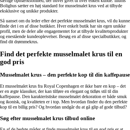
særlige opmærksomhed, der bliver givet til hver enkelt kunde. Illums
Bolighus sætter en høj standard for musselmalet krus ved at tilbyde
eksklusive og unikke produkter.
Så uanset om du leder efter det perfekte musselmalet krus, vil du kunne
finde det i en af disse butikker. Hver enkelt butik har sin egen unikke
profil, men de deler alle engagementet for at tilbyde kvalitetsprodukter
og enestående kundeoplevelser. Besøg en af disse specialbutikker, og
find dit drømmekrus.
Find det perfekte musselmalet krus til en
god pris
Musselmalet krus – den perfekte kop til din kaffepause
Et musselmalet krus fra Royal Copenhagen er ikke bare en kop – det
er en ægte klassiker, der kan tilføre en elegant og tidløs stil til din
kaffepause. Den karakteristiske musselmalet dekoration er både smuk
og ikonisk, og kvaliteten er i top. Men hvordan finder du den perfekte
kop til en billig pris? Og hvordan undgår du at gå glip af gode tilbud?
Søg efter musselmalet krus tilbud online
En af de bedste måder at finde musselmalet krus til en god pris er at