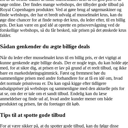
søge online. Der findes mange webshops, der tilbyder gode tilbud på
Royal Copenhagen produkter. Ved at gøre brug af søgemaskiner og
finde webshops, der har et bredt udvalg af musselmalet krus, kan du
øge dine chancer for at finde netop det krus, du leder efter, til en billig
pris. Det kan være en god idé at oprette en prisovervågning ved de
forskellige webshops, så du får besked, når prisen på det ønskede krus
falder.
Sådan genkender du ægte billige deals
Når du leder efter musselmalet krus til en billig pris, er det vigtigt at
kunne genkende ægte billige deals. Der er nogle tegn, du kan holde øje
med, for at sikre dig, at prisen er lav på grund af et reelt tilbud, og ikke
bare en markedsføringsgimmick. Først og fremmest bør du
sammenligne prisen med andre forhandlere for at få en idé om, hvad
det normale prisniveau er. Du kan også kigge efter tidligere
udsalgspriser på webshops og sammenligne med den aktuelle pris for
at se, om der er tale om et sandt tilbud. Endelig kan du læse
anmeldelser og finde ud af, hvad andre kunder mener om både
produktet og prisen, før du foretager dit køb.
Tips til at spotte gode tilbud
For at være sikker på, at du spotter gode tilbud, kan du følge disse