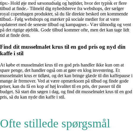
tips:- Hold øje med sæsonudsalg og højtider, hvor der typisk er flere
tilbud at finde.- Tilmeld dig nyhedsbreve fra webshops, der sælger
royal copenhagen produkter, så du får direkte besked om kommende
tilbud.- Følg webshops og mærker på sociale medier for at være
opdateret med de seneste tilbud og kampagner.- Vær tålmodig og vent
på det rigtige øjeblik. Gode tilbud kommer ofte, men det kan tage lidt
tid at finde dem.
Find dit musselmalet krus til en god pris og nyd din
kaffe i stil
At købe et musselmalet krus til en god pris handler ikke kun om at
spare penge, det handler også om at gøre en klog investering. Et
musselmalet krus er tidløst, og det kan bringe glæde til din kaffepause i
mange år fremover. Ved at være opmærksom på tilbud og finde gode
priser, kan du få en kop af høj kvalitet til en pris, der passer til dit
budget. Så start din søgen i dag, og find dit musselmalet krus til en god
pris, så du kan nyde din kaffe i stil.
Ofte stillede spørgsmål