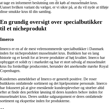
at tage en informeret beslutning om dit køb af musselmalet krus.
Uanset hvilken variant du vælger, er vi sikre på, at du vil nyde at tilføje
disse smukke krus til din samling.
En grundig oversigt over specialbutikker
til et nicheprodukt
Imerco
Imerco er en af de mest velrenommerede specialbutikker i Danmark
inden for nicheproduktet musselmalet krus. Butikken har en lang
historie og er kendt for at levere produkter af høj kvalitet. Imerco har
opbygget et solidt ry i markedet og har et stort udvalg af musselmalet
krus fra forskellige producenter, herunder det anerkendte mærke Royal
Copenhagen.
Kundernes anmeldelser af Imerco er generelt positive. De roser
butikkens omfattende sortiment og det hjælpsomme personale. Imerco
har fokuseret på at give enestående kundeoplevelser og stræber altid
efter at finde den perfekte løsning til deres kunders behov inden for
musselmalet krus. Deres unikke salgsargument er deres omfattende
sortiment og ekspertise inden for produkterne.