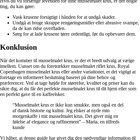
Hvis du vil forlænge levetiden for dine musselmalet krus, er der nogle
ting, du kan gøre:
Vask krusene forsigtigt i hånden for at undgå skader.
Undgå at bruge skrappe rengøringsmidler eller abrasive svampe,
da de kan ridse overfladen.
Sørg for at lade krusene tørre ordentligt, før du opbevarer dem.
Konklusion
Når det kommer til musselmalet krus, er der et bredt udvalg at vælge
imellem. Uanset om du foretrækker musselmalet riflet krus, Royal
Copenhagen musselmalet krus eller andre variationer, er det vigtigt at
foretage en informeret beslutning baseret på dine behov og
præferencer. Ved at tage højde for størrelse, kvalitet og priser kan du
sikre dig, at du får det perfekte musselmalet krus til dit hjem eller som
en perfekt gave til en kaffeelsker.
“Musselmalet krus er ikke kun smukke, men også en del
af dansk historie og kultur. Jeg elsker at nyde min
morgenkaffe i mit musselmalet krus. Det giver mig en
følelse af elegance og raffinement” – Maria, en tilfreds
kunde
Vi håber, at denne guide har givet dig den nødvendige information til