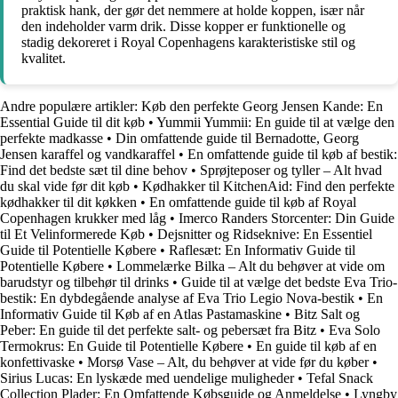
praktisk hank, der gør det nemmere at holde koppen, især når
den indeholder varm drik. Disse kopper er funktionelle og
stadig dekoreret i Royal Copenhagens karakteristiske stil og
kvalitet.
Andre populære artikler:
Køb den perfekte Georg Jensen Kande: En
Essential Guide til dit køb
•
Yummii Yummii: En guide til at vælge den
perfekte madkasse
•
Din omfattende guide til Bernadotte, Georg
Jensen karaffel og vandkaraffel
•
En omfattende guide til køb af bestik:
Find det bedste sæt til dine behov
•
Sprøjteposer og tyller – Alt hvad
du skal vide før dit køb
•
Kødhakker til KitchenAid: Find den perfekte
kødhakker til dit køkken
•
En omfattende guide til køb af Royal
Copenhagen krukker med låg
•
Imerco Randers Storcenter: Din Guide
til Et Velinformerede Køb
•
Dejsnitter og Ridseknive: En Essentiel
Guide til Potentielle Købere
•
Raflesæt: En Informativ Guide til
Potentielle Købere
•
Lommelærke Bilka – Alt du behøver at vide om
barudstyr og tilbehør til drinks
•
Guide til at vælge det bedste Eva Trio-
bestik: En dybdegående analyse af Eva Trio Legio Nova-bestik
•
En
Informativ Guide til Køb af en Atlas Pastamaskine
•
Bitz Salt og
Peber: En guide til det perfekte salt- og pebersæt fra Bitz
•
Eva Solo
Termokrus: En Guide til Potentielle Købere
•
En guide til køb af en
konfettivaske
•
Morsø Vase – Alt, du behøver at vide før du køber
•
Sirius Lucas: En lyskæde med uendelige muligheder
•
Tefal Snack
Collection Plader: En Omfattende Købsguide og Anmeldelse
•
Lyngby