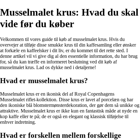
Musselmalet krus: Hvad du skal
vide før du køber
Velkommen til vores guide til køb af musselmalet krus. Hvis du
overvejer at tilføje disse smukke krus til din kaffesamling eller ønsker
at forkæle en kaffeelsker i dit liv, er du kommet til det rette sted. I
denne artikel vil vi give dig al den essentielle information, du har brug
for, så du kan træffe en informeret beslutning ved dit køb af
musselmalet krus. Lad os dykke ned i detaljerne!
Hvad er musselmalet krus?
Musselmalet krus er en ikonisk del af Royal Copenhagens
Musselmalet riflet-kollektion. Disse krus er lavet af porcelæn og har
den ikoniske blå blomstermønsterdekoration, der gør dem så unikke og
attraktive. Musselmalet krus er ikke kun en fantastisk måde at nyde en
kop kaffe eller te på; de er også en elegant og klassisk tilføjelse til
enhver indretning.
Hvad er forskellen mellem forskellige