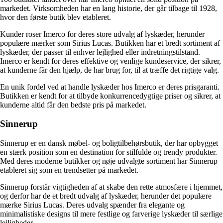
markedet. Virksomheden har en lang historie, der går tilbage til 1928,
hvor den første butik blev etableret.
Kunder roser Imerco for deres store udvalg af lyskæder, herunder
populære mærker som Sirius Lucas. Butikken har et bredt sortiment af
lyskæder, der passer til enhver lejlighed eller indretningstilstand.
Imerco er kendt for deres effektive og venlige kundeservice, der sikrer,
at kunderne får den hjælp, de har brug for, til at træffe det rigtige valg.
En unik fordel ved at handle lyskæder hos Imerco er deres prisgaranti.
Butikken er kendt for at tilbyde konkurrencedygtige priser og sikrer, at
kunderne altid får den bedste pris på markedet.
Sinnerup
Sinnerup er en dansk møbel- og boligtilbehørsbutik, der har opbygget
en stærk position som en destination for stilfulde og trendy produkter.
Med deres moderne butikker og nøje udvalgte sortiment har Sinnerup
etableret sig som en trendsetter på markedet.
Sinnerup forstår vigtigheden af at skabe den rette atmosfære i hjemmet,
og derfor har de et bredt udvalg af lyskæder, herunder det populære
mærke Sirius Lucas. Deres udvalg spænder fra elegante og
minimalistiske designs til mere festlige og farverige lyskæder til særlige
lejligheder.