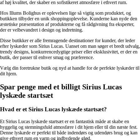
af høj kvalitet, der skaber en sofistikeret atmosfære i ethvert rum.
Hos Illums Bolighus er oplevelsen lige så vigtig som produktet, og
butikken tilbyder en unik shoppingoplevelse. Kunderne kan nyde den
æstetiske præsentation af produkterne og få rådgivning fra eksperter,
der er velbevandret i design og indretning.
Disse butikker er alle fremragende destinationer for kunder, der leder
efter lyskæder som Sirius Lucas. Uanset om man søger et bredt udvalg,
trendy designs, konkurrencedygtige priser eller eksklusivitet, er der en
butik, der passer til enhver smag og præference.
Vælg din foretrukne butik og nyd at handle for de perfekte lyskæder til
dit hjem.
Spar penge med et billigt Sirius Lucas
lyskæde startsæt
Hvad er et Sirius Lucas lyskæde startsæt?
Et Sirius Lucas lyskæde startsæt er en fantastisk måde at skabe en
hyggelig og stemningsfuld atmosfære i dit hjem eller til din næste fest.
Denne lyskæde er perfekt til både indendørs og udendørs brug og kan
give ethvert rum en varm og indbydende glød.