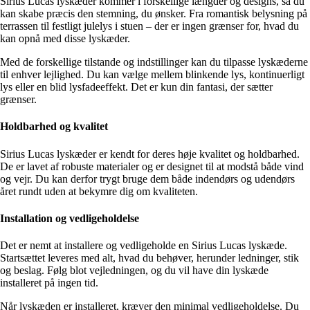
Sirius Lucas lyskæder kommer i forskellige længder og designs, så du
kan skabe præcis den stemning, du ønsker. Fra romantisk belysning på
terrassen til festligt julelys i stuen – der er ingen grænser for, hvad du
kan opnå med disse lyskæder.
Med de forskellige tilstande og indstillinger kan du tilpasse lyskæderne
til enhver lejlighed. Du kan vælge mellem blinkende lys, kontinuerligt
lys eller en blid lysfadeeffekt. Det er kun din fantasi, der sætter
grænser.
Holdbarhed og kvalitet
Sirius Lucas lyskæder er kendt for deres høje kvalitet og holdbarhed.
De er lavet af robuste materialer og er designet til at modstå både vind
og vejr. Du kan derfor trygt bruge dem både indendørs og udendørs
året rundt uden at bekymre dig om kvaliteten.
Installation og vedligeholdelse
Det er nemt at installere og vedligeholde en Sirius Lucas lyskæde.
Startsættet leveres med alt, hvad du behøver, herunder ledninger, stik
og beslag. Følg blot vejledningen, og du vil have din lyskæde
installeret på ingen tid.
Når lyskæden er installeret, kræver den minimal vedligeholdelse. Du