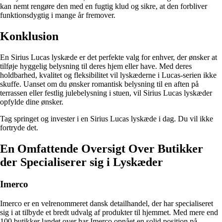
kan nemt rengøre den med en fugtig klud og sikre, at den forbliver
funktionsdygtig i mange år fremover.
Konklusion
En Sirius Lucas lyskæde er det perfekte valg for enhver, der ønsker at
tilføje hyggelig belysning til deres hjem eller have. Med deres
holdbarhed, kvalitet og fleksibilitet vil lyskæderne i Lucas-serien ikke
skuffe. Uanset om du ønsker romantisk belysning til en aften på
terrassen eller festlig julebelysning i stuen, vil Sirius Lucas lyskæder
opfylde dine ønsker.
Tag springet og invester i en Sirius Lucas lyskæde i dag. Du vil ikke
fortryde det.
En Omfattende Oversigt Over Butikker
der Specialiserer sig i Lyskæder
Imerco
Imerco er en velrenommeret dansk detailhandel, der har specialiseret
sig i at tilbyde et bredt udvalg af produkter til hjemmet. Med mere end
100 butikker landet over har Imerco opnået en solid position på