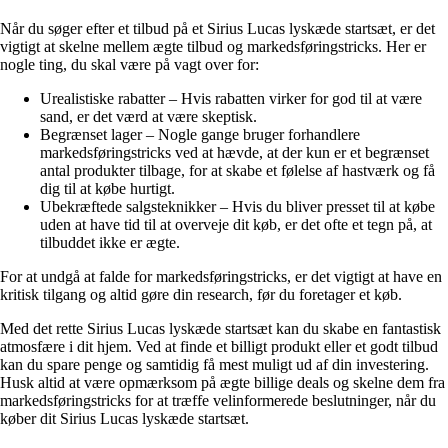
Når du søger efter et tilbud på et Sirius Lucas lyskæde startsæt, er det
vigtigt at skelne mellem ægte tilbud og markedsføringstricks. Her er
nogle ting, du skal være på vagt over for:
Urealistiske rabatter – Hvis rabatten virker for god til at være
sand, er det værd at være skeptisk.
Begrænset lager – Nogle gange bruger forhandlere
markedsføringstricks ved at hævde, at der kun er et begrænset
antal produkter tilbage, for at skabe et følelse af hastværk og få
dig til at købe hurtigt.
Ubekræftede salgsteknikker – Hvis du bliver presset til at købe
uden at have tid til at overveje dit køb, er det ofte et tegn på, at
tilbuddet ikke er ægte.
For at undgå at falde for markedsføringstricks, er det vigtigt at have en
kritisk tilgang og altid gøre din research, før du foretager et køb.
Med det rette Sirius Lucas lyskæde startsæt kan du skabe en fantastisk
atmosfære i dit hjem. Ved at finde et billigt produkt eller et godt tilbud
kan du spare penge og samtidig få mest muligt ud af din investering.
Husk altid at være opmærksom på ægte billige deals og skelne dem fra
markedsføringstricks for at træffe velinformerede beslutninger, når du
køber dit Sirius Lucas lyskæde startsæt.