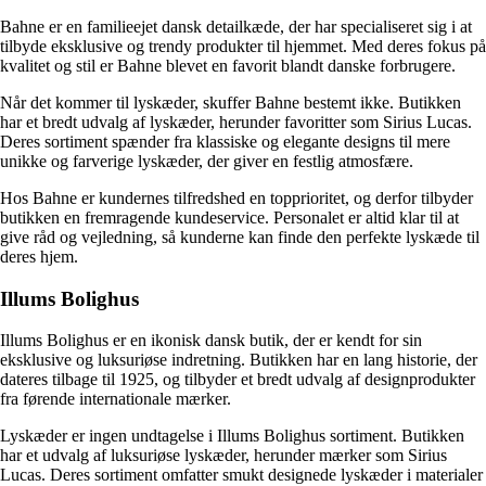
Bahne er en familieejet dansk detailkæde, der har specialiseret sig i at
tilbyde eksklusive og trendy produkter til hjemmet. Med deres fokus på
kvalitet og stil er Bahne blevet en favorit blandt danske forbrugere.
Når det kommer til lyskæder, skuffer Bahne bestemt ikke. Butikken
har et bredt udvalg af lyskæder, herunder favoritter som Sirius Lucas.
Deres sortiment spænder fra klassiske og elegante designs til mere
unikke og farverige lyskæder, der giver en festlig atmosfære.
Hos Bahne er kundernes tilfredshed en topprioritet, og derfor tilbyder
butikken en fremragende kundeservice. Personalet er altid klar til at
give råd og vejledning, så kunderne kan finde den perfekte lyskæde til
deres hjem.
Illums Bolighus
Illums Bolighus er en ikonisk dansk butik, der er kendt for sin
eksklusive og luksuriøse indretning. Butikken har en lang historie, der
dateres tilbage til 1925, og tilbyder et bredt udvalg af designprodukter
fra førende internationale mærker.
Lyskæder er ingen undtagelse i Illums Bolighus sortiment. Butikken
har et udvalg af luksuriøse lyskæder, herunder mærker som Sirius
Lucas. Deres sortiment omfatter smukt designede lyskæder i materialer