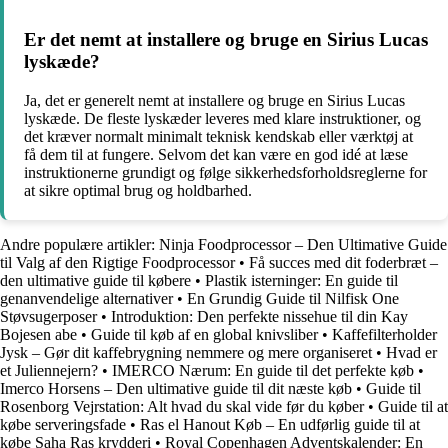
Er det nemt at installere og bruge en Sirius Lucas
lyskæde?
Ja, det er generelt nemt at installere og bruge en Sirius Lucas
lyskæde. De fleste lyskæder leveres med klare instruktioner, og
det kræver normalt minimalt teknisk kendskab eller værktøj at
få dem til at fungere. Selvom det kan være en god idé at læse
instruktionerne grundigt og følge sikkerhedsforholdsreglerne for
at sikre optimal brug og holdbarhed.
Andre populære artikler:
Ninja Foodprocessor – Den Ultimative Guide
til Valg af den Rigtige Foodprocessor
•
Få succes med dit foderbræt –
den ultimative guide til købere
•
Plastik isterninger: En guide til
genanvendelige alternativer
•
En Grundig Guide til Nilfisk One
Støvsugerposer
•
Introduktion: Den perfekte nissehue til din Kay
Bojesen abe
•
Guide til køb af en global knivsliber
•
Kaffefilterholder
Jysk – Gør dit kaffebrygning nemmere og mere organiseret
•
Hvad er
et Juliennejern?
•
IMERCO Nærum: En guide til det perfekte køb
•
Imerco Horsens – Den ultimative guide til dit næste køb
•
Guide til
Rosenborg Vejrstation: Alt hvad du skal vide før du køber
•
Guide til at
købe serveringsfade
•
Ras el Hanout Køb – En udførlig guide til at
købe Saha Ras krydderi
•
Royal Copenhagen Adventskalender: En