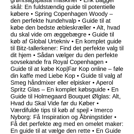
grøntsagspasta maskiner
•
Erik Bagger
skål: En fuldstændig guide til potentielle
købere
•
Spring Copenhagen Woody –
den perfekte hundehvalp
•
Guide til at
købe den bedste æbleskræller
•
Alt, hvad
du skal vide om æggebægre
•
Guide til
køb af Global Urtekniv
•
En komplet guide
til Bitz-tallerkener: Find det perfekte valg til
dit hjem
•
Sådan vælger du den perfekte
sovsekande fra Royal Copenhagen
•
Guide til at købe Kop|Far Kop online – føle
din kaffe med Liebe Kop
•
Guide til valg af
Smeg håndmixer eller elpisker
•
Aperol
Spritz Glas – En komplet købsguide
•
En
Guide til Holmegaard Bouquet Ølglas: Alt,
Hvad du Skal Vide før du Køber
•
Værdifulde tips til køb af spejl
•
Imerco
Nyborg: Få Inspiration og Åbningstider
•
Få det perfekte æg med en omelet maker:
En guide til at vælge den rette
•
En Guide