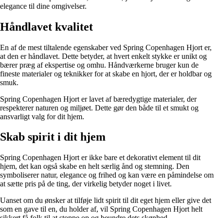
elegance til dine omgivelser.
Håndlavet kvalitet
En af de mest tiltalende egenskaber ved Spring Copenhagen Hjort er,
at den er håndlavet. Dette betyder, at hvert enkelt stykke er unikt og
bærer præg af ekspertise og omhu. Håndværkerne bruger kun de
fineste materialer og teknikker for at skabe en hjort, der er holdbar og
smuk.
Spring Copenhagen Hjort er lavet af bæredygtige materialer, der
respekterer naturen og miljøet. Dette gør den både til et smukt og
ansvarligt valg for dit hjem.
Skab spirit i dit hjem
Spring Copenhagen Hjort er ikke bare et dekorativt element til dit
hjem, det kan også skabe en helt særlig ånd og stemning. Den
symboliserer natur, elegance og frihed og kan være en påmindelse om
at sætte pris på de ting, der virkelig betyder noget i livet.
Uanset om du ønsker at tilføje lidt spirit til dit eget hjem eller give det
som en gave til en, du holder af, vil Spring Copenhagen Hjort helt
sikkert få folk til at stoppe op og beundre dets skønhed.