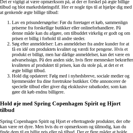
Det er vigtigt at være opmærksom på, at der er forskel på ægte billige
tilbud og blot markedsføringsfif. Her er nogle tips til at hjælpe dig med
at genkende ægte billige tilbud:
Lav en prisundersøgelse: Før du foretager et køb, sammenlign
priserne fra forskellige butikker eller onlineforhandlere. På
denne måde kan du afgøre, om tilbuddet virkelig er godt og om
prisen er billig i forhold til andre steder.
Søg efter anmeldelser: Læs anmeldelser fra andre kunder for at
få en idé om produktets kvalitet og værdi for pengene. Hvis et
produkt er billigt, men har dårlige anmeldelser, kan det være en
advarselssign. På den anden side, hvis flere mennesker bekræfter
kvaliteten af produktet til prisen, kan du stole på, at det er et
ægte billigt tilbud.
Hold dig opdateret: Følg med i nyhedsbreve, sociale medier og
hjemmesider fra dine foretrukne butikker. Ofte annoncerer de
specielle tilbud eller giver dig eksklusive rabatkoder, som kan
gøre dit køb endnu billigere.
Hold øje med Spring Copenhagen Spirit og Hjort
tilbud
Spring Copenhagen Spirit og Hjort er eftertragtede produkter, der ofte
kan være ret dyre. Men hvis du er opmærksom og tålmodig, kan du
finde dem til en billig pris eller på tilbud. Der er flere måder at holde