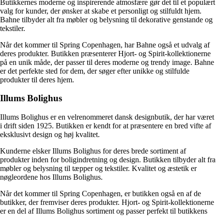
Butikkernes moderne og inspirerende atmosfære gør det til et populært
valg for kunder, der ønsker at skabe et personligt og stilfuldt hjem.
Bahne tilbyder alt fra møbler og belysning til dekorative genstande og
tekstiler.
Når det kommer til Spring Copenhagen, har Bahne også et udvalg af
deres produkter. Butikken præsenterer Hjort- og Spirit-kollektionerne
på en unik måde, der passer til deres moderne og trendy image. Bahne
er det perfekte sted for dem, der søger efter unikke og stilfulde
produkter til deres hjem.
Illums Bolighus
Illums Bolighus er en velrenommeret dansk designbutik, der har været
i drift siden 1925. Butikken er kendt for at præsentere en bred vifte af
eksklusivt design og høj kvalitet.
Kunderne elsker Illums Bolighus for deres brede sortiment af
produkter inden for boligindretning og design. Butikken tilbyder alt fra
møbler og belysning til tæpper og tekstiler. Kvalitet og æstetik er
nøgleordene hos Illums Bolighus.
Når det kommer til Spring Copenhagen, er butikken også en af de
butikker, der fremviser deres produkter. Hjort- og Spirit-kollektionerne
er en del af Illums Bolighus sortiment og passer perfekt til butikkens