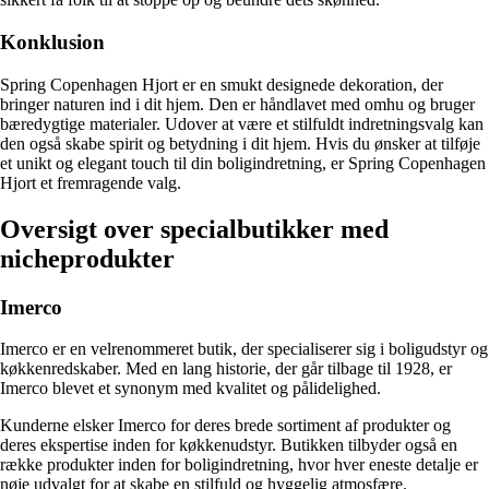
Konklusion
Spring Copenhagen Hjort er en smukt designede dekoration, der
bringer naturen ind i dit hjem. Den er håndlavet med omhu og bruger
bæredygtige materialer. Udover at være et stilfuldt indretningsvalg kan
den også skabe spirit og betydning i dit hjem. Hvis du ønsker at tilføje
et unikt og elegant touch til din boligindretning, er Spring Copenhagen
Hjort et fremragende valg.
Oversigt over specialbutikker med
nicheprodukter
Imerco
Imerco er en velrenommeret butik, der specialiserer sig i boligudstyr og
køkkenredskaber. Med en lang historie, der går tilbage til 1928, er
Imerco blevet et synonym med kvalitet og pålidelighed.
Kunderne elsker Imerco for deres brede sortiment af produkter og
deres ekspertise inden for køkkenudstyr. Butikken tilbyder også en
række produkter inden for boligindretning, hvor hver eneste detalje er
nøje udvalgt for at skabe en stilfuld og hyggelig atmosfære.