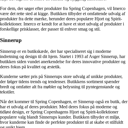
For dem, der søger efter produkter fra Spring Copenhagen, vil Imerco
være det rette sted at kigge. Butikken tilbyder et omfattende udvalg af
produkter fra dette mærke, herunder deres populære Hjort og Spirit-
kollektioner. Imerco er kendt for at have et stort udvalg af produkter i
forskellige prisklasser, der passer til enhver smag og stil.
Sinnerup
Sinnerup er en butikskæde, der har specialiseret sig i moderne
indretning og design til dit hjem. Startet i 1993 af Asger Sinnerup, har
butikken siden vundet anerkendelse for deres innovative produkter og
deres fokus på kvalitet og æstetik.
Kunderne sætter pris på Sinnerups store udvalg af unikke produkter,
der følger tidens trends og tendenser. Butikkens sortiment spænder
bredt og omfatter alt fra møbler og belysning til pyntegenstande og
tekstiler.
Når det kommer til Spring Copenhagen, er Sinnerup også en butik, der
har et udvalg af deres produkter. Med deres fokus på moderne og
tidløst design, er Spring Copenhagens Hjort og Spirit-kollektioner
populære valg blandt Sinnerups kunder. Butikken tilbyder et miljø,
hvor kunderne kan finde de perfekte produkter til at skabe et stilfuldt
og unikt hjem.