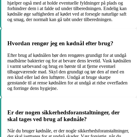
hjælper også med at holde eventuelle fyldninger på plads og
forhindrer dem i at falde ud under tilberedningen. Endelig kan
kødnåle øge saftigheden af kødet ved at forsegle naturlige saft
og smag, der normalt kan gå tabt under tilberedningen.
Hvordan rengør jeg en kødnål efter brug?
Efter brug af kødnålen bør den rengøres grundigt for at undgå
madbårne bakterier og for at bevare dens levetid. Vask kødnålen
i varmt sæbevand og brug en børste til at fjerne eventuel
tilbageværende mad. Skyl den grundigt og tør den af med en
ren klud eller lad den lufttørre. Undgå at bruge skarpe
genstande til at rense kødnålen for at undgå at ridse overfladen
og forringe dens hygiejne.
Er der nogen sikkerhedsforanstaltninger, der
skal tages ved brug af kødnåle?
Når du bruger kødnåle, er der nogle sikkerhedsforanstaltninger,
der skal iagttages for at undgå skader. Vær forsigtig, når du