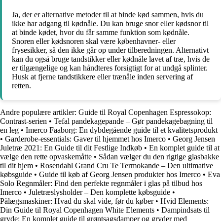
Ja, der er alternative metoder til at binde kød sammen, hvis du
ikke har adgang til kødnåle. Du kan bruge snor eller kødsnor til
at binde kødet, hvor du får samme funktion som kødnåle.
Snoren eller kødsnoren skal være københavner- eller
frysesikker, så den ikke går op under tilberedningen. Alternativt
kan du også bruge tandstikker eller kødnåle lavet af træ, hvis de
er tilgængelige og kan håndteres forsigtigt for at undgå splinter.
Husk at fjerne tandstikkere eller trænåle inden servering af
retten.
Andre populære artikler:
Guide til Royal Copenhagen Espressokop:
Contrast-serien
•
Tefal pandekagepande – Gør pandekagebagning til
en leg
•
Imerco Faaborg: En dybdegående guide til et kvalitetsprodukt
•
Garderobe-essentials: Gaver til hjemmet hos Imerco
•
Georg Jensen
Juletræ 2021: En Guide til dit Festlige Indkøb
•
En komplet guide til at
vælge den rette opvaskemåtte
•
Sådan vælger du den rigtige glasbakke
til dit hjem
•
Rosendahl Grand Cru Te Termokande – Den ultimative
købsguide
•
Guide til køb af Georg Jensen produkter hos Imerco
•
Eva
Solo Regnmåler: Find den perfekte regnmåler i glas på tilbud hos
Imerco
•
Juletræslysholder – Den komplette købsguide
•
Pålægsmaskiner: Hvad du skal vide, før du køber
•
Hvid Elements:
Din Guide til Royal Copenhagen White Elements
•
Dampindsats til
gryde: En komplet guide til grøntsagsdamper og gryder med