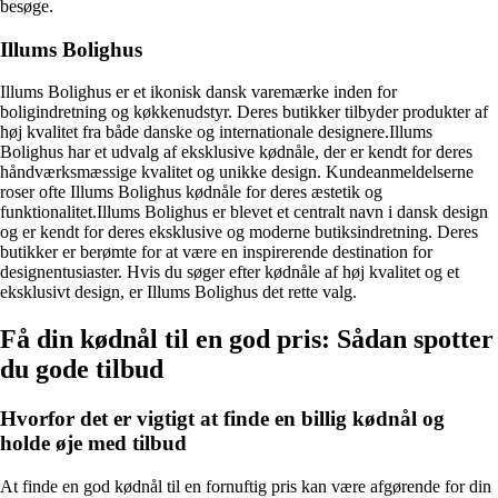
besøge.
Illums Bolighus
Illums Bolighus er et ikonisk dansk varemærke inden for
boligindretning og køkkenudstyr. Deres butikker tilbyder produkter af
høj kvalitet fra både danske og internationale designere.Illums
Bolighus har et udvalg af eksklusive kødnåle, der er kendt for deres
håndværksmæssige kvalitet og unikke design. Kundeanmeldelserne
roser ofte Illums Bolighus kødnåle for deres æstetik og
funktionalitet.Illums Bolighus er blevet et centralt navn i dansk design
og er kendt for deres eksklusive og moderne butiksindretning. Deres
butikker er berømte for at være en inspirerende destination for
designentusiaster. Hvis du søger efter kødnåle af høj kvalitet og et
eksklusivt design, er Illums Bolighus det rette valg.
Få din kødnål til en god pris: Sådan spotter
du gode tilbud
Hvorfor det er vigtigt at finde en billig kødnål og
holde øje med tilbud
At finde en god kødnål til en fornuftig pris kan være afgørende for din