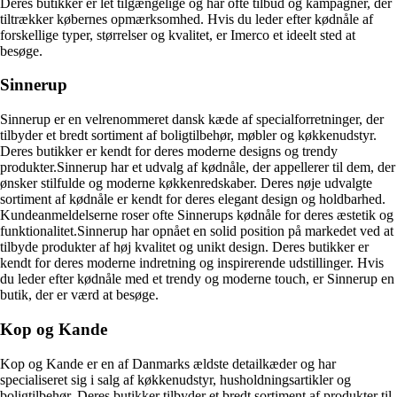
Deres butikker er let tilgængelige og har ofte tilbud og kampagner, der
tiltrækker købernes opmærksomhed. Hvis du leder efter kødnåle af
forskellige typer, størrelser og kvalitet, er Imerco et ideelt sted at
besøge.
Sinnerup
Sinnerup er en velrenommeret dansk kæde af specialforretninger, der
tilbyder et bredt sortiment af boligtilbehør, møbler og køkkenudstyr.
Deres butikker er kendt for deres moderne designs og trendy
produkter.Sinnerup har et udvalg af kødnåle, der appellerer til dem, der
ønsker stilfulde og moderne køkkenredskaber. Deres nøje udvalgte
sortiment af kødnåle er kendt for deres elegant design og holdbarhed.
Kundeanmeldelserne roser ofte Sinnerups kødnåle for deres æstetik og
funktionalitet.Sinnerup har opnået en solid position på markedet ved at
tilbyde produkter af høj kvalitet og unikt design. Deres butikker er
kendt for deres moderne indretning og inspirerende udstillinger. Hvis
du leder efter kødnåle med et trendy og moderne touch, er Sinnerup en
butik, der er værd at besøge.
Kop og Kande
Kop og Kande er en af Danmarks ældste detailkæder og har
specialiseret sig i salg af køkkenudstyr, husholdningsartikler og
boligtilbehør. Deres butikker tilbyder et bredt sortiment af produkter til