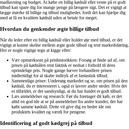
madlavning og budget. At købe en billig kødnål eller vente på et godt
tilbud kan spare dig for mange penge på længere sigt. Det er vigtigt at
lægge mærke til billige og tilbud muligheder, fordi det kan hjælpe dig
med at få en kvalitets kødnål uden at betale for meget.
Hvordan du genkender ægte billige tilbud
Når du leder efter en billig kødnål eller holder øje med tilbud, er det
vigtigt at kunne skelne mellem ægte gode tilbud og rent markedsføring.
Her er nogle vigtige tegn at kigge efter:
Vær opmærksom på prishistorikken: Forsøg at finde ud af, om
prisen på kødnålen rent faktisk er nedsat i forhold til dens
oprindelige pris. Nogle gange hæver forhandlere prisen
midlertidigt for at skabe indtryk af et fantastisk tilbud.
Sammenlign priser: Undersøg markedet og se, om prisen på den
kødnål, du er interesseret i, også er lavere andre steder. Hvis det
er tilfældet, er det sandsynligt, at du har fundet et godt tilbud.
Læs anmeldelser og research: Før du foretager dit køb, er det
altid en god ide at se på anmeldelser fra andre kunder, der har
købt samme kødnål. Dette vil give dig en bedre ide om
produktets kvalitet og værdi for pengene.
Identificering af godt kødgrej på tilbud