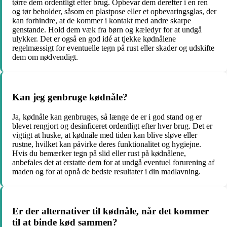
tørre dem ordentligt efter brug. Opbevar dem derefter i en ren
og tør beholder, såsom en plastpose eller et opbevaringsglas, der
kan forhindre, at de kommer i kontakt med andre skarpe
genstande. Hold dem væk fra børn og kæledyr for at undgå
ulykker. Det er også en god idé at tjekke kødnålene
regelmæssigt for eventuelle tegn på rust eller skader og udskifte
dem om nødvendigt.
Kan jeg genbruge kødnåle?
Ja, kødnåle kan genbruges, så længe de er i god stand og er
blevet rengjort og desinficeret ordentligt efter hver brug. Det er
vigtigt at huske, at kødnåle med tiden kan blive sløve eller
rustne, hvilket kan påvirke deres funktionalitet og hygiejne.
Hvis du bemærker tegn på slid eller rust på kødnålene,
anbefales det at erstatte dem for at undgå eventuel forurening af
maden og for at opnå de bedste resultater i din madlavning.
Er der alternativer til kødnåle, når det kommer
til at binde kød sammen?