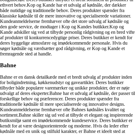
ethvert behov.Kop og Kande har et udvalg af kødnåle, der dækker
både nutidige og traditionelle behov. Deres produkter spænder fra
klassiske kødnåle til de mere innovative og specialiserede variationer.
Kundeanmeldelserne fremhæver ofte det store udvalg af kødnåle og
den gode service, de modtager i Kop og Kandes butikker.Kop og
Kande adskiller sig ved at tilbyde personlig rådgivning og en bred vifte
af produkter til konkurrencedygtige priser. Deres butikker er kendt for
deres hyggelige atmosfære og imødekommende personale. Hvis du
søger kødnåle og værdsætter god rådgivning, er Kop og Kande et
fremragende sted at handle.
Bahne
Bahne er en dansk detailkæde med et bredt udvalg af produkter inden
for boligindretning, køkkenudstyr og gaveartikler. Deres butikker
tilbyder både populære varemærker og unikke produkter, der er nøje
udvalgt af deres eksperter.Bahne har et udvalg af kødnåle, der passer til
forskellige behov og præferencer. Deres produkter spænder fra
traditionelle kødnåle til mere specialiserede og innovative designs.
Kundeanmeldelserne fremhæver ofte Bahnes kødnåles kvalitet og
sortiment.Bahne skiller sig ud ved at tilbyde et elegant og inspirerende
butiksmiljø samt en imødekommende kundeservice. Deres butikker er
kendt for at være designorienterede og moderne. Hvis du leder efter
kødnåle med en unik og stilfuld karakter, er Bahne et ideelt sted at