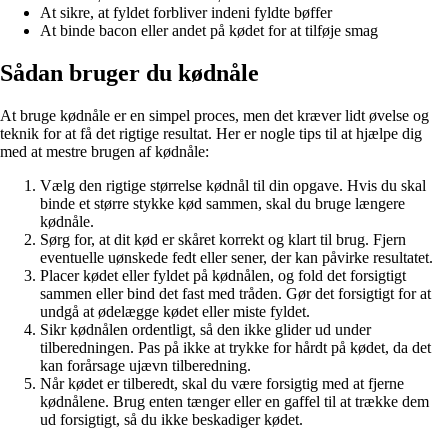
At sikre, at fyldet forbliver indeni fyldte bøffer
At binde bacon eller andet på kødet for at tilføje smag
Sådan bruger du kødnåle
At bruge kødnåle er en simpel proces, men det kræver lidt øvelse og
teknik for at få det rigtige resultat. Her er nogle tips til at hjælpe dig
med at mestre brugen af kødnåle:
Vælg den rigtige størrelse kødnål til din opgave. Hvis du skal
binde et større stykke kød sammen, skal du bruge længere
kødnåle.
Sørg for, at dit kød er skåret korrekt og klart til brug. Fjern
eventuelle uønskede fedt eller sener, der kan påvirke resultatet.
Placer kødet eller fyldet på kødnålen, og fold det forsigtigt
sammen eller bind det fast med tråden. Gør det forsigtigt for at
undgå at ødelægge kødet eller miste fyldet.
Sikr kødnålen ordentligt, så den ikke glider ud under
tilberedningen. Pas på ikke at trykke for hårdt på kødet, da det
kan forårsage ujævn tilberedning.
Når kødet er tilberedt, skal du være forsigtig med at fjerne
kødnålene. Brug enten tænger eller en gaffel til at trække dem
ud forsigtigt, så du ikke beskadiger kødet.