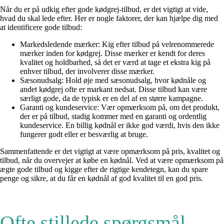
Når du er på udkig efter gode kødgrej-tilbud, er det vigtigt at vide,
hvad du skal lede efter. Her er nogle faktorer, der kan hjælpe dig med
at identificere gode tilbud:
Markedsledende mærker: Kig efter tilbud på velrenommerede
mærker inden for kødgrej. Disse mærker er kendt for deres
kvalitet og holdbarhed, så det er værd at tage et ekstra kig på
enhver tilbud, der involverer disse mærker.
Sæsonudsalg: Hold øje med sæsonudsalg, hvor kødnåle og
andet kødgrej ofte er markant nedsat. Disse tilbud kan være
særligt gode, da de typisk er en del af en større kampagne.
Garanti og kundeservice: Vær opmærksom på, om det produkt,
der er på tilbud, stadig kommer med en garanti og ordentlig
kundeservice. En billig kødnål er ikke god værdi, hvis den ikke
fungerer godt eller er besværlig at bruge.
Sammenfattende er det vigtigt at være opmærksom på pris, kvalitet og
tilbud, når du overvejer at købe en kødnål. Ved at være opmærksom på
ægte gode tilbud og kigge efter de rigtige kendetegn, kan du spare
penge og sikre, at du får en kødnål af god kvalitet til en god pris.
Ofte stillede spørgsmål