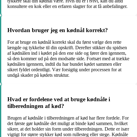
tykkere skal din kødnål være. Hvis du er i tvivl, kan du altid
konsultere en kok eller en erfaren slagter for at få anbefalinger.
Hvordan bruger jeg en kødnål korrekt?
For at bruge en kødnål korrekt skal du først vælge den rette
længde og tykkelse til din opskrift. Derefter stikker du spidsen
af kødnålen ind i kødet på den ene side og fører den igennem,
så den kommer ud på den modsatte side. Fortsæt med at trække
kødnålen igennem, indtil du har bundet kødet sammen eller
sikret fyldet ordentligt. Vær forsigtig under processen for at
undgå skader på kødets struktur.
Hvad er fordelene ved at bruge kødnåle i
tilberedningen af kød?
Brugen af kødnåle i tilberedningen af kød har flere fordele. For
det første gør kødnåle det muligt at binde kød sammen, hvilket
sikrer, at det holder sin form under tilberedningen. Dette er især
vigtigt for større stykker kød som rullesteg eller stege. Kødnåle