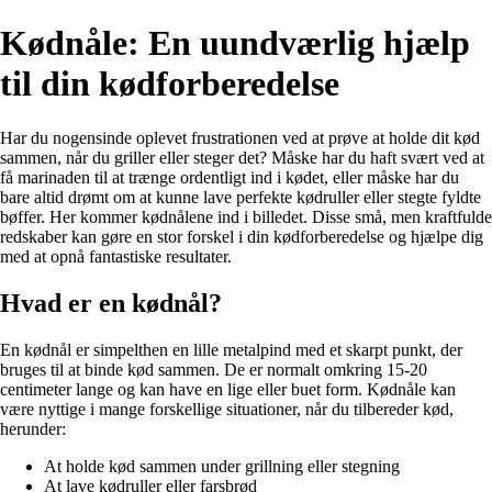
Kødnåle: En uundværlig hjælp
til din kødforberedelse
Har du nogensinde oplevet frustrationen ved at prøve at holde dit kød
sammen, når du griller eller steger det? Måske har du haft svært ved at
få marinaden til at trænge ordentligt ind i kødet, eller måske har du
bare altid drømt om at kunne lave perfekte kødruller eller stegte fyldte
bøffer. Her kommer kødnålene ind i billedet. Disse små, men kraftfulde
redskaber kan gøre en stor forskel i din kødforberedelse og hjælpe dig
med at opnå fantastiske resultater.
Hvad er en kødnål?
En kødnål er simpelthen en lille metalpind med et skarpt punkt, der
bruges til at binde kød sammen. De er normalt omkring 15-20
centimeter lange og kan have en lige eller buet form. Kødnåle kan
være nyttige i mange forskellige situationer, når du tilbereder kød,
herunder:
At holde kød sammen under grillning eller stegning
At lave kødruller eller farsbrød