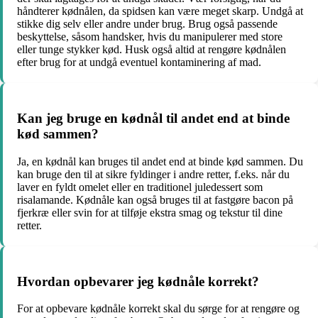
håndterer kødnålen, da spidsen kan være meget skarp. Undgå at
stikke dig selv eller andre under brug. Brug også passende
beskyttelse, såsom handsker, hvis du manipulerer med store
eller tunge stykker kød. Husk også altid at rengøre kødnålen
efter brug for at undgå eventuel kontaminering af mad.
Kan jeg bruge en kødnål til andet end at binde
kød sammen?
Ja, en kødnål kan bruges til andet end at binde kød sammen. Du
kan bruge den til at sikre fyldinger i andre retter, f.eks. når du
laver en fyldt omelet eller en traditionel juledessert som
risalamande. Kødnåle kan også bruges til at fastgøre bacon på
fjerkræ eller svin for at tilføje ekstra smag og tekstur til dine
retter.
Hvordan opbevarer jeg kødnåle korrekt?
For at opbevare kødnåle korrekt skal du sørge for at rengøre og