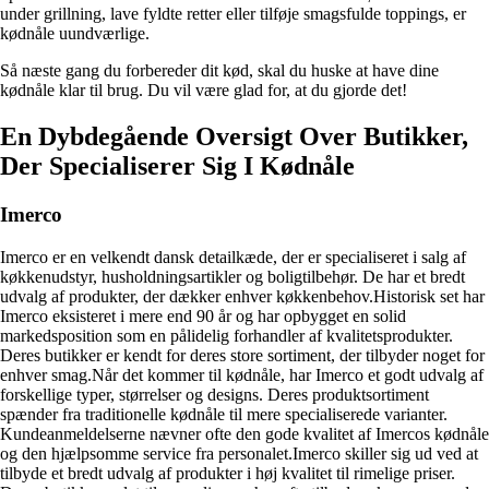
under grillning, lave fyldte retter eller tilføje smagsfulde toppings, er
kødnåle uundværlige.
Så næste gang du forbereder dit kød, skal du huske at have dine
kødnåle klar til brug. Du vil være glad for, at du gjorde det!
En Dybdegående Oversigt Over Butikker,
Der Specialiserer Sig I Kødnåle
Imerco
Imerco er en velkendt dansk detailkæde, der er specialiseret i salg af
køkkenudstyr, husholdningsartikler og boligtilbehør. De har et bredt
udvalg af produkter, der dækker enhver køkkenbehov.Historisk set har
Imerco eksisteret i mere end 90 år og har opbygget en solid
markedsposition som en pålidelig forhandler af kvalitetsprodukter.
Deres butikker er kendt for deres store sortiment, der tilbyder noget for
enhver smag.Når det kommer til kødnåle, har Imerco et godt udvalg af
forskellige typer, størrelser og designs. Deres produktsortiment
spænder fra traditionelle kødnåle til mere specialiserede varianter.
Kundeanmeldelserne nævner ofte den gode kvalitet af Imercos kødnåle
og den hjælpsomme service fra personalet.Imerco skiller sig ud ved at
tilbyde et bredt udvalg af produkter i høj kvalitet til rimelige priser.