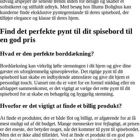
udvalg afspejler de seneste trends inden for design og skaber et
sofistikeret og stilfuldt udtryk. Med besøg hos Illums Bolighus kan
kunderne finde eksklusive pyntegenstande til deres spisebord, der
tilføjer elegance og klasse til deres hjem.
Find det perfekte pynt til dit spisebord til
en god pris
Hvad er den perfekte borddækning?
Borddækning kan virkelig løfte stemningen i dit hjem og give dine
gæster en uforglemmelig spiseoplevelse. Det rigtige pynt til dit
spisebord kan skabe en indbydende atmosfære og give dit hjem et
personligt touch. Uanset om du er vært for en formel middag eller en
afslappet sammenkomst, er det vigtigt at vælge det rette pynt til dit
spisebord for at skabe en behagelig og hyggelig stemning.
Hvorfor er det vigtigt at finde et billig produkt?
At finde et produkter, der er både flot og billigt, er afgørende for at få
mest muligt ud af dit budget. Mange mennesker tror fejlagtigt, at prisen
er det eneste, der betyder noget, når det kommer til pynt til spisebordet.
Men det er ikke altid tilfældet. Ved at finde et produkt til en god pris