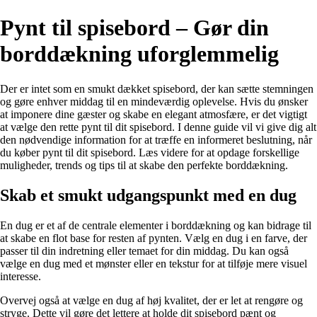
Pynt til spisebord – Gør din
borddækning uforglemmelig
Der er intet som en smukt dækket spisebord, der kan sætte stemningen
og gøre enhver middag til en mindeværdig oplevelse. Hvis du ønsker
at imponere dine gæster og skabe en elegant atmosfære, er det vigtigt
at vælge den rette pynt til dit spisebord. I denne guide vil vi give dig alt
den nødvendige information for at træffe en informeret beslutning, når
du køber pynt til dit spisebord. Læs videre for at opdage forskellige
muligheder, trends og tips til at skabe den perfekte borddækning.
Skab et smukt udgangspunkt med en dug
En dug er et af de centrale elementer i borddækning og kan bidrage til
at skabe en flot base for resten af pynten. Vælg en dug i en farve, der
passer til din indretning eller temaet for din middag. Du kan også
vælge en dug med et mønster eller en tekstur for at tilføje mere visuel
interesse.
Overvej også at vælge en dug af høj kvalitet, der er let at rengøre og
stryge. Dette vil gøre det lettere at holde dit spisebord pænt og