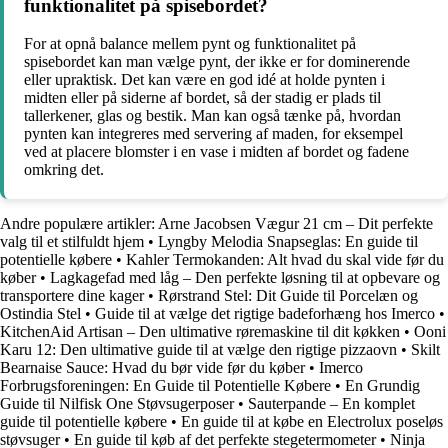
funktionalitet på spisebordet?
For at opnå balance mellem pynt og funktionalitet på
spisebordet kan man vælge pynt, der ikke er for dominerende
eller upraktisk. Det kan være en god idé at holde pynten i
midten eller på siderne af bordet, så der stadig er plads til
tallerkener, glas og bestik. Man kan også tænke på, hvordan
pynten kan integreres med servering af maden, for eksempel
ved at placere blomster i en vase i midten af bordet og fadene
omkring det.
Andre populære artikler:
Arne Jacobsen Vægur 21 cm – Dit perfekte
valg til et stilfuldt hjem
•
Lyngby Melodia Snapseglas: En guide til
potentielle købere
•
Kahler Termokanden: Alt hvad du skal vide før du
køber
•
Lagkagefad med låg – Den perfekte løsning til at opbevare og
transportere dine kager
•
Rørstrand Stel: Dit Guide til Porcelæn og
Ostindia Stel
•
Guide til at vælge det rigtige badeforhæng hos Imerco
•
KitchenAid Artisan – Den ultimative røremaskine til dit køkken
•
Ooni
Karu 12: Den ultimative guide til at vælge den rigtige pizzaovn
•
Skilt
Bearnaise Sauce: Hvad du bør vide før du køber
•
Imerco
Forbrugsforeningen: En Guide til Potentielle Købere
•
En Grundig
Guide til Nilfisk One Støvsugerposer
•
Sauterpande – En komplet
guide til potentielle købere
•
En guide til at købe en Electrolux poseløs
støvsuger
•
En guide til køb af det perfekte stegetermometer
•
Ninja