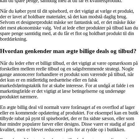
kan du spare penge, samtidig med at du får et kvalitetsprodukt.
Når du køber pynt til dit spisebord, er det vigtigt at vælge et produkt,
der er lavet af holdbare materialer, så det kan modstå daglig brug.
Selvom et designerprodukt måske ser fantastisk ud, er det måske ikke
det mest økonomiske valg. Ved at lede efter produkter på tilbud kan du
spare penge samtidig med, at du får et flot og holdbart produkt til din
borddækning.
Hvordan genkender man ægte billige deals og tilbud?
Når du leder efter et billigt tilbud, er det vigtigt at være opmærksom på
forskellen mellem reelle tilbud og en salgsfremmende strategi. Nogle
gange annoncerer forhandlere et produkt som værende på tilbud, når
det kun er en midlertidig nedsættelse eller en falsk
markedsføringstaktik for at skabe interesse. For at undgå at falde i en
marketingfælde er det vigtigt at læse betingelserne og undersøge
produktet nærmere.
En ægte billig deal vil normalt være forårsaget af en overflod af lager
eller en kommende opdatering af produktet. For eksempel kan en butik
tilbyde rabat på pynt til spisebordet, der er fra sidste sæson, eller som
har mindre populære farver eller designs. Disse varer er stadig af god
kvalitet, men er blevet reduceret i pris for at rydde op i butikken.