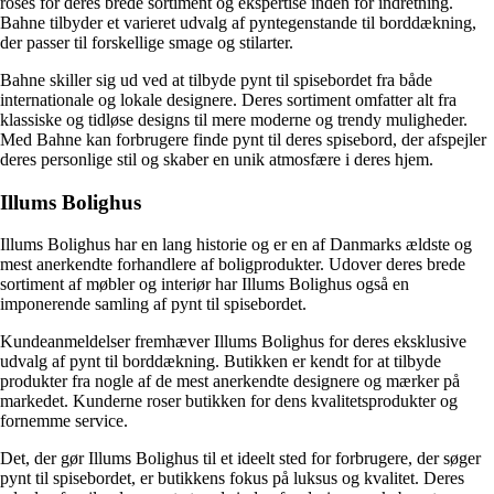
roses for deres brede sortiment og ekspertise inden for indretning.
Bahne tilbyder et varieret udvalg af pyntegenstande til borddækning,
der passer til forskellige smage og stilarter.
Bahne skiller sig ud ved at tilbyde pynt til spisebordet fra både
internationale og lokale designere. Deres sortiment omfatter alt fra
klassiske og tidløse designs til mere moderne og trendy muligheder.
Med Bahne kan forbrugere finde pynt til deres spisebord, der afspejler
deres personlige stil og skaber en unik atmosfære i deres hjem.
Illums Bolighus
Illums Bolighus har en lang historie og er en af Danmarks ældste og
mest anerkendte forhandlere af boligprodukter. Udover deres brede
sortiment af møbler og interiør har Illums Bolighus også en
imponerende samling af pynt til spisebordet.
Kundeanmeldelser fremhæver Illums Bolighus for deres eksklusive
udvalg af pynt til borddækning. Butikken er kendt for at tilbyde
produkter fra nogle af de mest anerkendte designere og mærker på
markedet. Kunderne roser butikken for dens kvalitetsprodukter og
fornemme service.
Det, der gør Illums Bolighus til et ideelt sted for forbrugere, der søger
pynt til spisebordet, er butikkens fokus på luksus og kvalitet. Deres