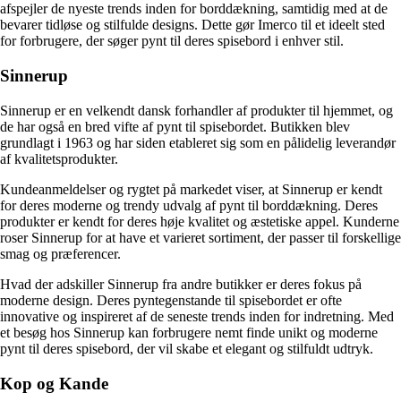
afspejler de nyeste trends inden for borddækning, samtidig med at de
bevarer tidløse og stilfulde designs. Dette gør Imerco til et ideelt sted
for forbrugere, der søger pynt til deres spisebord i enhver stil.
Sinnerup
Sinnerup er en velkendt dansk forhandler af produkter til hjemmet, og
de har også en bred vifte af pynt til spisebordet. Butikken blev
grundlagt i 1963 og har siden etableret sig som en pålidelig leverandør
af kvalitetsprodukter.
Kundeanmeldelser og rygtet på markedet viser, at Sinnerup er kendt
for deres moderne og trendy udvalg af pynt til borddækning. Deres
produkter er kendt for deres høje kvalitet og æstetiske appel. Kunderne
roser Sinnerup for at have et varieret sortiment, der passer til forskellige
smag og præferencer.
Hvad der adskiller Sinnerup fra andre butikker er deres fokus på
moderne design. Deres pyntegenstande til spisebordet er ofte
innovative og inspireret af de seneste trends inden for indretning. Med
et besøg hos Sinnerup kan forbrugere nemt finde unikt og moderne
pynt til deres spisebord, der vil skabe et elegant og stilfuldt udtryk.
Kop og Kande