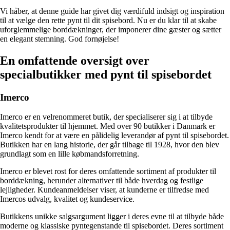
Vi håber, at denne guide har givet dig værdifuld indsigt og inspiration
til at vælge den rette pynt til dit spisebord. Nu er du klar til at skabe
uforglemmelige borddækninger, der imponerer dine gæster og sætter
en elegant stemning. God fornøjelse!
En omfattende oversigt over
specialbutikker med pynt til spisebordet
Imerco
Imerco er en velrenommeret butik, der specialiserer sig i at tilbyde
kvalitetsprodukter til hjemmet. Med over 90 butikker i Danmark er
Imerco kendt for at være en pålidelig leverandør af pynt til spisebordet.
Butikken har en lang historie, der går tilbage til 1928, hvor den blev
grundlagt som en lille købmandsforretning.
Imerco er blevet rost for deres omfattende sortiment af produkter til
borddækning, herunder alternativer til både hverdag og festlige
lejligheder. Kundeanmeldelser viser, at kunderne er tilfredse med
Imercos udvalg, kvalitet og kundeservice.
Butikkens unikke salgsargument ligger i deres evne til at tilbyde både
moderne og klassiske pyntegenstande til spisebordet. Deres sortiment