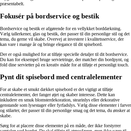
præsentabelt.
Fokusér på bordservice og bestik
Bordservice og bestik er afgørende for en vellykket borddækning.
Vælg tallerkener, glas og bestik, der passer til din personlige stil og det
tema, du gerne vil skabe. Overvej at investere i kvalitetsservice, der
kan vare i mange år og bringe elegance til dit spisebord.
Der er også mulighed for at tilføje specielle detaljer til dit bordservice.
Du kan for eksempel bruge servietringe, der matcher din bordpynt, og
fold dine servietter på en kreativ måde for at tilføje et personligt touch.
Pynt dit spisebord med centralelementer
For at skabe et smukt dækket spisebord er det vigtigt at tilføje
centralelementer, der fanger øjet og skaber interesse. Dette kan
inkludere en smuk blomsterdekoration, stearinlys eller dekorative
genstande som lysestager eller fyrfadslys. Vælg disse elementer i farver
og stilarter, der passer til din personlige smag og det tema, du ønsker at
skabe.
Sørg for at placere disse elementer på en måde, der ikke forstyrrer
samtalen ved bordet. De skal tilføje til atmosfæren, men ikke være til