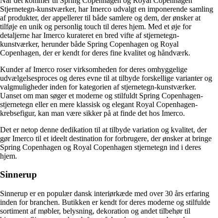
Når det kommer til Spring Copenhagen og Royal Copenhagen
Stjernetegn-kunstværker, har Imerco udvalgt en imponerende samling
af produkter, der appellerer til både samlere og dem, der ønsker at
tilføje en unik og personlig touch til deres hjem. Med et øje for
detaljerne har Imerco kurateret en bred vifte af stjernetegn-
kunstværker, herunder både Spring Copenhagen og Royal
Copenhagen, der er kendt for deres fine kvalitet og håndværk.
Kunder af Imerco roser virksomheden for deres omhyggelige
udvælgelsesproces og deres evne til at tilbyde forskellige varianter og
valgmuligheder inden for kategorien af stjernetegn-kunstværker.
Uanset om man søger et moderne og stilfuldt Spring Copenhagen-
stjernetegn eller en mere klassisk og elegant Royal Copenhagen-
krebsefigur, kan man være sikker på at finde det hos Imerco.
Det er netop denne dedikation til at tilbyde variation og kvalitet, der
gør Imerco til et ideelt destination for forbrugere, der ønsker at bringe
Spring Copenhagen og Royal Copenhagen stjernetegn ind i deres
hjem.
Sinnerup
Sinnerup er en populær dansk interiørkæde med over 30 års erfaring
inden for branchen. Butikken er kendt for deres moderne og stilfulde
sortiment af møbler, belysning, dekoration og andet tilbehør til