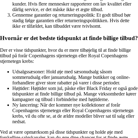
kunder. Hvis flere mennesker rapporterer om lav kvalitet eller
dårlig service, er det måske ikke et ægte tilbud.
Gennemse garantier og returneringspolitik: Et godt tilbud bør
stadig følge garantien eller returneringspolitikken. Hvis dette
ikke er tilfældet, kan tilbuddet være tvivlsomt.
Hvornår er det bedste tidspunkt at finde billige tilbud?
Der er visse tidspunkter, hvor du er mere tilbøjelig til at finde billige
tilbud på forår Copenhagens stjernetegn eller Royal Copenhagens
stjernetegn krebs:
Udsalgssæsoner: Hold øje med sæsonudsalg såsom
sommerudsalg eller januarudsalg. Mange butikker og online-
forhandlere giver store rabatter på varer i disse perioder.
Højtider: Højtider som jul, påske eller Black Friday er også gode
tidspunkter at finde billige tilbud på. Mange virksomheder kører
kampagner og tilbud i forbindelse med højtiderne.
Ny lancering: Når der kommer nye kollektioner af forår
Copenhagens stjernetegn eller Royal Copenhagens stjernetegn
krebs, vil du ofte se, at de ældre modeller bliver sat til salg eller
nedsat.
Ved at være opmærksom på disse tidspunkter og holde øje med
forskellige salgskanaler, kan du øge dine chancer for at finde ægte