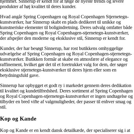
hjemmet. Sinnerup er kendt for at følge de nyeste trends og levere
produkter af høj kvalitet til deres kunder.
Hvad angår Spring Copenhagen og Royal Copenhagen Stjernetegn-
kunstværker, har Sinnerup skabt en plads dedikeret til unikke og
kunstneriske elementer til boligindretning. Deres udvalg omfatter både
Spring Copenhagen og Royal Copenhagen-stjernetegn-kunstværker,
der afspejler den moderne og eksklusive stil, Sinnerup er kendt for.
Kunder, der har besøgt Sinnerup, har rost butikkens omhyggelige
udvælgelse af Spring Copenhagen og Royal Copenhagen-stjernetegn-
kunstværker. Butikken formår at skabe en atmosfære af elegance og
raffinement, hvilket gør det til et foretrukket valg for dem, der søger
eksklusive stjernetegn-kunstværker til deres hjem eller som en
betydningsfuld gave.
Sinnerup har opbygget et godt ry i markedet gennem deres dedikation
til kvalitet og kundetilfredshed. Deres sortiment af Spring Copenhagen
og Royal Copenhagen-stjernetegn-kunstværker er ingen undtagelse og
tilbyder en bred vifte af valgmuligheder, der passer til enhver smag og
stil.
Kop og Kande
Kop og Kande er en kendt dansk detailkæde, der specialiserer sig i at