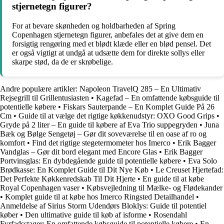
stjernetegn figurer?
For at bevare skønheden og holdbarheden af Spring
Copenhagen stjernetegn figurer, anbefales det at give dem en
forsigtig rengøring med et blødt klæde eller en blød pensel. Det
er også vigtigt at undgå at udsætte dem for direkte sollys eller
skarpe stød, da de er skrøbelige.
Andre populære artikler:
Napoleon TravelQ 285 – En Ultimativ
Rejsegrill til Grillentusiasten
•
Kagefad – En omfattende købsguide til
potentielle købere
•
Fiskars Sauterpande – En Komplet Guide På 26
Cm
•
Guide til at vælge det rigtige køkkenudstyr: OXO Good Grips
•
Gryde på 2 liter – En guide til købere af Eva Trio suppegryden
•
Juna
Bæk og Bølge Sengetøj – Gør dit soveværelse til en oase af ro og
komfort
•
Find det rigtige stegetermometer hos Imerco
•
Erik Bagger
Vandglas – Gør dit bord elegant med Encore Glas
•
Erik Bagger
Portvinsglas: En dybdegående guide til potentielle købere
•
Eva Solo
Brødkasse: En Komplet Guide til Dit Nye Køb
•
Le Creuset Hjertefad:
Det Perfekte Køkkenredskab Til Dit Hjerte
•
En guide til at købe
Royal Copenhagen vaser
•
Købsvejledning til Mælke- og Flødekander
•
Komplet guide til at købe hos Imerco Ringsted Detailhandel
•
Anmeldelse af Sirius Storm Udendørs Bloklys: Guide til potentiel
køber
•
Den ultimative guide til køb af isforme
•
Rosendahl
Fyrfadsstager: En omfattende købsguide til potentielle købere
•
En