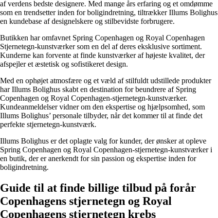
af verdens bedste designere. Med mange års erfaring og et omdømme
som en trendsetter inden for boligindretning, tiltrækker Illums Bolighus
en kundebase af designelskere og stilbevidste forbrugere.
Butikken har omfavnet Spring Copenhagen og Royal Copenhagen
Stjernetegn-kunstværker som en del af deres eksklusive sortiment.
Kunderne kan forvente at finde kunstværker af højeste kvalitet, der
afspejler et æstetisk og sofistikeret design.
Med en ophøjet atmosfære og et væld af stilfuldt udstillede produkter
har Illums Bolighus skabt en destination for beundrere af Spring
Copenhagen og Royal Copenhagen-stjernetegn-kunstværker.
Kundeanmeldelser vidner om den ekspertise og hjælpsomhed, som
Illums Bolighus’ personale tilbyder, når det kommer til at finde det
perfekte stjernetegn-kunstværk.
Illums Bolighus er det oplagte valg for kunder, der ønsker at opleve
Spring Copenhagen og Royal Copenhagen-stjernetegn-kunstværker i
en butik, der er anerkendt for sin passion og ekspertise inden for
boligindretning.
Guide til at finde billige tilbud på forår
Copenhagens stjernetegn og Royal
Copenhagens stjernetegn krebs