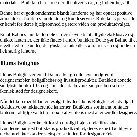
materialer. Butikken har lanterner til enhver smag og indretningsstil.
Bahne har et godt omdømme blandt kunderne og har opnået positive
anmeldelser for deres produkter og kundeservice. Butikkens personale
er kendt for deres hjælpsomhed og store viden om produktudvalget.
En af Bahnes unikke fordele er deres evne til at tilbyde eksklusive og
unikke lanterner, der ikke findes i andre butikker. Dette gør Bahne til et
ideelt sted for kunder, der ønsker at adskille sig fra massen og finde en
helt særlig lanterne.
Illums Bolighus
Illums Bolighus er en af Danmarks førende leverandører af
designermøbler, boligtilbehør og livsstilsprodukter. Butikken åbnede
sin første butik i 1925 og har siden da bevaret sin position som et
ikonisk sted for designelskere.
Når det kommer til lanternesalg, tilbyder Illums Bolighus et udvalg af
eksklusive og inkluderende lanterner. Butikkens sortiment omfatter
lanterner af høj kvalitet fra nogle af verdens mest anerkendte designere.
Illums Bolighus er kendt for sin utroligt høje kundetilfredshed.
Kunderne har rost butikkens produktkvalitet, deres evne til at tilbyde
nicheprodukter og deres ekspertise inden for designområdet.