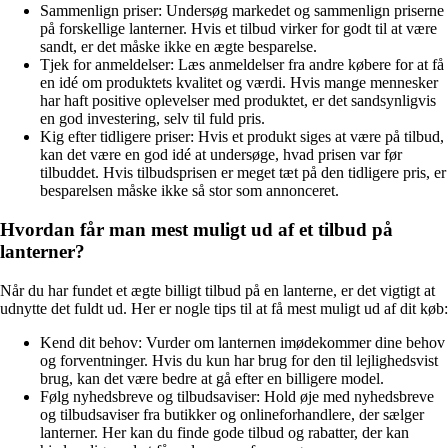
Sammenlign priser: Undersøg markedet og sammenlign priserne
på forskellige lanterner. Hvis et tilbud virker for godt til at være
sandt, er det måske ikke en ægte besparelse.
Tjek for anmeldelser: Læs anmeldelser fra andre købere for at få
en idé om produktets kvalitet og værdi. Hvis mange mennesker
har haft positive oplevelser med produktet, er det sandsynligvis
en god investering, selv til fuld pris.
Kig efter tidligere priser: Hvis et produkt siges at være på tilbud,
kan det være en god idé at undersøge, hvad prisen var før
tilbuddet. Hvis tilbudsprisen er meget tæt på den tidligere pris, er
besparelsen måske ikke så stor som annonceret.
Hvordan får man mest muligt ud af et tilbud på
lanterner?
Når du har fundet et ægte billigt tilbud på en lanterne, er det vigtigt at
udnytte det fuldt ud. Her er nogle tips til at få mest muligt ud af dit køb:
Kend dit behov: Vurder om lanternen imødekommer dine behov
og forventninger. Hvis du kun har brug for den til lejlighedsvist
brug, kan det være bedre at gå efter en billigere model.
Følg nyhedsbreve og tilbudsaviser: Hold øje med nyhedsbreve
og tilbudsaviser fra butikker og onlineforhandlere, der sælger
lanterner. Her kan du finde gode tilbud og rabatter, der kan