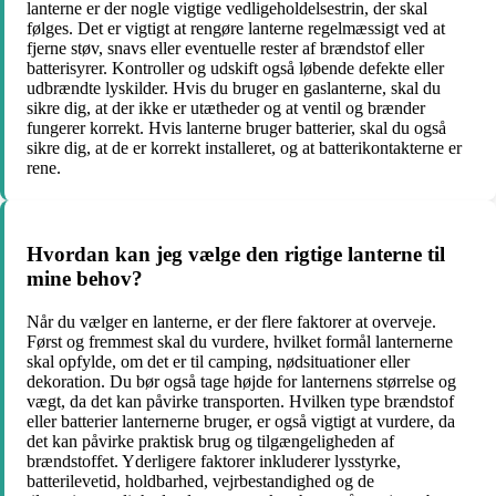
lanterne er der nogle vigtige vedligeholdelsestrin, der skal
følges. Det er vigtigt at rengøre lanterne regelmæssigt ved at
fjerne støv, snavs eller eventuelle rester af brændstof eller
batterisyrer. Kontroller og udskift også løbende defekte eller
udbrændte lyskilder. Hvis du bruger en gaslanterne, skal du
sikre dig, at der ikke er utætheder og at ventil og brænder
fungerer korrekt. Hvis lanterne bruger batterier, skal du også
sikre dig, at de er korrekt installeret, og at batterikontakterne er
rene.
Hvordan kan jeg vælge den rigtige lanterne til
mine behov?
Når du vælger en lanterne, er der flere faktorer at overveje.
Først og fremmest skal du vurdere, hvilket formål lanternerne
skal opfylde, om det er til camping, nødsituationer eller
dekoration. Du bør også tage højde for lanternens størrelse og
vægt, da det kan påvirke transporten. Hvilken type brændstof
eller batterier lanternerne bruger, er også vigtigt at vurdere, da
det kan påvirke praktisk brug og tilgængeligheden af
brændstoffet. Yderligere faktorer inkluderer lysstyrke,
batterilevetid, holdbarhed, vejrbestandighed og de