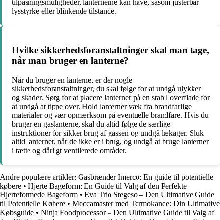
tilpasningsmuligheder, lanternerne kan have, såsom justerbar
lysstyrke eller blinkende tilstande.
Hvilke sikkerhedsforanstaltninger skal man tage,
når man bruger en lanterne?
Når du bruger en lanterne, er der nogle
sikkerhedsforanstaltninger, du skal følge for at undgå ulykker
og skader. Sørg for at placere lanterner på en stabil overflade for
at undgå at tippe over. Hold lanterner væk fra brandfarlige
materialer og vær opmærksom på eventuelle brandfare. Hvis du
bruger en gaslanterne, skal du altid følge de særlige
instruktioner for sikker brug af gassen og undgå lækager. Sluk
altid lanterner, når de ikke er i brug, og undgå at bruge lanterner
i tætte og dårligt ventilerede områder.
Andre populære artikler:
Gasbrænder Imerco: En guide til potentielle
købere
•
Hjerte Bageform: En Guide til Valg af den Perfekte
Hjerteformede Bageform
•
Eva Trio Stegeso – Den Ultimative Guide
til Potentielle Købere
•
Moccamaster med Termokande: Din Ultimative
Købsguide
•
Ninja Foodprocessor – Den Ultimative Guide til Valg af