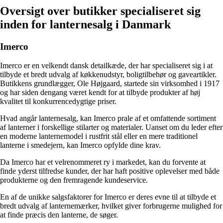
Oversigt over butikker specialiseret sig
inden for lanternesalg i Danmark
Imerco
Imerco er en velkendt dansk detailkæde, der har specialiseret sig i at
tilbyde et bredt udvalg af køkkenudstyr, boligtilbehør og gaveartikler.
Butikkens grundlægger, Ole Højgaard, startede sin virksomhed i 1917
og har siden dengang været kendt for at tilbyde produkter af høj
kvalitet til konkurrencedygtige priser.
Hvad angår lanternesalg, kan Imerco prale af et omfattende sortiment
af lanterner i forskellige stilarter og materialer. Uanset om du leder efter
en moderne lanternemodel i rustfrit stål eller en mere traditionel
lanterne i smedejern, kan Imerco opfylde dine krav.
Da Imerco har et velrenommeret ry i markedet, kan du forvente at
finde yderst tilfredse kunder, der har haft positive oplevelser med både
produkterne og den fremragende kundeservice.
En af de unikke salgsfaktorer for Imerco er deres evne til at tilbyde et
bredt udvalg af lanternemærker, hvilket giver forbrugerne mulighed for
at finde præcis den lanterne, de søger.