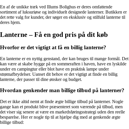
En af de unikke træk ved Illums Bolighus er deres omfattende
sortiment af luksuriøse og individuelt designede lanterner. Butikken er
det rette valg for kunder, der søger en eksklusiv og stilfuld lanterne til
deres hjem.
Lanterne – Få en god pris på dit køb
Hvorfor er det vigtigt at få en billig lanterne?
En lanterne er en nyttig genstand, der kan bruges til mange formål. Det
kan være at skabe hygge på en sommeraften i haven, have en lyskilde
under en campingtur eller blot have en praktisk lampe under
strømafbrydelser. Uanset dit behov er det vigtigt at finde en billig
lanterne, der passer til dine ønsker og budget.
Hvordan genkender man billige tilbud på lanterner?
Det er ikke altid nemt at finde ægte billige tilbud på lanterner. Nogle
gange kan et produkt blive præsenteret som værende på tilbud, men
det viser sig senere at være en markedsføringsstrategi uden den reelle
besparelse. Her er nogle tip til at hjælpe dig med at genkende ægte
billige tilbud: