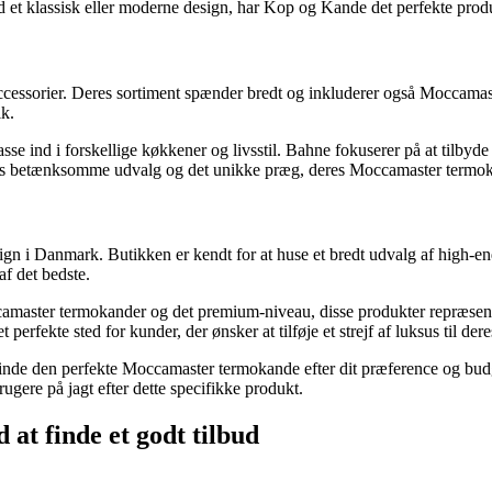
t klassisk eller moderne design, har Kop og Kande det perfekte produk
ccessorier. Deres sortiment spænder bredt og inkluderer også Moccamas
ik.
 ind i forskellige køkkener og livsstil. Bahne fokuserer på at tilbyde p
 betænksomme udvalg og det unikke præg, deres Moccamaster termokand
design i Danmark. Butikken er kendt for at huse et bredt udvalg af hig
af det bedste.
amaster termokander og det premium-niveau, disse produkter repræsenter
perfekte sted for kunder, der ønsker at tilføje et strejf af luksus til
finde den perfekte Moccamaster termokande efter dit præference og budg
gere på jagt efter dette specifikke produkt.
t finde et godt tilbud