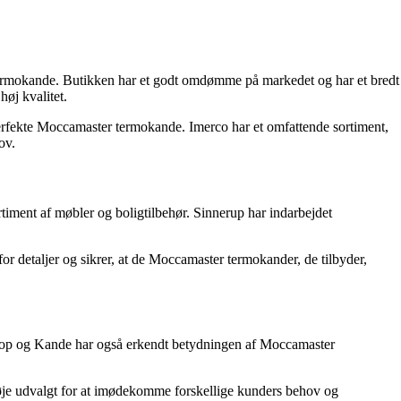
 termokande. Butikken har et godt omdømme på markedet og har et bredt
øj kvalitet.
 perfekte Moccamaster termokande. Imerco har et omfattende sortiment,
ov.
rtiment af møbler og boligtilbehør. Sinnerup har indarbejdet
r detaljer og sikrer, at de Moccamaster termokander, de tilbyder,
 Kop og Kande har også erkendt betydningen af Moccamaster
nøje udvalgt for at imødekomme forskellige kunders behov og