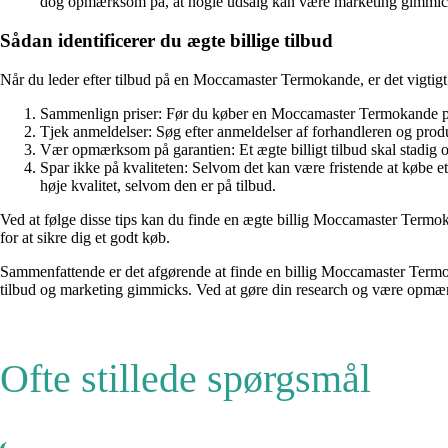
dog opmærksom på, at nogle udsalg kan være marketing gimmicks
Sådan identificerer du ægte billige tilbud
Når du leder efter tilbud på en Moccamaster Termokande, er det vigtigt a
Sammenlign priser: Før du køber en Moccamaster Termokande på ti
Tjek anmeldelser: Søg efter anmeldelser af forhandleren og produk
Vær opmærksom på garantien: Et ægte billigt tilbud skal stadig 
Spar ikke på kvaliteten: Selvom det kan være fristende at købe 
høje kvalitet, selvom den er på tilbud.
Ved at følge disse tips kan du finde en ægte billig Moccamaster Termoka
for at sikre dig et godt køb.
Sammenfattende er det afgørende at finde en billig Moccamaster Termo
tilbud og marketing gimmicks. Ved at gøre din research og være opmær
Ofte stillede spørgsmål