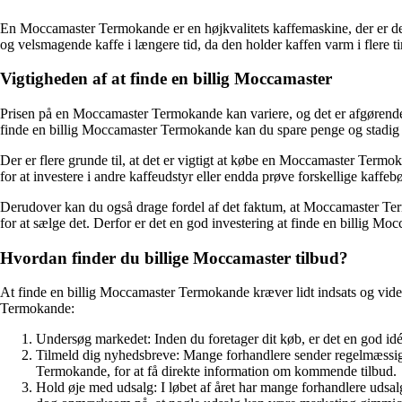
En Moccamaster Termokande er en højkvalitets kaffemaskine, der er des
og velsmagende kaffe i længere tid, da den holder kaffen varm i flere
Vigtigheden af at finde en billig Moccamaster
Prisen på en Moccamaster Termokande kan variere, og det er afgørende 
finde en billig Moccamaster Termokande kan du spare penge og stadig
Der er flere grunde til, at det er vigtigt at købe en Moccamaster Termo
for at investere i andre kaffeudstyr eller endda prøve forskellige kaffeb
Derudover kan du også drage fordel af det faktum, at Moccamaster Termo
for at sælge det. Derfor er det en god investering at finde en billig M
Hvordan finder du billige Moccamaster tilbud?
At finde en billig Moccamaster Termokande kræver lidt indsats og viden.
Termokande:
Undersøg markedet: Inden du foretager dit køb, er det en god idé
Tilmeld dig nyhedsbreve: Mange forhandlere sender regelmæssigt
Termokande, for at få direkte information om kommende tilbud.
Hold øje med udsalg: I løbet af året har mange forhandlere udsa