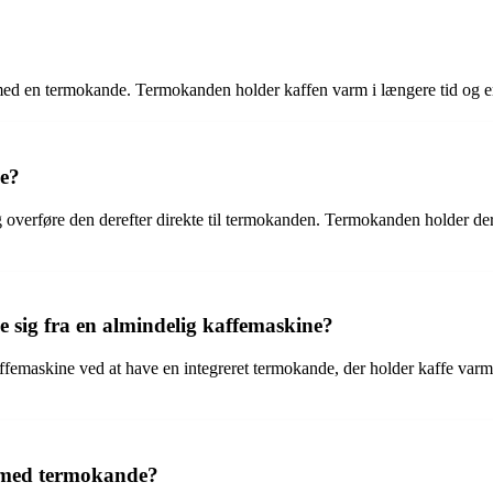
 en termokande. Termokanden holder kaffen varm i længere tid og er id
e?
erføre den derefter direkte til termokanden. Termokanden holder deref
sig fra en almindelig kaffemaskine?
femaskine ved at have en integreret termokande, der holder kaffe varm 
r med termokande?