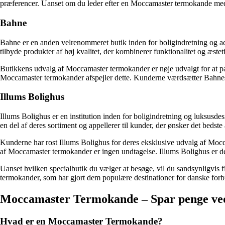
præferencer. Uanset om du leder efter en Moccamaster termokande med e
Bahne
Bahne er en anden velrenommeret butik inden for boligindretning og a
tilbyde produkter af høj kvalitet, der kombinerer funktionalitet og æstet
Butikkens udvalg af Moccamaster termokander er nøje udvalgt for at passe
Moccamaster termokander afspejler dette. Kunderne værdsætter Bahnes
Illums Bolighus
Illums Bolighus er en institution inden for boligindretning og luksus
en del af deres sortiment og appellerer til kunder, der ønsker det bedste 
Kunderne har rost Illums Bolighus for deres eksklusive udvalg af Mocc
af Moccamaster termokander er ingen undtagelse. Illums Bolighus er det 
Uanset hvilken specialbutik du vælger at besøge, vil du sandsynligvis 
termokander, som har gjort dem populære destinationer for danske forbru
Moccamaster Termokande – Spar penge ved a
Hvad er en Moccamaster Termokande?