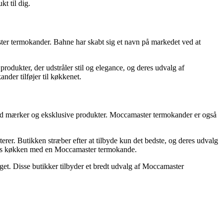
t til dig.
ter termokander. Bahne har skabt sig et navn på markedet ved at
rodukter, der udstråler stil og elegance, og deres udvalg af
er tilføjer til køkkenet.
h-end mærker og eksklusive produkter. Moccamaster termokander er også
er. Butikken stræber efter at tilbyde kun det bedste, og deres udvalg
 deres køkken med en Moccamaster termokande.
et. Disse butikker tilbyder et bredt udvalg af Moccamaster