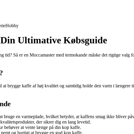
rie
Hobby
Din Ultimative Købsguide
lang tid? Så er en Moccamaster med termokande måske det rigtige valg for
?
 at brygge kaffe af høj kvalitet og samtidig holde den varm i længere
ande
bruge en varmeplade, hvilket betyder, at kaffens smag ikke bliver påvi
alitetsprodukter, der sikrer dig en lang levetid.
e behøver at vente længe på din kop kaffe.
emt og hurtigt at brygge en god kop kaffe.