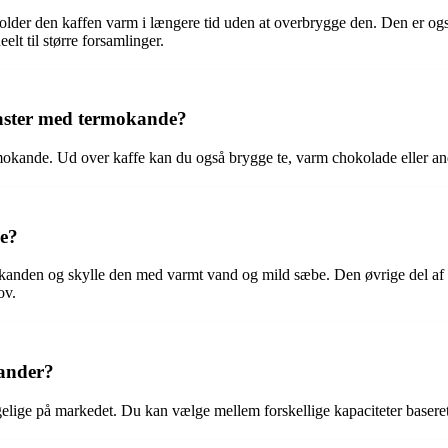
older den kaffen varm i længere tid uden at overbrygge den. Den er og
lt til større forsamlinger.
aster med termokande?
kande. Ud over kaffe kan du også brygge te, varm chokolade eller and
e?
nden og skylle den med varmt vand og mild sæbe. Den øvrige del af 
ov.
kander?
lige på markedet. Du kan vælge mellem forskellige kapaciteter baseret på 