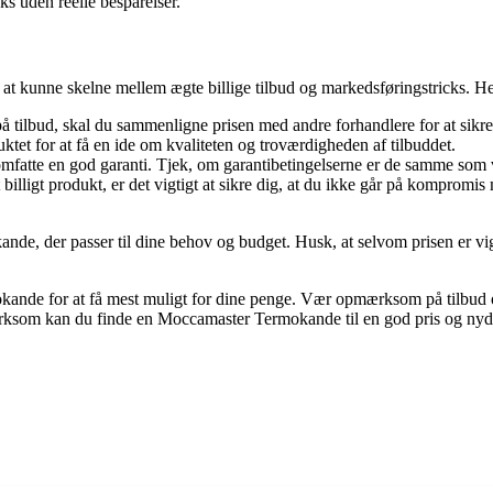
 uden reelle besparelser.
t kunne skelne mellem ægte billige tilbud og markedsføringstricks. Her e
lbud, skal du sammenligne prisen med andre forhandlere for at sikre di
tet for at få en ide om kvaliteten og troværdigheden af tilbuddet.
omfatte en god garanti. Tjek, om garantibetingelserne er de samme som 
et billigt produkt, er det vigtigt at sikre dig, at du ikke går på kom
nde, der passer til dine behov og budget. Husk, at selvom prisen er vigt
kande for at få mest muligt for dine penge. Vær opmærksom på tilbud 
ksom kan du finde en Moccamaster Termokande til en god pris og nyde 