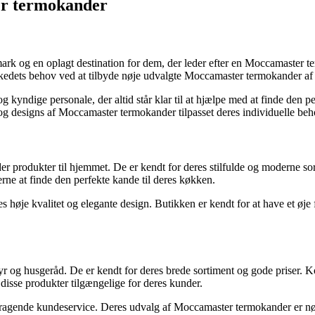
er termokander
mark og en oplagt destination for dem, der leder efter en Moccamaster
rkedets behov ved at tilbyde nøje udvalgte Moccamaster termokander af h
 kyndige personale, der altid står klar til at hjælpe med at finde den
og designs af Moccamaster termokander tilpasset deres individuelle beh
er produkter til hjemmet. De er kendt for deres stilfulde og moderne so
ne at finde den perfekte kande til deres køkken.
je kvalitet og elegante design. Butikken er kendt for at have et øje fo
r og husgeråd. De er kendt for deres brede sortiment og gode priser.
 disse produkter tilgængelige for deres kunder.
 fremragende kundeservice. Deres udvalg af Moccamaster termokander er 