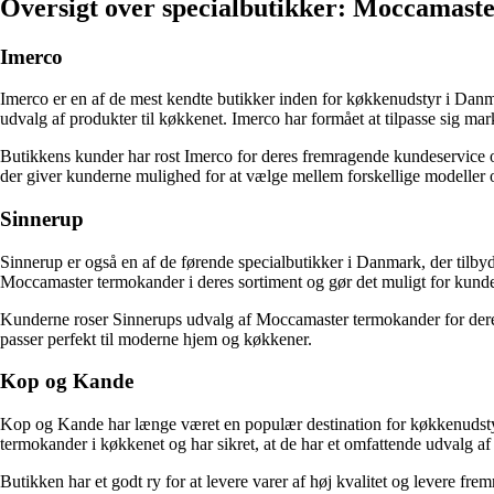
Oversigt over specialbutikker: Moccamast
Imerco
Imerco er en af de mest kendte butikker inden for køkkenudstyr i Dan
udvalg af produkter til køkkenet. Imerco har formået at tilpasse sig ma
Butikkens kunder har rost Imerco for deres fremragende kundeservice og
der giver kunderne mulighed for at vælge mellem forskellige modeller 
Sinnerup
Sinnerup er også en af de førende specialbutikker i Danmark, der tilbyd
Moccamaster termokander i deres sortiment og gør det muligt for kunder
Kunderne roser Sinnerups udvalg af Moccamaster termokander for deres hø
passer perfekt til moderne hjem og køkkener.
Kop og Kande
Kop og Kande har længe været en populær destination for køkkenudsty
termokander i køkkenet og har sikret, at de har et omfattende udvalg af
Butikken har et godt ry for at levere varer af høj kvalitet og levere