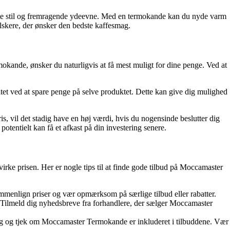
ante stil og fremragende ydeevne. Med en termokande kan du nyde varm
lskere, der ønsker den bedste kaffesmag.
kande, ønsker du naturligvis at få mest muligt for dine penge. Ved at
litet ved at spare penge på selve produktet. Dette kan give dig mulighed
, vil det stadig have en høj værdi, hvis du nogensinde beslutter dig
otentielt kan få et afkast på din investering senere.
rke prisen. Her er nogle tips til at finde gode tilbud på Moccamaster
ammenlign priser og vær opmærksom på særlige tilbud eller rabatter.
 Tilmeld dig nyhedsbreve fra forhandlere, der sælger Moccamaster
salg og tjek om Moccamaster Termokande er inkluderet i tilbuddene. Vær