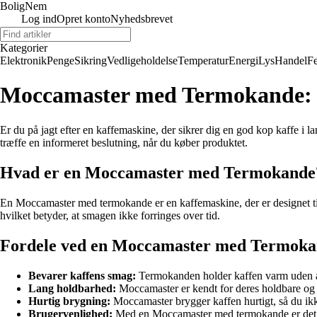
BoligNem
Log ind
Opret konto
Nyhedsbrevet
Kategorier
Elektronik
Penge
Sikring
Vedligeholdelse
Temperatur
Energi
Lys
Handel
Fe
Moccamaster med Termokande: 
Er du på jagt efter en kaffemaskine, der sikrer dig en god kop kaffe i 
træffe en informeret beslutning, når du køber produktet.
Hvad er en Moccamaster med Termokande
En Moccamaster med termokande er en kaffemaskine, der er designet til
hvilket betyder, at smagen ikke forringes over tid.
Fordele ved en Moccamaster med Termok
Bevarer kaffens smag:
Termokanden holder kaffen varm uden at 
Lang holdbarhed:
Moccamaster er kendt for deres holdbare og kv
Hurtig brygning:
Moccamaster brygger kaffen hurtigt, så du ikk
Brugervenlighed:
Med en Moccamaster med termokande er det n