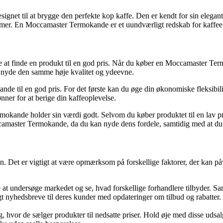
ignet til at brygge den perfekte kop kaffe. Den er kendt for sin eleg
 timer. En Moccamaster Termokande er et uundværligt redskab for kaffee
at finde en produkt til en god pris. Når du køber en Moccamaster Termo
 nyde den samme høje kvalitet og ydeevne.
kande til en god pris. For det første kan du øge din økonomiske fleksibi
ønner for at berige din kaffeoplevelse.
kande holder sin værdi godt. Selvom du køber produktet til en lav pris
occamaster Termokande, da du kan nyde dens fordele, samtidig med at du p
 Det er vigtigt at være opmærksom på forskellige faktorer, der kan påvi
 at undersøge markedet og se, hvad forskellige forhandlere tilbyder. S
 nyhedsbreve til deres kunder med opdateringer om tilbud og rabatter.
lg, hvor de sælger produkter til nedsatte priser. Hold øje med disse ud