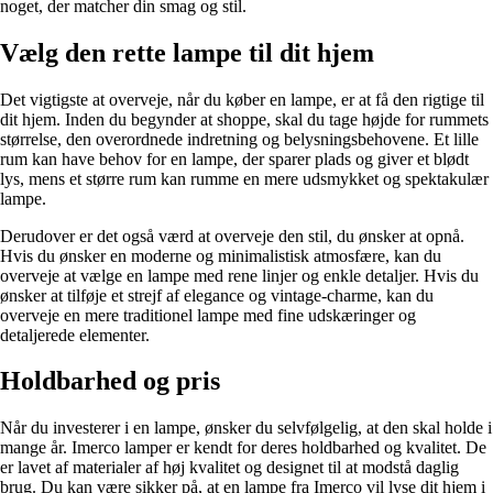
noget, der matcher din smag og stil.
Vælg den rette lampe til dit hjem
Det vigtigste at overveje, når du køber en lampe, er at få den rigtige til
dit hjem. Inden du begynder at shoppe, skal du tage højde for rummets
størrelse, den overordnede indretning og belysningsbehovene. Et lille
rum kan have behov for en lampe, der sparer plads og giver et blødt
lys, mens et større rum kan rumme en mere udsmykket og spektakulær
lampe.
Derudover er det også værd at overveje den stil, du ønsker at opnå.
Hvis du ønsker en moderne og minimalistisk atmosfære, kan du
overveje at vælge en lampe med rene linjer og enkle detaljer. Hvis du
ønsker at tilføje et strejf af elegance og vintage-charme, kan du
overveje en mere traditionel lampe med fine udskæringer og
detaljerede elementer.
Holdbarhed og pris
Når du investerer i en lampe, ønsker du selvfølgelig, at den skal holde i
mange år. Imerco lamper er kendt for deres holdbarhed og kvalitet. De
er lavet af materialer af høj kvalitet og designet til at modstå daglig
brug. Du kan være sikker på, at en lampe fra Imerco vil lyse dit hjem i