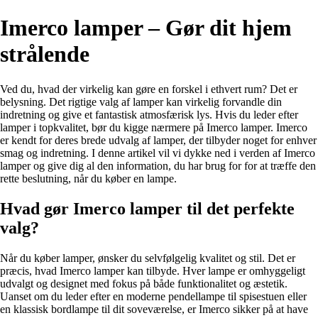
Imerco lamper – Gør dit hjem
strålende
Ved du, hvad der virkelig kan gøre en forskel i ethvert rum? Det er
belysning. Det rigtige valg af lamper kan virkelig forvandle din
indretning og give et fantastisk atmosfærisk lys. Hvis du leder efter
lamper i topkvalitet, bør du kigge nærmere på Imerco lamper. Imerco
er kendt for deres brede udvalg af lamper, der tilbyder noget for enhver
smag og indretning. I denne artikel vil vi dykke ned i verden af Imerco
lamper og give dig al den information, du har brug for for at træffe den
rette beslutning, når du køber en lampe.
Hvad gør Imerco lamper til det perfekte
valg?
Når du køber lamper, ønsker du selvfølgelig kvalitet og stil. Det er
præcis, hvad Imerco lamper kan tilbyde. Hver lampe er omhyggeligt
udvalgt og designet med fokus på både funktionalitet og æstetik.
Uanset om du leder efter en moderne pendellampe til spisestuen eller
en klassisk bordlampe til dit soveværelse, er Imerco sikker på at have