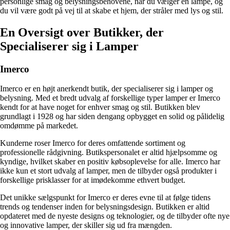
personlige smag og belysningsbehovene, når du vælger en lampe, og
du vil være godt på vej til at skabe et hjem, der stråler med lys og stil.
En Oversigt over Butikker, der
Specialiserer sig i Lamper
Imerco
Imerco er en højt anerkendt butik, der specialiserer sig i lamper og
belysning. Med et bredt udvalg af forskellige typer lamper er Imerco
kendt for at have noget for enhver smag og stil. Butikken blev
grundlagt i 1928 og har siden dengang opbygget en solid og pålidelig
omdømme på markedet.
Kunderne roser Imerco for deres omfattende sortiment og
professionelle rådgivning. Butikspersonalet er altid hjælpsomme og
kyndige, hvilket skaber en positiv købsoplevelse for alle. Imerco har
ikke kun et stort udvalg af lamper, men de tilbyder også produkter i
forskellige prisklasser for at imødekomme ethvert budget.
Det unikke sælgspunkt for Imerco er deres evne til at følge tidens
trends og tendenser inden for belysningsdesign. Butikken er altid
opdateret med de nyeste designs og teknologier, og de tilbyder ofte nye
og innovative lamper, der skiller sig ud fra mængden.