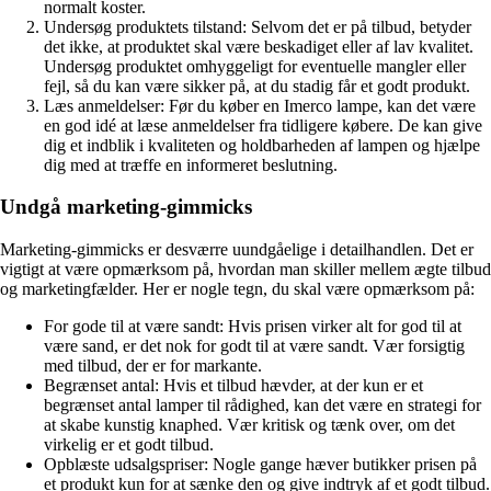
normalt koster.
Undersøg produktets tilstand: Selvom det er på tilbud, betyder
det ikke, at produktet skal være beskadiget eller af lav kvalitet.
Undersøg produktet omhyggeligt for eventuelle mangler eller
fejl, så du kan være sikker på, at du stadig får et godt produkt.
Læs anmeldelser: Før du køber en Imerco lampe, kan det være
en god idé at læse anmeldelser fra tidligere købere. De kan give
dig et indblik i kvaliteten og holdbarheden af lampen og hjælpe
dig med at træffe en informeret beslutning.
Undgå marketing-gimmicks
Marketing-gimmicks er desværre uundgåelige i detailhandlen. Det er
vigtigt at være opmærksom på, hvordan man skiller mellem ægte tilbud
og marketingfælder. Her er nogle tegn, du skal være opmærksom på:
For gode til at være sandt: Hvis prisen virker alt for god til at
være sand, er det nok for godt til at være sandt. Vær forsigtig
med tilbud, der er for markante.
Begrænset antal: Hvis et tilbud hævder, at der kun er et
begrænset antal lamper til rådighed, kan det være en strategi for
at skabe kunstig knaphed. Vær kritisk og tænk over, om det
virkelig er et godt tilbud.
Opblæste udsalgspriser: Nogle gange hæver butikker prisen på
et produkt kun for at sænke den og give indtryk af et godt tilbud.