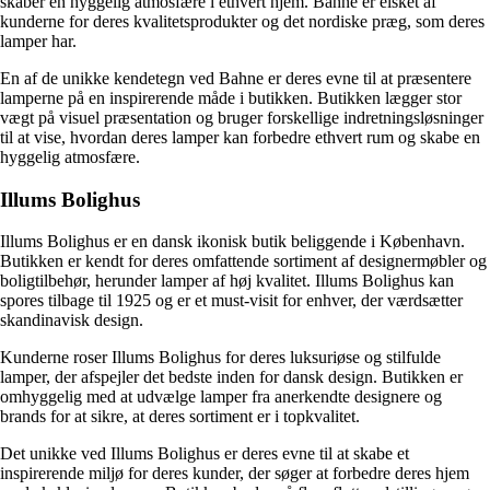
skaber en hyggelig atmosfære i ethvert hjem. Bahne er elsket af
kunderne for deres kvalitetsprodukter og det nordiske præg, som deres
lamper har.
En af de unikke kendetegn ved Bahne er deres evne til at præsentere
lamperne på en inspirerende måde i butikken. Butikken lægger stor
vægt på visuel præsentation og bruger forskellige indretningsløsninger
til at vise, hvordan deres lamper kan forbedre ethvert rum og skabe en
hyggelig atmosfære.
Illums Bolighus
Illums Bolighus er en dansk ikonisk butik beliggende i København.
Butikken er kendt for deres omfattende sortiment af designermøbler og
boligtilbehør, herunder lamper af høj kvalitet. Illums Bolighus kan
spores tilbage til 1925 og er et must-visit for enhver, der værdsætter
skandinavisk design.
Kunderne roser Illums Bolighus for deres luksuriøse og stilfulde
lamper, der afspejler det bedste inden for dansk design. Butikken er
omhyggelig med at udvælge lamper fra anerkendte designere og
brands for at sikre, at deres sortiment er i topkvalitet.
Det unikke ved Illums Bolighus er deres evne til at skabe et
inspirerende miljø for deres kunder, der søger at forbedre deres hjem