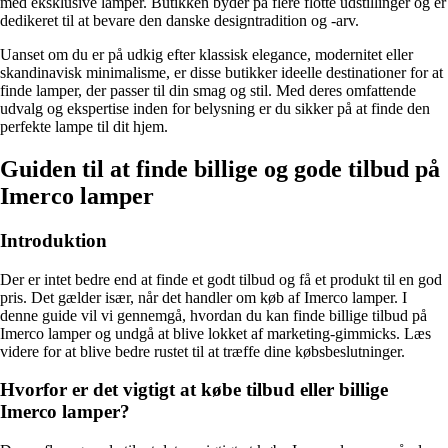
med eksklusive lamper. Butikken byder på flere flotte udstillinger og er
dedikeret til at bevare den danske designtradition og -arv.
Uanset om du er på udkig efter klassisk elegance, modernitet eller
skandinavisk minimalisme, er disse butikker ideelle destinationer for at
finde lamper, der passer til din smag og stil. Med deres omfattende
udvalg og ekspertise inden for belysning er du sikker på at finde den
perfekte lampe til dit hjem.
Guiden til at finde billige og gode tilbud på
Imerco lamper
Introduktion
Der er intet bedre end at finde et godt tilbud og få et produkt til en god
pris. Det gælder især, når det handler om køb af Imerco lamper. I
denne guide vil vi gennemgå, hvordan du kan finde billige tilbud på
Imerco lamper og undgå at blive lokket af marketing-gimmicks. Læs
videre for at blive bedre rustet til at træffe dine købsbeslutninger.
Hvorfor er det vigtigt at købe tilbud eller billige
Imerco lamper?