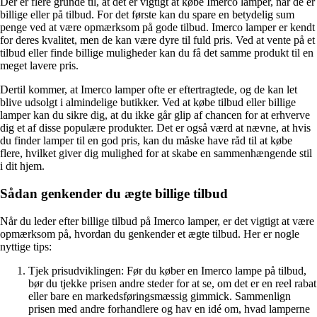
Der er flere grunde til, at det er vigtigt at købe Imerco lamper, når de er
billige eller på tilbud. For det første kan du spare en betydelig sum
penge ved at være opmærksom på gode tilbud. Imerco lamper er kendt
for deres kvalitet, men de kan være dyre til fuld pris. Ved at vente på et
tilbud eller finde billige muligheder kan du få det samme produkt til en
meget lavere pris.
Dertil kommer, at Imerco lamper ofte er eftertragtede, og de kan let
blive udsolgt i almindelige butikker. Ved at købe tilbud eller billige
lamper kan du sikre dig, at du ikke går glip af chancen for at erhverve
dig et af disse populære produkter. Det er også værd at nævne, at hvis
du finder lamper til en god pris, kan du måske have råd til at købe
flere, hvilket giver dig mulighed for at skabe en sammenhængende stil
i dit hjem.
Sådan genkender du ægte billige tilbud
Når du leder efter billige tilbud på Imerco lamper, er det vigtigt at være
opmærksom på, hvordan du genkender et ægte tilbud. Her er nogle
nyttige tips:
Tjek prisudviklingen: Før du køber en Imerco lampe på tilbud,
bør du tjekke prisen andre steder for at se, om det er en reel rabat
eller bare en markedsføringsmæssig gimmick. Sammenlign
prisen med andre forhandlere og hav en idé om, hvad lamperne