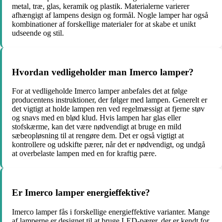
metal, træ, glas, keramik og plastik. Materialerne varierer
afhængigt af lampens design og formål. Nogle lamper har også
kombinationer af forskellige materialer for at skabe et unikt
udseende og stil.
Hvordan vedligeholder man Imerco lamper?
For at vedligeholde Imerco lamper anbefales det at følge
producentens instruktioner, der følger med lampen. Generelt er
det vigtigt at holde lampen ren ved regelmæssigt at fjerne støv
og snavs med en blød klud. Hvis lampen har glas eller
stofskærme, kan det være nødvendigt at bruge en mild
sæbeopløsning til at rengøre dem. Det er også vigtigt at
kontrollere og udskifte pærer, når det er nødvendigt, og undgå
at overbelaste lampen med en for kraftig pære.
Er Imerco lamper energieffektive?
Imerco lamper fås i forskellige energieffektive varianter. Mange
af lamperne er designet til at bruge LED-pærer, der er kendt for