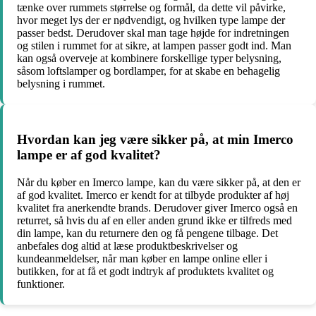
tænke over rummets størrelse og formål, da dette vil påvirke,
hvor meget lys der er nødvendigt, og hvilken type lampe der
passer bedst. Derudover skal man tage højde for indretningen
og stilen i rummet for at sikre, at lampen passer godt ind. Man
kan også overveje at kombinere forskellige typer belysning,
såsom loftslamper og bordlamper, for at skabe en behagelig
belysning i rummet.
Hvordan kan jeg være sikker på, at min Imerco
lampe er af god kvalitet?
Når du køber en Imerco lampe, kan du være sikker på, at den er
af god kvalitet. Imerco er kendt for at tilbyde produkter af høj
kvalitet fra anerkendte brands. Derudover giver Imerco også en
returret, så hvis du af en eller anden grund ikke er tilfreds med
din lampe, kan du returnere den og få pengene tilbage. Det
anbefales dog altid at læse produktbeskrivelser og
kundeanmeldelser, når man køber en lampe online eller i
butikken, for at få et godt indtryk af produktets kvalitet og
funktioner.