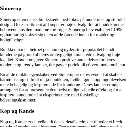
Sinnerup
Sinnerup er en dansk butikskæde med fokus på modernitet og stilfuldt
design. Deres sortiment af lamper er nøje udvalgt for at imødekomme
behovene hos den moderne forbruger. Sinnerup blev etableret i 1998
og har hurtigt vokset sig til en af de førende inden for møbler og
boligtilbehør.
Butikken har en betroet position og nyder stor popularitet blandt
kunderne på grund af deres omhyggeligt kuraterede udvalg og høje
kvalitet. Kunderne giver Sinnerup positive anmeldelser for deres
moderne og trendy lamper, der passer perfekt til ethvert moderne hjem.
En af de unikke egenskaber ved Sinnerup er deres evne til at skabe et
harmonisk og stilfuldt miljø i butikken, hvilket gør shoppingoplevelsen
mere behagelig og inspirerende for kunderne. Deres lamper er nøje
arrangeret for at præsentere den bedst mulige visuelle effekt og for at
inspirere kunderne til at eksperimentere med forskellige
belysningsløsninger.
Kop og Kande
Kop og Kande er en velkendt dansk detailkæde, der tilbyder et bredt
udvalg af produkter til hjemmet. Deres sortimentet inkluderer også et