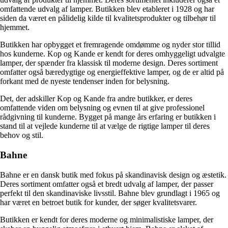
omfattende udvalg af lamper. Butikken blev etableret i 1928 og har
siden da været en pålidelig kilde til kvalitetsprodukter og tilbehør til
hjemmet.
Butikken har opbygget et fremragende omdømme og nyder stor tillid
hos kunderne. Kop og Kande er kendt for deres omhyggeligt udvalgte
lamper, der spænder fra klassisk til moderne design. Deres sortiment
omfatter også bæredygtige og energieffektive lamper, og de er altid på
forkant med de nyeste tendenser inden for belysning.
Det, der adskiller Kop og Kande fra andre butikker, er deres
omfattende viden om belysning og evnen til at give professionel
rådgivning til kunderne. Bygget på mange års erfaring er butikken i
stand til at vejlede kunderne til at vælge de rigtige lamper til deres
behov og stil.
Bahne
Bahne er en dansk butik med fokus på skandinavisk design og æstetik.
Deres sortiment omfatter også et bredt udvalg af lamper, der passer
perfekt til den skandinaviske livsstil. Bahne blev grundlagt i 1965 og
har været en betroet butik for kunder, der søger kvalitetsvarer.
Butikken er kendt for deres moderne og minimalistiske lamper, der