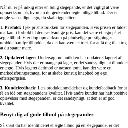
Når du er på udkig efter en billig stegepande, er det vigtigt at være
opmærksom på, hvordan du genkender ægte billige tilbud. Der er
nogle væsentlige tegn, du skal kigge efter:
1. Prisfald:
Tjek prishistorikken for stegepanden. Hvis prisen er faldet
markant i forhold til den sædvanlige pris, kan det være et tegn på et
ægte tilbud. Vær dog opmærksom på pludselige prisstigninger
umiddelbart før tilbuddet, da det kan være et trick for at få dig til at tro,
at du sparer mere.
2. Opdateret lager:
Undersøg om butikken har opdateret lageret af
stegepander. Hvis der er mange på lager, er det sandsynligt, at tilbuddet
er ægte. Hvis lageret derimod er næsten tomt, kan det være en
markedsføringsstrategi for at skabe kunstig knaphed og øge
efterspørgslen.
3. Kundefeedback:
Læs produktanmeldelser og kundefeedback for at
få en idé om stegepandens kvalitet. Hvis andre kunder har haft positive
oplevelser med stegepanden, er det sandsynligt, at den er af god
kvalitet.
Benyt dig af gode tilbud på stegepander
Så snart du har identificeret et ægte tilbud på en stegepande, er det