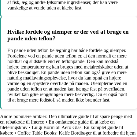
af fisk, æg og andre følsomme ingredienser, der kan være
vanskelige at vende uden at klæbe fast.
Hvilke fordele og ulemper er der ved at bruge en
pande uden teflon?
En pande uden teflon belægning har både fordele og ulemper.
Fordelene ved en pande uden teflon er, at den normalt er mere
holdbar og slidstærk end en teflonpande. Den kan modstå
højere temperaturer og kan bruges med metalredskaber uden at
blive beskadiget. En pande uden teflon kan også give en mere
naturlig madlavningsoplevelse, hvor du kan opnå en højere
varme og en sprødere overflade på maden. Ulemplerne ved en
pande uden teflon er, at maden kan hænge fast på overfladen,
hvilket kan gøre rengøringen mere besværlig. Du er også nødt
til at bruge mere fedtstof, så maden ikke brænder fast.
Andre populære artikler:
Den ultimative guide til at spare penge med
en rabatkode til Imerco
•
En omfattende guide til at købe en
fileteringskniv
•
Luigi Bormioli Aero Glas: En komplet guide til
købere
•
Coffee Table Books: Kaffe Bordbøger til at forbedre dit hjem