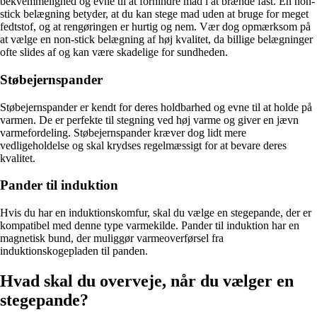
bekvemmelighed og evne til at forhindre mad i at brænde fast. En non-
stick belægning betyder, at du kan stege mad uden at bruge for meget
fedtstof, og at rengøringen er hurtig og nem. Vær dog opmærksom på
at vælge en non-stick belægning af høj kvalitet, da billige belægninger
ofte slides af og kan være skadelige for sundheden.
Støbejernspander
Støbejernspander er kendt for deres holdbarhed og evne til at holde på
varmen. De er perfekte til stegning ved høj varme og giver en jævn
varmefordeling. Støbejernspander kræver dog lidt mere
vedligeholdelse og skal krydses regelmæssigt for at bevare deres
kvalitet.
Pander til induktion
Hvis du har en induktionskomfur, skal du vælge en stegepande, der er
kompatibel med denne type varmekilde. Pander til induktion har en
magnetisk bund, der muliggør varmeoverførsel fra
induktionskogepladen til panden.
Hvad skal du overveje, når du vælger en
stegepande?