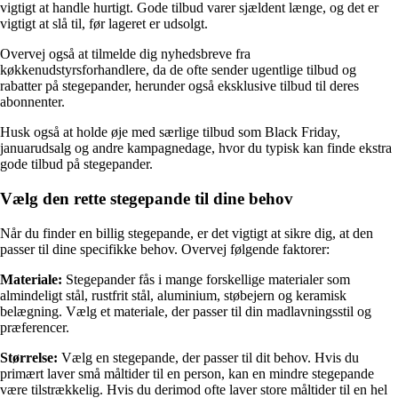
vigtigt at handle hurtigt. Gode tilbud varer sjældent længe, og det er
vigtigt at slå til, før lageret er udsolgt.
Overvej også at tilmelde dig nyhedsbreve fra
køkkenudstyrsforhandlere, da de ofte sender ugentlige tilbud og
rabatter på stegepander, herunder også eksklusive tilbud til deres
abonnenter.
Husk også at holde øje med særlige tilbud som Black Friday,
januarudsalg og andre kampagnedage, hvor du typisk kan finde ekstra
gode tilbud på stegepander.
Vælg den rette stegepande til dine behov
Når du finder en billig stegepande, er det vigtigt at sikre dig, at den
passer til dine specifikke behov. Overvej følgende faktorer:
Materiale:
Stegepander fås i mange forskellige materialer som
almindeligt stål, rustfrit stål, aluminium, støbejern og keramisk
belægning. Vælg et materiale, der passer til din madlavningsstil og
præferencer.
Størrelse:
Vælg en stegepande, der passer til dit behov. Hvis du
primært laver små måltider til en person, kan en mindre stegepande
være tilstrækkelig. Hvis du derimod ofte laver store måltider til en hel