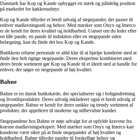
Danmark har Kop og Kande opbygget en stærk og pålidelig position
på markedet for køkkenudstyr.
Kop og Kande tilbyder et bredt udvalg af stegepander, der passer til
enhver madlavningsstil og behov. Med mærker som Onyx og Imerco
er de kendt for deres kvalitet og holdbarhed. Uanset om du leder efter
en lille pande, en pande til induktion eller en stegepande uden
belægning, kan du finde det hos Kop og Kande.
Butikkens erfarne personale er altid klar til at hjælpe kunderne med at
finde den helt rigtige stegepande. Deres ekspertise kombineret med
deres brede sortiment gør Kop og Kande til et ideelt sted at handle for
enhver, der søger en stegepande af høj kvalitet.
Bahne
Bahne er en dansk butikskæde, der specialiserer sig i boligindretning
og livsstilsprodukter. Deres udvalg inkluderer også et bredt udvalg af
stegepander. Bahne er kendt for deres unikke og trendy sortiment af
produkter, der appellerer til moderne og stilbevidste kunder.
Stegepandene hos Bahne er nøje udvalgt for at opfylde kravene fra
kræsne madlavningsekspert. Med mærker som Onyx og Imerco kan
kunderne være sikre på at finde stegepander af høj kvalitet og
holdbarhed. Bahne tilbyder pander til forskellige behov og