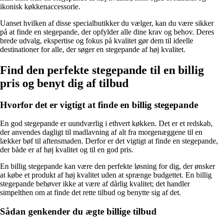
ikonisk køkkenaccessorie.
Uanset hvilken af disse specialbutikker du vælger, kan du være sikker
på at finde en stegepande, der opfylder alle dine krav og behov. Deres
brede udvalg, ekspertise og fokus på kvalitet gør dem til ideelle
destinationer for alle, der søger en stegepande af høj kvalitet.
Find den perfekte stegepande til en billig
pris og benyt dig af tilbud
Hvorfor det er vigtigt at finde en billig stegepande
En god stegepande er uundværlig i ethvert køkken. Det er et redskab,
der anvendes dagligt til madlavning af alt fra morgenæggene til en
lækker bøf til aftensmaden. Derfor er det vigtigt at finde en stegepande,
der både er af høj kvalitet og til en god pris.
En billig stegepande kan være den perfekte løsning for dig, der ønsker
at købe et produkt af høj kvalitet uden at sprænge budgettet. En billig
stegepande behøver ikke at være af dårlig kvalitet; det handler
simpelthen om at finde det rette tilbud og benytte sig af det.
Sådan genkender du ægte billige tilbud