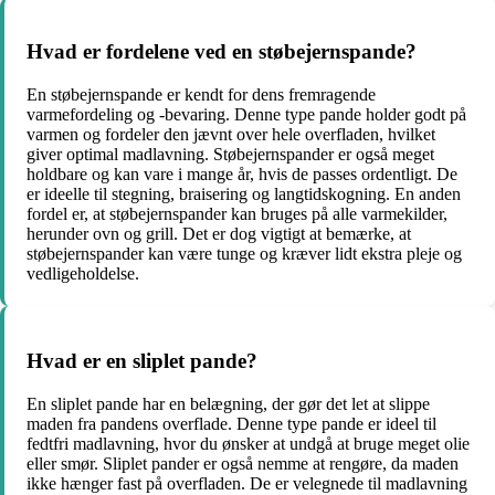
Hvad er fordelene ved en støbejernspande?
En støbejernspande er kendt for dens fremragende
varmefordeling og -bevaring. Denne type pande holder godt på
varmen og fordeler den jævnt over hele overfladen, hvilket
giver optimal madlavning. Støbejernspander er også meget
holdbare og kan vare i mange år, hvis de passes ordentligt. De
er ideelle til stegning, braisering og langtidskogning. En anden
fordel er, at støbejernspander kan bruges på alle varmekilder,
herunder ovn og grill. Det er dog vigtigt at bemærke, at
støbejernspander kan være tunge og kræver lidt ekstra pleje og
vedligeholdelse.
Hvad er en sliplet pande?
En sliplet pande har en belægning, der gør det let at slippe
maden fra pandens overflade. Denne type pande er ideel til
fedtfri madlavning, hvor du ønsker at undgå at bruge meget olie
eller smør. Sliplet pander er også nemme at rengøre, da maden
ikke hænger fast på overfladen. De er velegnede til madlavning