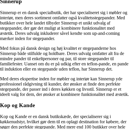
Sinnerup
Sinnerup er en dansk specialbutik, der har specialiseret sig i møbler og
interiør, men deres sortiment omfatter også kvalitetsstegepander. Med
butikker over hele landet tilbyder Sinnerup et unikt udvalg af
stegepander, der gør det muligt at kombinere funktionalitet med
æstetik. Deres udvalg inkluderer såvel kendte som up-and-coming
mærker inden for stegepander.
Med fokus på dansk design og høj kvalitet er stegepanderne hos
Sinnerup både stilfulde og holdbare. Deres udvalg omfatter alt fra de
mindre pander til enkeltpersoner og par, til store stegepander til
familiefester. Uanset om du er på udkig efter en teflon-pande, en pande
til induktion eller en stegepande uden teflon, har Sinnerup det.
Med deres ekspertise inden for møbler og interiør kan Sinnerup yde
professionel rådgivning til kunder, der ønsker at finde den perfekte
stegepande, der passer ind i deres køkken og livsstil. Sinnerup er et
ideelt valg for dem, der ønsker at kombinere funktionalitet med æstetik.
Kop og Kande
Kop og Kande er en dansk butikskæde, der specialiserer sig i
køkkenudstyr, hvilket gør dem til en oplagt destination for købere, der
søger den perfekte stegepande. Med mere end 100 butikker over hele