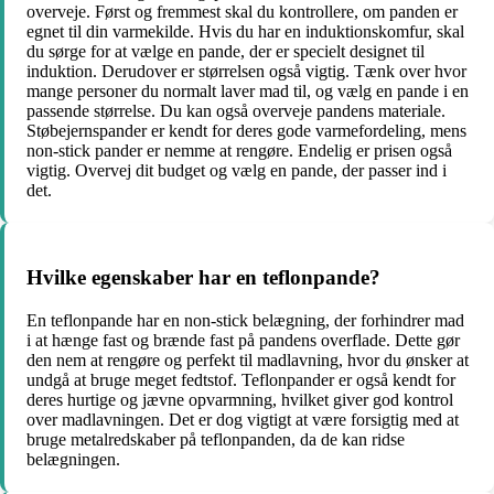
overveje. Først og fremmest skal du kontrollere, om panden er
egnet til din varmekilde. Hvis du har en induktionskomfur, skal
du sørge for at vælge en pande, der er specielt designet til
induktion. Derudover er størrelsen også vigtig. Tænk over hvor
mange personer du normalt laver mad til, og vælg en pande i en
passende størrelse. Du kan også overveje pandens materiale.
Støbejernspander er kendt for deres gode varmefordeling, mens
non-stick pander er nemme at rengøre. Endelig er prisen også
vigtig. Overvej dit budget og vælg en pande, der passer ind i
det.
Hvilke egenskaber har en teflonpande?
En teflonpande har en non-stick belægning, der forhindrer mad
i at hænge fast og brænde fast på pandens overflade. Dette gør
den nem at rengøre og perfekt til madlavning, hvor du ønsker at
undgå at bruge meget fedtstof. Teflonpander er også kendt for
deres hurtige og jævne opvarmning, hvilket giver god kontrol
over madlavningen. Det er dog vigtigt at være forsigtig med at
bruge metalredskaber på teflonpanden, da de kan ridse
belægningen.