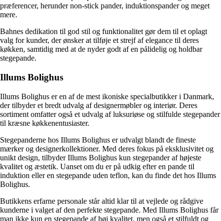
præferencer, herunder non-stick pander, induktionspander og meget
mere.
Bahnes dedikation til god stil og funktionalitet gør dem til et oplagt
valg for kunder, der ønsker at tilføje et strejf af elegance til deres
køkken, samtidig med at de nyder godt af en pålidelig og holdbar
stegepande.
Illums Bolighus
Illums Bolighus er en af de mest ikoniske specialbutikker i Danmark,
der tilbyder et bredt udvalg af designermøbler og interiør. Deres
sortiment omfatter også et udvalg af luksuriøse og stilfulde stegepander
til kræsne køkkenentusiaster.
Stegepanderne hos Illums Bolighus er udvalgt blandt de fineste
mærker og designerkollektioner. Med deres fokus på eksklusivitet og
unikt design, tilbyder Illums Bolighus kun stegepander af højeste
kvalitet og æstetik. Uanset om du er på udkig efter en pande til
induktion eller en stegepande uden teflon, kan du finde det hos Illums
Bolighus.
Butikkens erfarne personale står altid klar til at vejlede og rådgive
kunderne i valget af den perfekte stegepande. Med Illums Bolighus får
man ikke kun en stegepande af høj kvalitet, men også et stilfuldt og