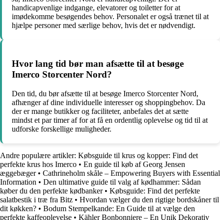
handicapvenlige indgange, elevatorer og toiletter for at
imødekomme besøgendes behov. Personalet er også trænet til at
hjælpe personer med særlige behov, hvis det er nødvendigt.
Hvor lang tid bør man afsætte til at besøge
Imerco Storcenter Nord?
Den tid, du bør afsætte til at besøge Imerco Storcenter Nord,
afhænger af dine individuelle interesser og shoppingbehov. Da
der er mange butikker og faciliteter, anbefales det at sætte
mindst et par timer af for at få en ordentlig oplevelse og tid til at
udforske forskellige muligheder.
Andre populære artikler:
Købsguide til krus og kopper: Find det
perfekte krus hos Imerco
•
En guide til køb af Georg Jensen
æggebæger
•
Cathrineholm skåle – Empowering Buyers with Essential
Information
•
Den ultimative guide til valg af kødhammer: Sådan
køber du den perfekte kødbanker
•
Købsguide: Find det perfekte
salatbestik i træ fra Bitz
•
Hvordan vælger du den rigtige bordskåner til
dit køkken?
•
Bodum Stempelkande: En Guide til at vælge den
perfekte kaffeoplevelse
•
Kähler Bonbonniere – En Unik Dekorativ