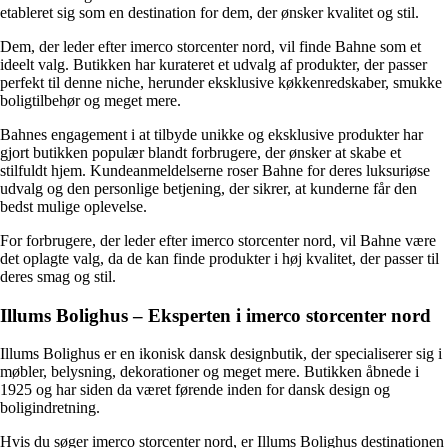
etableret sig som en destination for dem, der ønsker kvalitet og stil.
Dem, der leder efter imerco storcenter nord, vil finde Bahne som et
ideelt valg. Butikken har kurateret et udvalg af produkter, der passer
perfekt til denne niche, herunder eksklusive køkkenredskaber, smukke
boligtilbehør og meget mere.
Bahnes engagement i at tilbyde unikke og eksklusive produkter har
gjort butikken populær blandt forbrugere, der ønsker at skabe et
stilfuldt hjem. Kundeanmeldelserne roser Bahne for deres luksuriøse
udvalg og den personlige betjening, der sikrer, at kunderne får den
bedst mulige oplevelse.
For forbrugere, der leder efter imerco storcenter nord, vil Bahne være
det oplagte valg, da de kan finde produkter i høj kvalitet, der passer til
deres smag og stil.
Illums Bolighus – Eksperten i imerco storcenter nord
Illums Bolighus er en ikonisk dansk designbutik, der specialiserer sig i
møbler, belysning, dekorationer og meget mere. Butikken åbnede i
1925 og har siden da været førende inden for dansk design og
boligindretning.
Hvis du søger imerco storcenter nord, er Illums Bolighus destinationen