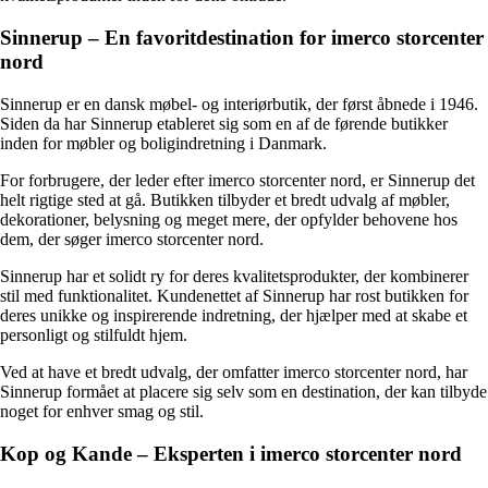
Sinnerup – En favoritdestination for imerco storcenter
nord
Sinnerup er en dansk møbel- og interiørbutik, der først åbnede i 1946.
Siden da har Sinnerup etableret sig som en af ​​de førende butikker
inden for møbler og boligindretning i Danmark.
For forbrugere, der leder efter imerco storcenter nord, er Sinnerup det
helt rigtige sted at gå. Butikken tilbyder et bredt udvalg af møbler,
dekorationer, belysning og meget mere, der opfylder behovene hos
dem, der søger imerco storcenter nord.
Sinnerup har et solidt ry for deres kvalitetsprodukter, der kombinerer
stil med funktionalitet. Kundenettet af Sinnerup har rost butikken for
deres unikke og inspirerende indretning, der hjælper med at skabe et
personligt og stilfuldt hjem.
Ved at have et bredt udvalg, der omfatter imerco storcenter nord, har
Sinnerup formået at placere sig selv som en destination, der kan tilbyde
noget for enhver smag og stil.
Kop og Kande – Eksperten i imerco storcenter nord