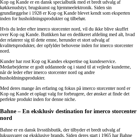
Kop og Kande er en dansk specialbutik med et bredt udvalg af
køkkenudstyr, brugskunst og hjemmeelektronik. Siden sin
grundlæggelse i 1928 er Kop og Kande blevet kendt som eksperten
inden for husholdningsprodukter og tilbehør.
Hvis du leder efter imerco storcenter nord, vil du ikke blive skuffet
over Kop og Kande. Butikken har en dedikeret afdeling med alt, hvad
der relaterer sig til dette emne, herunder et stort udvalg af
kvalitetsprodukter, der opfylder behovene inden for imerco storcenter
nord.
Kunder har rost Kop og Kandes ekspertise og kundeservice.
Medarbejderne er godt uddannede og i stand til at vejlede kunderne,
når de leder efter imerco storcenter nord og andre
husholdningsprodukter.
Med deres mange års erfaring og fokus på imerco storcenter nord er
Kop og Kande et oplagt valg for forbrugere, der ønsker at finde det
perfekte produkt inden for denne niche.
Bahne – En eksklusiv destination for imerco storcenter
nord
Bahne er en dansk livsstilsbutik, der tilbyder et bredt udvalg af
luksusvarer og eksklusive brands. Siden deres start i 1965 har Bahne