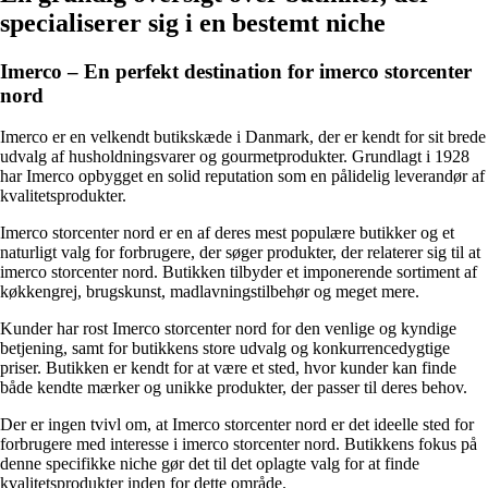
specialiserer sig i en bestemt niche
Imerco – En perfekt destination for imerco storcenter
nord
Imerco er en velkendt butikskæde i Danmark, der er kendt for sit brede
udvalg af husholdningsvarer og gourmetprodukter. Grundlagt i 1928
har Imerco opbygget en solid reputation som en pålidelig leverandør af
kvalitetsprodukter.
Imerco storcenter nord er en af ​​deres mest populære butikker og et
naturligt valg for forbrugere, der søger produkter, der relaterer sig til at
imerco storcenter nord. Butikken tilbyder et imponerende sortiment af
køkkengrej, brugskunst, madlavningstilbehør og meget mere.
Kunder har rost Imerco storcenter nord for den venlige og kyndige
betjening, samt for butikkens store udvalg og konkurrencedygtige
priser. Butikken er kendt for at være et sted, hvor kunder kan finde
både kendte mærker og unikke produkter, der passer til deres behov.
Der er ingen tvivl om, at Imerco storcenter nord er det ideelle sted for
forbrugere med interesse i imerco storcenter nord. Butikkens fokus på
denne specifikke niche gør det til det oplagte valg for at finde
kvalitetsprodukter inden for dette område.