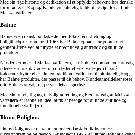
Med sin rige historie og dedikation til at opfylde behovene hos danske
forbrugere, er Kop og Kande en pålidelig butik at besøge for at finde
Melissa vaffeljern.
Bahne
Bahne er en dansk butikskæde med fokus på indretning og
boligtilbehør. Grundlagt i 1965 har Bahne opnået stor popularitet
gennem årene ved at tilbyde et bredt udvalg af trendy og stilfulde
produkter.
Når det kommer til Melissa vaffeljern, har Bahne et omfattende udvalg
i deres sortiment. Uanset om du leder efter et vaffeljern til små
køkkener, hytter eller blot en traditionel vaffeljern til almindelig brug,
har Bahne produkter, der passer til dit behov. Kundeanmeldelser roser
ofte Bahnes udvalg og personalets ekspertise.
Med sin trendy tilgang til boligindretning og bredt udvalg af Melissa
vaffeljern er Bahne en ideel butik at besøge for at finde stilfulde og
funktionelle vaffeljern.
Illums Bolighus
Illums Bolighus er en velrenommeret dansk butik inden for
luksusindretning og design. Grundlagt i 1925, er Illums Bolighus kendt