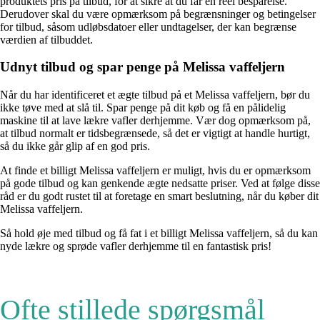
produktets pris på tilbud, for at sikre at du får en reel besparelse.
Derudover skal du være opmærksom på begrænsninger og betingelser
for tilbud, såsom udløbsdatoer eller undtagelser, der kan begrænse
værdien af tilbuddet.
Udnyt tilbud og spar penge på Melissa vaffeljern
Når du har identificeret et ægte tilbud på et Melissa vaffeljern, bør du
ikke tøve med at slå til. Spar penge på dit køb og få en pålidelig
maskine til at lave lækre vafler derhjemme. Vær dog opmærksom på,
at tilbud normalt er tidsbegrænsede, så det er vigtigt at handle hurtigt,
så du ikke går glip af en god pris.
At finde et billigt Melissa vaffeljern er muligt, hvis du er opmærksom
på gode tilbud og kan genkende ægte nedsatte priser. Ved at følge disse
råd er du godt rustet til at foretage en smart beslutning, når du køber dit
Melissa vaffeljern.
Så hold øje med tilbud og få fat i et billigt Melissa vaffeljern, så du kan
nyde lækre og sprøde vafler derhjemme til en fantastisk pris!
Ofte stillede spørgsmål