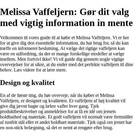
Melissa Vaffeljern: Gør dit valg
med vigtig information in mente
Velkommen til vores guide til at købe et Melissa Vaffeljern. Vi er her
for at give dig den essentielle information, du har brug for, så du kan
træffe en informeret beslutning. At vælge det rigtige vaffeljern kan
være en udfordring, da der er mange forskellige modeller at vælge
imellem. Men fortvivl ikke! Vi vil guide dig gennem nogle vigtige
overvejelser for at sikre, at du ender med det perfekte vaffeljern til dine
behov. Læs videre for at lære mere.
Design og kvalitet
En af de første ting, du bør overveje, når du køber et Melissa
Vaffeljern, er designet og kvaliteten. Et vaffeljern af høj kvalitet vil
give dig jævnt bagte og lækre vafler hver gang. Tjek
produktbeskrivelser og anmeldelser for at få en idé om jernets
holdbarhed og materiale. Et godt vaffeljern vil normalt være fremstillet
af rustfrit stål eller et andet holdbart materiale. Tjek også om jernet har
en non-stick belægning, så det er nemt at rengøre efter brug.