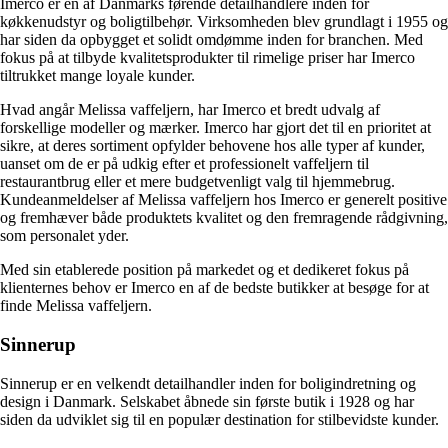
Imerco er en af Danmarks førende detailhandlere inden for
køkkenudstyr og boligtilbehør. Virksomheden blev grundlagt i 1955 og
har siden da opbygget et solidt omdømme inden for branchen. Med
fokus på at tilbyde kvalitetsprodukter til rimelige priser har Imerco
tiltrukket mange loyale kunder.
Hvad angår Melissa vaffeljern, har Imerco et bredt udvalg af
forskellige modeller og mærker. Imerco har gjort det til en prioritet at
sikre, at deres sortiment opfylder behovene hos alle typer af kunder,
uanset om de er på udkig efter et professionelt vaffeljern til
restaurantbrug eller et mere budgetvenligt valg til hjemmebrug.
Kundeanmeldelser af Melissa vaffeljern hos Imerco er generelt positive
og fremhæver både produktets kvalitet og den fremragende rådgivning,
som personalet yder.
Med sin etablerede position på markedet og et dedikeret fokus på
klienternes behov er Imerco en af de bedste butikker at besøge for at
finde Melissa vaffeljern.
Sinnerup
Sinnerup er en velkendt detailhandler inden for boligindretning og
design i Danmark. Selskabet åbnede sin første butik i 1928 og har
siden da udviklet sig til en populær destination for stilbevidste kunder.