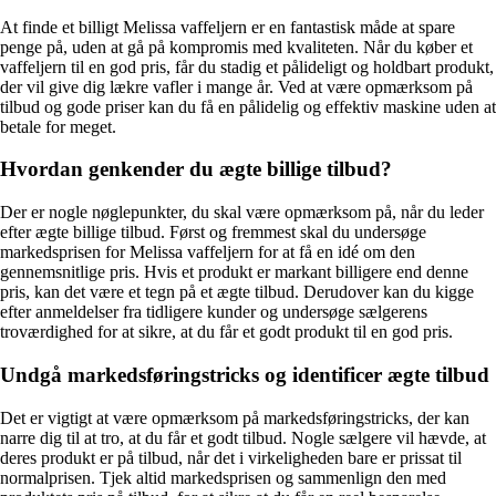
At finde et billigt Melissa vaffeljern er en fantastisk måde at spare
penge på, uden at gå på kompromis med kvaliteten. Når du køber et
vaffeljern til en god pris, får du stadig et pålideligt og holdbart produkt,
der vil give dig lækre vafler i mange år. Ved at være opmærksom på
tilbud og gode priser kan du få en pålidelig og effektiv maskine uden at
betale for meget.
Hvordan genkender du ægte billige tilbud?
Der er nogle nøglepunkter, du skal være opmærksom på, når du leder
efter ægte billige tilbud. Først og fremmest skal du undersøge
markedsprisen for Melissa vaffeljern for at få en idé om den
gennemsnitlige pris. Hvis et produkt er markant billigere end denne
pris, kan det være et tegn på et ægte tilbud. Derudover kan du kigge
efter anmeldelser fra tidligere kunder og undersøge sælgerens
troværdighed for at sikre, at du får et godt produkt til en god pris.
Undgå markedsføringstricks og identificer ægte tilbud
Det er vigtigt at være opmærksom på markedsføringstricks, der kan
narre dig til at tro, at du får et godt tilbud. Nogle sælgere vil hævde, at
deres produkt er på tilbud, når det i virkeligheden bare er prissat til
normalprisen. Tjek altid markedsprisen og sammenlign den med