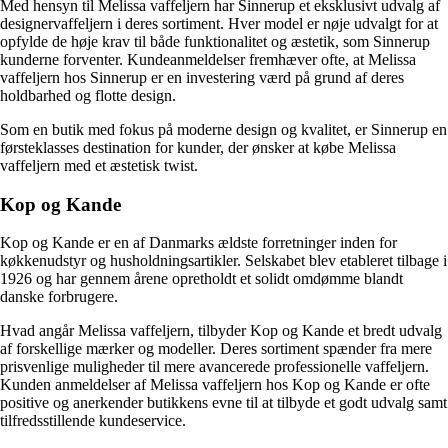
Med hensyn til Melissa vaffeljern har Sinnerup et eksklusivt udvalg af
designervaffeljern i deres sortiment. Hver model er nøje udvalgt for at
opfylde de høje krav til både funktionalitet og æstetik, som Sinnerup
kunderne forventer. Kundeanmeldelser fremhæver ofte, at Melissa
vaffeljern hos Sinnerup er en investering værd på grund af deres
holdbarhed og flotte design.
Som en butik med fokus på moderne design og kvalitet, er Sinnerup en
førsteklasses destination for kunder, der ønsker at købe Melissa
vaffeljern med et æstetisk twist.
Kop og Kande
Kop og Kande er en af Danmarks ældste forretninger inden for
køkkenudstyr og husholdningsartikler. Selskabet blev etableret tilbage i
1926 og har gennem årene opretholdt et solidt omdømme blandt
danske forbrugere.
Hvad angår Melissa vaffeljern, tilbyder Kop og Kande et bredt udvalg
af forskellige mærker og modeller. Deres sortiment spænder fra mere
prisvenlige muligheder til mere avancerede professionelle vaffeljern.
Kunden anmeldelser af Melissa vaffeljern hos Kop og Kande er ofte
positive og anerkender butikkens evne til at tilbyde et godt udvalg samt
tilfredsstillende kundeservice.