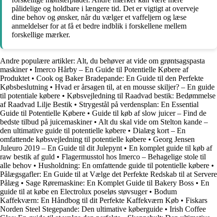
pålidelige og holdbare i længere tid. Det er vigtigt at overveje
dine behov og ønsker, når du vælger et vaffeljern og læse
anmeldelser for at få et bedre indblik i forskellene mellem
forskellige mærker.
Andre populære artikler:
Alt, du behøver at vide om grøntsagspasta
maskiner
•
Imerco Hårby – En Guide til Potentielle Købere af
Produktet
•
Cook og Baker Bradepande: En Guide til den Perfekte
Købsbeslutning
•
Hvad er årsagen til, at en mousse skiljer? – En guide
til potentiale købere
•
Købsvejledning til Raadvad bestik: Bedømmelse
af Raadvad Lilje Bestik
•
Strygestål på verdensplan: En Essential
Guide til Potentielle Købere
•
Guide til køb af slow juicer – Find de
bedste tilbud på juicemaskiner
•
Alt du skal vide om Stelton kande –
den ultimative guide til potentielle købere
•
Dialæg kort – En
omfattende købsvejledning til potentielle købere
•
Georg Jensen
Juleuro 2019 – En Guide til dit Julepynt
•
En komplet guide til køb af
raw bestik af guld
•
Flagermusstol hos Imerco – Behagelige stole til
alle behov
•
Husholdning: En omfattende guide til potentielle købere
•
Pålægsgafler: En Guide til at Vælge det Perfekte Redskab til at Servere
Pålæg
•
Sage Røremaskine: En Komplet Guide til Bakery Boss
•
En
guide til at købe en Electrolux poseløs støvsuger
•
Bodum
Kaffekværn: En Håndbog til dit Perfekte Kaffekværn Køb
•
Fiskars
Norden Steel Stegepande: Den ultimative køberguide
•
Irish Coffee