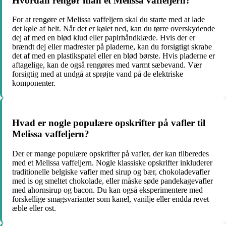
Hvordan rengør man et Melissa vaffeljern?
For at rengøre et Melissa vaffeljern skal du starte med at lade
det køle af helt. Når det er kølet ned, kan du tørre overskydende
dej af med en blød klud eller papirhåndklæde. Hvis der er
brændt dej eller madrester på pladerne, kan du forsigtigt skrabe
det af med en plastikspatel eller en blød børste. Hvis pladerne er
aftagelige, kan de også rengøres med varmt sæbevand. Vær
forsigtig med at undgå at sprøjte vand på de elektriske
komponenter.
Hvad er nogle populære opskrifter på vafler til
Melissa vaffeljern?
Der er mange populære opskrifter på vafler, der kan tilberedes
med et Melissa vaffeljern. Nogle klassiske opskrifter inkluderer
traditionelle belgiske vafler med sirup og bær, chokoladevafler
med is og smeltet chokolade, eller måske søde pandekagevafler
med ahornsirup og bacon. Du kan også eksperimentere med
forskellige smagsvarianter som kanel, vanilje eller endda revet
æble eller ost.