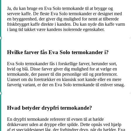
Ja, du kan bruge en Eva Solo termokande til at brygge og
servere kaffe. De fleste Eva Solo termokander er designet med
en bryggeenhed, der giver dig mulighed for nemt at tilberede
friskbrygget kaffe direkte i kanden. Du kan nyde din kaffe varm
i lang tid takket være kandens isolerende egenskaber.
Hvilke farver fås Eva Solo termokander i?
Eva Solo termokander fås i forskellige farver, herunder sort,
hvid og blå. Disse farver giver dig mulighed for at vælge en
termokande, der passer til din personlige stil og præferencer.
Uanset om du foretrækker en klassisk sort kande eller en mere
farverig variant, er der en Eva Solo termokande til enhver smag.
Hvad betyder drypfri termokande?
En drypfri termokande refererer til evnen til at hælde
drikkevarer uden at dryppe eller spilde. Dette opnås ved hjælp
af et specialdesignet låg, der forhindrer dryp, når du hælder. Eva