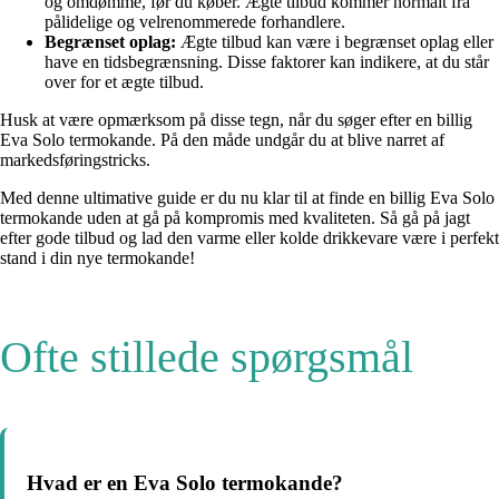
og omdømme, før du køber. Ægte tilbud kommer normalt fra
pålidelige og velrenommerede forhandlere.
Begrænset oplag:
Ægte tilbud kan være i begrænset oplag eller
have en tidsbegrænsning. Disse faktorer kan indikere, at du står
over for et ægte tilbud.
Husk at være opmærksom på disse tegn, når du søger efter en billig
Eva Solo termokande. På den måde undgår du at blive narret af
markedsføringstricks.
Med denne ultimative guide er du nu klar til at finde en billig Eva Solo
termokande uden at gå på kompromis med kvaliteten. Så gå på jagt
efter gode tilbud og lad den varme eller kolde drikkevare være i perfekt
stand i din nye termokande!
Ofte stillede spørgsmål
Hvad er en Eva Solo termokande?