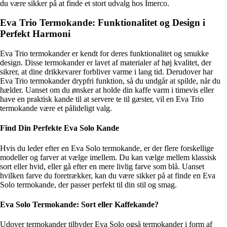
du være sikker på at finde et stort udvalg hos Imerco.
Eva Trio Termokande: Funktionalitet og Design i
Perfekt Harmoni
Eva Trio termokander er kendt for deres funktionalitet og smukke
design. Disse termokander er lavet af materialer af høj kvalitet, der
sikrer, at dine drikkevarer forbliver varme i lang tid. Derudover har
Eva Trio termokander drypfri funktion, så du undgår at spilde, når du
hælder. Uanset om du ønsker at holde din kaffe varm i timevis eller
have en praktisk kande til at servere te til gæster, vil en Eva Trio
termokande være et pålideligt valg.
Find Din Perfekte Eva Solo Kande
Hvis du leder efter en Eva Solo termokande, er der flere forskellige
modeller og farver at vælge imellem. Du kan vælge mellem klassisk
sort eller hvid, eller gå efter en mere livlig farve som blå. Uanset
hvilken farve du foretrækker, kan du være sikker på at finde en Eva
Solo termokande, der passer perfekt til din stil og smag.
Eva Solo Termokande: Sort eller Kaffekande?
Udover termokander tilbyder Eva Solo også termokander i form af