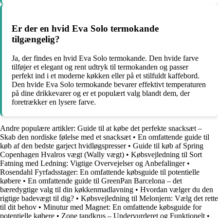
Er der en hvid Eva Solo termokande
tilgængelig?
Ja, der findes en hvid Eva Solo termokande. Den hvide farve
tilføjer et elegant og rent udtryk til termokanden og passer
perfekt ind i et moderne køkken eller på et stilfuldt kaffebord.
Den hvide Eva Solo termokande bevarer effektivt temperaturen
på dine drikkevarer og er et populært valg blandt dem, der
foretrækker en lysere farve.
Andre populære artikler:
Guide til at købe det perfekte snacksæt –
Skab den nordiske følelse med et snacksæt
•
En omfattende guide til
køb af den bedste garject hvidløgspresser
•
Guide til køb af Spring
Copenhagen Hvalros vægt (Wally vægt)
•
Købsvejledning til Sort
Fatning med Ledning: Vigtige Overvejelser og Anbefalinger
•
Rosendahl Fyrfadsstager: En omfattende købsguide til potentielle
købere
•
En omfattende guide til GreenPan Barcelona – det
bæredygtige valg til din køkkenmadlavning
•
Hvordan vælger du den
rigtige badevægt til dig?
•
Købsvejledning til Melonjern: Vælg det rette
til dit behov
•
Minutur med Magnet: En omfattende købsguide for
potentielle købere
•
Zone tandkrus – Undervurderet og Funktionelt
•