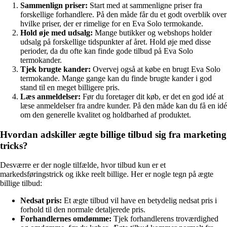
Sammenlign priser:
Start med at sammenligne priser fra
forskellige forhandlere. På den måde får du et godt overblik over
hvilke priser, der er rimelige for en Eva Solo termokande.
Hold øje med udsalg:
Mange butikker og webshops holder
udsalg på forskellige tidspunkter af året. Hold øje med disse
perioder, da du ofte kan finde gode tilbud på Eva Solo
termokander.
Tjek brugte kander:
Overvej også at købe en brugt Eva Solo
termokande. Mange gange kan du finde brugte kander i god
stand til en meget billigere pris.
Læs anmeldelser:
Før du foretager dit køb, er det en god idé at
læse anmeldelser fra andre kunder. På den måde kan du få en idé
om den generelle kvalitet og holdbarhed af produktet.
Hvordan adskiller ægte billige tilbud sig fra marketing
tricks?
Desværre er der nogle tilfælde, hvor tilbud kun er et
markedsføringstrick og ikke reelt billige. Her er nogle tegn på ægte
billige tilbud:
Nedsat pris:
Et ægte tilbud vil have en betydelig nedsat pris i
forhold til den normale detaljerede pris.
Forhandlernes omdømme:
Tjek forhandlerens troværdighed