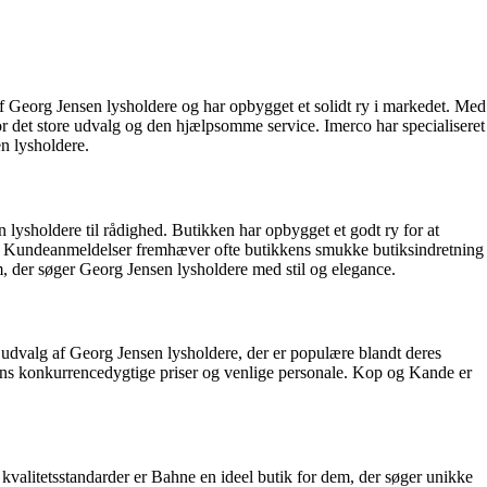
 Georg Jensen lysholdere og har opbygget et solidt ry i markedet. Med
or det store udvalg og den hjælpsomme service. Imerco har specialiseret
en lysholdere.
 lysholdere til rådighed. Butikken har opbygget et godt ry for at
re. Kundeanmeldelser fremhæver ofte butikkens smukke butiksindretning
m, der søger Georg Jensen lysholdere med stil og elegance.
t udvalg af Georg Jensen lysholdere, der er populære blandt deres
s konkurrencedygtige priser og venlige personale. Kop og Kande er
kvalitetsstandarder er Bahne en ideel butik for dem, der søger unikke