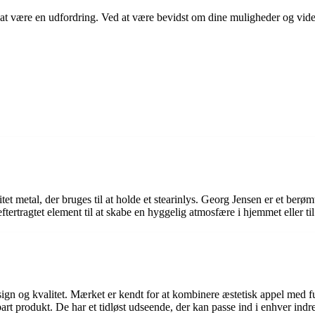
e at være en udfordring. Ved at være bevidst om dine muligheder og vide
itet metal, der bruges til at holde et stearinlys. Georg Jensen er et ber
eftertragtet element til at skabe en hyggelig atmosfære i hjemmet eller til 
ign og kvalitet. Mærket er kendt for at kombinere æstetisk appel med f
t produkt. De har et tidløst udseende, der kan passe ind i enhver indretn