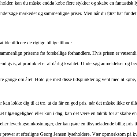
holder, kan du måske endda købe flere stykker og skabe en fantastisk ly
l undersøge markedet og sammenligne priser. Men når du først har fundet d
 identificere de rigtige billige tilbud:
menlign priserne fra forskellige forhandlere. Hvis prisen er væsentligt
ndigvis, at produktet er af dårlig kvalitet. Undersøg anmeldelser og bed
re gange om året. Hold øje med disse tidspunkter og vent med at købe, i
n lokke dig til at tro, at du får en god pris, når det måske ikke er til
tilgængelighed eller kun i dag, kan det være en taktik for at skabe en f
er leveringsomkostninger, der kan gøre en tilsyneladende billig pris ti
r prøver at efterligne Georg Jensen lyseholdere. Vær opmærksom på kvali