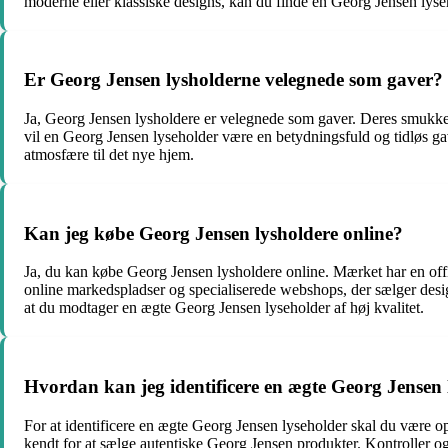
moderne eller klassiske designs, kan du finde en Georg Jensen lyseh
Er Georg Jensen lysholderne velegnede som gaver?
Ja, Georg Jensen lysholdere er velegnede som gaver. Deres smukke de
vil en Georg Jensen lyseholder være en betydningsfuld og tidløs ga
atmosfære til det nye hjem.
Kan jeg købe Georg Jensen lysholdere online?
Ja, du kan købe Georg Jensen lysholdere online. Mærket har en offi
online markedspladser og specialiserede webshops, der sælger designe
at du modtager en ægte Georg Jensen lyseholder af høj kvalitet.
Hvordan kan jeg identificere en ægte Georg Jensen 
For at identificere en ægte Georg Jensen lyseholder skal du være o
kendt for at sælge autentiske Georg Jensen produkter. Kontroller o