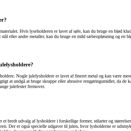
er?
terialet. Hvis lyseholderen er lavet af sølv, kan du bruge en blød klud
t stål eller andre metaller, kan du bruge en mild sæbeopløsning og en blød
ulelysholdere?
ysholdere. Nogle julelysholdere er lavet af fineret metal og kan være me
igtigt at undgå at bruge skrappe eller abrasive rengøringsmidler, da de k
mange julefester fremover.
 et bredt udvalg af lysholdere i forskellige former, stilarter og størrel
ren. Der er også specielle udgaver til julen, hvor lysholderne er udsm