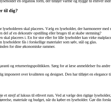
lyseholder en organisk form, der tilføjer varme og hygge til enhver indr
 til dig?
r lyseholderen skal placeres. Vælg en lyseholder, der harmonerer med r
del af en dekorativ opstilling eller bruges til at skabe stemning?
n skal placeres i. En for stor eller for lille lyseholder kan virke malplace
lyseholdere fås i forskellige materialer som sølv, stål og glas.
 inden for dine økonomiske rammer.
aranti og returneringspolitikken. Sørg for at læse anmeldelser fra andre 
ig imponeret over kvaliteten og designet. Den har tilføjet en elegance ti
je et strejf af luksus til ethvert rum. Ved at vælge den rigtige lyseholde
 størrelse, materiale og budget, når du køber en lyseholder. Gør din fo