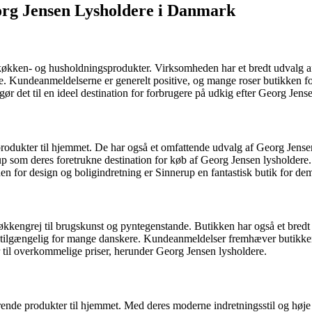
org Jensen Lysholdere i Danmark
køkken- og husholdningsprodukter. Virksomheden har et bredt udvalg af
rne. Kundeanmeldelserne er generelt positive, og mange roser butikken f
ør det til en ideel destination for forbrugere på udkig efter Georg Jens
produkter til hjemmet. De har også et omfattende udvalg af Georg Jensen
rup som deres foretrukne destination for køb af Georg Jensen lysholde
en for design og boligindretning er Sinnerup en fantastisk butik for de
 køkkengrej til brugskunst og pyntegenstande. Butikken har også et bred
tilgængelig for mange danskere. Kundeanmeldelser fremhæver butikken
er til overkommelige priser, herunder Georg Jensen lysholdere.
rende produkter til hjemmet. Med deres moderne indretningsstil og høje 