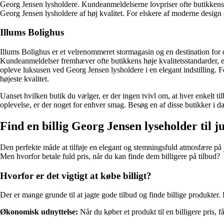
Georg Jensen lysholdere. Kundeanmeldelserne lovpriser ofte butikkens st
Georg Jensen lysholdere af høj kvalitet. For elskere af moderne design 
Illums Bolighus
Illums Bolighus er et velrenommeret stormagasin og en destination for 
Kundeanmeldelser fremhæver ofte butikkens høje kvalitetsstandarder, ek
opleve luksusen ved Georg Jensen lysholdere i en elegant indstilling. 
højeste kvalitet.
Uanset hvilken butik du vælger, er der ingen tvivl om, at hver enkelt t
oplevelse, er der noget for enhver smag. Besøg en af disse butikker i 
Find en billig Georg Jensen lyseholder til j
Den perfekte måde at tilføje en elegant og stemningsfuld atmosfære på
Men hvorfor betale fuld pris, når du kan finde dem billigere på tilbud?
Hvorfor er det vigtigt at købe billigt?
Der er mange grunde til at jagte gode tilbud og finde billige produkter. 
Økonomisk udnyttelse:
Når du køber et produkt til en billigere pris, f