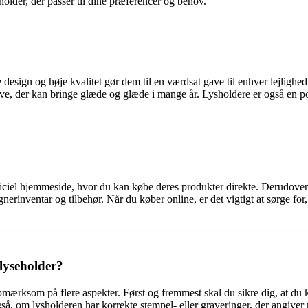
older, der passer til dine præferencer og behov.
sign og høje kvalitet gør dem til en værdsat gave til enhver lejlighed. 
ve, der kan bringe glæde og glæde i mange år. Lysholdere er også en po
ciel hjemmeside, hvor du kan købe deres produkter direkte. Derudover k
rinventar og tilbehør. Når du køber online, er det vigtigt at sørge for, 
lyseholder?
pmærksom på flere aspekter. Først og fremmest skal du sikre dig, at du 
gså, om lysholderen har korrekte stempel- eller graveringer, der angiv