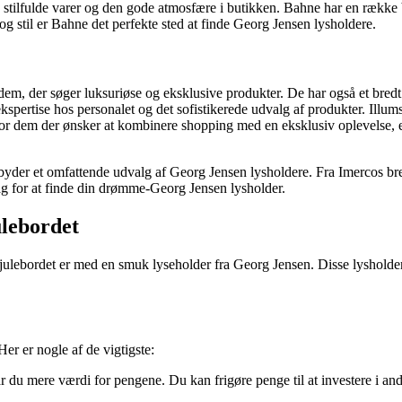
ilfulde varer og den gode atmosfære i butikken. Bahne har en række butik
og stil er Bahne det perfekte sted at finde Georg Jensen lysholdere.
dem, der søger luksuriøse og eksklusive produkter. De har også et bredt
spertise hos personalet og det sofistikerede udvalg af produkter. Illu
For dem der ønsker at kombinere shopping med en eksklusiv oplevelse, e
ilbyder et omfattende udvalg af Georg Jensen lysholdere. Fra Imercos br
dag for at finde din drømme-Georg Jensen lysholder.
ulebordet
 julebordet er med en smuk lyseholder fra Georg Jensen. Disse lysholde
Her er nogle af de vigtigste:
år du mere værdi for pengene. Du kan frigøre penge til at investere i andr