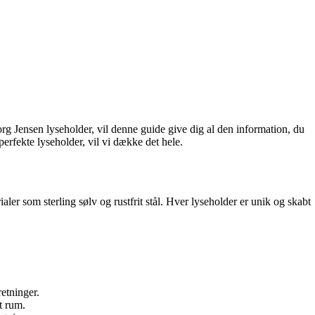
org Jensen lyseholder, vil denne guide give dig al den information, du
n perfekte lyseholder, vil vi dække det hele.
ler som sterling sølv og rustfrit stål. Hver lyseholder er unik og skabt
etninger.
t rum.