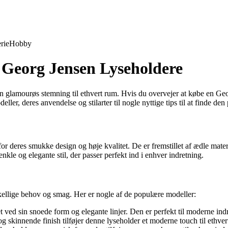
rie
Hobby
 Georg Jensen Lyseholdere
 en glamourøs stemning til ethvert rum. Hvis du overvejer at købe en Ge
deller, deres anvendelse og stilarter til nogle nyttige tips til at finde de
 deres smukke design og høje kvalitet. De er fremstillet af ædle materia
kle og elegante stil, der passer perfekt ind i enhver indretning.
rskellige behov og smag. Her er nogle af de populære modeller:
ved sin snoede form og elegante linjer. Den er perfekt til moderne indr
skinnende finish tilføjer denne lyseholder et moderne touch til ethver