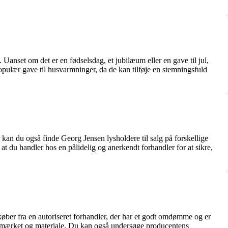
Uanset om det er en fødselsdag, et jubilæum eller en gave til jul,
pulær gave til husvarmninger, da de kan tilføje en stemningsfuld
an du også finde Georg Jensen lysholdere til salg på forskellige
at du handler hos en pålidelig og anerkendt forhandler for at sikre,
køber fra en autoriseret forhandler, der har et godt omdømme og er
er mærket og materiale. Du kan også undersøge producentens