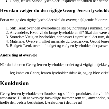
Georg Jensen Season lyseholder: Inspireret af naturen har denne 
Hvordan vælger du den rigtige Georg Jensen lyseholder
For at vælge den rigtige lyseholder skal du overveje følgende faktorer:
Stil: Tænk over den overordnede stil og indretning i rummet, hvo
Anvendelse: Hvad vil du bruge lyseholderen til? Skal den være en 
Størrelse: Vælg en lyseholder, der passer i størrelse til det rum, de
Materiale: Overvej hvilket materiale du foretrækker. Georg Jensen 
Budget: Tænk over dit budget og vælg en lyseholder, der passer
Andre ting at overveje
Når du køber en Georg Jensen lyseholder, er det også vigtigt at tjekke g
Jeg købte en Georg Jensen lyseholder sidste år, og jeg blev virkel
Konklusion
Georg Jensen lyseholdere er ikoniske og stilfulde produkter, der vil tilfø
atmosfære. Husk at overveje forskellige faktorer som stil, anvendelse,
træffe den bedste beslutning. Lysekronen i det nye år!