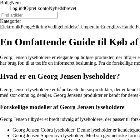
BoligNem
Log ind
Opret konto
Nyhedsbrevet
Kategorier
Elektronik
Penge
Sikring
Vedligeholdelse
Temperatur
Energi
Lys
Handel
Fe
En Omfattende Guide til Køb af
Georg Jensen lyseholdere er elegante og tidløse produkter, der tilføjer
har brug for, til at træffe en informeret beslutning. Fra de forskellige mo
Hvad er en Georg Jensen lyseholder?
Georg Jensen lyseholdere er håndlavede luksusprodukter, der er kendt for
med stor omhu og detaljer. Georg Jensens produkter er kendt for deres en
Forskellige modeller af Georg Jensen lyseholdere
Georg Jensen tilbyder et bredt udvalg af lyseholdere, der passer til fo
Georg Jensen Cobra lyseholder: Denne lyseholder er kendetegnet 
Georg Jensen Supernova lyseholder: Med sin geometriske form og 