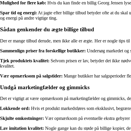
Mulighed for flere køb:
Hvis du kan finde en billig Georg Jensen lyse
Spar tid og energi:
At jagte efter billige tilbud betyder ofte at du ska
og energi på andre vigtige ting.
Sådan genkender du ægte billige tilbud
Der er mange tilbud derude, men ikke alle er ægte. Her er nogle tips til at
Sammenlign priser fra forskellige butikker:
Undersøg markedet og sam
Tjek produktets kvalitet:
Selvom prisen er lav, betyder det ikke nødve
kvalitet.
Vær opmærksom på salgstider:
Mange butikker har salgsperioder fle
Undgå marketingfælder og gimmicks
Det er vigtigt at være opmærksom på marketingfælder og gimmicks, der ka
Lokkende ord:
Hvis et produkt markedsføres som eksklusivt, begrænset 
Skjulte omkostninger:
Vær opmærksom på eventuelle ekstra gebyrer ell
Lav imitation kvalitet:
Nogle gange kan du støde på billige kopier, de