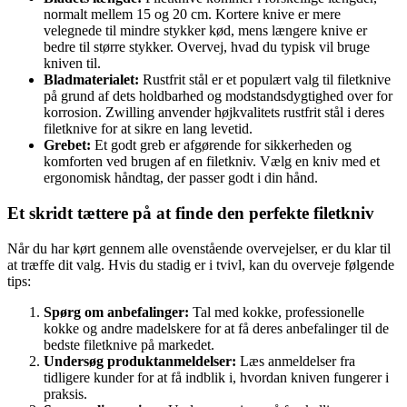
normalt mellem 15 og 20 cm. Kortere knive er mere
velegnede til mindre stykker kød, mens længere knive er
bedre til større stykker. Overvej, hvad du typisk vil bruge
kniven til.
Bladmaterialet:
Rustfrit stål er et populært valg til filetknive
på grund af dets holdbarhed og modstandsdygtighed over for
korrosion. Zwilling anvender højkvalitets rustfrit stål i deres
filetknive for at sikre en lang levetid.
Grebet:
Et godt greb er afgørende for sikkerheden og
komforten ved brugen af en filetkniv. Vælg en kniv med et
ergonomisk håndtag, der passer godt i din hånd.
Et skridt tættere på at finde den perfekte filetkniv
Når du har kørt gennem alle ovenstående overvejelser, er du klar til
at træffe dit valg. Hvis du stadig er i tvivl, kan du overveje følgende
tips:
Spørg om anbefalinger:
Tal med kokke, professionelle
kokke og andre madelskere for at få deres anbefalinger til de
bedste filetknive på markedet.
Undersøg produktanmeldelser:
Læs anmeldelser fra
tidligere kunder for at få indblik i, hvordan kniven fungerer i
praksis.