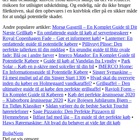
risikoen for utilsigtet udskridning. Og endelig, når du ikke bruger
filetkniven, skal den opbevares i en knivblok eller på en sikker måde
for at undgå potentielle skader.
Andre populære artikler:
Morsø Gasgrill – En Komplet Guide til Dit
Næste Grillkøb
•
En omfattende guide til køb af serveringsskeer
•
Royal Copenhagen Fade – Gør et informeret køb!
•
Lanterner: En
omfattende guide til potentielle købere
•
Pillivuyt Plisse: Den
perfekte tallerken til din middag
•
En grundig guide til Bitz ovale
fade: Blå og i andre farver
•
Imerco Matador: En Komplet Guide til
Potentielle Købere
•
Guide til køb af Vandglas fra Lyngby
•
Park
Solar – Køb en p-skive med solceller til din bil
•
IMERCO Home:
En Informationsguide til Potentielle Købere
•
Singer Symaskine –
Få mest muligt ud af din Singer Start 1306
•
Hvad skal du overveje
inden du køber en Holmegaard vandkaraffel?
•
Grillgaffel – Den
ultimative guide til at købe den perfekte grillgaffel
•
Ravioli Form –
En Komplet Guide til Køberen
•
Køb det perfekte årsnissepar 2020
– Klaborborg årsnissepar 2020
•
Kay Bojesen Jubilæums Bjørn –
En Tidløs Klassiker
•
Sådan vælger du de bedste Sackit Touchit
høretelefoner
•
Sage Pizzaiolo: Den Perfekte Pizzaovn til
Hjemmebrug
•
Ildfast fad med låg – En guide til det perfekte køb
•
Haws Røremaskine: Alt hvad du behøver at vide før dit køb
BoligNem
Del og vis omsorg