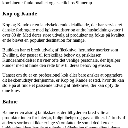
kombinerer funktionalitet og æstetik hos Sinnerup.
Kop og Kande
Kop og Kande er en landsdækkende detailkæde, der har serviceret
danske forbrugere med køkkenudstyr og andre husholdningsvarer i
over 80 år. Med deres store udvalg af produkter og fokus på kvalitet
er de blevet en populær destination for mange.
Butikken har et bredt udvalg af filetknive, herunder mærker som
Zwilling, der passer til forskellige behov og prisklasser.
Kundeanmeldelser nævner ofte det venlige personale, der hjælper
kunder med at finde den rette kniv til deres behov og ønsker.
Uanset om du er en professionel kok eller bare ønsker at opgradere
dit køkkenudstyr derhjemme, er Kop og Kande et sted, hvor du kan
stole på at finde et passende udvalg af filetknive, der kan opfylde
dine krav.
Bahne
Bahne er en alsidig butikskæde, der tilbyder en bred vifte af
produkter inden for interiør, boligtilbehør og gaveartikler. På trods af
at deres sortiment ikke er lige så omfattende som i dedikerede
køkkenbutikker, har de et udvalg af filetknive tilgængelige i deres