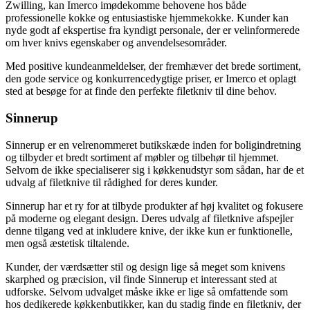
Zwilling, kan Imerco imødekomme behovene hos både
professionelle kokke og entusiastiske hjemmekokke. Kunder kan
nyde godt af ekspertise fra kyndigt personale, der er velinformerede
om hver knivs egenskaber og anvendelsesområder.
Med positive kundeanmeldelser, der fremhæver det brede sortiment,
den gode service og konkurrencedygtige priser, er Imerco et oplagt
sted at besøge for at finde den perfekte filetkniv til dine behov.
Sinnerup
Sinnerup er en velrenommeret butikskæde inden for boligindretning
og tilbyder et bredt sortiment af møbler og tilbehør til hjemmet.
Selvom de ikke specialiserer sig i køkkenudstyr som sådan, har de et
udvalg af filetknive til rådighed for deres kunder.
Sinnerup har et ry for at tilbyde produkter af høj kvalitet og fokusere
på moderne og elegant design. Deres udvalg af filetknive afspejler
denne tilgang ved at inkludere knive, der ikke kun er funktionelle,
men også æstetisk tiltalende.
Kunder, der værdsætter stil og design lige så meget som knivens
skarphed og præcision, vil finde Sinnerup et interessant sted at
udforske. Selvom udvalget måske ikke er lige så omfattende som
hos dedikerede køkkenbutikker, kan du stadig finde en filetkniv, der