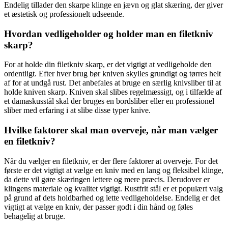
Endelig tillader den skarpe klinge en jævn og glat skæring, der giver
et æstetisk og professionelt udseende.
Hvordan vedligeholder og holder man en filetkniv
skarp?
For at holde din filetkniv skarp, er det vigtigt at vedligeholde den
ordentligt. Efter hver brug bør kniven skylles grundigt og tørres helt
af for at undgå rust. Det anbefales at bruge en særlig knivsliber til at
holde kniven skarp. Kniven skal slibes regelmæssigt, og i tilfælde af
et damaskusstål skal der bruges en bordsliber eller en professionel
sliber med erfaring i at slibe disse typer knive.
Hvilke faktorer skal man overveje, når man vælger
en filetkniv?
Når du vælger en filetkniv, er der flere faktorer at overveje. For det
første er det vigtigt at vælge en kniv med en lang og fleksibel klinge,
da dette vil gøre skæringen lettere og mere præcis. Derudover er
klingens materiale og kvalitet vigtigt. Rustfrit stål er et populært valg
på grund af dets holdbarhed og lette vedligeholdelse. Endelig er det
vigtigt at vælge en kniv, der passer godt i din hånd og føles
behagelig at bruge.