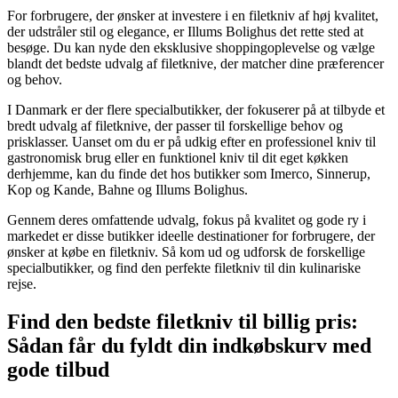
For forbrugere, der ønsker at investere i en filetkniv af høj kvalitet,
der udstråler stil og elegance, er Illums Bolighus det rette sted at
besøge. Du kan nyde den eksklusive shoppingoplevelse og vælge
blandt det bedste udvalg af filetknive, der matcher dine præferencer
og behov.
I Danmark er der flere specialbutikker, der fokuserer på at tilbyde et
bredt udvalg af filetknive, der passer til forskellige behov og
prisklasser. Uanset om du er på udkig efter en professionel kniv til
gastronomisk brug eller en funktionel kniv til dit eget køkken
derhjemme, kan du finde det hos butikker som Imerco, Sinnerup,
Kop og Kande, Bahne og Illums Bolighus.
Gennem deres omfattende udvalg, fokus på kvalitet og gode ry i
markedet er disse butikker ideelle destinationer for forbrugere, der
ønsker at købe en filetkniv. Så kom ud og udforsk de forskellige
specialbutikker, og find den perfekte filetkniv til din kulinariske
rejse.
Find den bedste filetkniv til billig pris:
Sådan får du fyldt din indkøbskurv med
gode tilbud