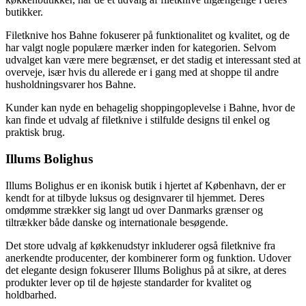
butikker.
Filetknive hos Bahne fokuserer på funktionalitet og kvalitet, og de
har valgt nogle populære mærker inden for kategorien. Selvom
udvalget kan være mere begrænset, er det stadig et interessant sted at
overveje, især hvis du allerede er i gang med at shoppe til andre
husholdningsvarer hos Bahne.
Kunder kan nyde en behagelig shoppingoplevelse i Bahne, hvor de
kan finde et udvalg af filetknive i stilfulde designs til enkel og
praktisk brug.
Illums Bolighus
Illums Bolighus er en ikonisk butik i hjertet af København, der er
kendt for at tilbyde luksus og designvarer til hjemmet. Deres
omdømme strækker sig langt ud over Danmarks grænser og
tiltrækker både danske og internationale besøgende.
Det store udvalg af køkkenudstyr inkluderer også filetknive fra
anerkendte producenter, der kombinerer form og funktion. Udover
det elegante design fokuserer Illums Bolighus på at sikre, at deres
produkter lever op til de højeste standarder for kvalitet og
holdbarhed.