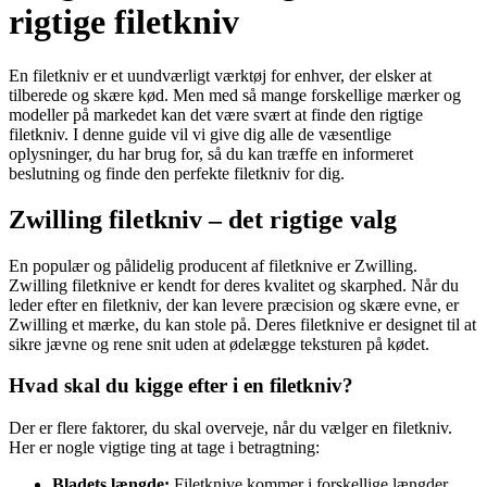
rigtige filetkniv
En filetkniv er et uundværligt værktøj for enhver, der elsker at
tilberede og skære kød. Men med så mange forskellige mærker og
modeller på markedet kan det være svært at finde den rigtige
filetkniv. I denne guide vil vi give dig alle de væsentlige
oplysninger, du har brug for, så du kan træffe en informeret
beslutning og finde den perfekte filetkniv for dig.
Zwilling filetkniv – det rigtige valg
En populær og pålidelig producent af filetknive er Zwilling.
Zwilling filetknive er kendt for deres kvalitet og skarphed. Når du
leder efter en filetkniv, der kan levere præcision og skære evne, er
Zwilling et mærke, du kan stole på. Deres filetknive er designet til at
sikre jævne og rene snit uden at ødelægge teksturen på kødet.
Hvad skal du kigge efter i en filetkniv?
Der er flere faktorer, du skal overveje, når du vælger en filetkniv.
Her er nogle vigtige ting at tage i betragtning:
Bladets længde:
Filetknive kommer i forskellige længder,