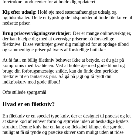
foretrukne producenter for at holde dig opdateret.
Kig efter udsalg:
Hold øje med sæsonafhængige udsalg og
højtidsrabatter. Dette er typisk gode tidspunkter at finde filetknive til
nedsatte priser.
Brug prisovervågningsværktøjer:
Der er mange onlineværktøjer,
der kan hjælpe dig med at overvåge priserne på forskellige
filetknive. Disse værktøjer giver dig mulighed for at opdage tilbud
og sammenligne priser på tværs af forskellige butikker.
At få fat i en billig filetkniv behøver ikke at betyde, at du går på
kompromis med kvaliteten. Ved at holde øje med gode tilbud og
bruge din forbrugsmæssige snilde, kan du finde den perfekte
filetkniv til en fantastisk pris. Så gå på jagt og få fyldt din
indkøbskurv med gode tilbud!
Ofte stillede spørgsmål
Hvad er en filetkniv?
En filetkniv er en speciel type kniv, der er designet til præcist og let
at skære kød af enhver form og størrelse uden at beskadige kødets
struktur. Denne kniv har en lang og fleksibel klinge, der gør det
muligt at få så tynde og præcise skiver som muligt uden at ridse