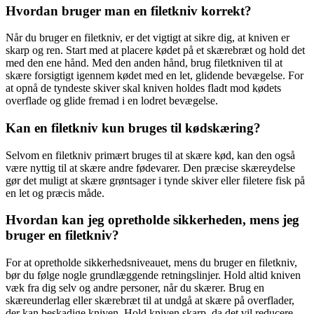
Hvordan bruger man en filetkniv korrekt?
Når du bruger en filetkniv, er det vigtigt at sikre dig, at kniven er
skarp og ren. Start med at placere kødet på et skærebræt og hold det
med den ene hånd. Med den anden hånd, brug filetkniven til at
skære forsigtigt igennem kødet med en let, glidende bevægelse. For
at opnå de tyndeste skiver skal kniven holdes fladt mod kødets
overflade og glide fremad i en lodret bevægelse.
Kan en filetkniv kun bruges til kødskæring?
Selvom en filetkniv primært bruges til at skære kød, kan den også
være nyttig til at skære andre fødevarer. Den præcise skæreydelse
gør det muligt at skære grøntsager i tynde skiver eller filetere fisk på
en let og præcis måde.
Hvordan kan jeg opretholde sikkerheden, mens jeg
bruger en filetkniv?
For at opretholde sikkerhedsniveauet, mens du bruger en filetkniv,
bør du følge nogle grundlæggende retningslinjer. Hold altid kniven
væk fra dig selv og andre personer, når du skærer. Brug en
skæreunderlag eller skærebræt til at undgå at skære på overflader,
der kan beskadige kniven. Hold kniven skarp, da det vil reducere