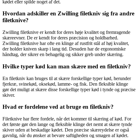
kødet eller spilde noget af det.
Hvordan adskiller en Zwilling filetkniv sig fra andre
filetknive?
Zwilling filetknive er kendt for deres høje kvalitet og fremragende
skæreevner. De er kendt for deres præcision og holdbarhed.
Zwilling filetknive har ofte en klinge af rustfrit stål af høj kvalitet,
der holder kniven skarp i lang tid. Desuden har de ergonomiske
håndtag, der sikrer en behagelig og sikker greb under skæring.
Hvilke typer kød kan man skære med en filetkniv?
En filetkniv kan bruges til at skære forskellige typer kød, herunder
fjerkræ, svinekød, oksekød, lamme- og fisk. Den fleksible klinge
gør det muligt at skære disse forskellige typer kød i tynde og præcise
skiver.
Hvad er fordelene ved at bruge en filetkniv?
Filetknive har flere fordele, når det kommer til skæring af kød. For
det første gør den lange og fleksible klinge det nemt at skære tynde
skiver uden at beskadige kødet. Den præcise skæreydelse er også
gavnlig, når du ønsker at bevare saftigheden og smagen af ​​kødet.