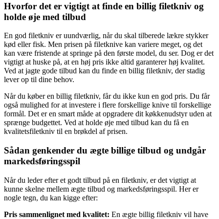
Hvorfor det er vigtigt at finde en billig filetkniv og
holde øje med tilbud
En god filetkniv er uundværlig, når du skal tilberede lækre stykker
kød eller fisk. Men prisen på filetknive kan variere meget, og det
kan være fristende at springe på den første model, du ser. Dog er det
vigtigt at huske på, at en høj pris ikke altid garanterer høj kvalitet.
Ved at jagte gode tilbud kan du finde en billig filetkniv, der stadig
lever op til dine behov.
Når du køber en billig filetkniv, får du ikke kun en god pris. Du får
også mulighed for at investere i flere forskellige knive til forskellige
formål. Det er en smart måde at opgradere dit køkkenudstyr uden at
sprænge budgettet. Ved at holde øje med tilbud kan du få en
kvalitetsfiletkniv til en brøkdel af prisen.
Sådan genkender du ægte billige tilbud og undgår
markedsføringsspil
Når du leder efter et godt tilbud på en filetkniv, er det vigtigt at
kunne skelne mellem ægte tilbud og markedsføringsspil. Her er
nogle tegn, du kan kigge efter:
Pris sammenlignet med kvalitet:
En ægte billig filetkniv vil have