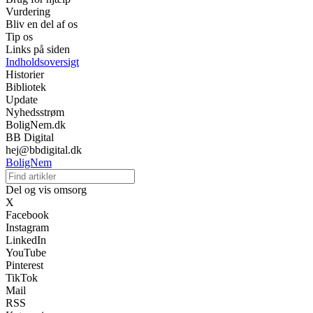
Vurdering
Bliv en del af os
Tip os
Links på siden
Indholdsoversigt
Historier
Bibliotek
Update
Nyhedsstrøm
BoligNem.dk
BB Digital
hej@bbdigital.dk
BoligNem
Del og vis omsorg
X
Facebook
Instagram
LinkedIn
YouTube
Pinterest
TikTok
Mail
RSS