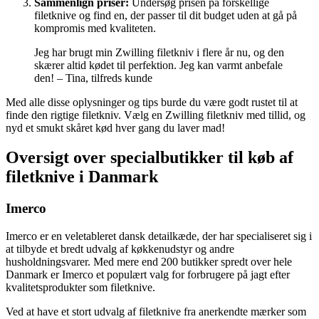
Sammenlign priser:
Undersøg prisen på forskellige
filetknive og find en, der passer til dit budget uden at gå på
kompromis med kvaliteten.
Jeg har brugt min Zwilling filetkniv i flere år nu, og den
skærer altid kødet til perfektion. Jeg kan varmt anbefale
den! – Tina, tilfreds kunde
Med alle disse oplysninger og tips burde du være godt rustet til at
finde den rigtige filetkniv. Vælg en Zwilling filetkniv med tillid, og
nyd et smukt skåret kød hver gang du laver mad!
Oversigt over specialbutikker til køb af
filetknive i Danmark
Imerco
Imerco er en veletableret dansk detailkæde, der har specialiseret sig i
at tilbyde et bredt udvalg af køkkenudstyr og andre
husholdningsvarer. Med mere end 200 butikker spredt over hele
Danmark er Imerco et populært valg for forbrugere på jagt efter
kvalitetsprodukter som filetknive.
Ved at have et stort udvalg af filetknive fra anerkendte mærker som