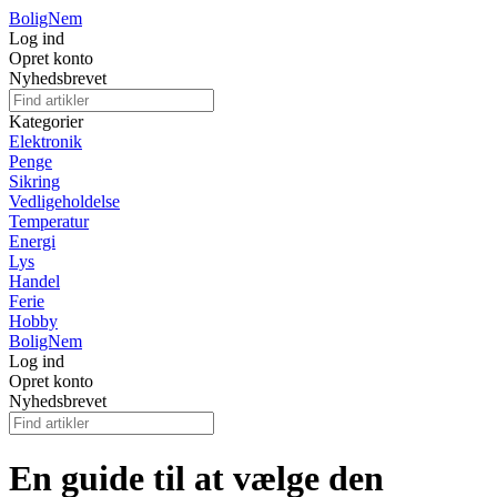
BoligNem
Log ind
Opret konto
Nyhedsbrevet
Kategorier
Elektronik
Penge
Sikring
Vedligeholdelse
Temperatur
Energi
Lys
Handel
Ferie
Hobby
BoligNem
Log ind
Opret konto
Nyhedsbrevet
En guide til at vælge den