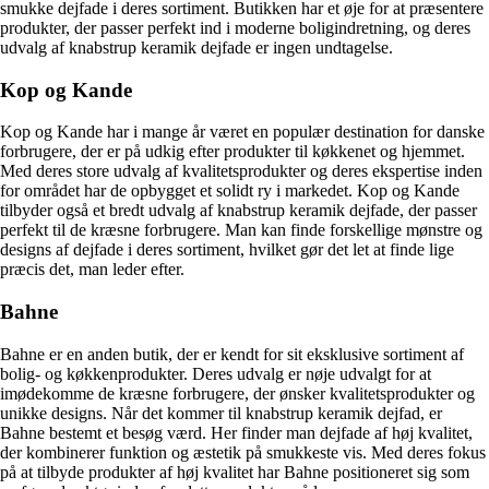
smukke dejfade i deres sortiment. Butikken har et øje for at præsentere
produkter, der passer perfekt ind i moderne boligindretning, og deres
udvalg af knabstrup keramik dejfade er ingen undtagelse.
Kop og Kande
Kop og Kande har i mange år været en populær destination for danske
forbrugere, der er på udkig efter produkter til køkkenet og hjemmet.
Med deres store udvalg af kvalitetsprodukter og deres ekspertise inden
for området har de opbygget et solidt ry i markedet. Kop og Kande
tilbyder også et bredt udvalg af knabstrup keramik dejfade, der passer
perfekt til de kræsne forbrugere. Man kan finde forskellige mønstre og
designs af dejfade i deres sortiment, hvilket gør det let at finde lige
præcis det, man leder efter.
Bahne
Bahne er en anden butik, der er kendt for sit eksklusive sortiment af
bolig- og køkkenprodukter. Deres udvalg er nøje udvalgt for at
imødekomme de kræsne forbrugere, der ønsker kvalitetsprodukter og
unikke designs. Når det kommer til knabstrup keramik dejfad, er
Bahne bestemt et besøg værd. Her finder man dejfade af høj kvalitet,
der kombinerer funktion og æstetik på smukkeste vis. Med deres fokus
på at tilbyde produkter af høj kvalitet har Bahne positioneret sig som