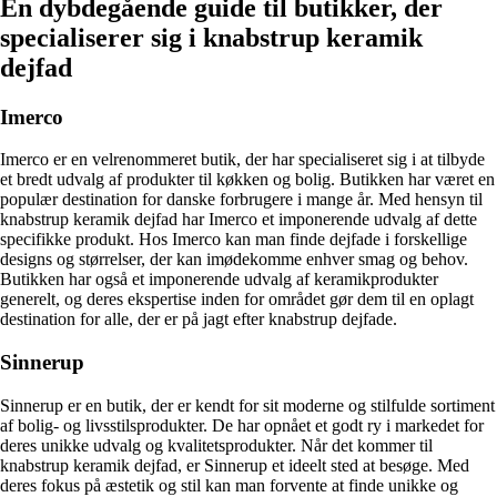
En dybdegående guide til butikker, der
specialiserer sig i knabstrup keramik
dejfad
Imerco
Imerco er en velrenommeret butik, der har specialiseret sig i at tilbyde
et bredt udvalg af produkter til køkken og bolig. Butikken har været en
populær destination for danske forbrugere i mange år. Med hensyn til
knabstrup keramik dejfad har Imerco et imponerende udvalg af dette
specifikke produkt. Hos Imerco kan man finde dejfade i forskellige
designs og størrelser, der kan imødekomme enhver smag og behov.
Butikken har også et imponerende udvalg af keramikprodukter
generelt, og deres ekspertise inden for området gør dem til en oplagt
destination for alle, der er på jagt efter knabstrup dejfade.
Sinnerup
Sinnerup er en butik, der er kendt for sit moderne og stilfulde sortiment
af bolig- og livsstilsprodukter. De har opnået et godt ry i markedet for
deres unikke udvalg og kvalitetsprodukter. Når det kommer til
knabstrup keramik dejfad, er Sinnerup et ideelt sted at besøge. Med
deres fokus på æstetik og stil kan man forvente at finde unikke og