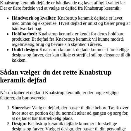
Knabstrup keramik dejfade er håndlavede og lavet af høj kvalitet ler.
Der er flere fordele ved at vælge et dejfad fra Knabstrup keramik:
Håndværk og kvalitet:
Knabstrup keramik dejfade er lavet
med omhu og ekspertise. Hvert dejfad er unikt og bærer præg af
håndværket bag.
Holdbarhed:
Knabstrup keramik er kendt for deres holdbare
produkter. Et dejfad fra Knabstrup keramik vil kunne modstå
regelmæssig brug og bevare sin skønhed i årevis.
Unikt design:
Knabstrup keramik dejfade kommer i forskellige
designs og farver, der kan tilføje et strejf af stil og elegance til dit
køkken.
Sådan vælger du det rette Knabstrup
keramik dejfad
Når du køber et dejfad i Knabstrup keramik, er der nogle vigtige
faktorer, du bør overveje:
Størrelse:
Vælg et dejfad, der passer til dine behov. Tænk over
hvor stor en portion dej du normalt ælter ad gangen og sørg for,
at dejfadet har tilstrækkelig plads.
Design:
Knabstrup keramik dejfade kommer i forskellige
designs og farver. Vælg et design, der passer til din personlige