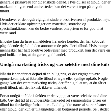
generelle prisniveau for dit ønskede dejfad. Hvis du ser et tilbud, der er
markant billigere end andre steder, kan det være et tegn på et godt
tilbud.
Derudover er det også vigtigt at studere beskrivelsen af produktet nøje.
Hvis der er klare oplysninger om materiale, størrelse og
specialfunktioner, kan du bedre vurdere, om prisen er for god til at
være sand.
Endelig kan du læse anmeldelser fra andre kunder, der har købt det
pågældende dejfad til den annoncerede pris eller i tilbud. Hvis mange
mennesker har haft positive oplevelser med produktet, kan det være en
god indikator for, at du gør en god handel.
Undgå marketing tricks og vær selektiv med dine køb
Når du leder efter et dejfad til en billig pris, er det vigtigt at være
opmærksom på, at ikke alle tilbud er ægte eller synlige opkøb. Nogle
gange kan det være marketing tricks, der får dig til at tro, at du får et
godt tilbud, når det faktisk ikke er tilfældet.
For at undgå at falde i fælden er det vigtigt at være selektiv med dine
køb. Giv dig tid til at undersøge markedet og sammenligne priser og
tilbud fra forskellige forhandlere. Lad dig ikke narre af store rabatter
eller tilbud, der kun er tilgængelige i en begrænset periode. Se i stedet