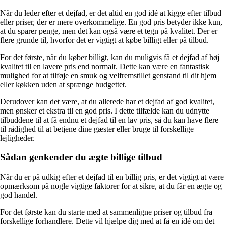
Når du leder efter et dejfad, er det altid en god idé at kigge efter tilbud
eller priser, der er mere overkommelige. En god pris betyder ikke kun,
at du sparer penge, men det kan også være et tegn på kvalitet. Der er
flere grunde til, hvorfor det er vigtigt at købe billigt eller på tilbud.
For det første, når du køber billigt, kan du muligvis få et dejfad af høj
kvalitet til en lavere pris end normalt. Dette kan være en fantastisk
mulighed for at tilføje en smuk og velfremstillet genstand til dit hjem
eller køkken uden at sprænge budgettet.
Derudover kan det være, at du allerede har et dejfad af god kvalitet,
men ønsker et ekstra til en god pris. I dette tilfælde kan du udnytte
tilbuddene til at få endnu et dejfad til en lav pris, så du kan have flere
til rådighed til at betjene dine gæster eller bruge til forskellige
lejligheder.
Sådan genkender du ægte billige tilbud
Når du er på udkig efter et dejfad til en billig pris, er det vigtigt at være
opmærksom på nogle vigtige faktorer for at sikre, at du får en ægte og
god handel.
For det første kan du starte med at sammenligne priser og tilbud fra
forskellige forhandlere. Dette vil hjælpe dig med at få en idé om det