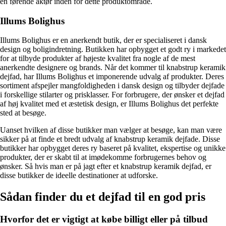
en førende aktør inden for dette produktområde.
Illums Bolighus
Illums Bolighus er en anerkendt butik, der er specialiseret i dansk
design og boligindretning. Butikken har opbygget et godt ry i markedet
for at tilbyde produkter af højeste kvalitet fra nogle af de mest
anerkendte designere og brands. Når det kommer til knabstrup keramik
dejfad, har Illums Bolighus et imponerende udvalg af produkter. Deres
sortiment afspejler mangfoldigheden i dansk design og tilbyder dejfade
i forskellige stilarter og prisklasser. For forbrugere, der ønsker et dejfad
af høj kvalitet med et æstetisk design, er Illums Bolighus det perfekte
sted at besøge.
Uanset hvilken af disse butikker man vælger at besøge, kan man være
sikker på at finde et bredt udvalg af knabstrup keramik dejfade. Disse
butikker har opbygget deres ry baseret på kvalitet, ekspertise og unikke
produkter, der er skabt til at imødekomme forbrugernes behov og
ønsker. Så hvis man er på jagt efter et knabstrup keramik dejfad, er
disse butikker de ideelle destinationer at udforske.
Sådan finder du et dejfad til en god pris
Hvorfor det er vigtigt at købe billigt eller på tilbud