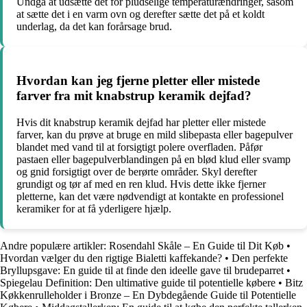
Undgå at udsætte det for pludselige temperaturændringer, såsom
at sætte det i en varm ovn og derefter sætte det på et koldt
underlag, da det kan forårsage brud.
Hvordan kan jeg fjerne pletter eller mistede
farver fra mit knabstrup keramik dejfad?
Hvis dit knabstrup keramik dejfad har pletter eller mistede
farver, kan du prøve at bruge en mild slibepasta eller bagepulver
blandet med vand til at forsigtigt polere overfladen. Påfør
pastaen eller bagepulverblandingen på en blød klud eller svamp
og gnid forsigtigt over de berørte områder. Skyl derefter
grundigt og tør af med en ren klud. Hvis dette ikke fjerner
pletterne, kan det være nødvendigt at kontakte en professionel
keramiker for at få yderligere hjælp.
Andre populære artikler:
Rosendahl Skåle – En Guide til Dit Køb
•
Hvordan vælger du den rigtige Bialetti kaffekande?
•
Den perfekte
Bryllupsgave: En guide til at finde den ideelle gave til brudeparret
•
Spiegelau Definition: Den ultimative guide til potentielle købere
•
Bitz
Køkkenrulleholder i Bronze – En Dybdegående Guide til Potentielle