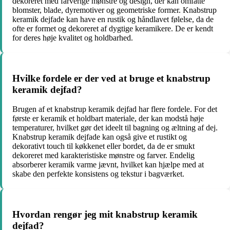
dekoreret med farverige mønstre og design, der kan omfatte
blomster, blade, dyremotiver og geometriske former. Knabstrup
keramik dejfade kan have en rustik og håndlavet følelse, da de
ofte er formet og dekoreret af dygtige keramikere. De er kendt
for deres høje kvalitet og holdbarhed.
Hvilke fordele er der ved at bruge et knabstrup
keramik dejfad?
Brugen af et knabstrup keramik dejfad har flere fordele. For det
første er keramik et holdbart materiale, der kan modstå høje
temperaturer, hvilket gør det ideelt til bagning og æltning af dej.
Knabstrup keramik dejfade kan også give et rustikt og
dekorativt touch til køkkenet eller bordet, da de er smukt
dekoreret med karakteristiske mønstre og farver. Endelig
absorberer keramik varme jævnt, hvilket kan hjælpe med at
skabe den perfekte konsistens og tekstur i bagværket.
Hvordan rengør jeg mit knabstrup keramik
dejfad?