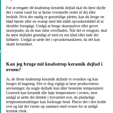
For at rengøre dit knabstrup keramik dejfad skal du først skylle
det i varmt vand for at fjerne eventuelle rester af dej eller
beskidt. Hvis der stadig er genstridige pletter, kan du bruge en
blød børste eller en svamp med lidt mildt opvaskemiddel til at
skrubbe forsigtigt. Undgå at bruge skurepulver eller grove
skurepuder, da de kan ridse overfladen. Når det er rengjort, skal
du tørre dejfadet grundigt af med en ren klud eller lade det
lufttørre. Undgå at sætte det i opvaskemaskinen, da det kan
skade keramiket.
Kan jeg bruge mit knabstrup keramik dejfad i
ovnen?
Ja, de fleste knabstrup keramik dejfade er ovnsikre og kan
bruges til bagning. Det er dog vigtigt at læse producentens
anvisninger, da nogle dejfade kun tåler bestemte temperaturer.
Generelt kan keramik tåle høje temperaturer i ovnen, men
undgå at sætte det direkte i forvarmet ovn, da pludselige
temperaturændringer kan forårsage brud. Placer det i den kolde
ovn og lad det varme op sammen med ovnen for at undgå
termisk chok.