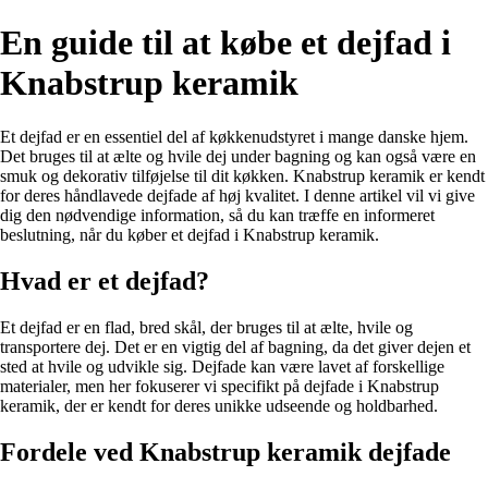
En guide til at købe et dejfad i
Knabstrup keramik
Et dejfad er en essentiel del af køkkenudstyret i mange danske hjem.
Det bruges til at ælte og hvile dej under bagning og kan også være en
smuk og dekorativ tilføjelse til dit køkken. Knabstrup keramik er kendt
for deres håndlavede dejfade af høj kvalitet. I denne artikel vil vi give
dig den nødvendige information, så du kan træffe en informeret
beslutning, når du køber et dejfad i Knabstrup keramik.
Hvad er et dejfad?
Et dejfad er en flad, bred skål, der bruges til at ælte, hvile og
transportere dej. Det er en vigtig del af bagning, da det giver dejen et
sted at hvile og udvikle sig. Dejfade kan være lavet af forskellige
materialer, men her fokuserer vi specifikt på dejfade i Knabstrup
keramik, der er kendt for deres unikke udseende og holdbarhed.
Fordele ved Knabstrup keramik dejfade