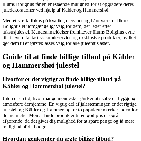
Illums Bolighus får en enestående mulighed for at opgradere deres
juledekorationer ved hjælp af Kähler og Hammershøi.
Med et stærkt fokus på kvalitet, elegance og håndværk er Illums
Bolighus et uomgængeligt valg for dem, der leder efter
luksusjulestel. Kundeanmeldelser fremhæver Illums Bolighus evne
til at levere fantastisk kundeservice og eksklusive produkter, hvilket
gør dem til et førsteklasses valg for alle juleentusiaster.
Guide til at finde billige tilbud på Kähler
og Hammershøi julestel
Hvorfor er det vigtigt at finde billige tilbud på
Kähler og Hammershøi julestel?
Julen er en tid, hvor mange mennesker ønsker at skabe en hyggelig
atmosfære derhjemme. En vigtig del af julestemningen er det rigtige
julestel, og Kähler og Hammershøi er to populære mærker inden for
denne niche. Men at finde produkter til en god pris er også
afgørende, da det giver dig mulighed for at spare penge og få mest
muligt ud af dit budget.
Hvordan genkender du ægte billige tilbud?