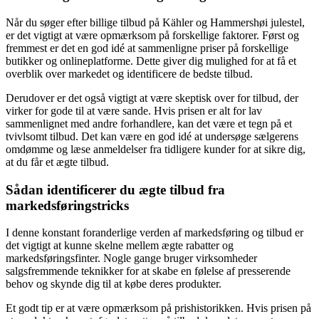
Når du søger efter billige tilbud på Kähler og Hammershøi julestel,
er det vigtigt at være opmærksom på forskellige faktorer. Først og
fremmest er det en god idé at sammenligne priser på forskellige
butikker og onlineplatforme. Dette giver dig mulighed for at få et
overblik over markedet og identificere de bedste tilbud.
Derudover er det også vigtigt at være skeptisk over for tilbud, der
virker for gode til at være sande. Hvis prisen er alt for lav
sammenlignet med andre forhandlere, kan det være et tegn på et
tvivlsomt tilbud. Det kan være en god idé at undersøge sælgerens
omdømme og læse anmeldelser fra tidligere kunder for at sikre dig,
at du får et ægte tilbud.
Sådan identificerer du ægte tilbud fra
markedsføringstricks
I denne konstant foranderlige verden af markedsføring og tilbud er
det vigtigt at kunne skelne mellem ægte rabatter og
markedsføringsfinter. Nogle gange bruger virksomheder
salgsfremmende teknikker for at skabe en følelse af presserende
behov og skynde dig til at købe deres produkter.
Et godt tip er at være opmærksom på prishistorikken. Hvis prisen på