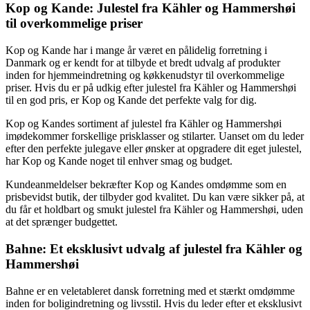
Kop og Kande: Julestel fra Kähler og Hammershøi
til overkommelige priser
Kop og Kande har i mange år været en pålidelig forretning i
Danmark og er kendt for at tilbyde et bredt udvalg af produkter
inden for hjemmeindretning og køkkenudstyr til overkommelige
priser. Hvis du er på udkig efter julestel fra Kähler og Hammershøi
til en god pris, er Kop og Kande det perfekte valg for dig.
Kop og Kandes sortiment af julestel fra Kähler og Hammershøi
imødekommer forskellige prisklasser og stilarter. Uanset om du leder
efter den perfekte julegave eller ønsker at opgradere dit eget julestel,
har Kop og Kande noget til enhver smag og budget.
Kundeanmeldelser bekræfter Kop og Kandes omdømme som en
prisbevidst butik, der tilbyder god kvalitet. Du kan være sikker på, at
du får et holdbart og smukt julestel fra Kähler og Hammershøi, uden
at det sprænger budgettet.
Bahne: Et eksklusivt udvalg af julestel fra Kähler og
Hammershøi
Bahne er en veletableret dansk forretning med et stærkt omdømme
inden for boligindretning og livsstil. Hvis du leder efter et eksklusivt