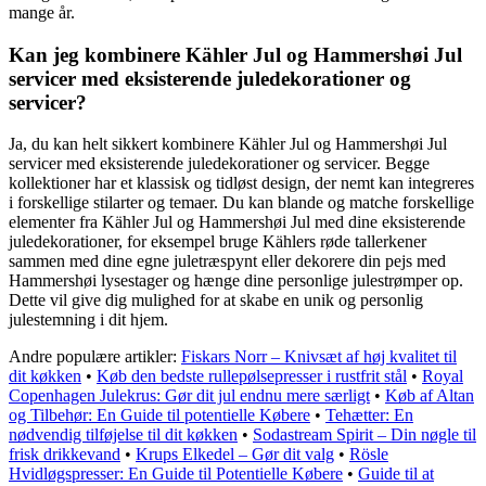
mange år.
Kan jeg kombinere Kähler Jul og Hammershøi Jul
servicer med eksisterende juledekorationer og
servicer?
Ja, du kan helt sikkert kombinere Kähler Jul og Hammershøi Jul
servicer med eksisterende juledekorationer og servicer. Begge
kollektioner har et klassisk og tidløst design, der nemt kan integreres
i forskellige stilarter og temaer. Du kan blande og matche forskellige
elementer fra Kähler Jul og Hammershøi Jul med dine eksisterende
juledekorationer, for eksempel bruge Kählers røde tallerkener
sammen med dine egne juletræspynt eller dekorere din pejs med
Hammershøi lysestager og hænge dine personlige julestrømper op.
Dette vil give dig mulighed for at skabe en unik og personlig
julestemning i dit hjem.
Andre populære artikler:
Fiskars Norr – Knivsæt af høj kvalitet til
dit køkken
•
Køb den bedste rullepølsepresser i rustfrit stål
•
Royal
Copenhagen Julekrus: Gør dit jul endnu mere særligt
•
Køb af Altan
og Tilbehør: En Guide til potentielle Købere
•
Tehætter: En
nødvendig tilføjelse til dit køkken
•
Sodastream Spirit – Din nøgle til
frisk drikkevand
•
Krups Elkedel – Gør dit valg
•
Rösle
Hvidløgspresser: En Guide til Potentielle Købere
•
Guide til at