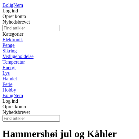
BoligNem
Log ind
Opret konto
Nyhedsbrevet
Kategorier
Elektronik
Penge
Sikring
Vedligeholdelse
Temperatur
Energi
Lys
Handel
Ferie
Hobby
BoligNem
Log ind
Opret konto
Nyhedsbrevet
Hammershøi jul og Kähler