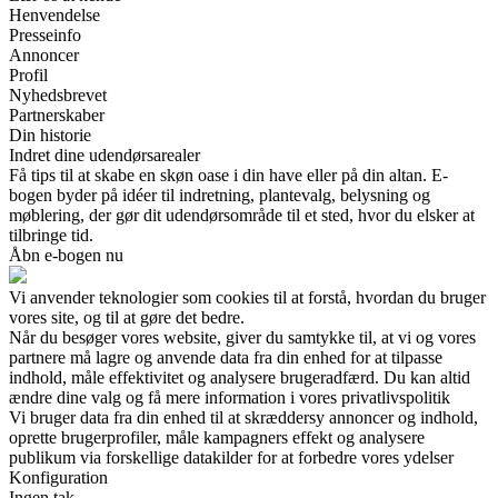
Henvendelse
Presseinfo
Annoncer
Profil
Nyhedsbrevet
Partnerskaber
Din historie
Indret dine udendørsarealer
Få tips til at skabe en skøn oase i din have eller på din altan. E-
bogen byder på idéer til indretning, plantevalg, belysning og
møblering, der gør dit udendørsområde til et sted, hvor du elsker at
tilbringe tid.
Åbn e-bogen nu
Vi anvender teknologier som cookies til at forstå, hvordan du bruger
vores site, og til at gøre det bedre.
Når du besøger vores website, giver du samtykke til, at vi og vores
partnere må lagre og anvende data fra din enhed for at tilpasse
indhold, måle effektivitet og analysere brugeradfærd. Du kan altid
ændre dine valg og få mere information i vores privatlivspolitik
Vi bruger data fra din enhed til at skræddersy annoncer og indhold,
oprette brugerprofiler, måle kampagners effekt og analysere
publikum via forskellige datakilder for at forbedre vores ydelser
Konfiguration
Ingen tak