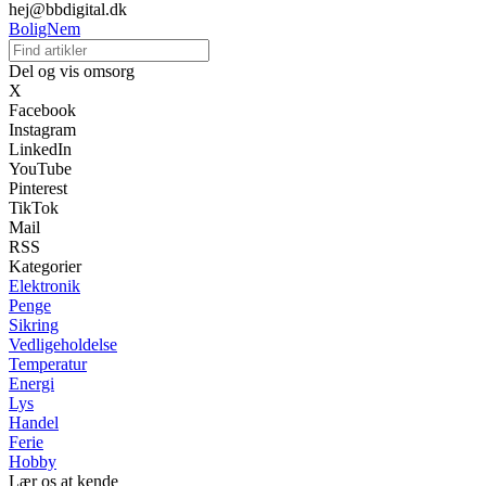
hej@bbdigital.dk
BoligNem
Del og vis omsorg
X
Facebook
Instagram
LinkedIn
YouTube
Pinterest
TikTok
Mail
RSS
Kategorier
Elektronik
Penge
Sikring
Vedligeholdelse
Temperatur
Energi
Lys
Handel
Ferie
Hobby
Lær os at kende