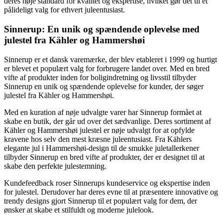
deres høje standard for kvalitet og ekspertise, hvilket gør det til et
pålideligt valg for ethvert juleentusiast.
Sinnerup: En unik og spændende oplevelse med
julestel fra Kähler og Hammershøi
Sinnerup er et dansk varemærke, der blev etableret i 1999 og hurtigt
er blevet et populært valg for forbrugere landet over. Med en bred
vifte af produkter inden for boligindretning og livsstil tilbyder
Sinnerup en unik og spændende oplevelse for kunder, der søger
julestel fra Kähler og Hammershøi.
Med en kuration af nøje udvalgte varer har Sinnerup formået at
skabe en butik, der går ud over det sædvanlige. Deres sortiment af
Kähler og Hammershøi julestel er nøje udvalgt for at opfylde
kravene hos selv den mest kræsne juleentusiast. Fra Kählers
elegante jul i Hammershøi-design til de smukke juletallerkener
tilbyder Sinnerup en bred vifte af produkter, der er designet til at
skabe den perfekte julestemning.
Kundefeedback roser Sinnerups kundeservice og ekspertise inden
for julestel. Derudover har deres evne til at præsentere innovative og
trendy designs gjort Sinnerup til et populært valg for dem, der
ønsker at skabe et stilfuldt og moderne julelook.