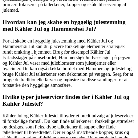
primært fokuserer på tallerkener, kopper og skåle til servering af
julemad.
Hvordan kan jeg skabe en hyggelig julestemning
med Kähler Jul og Hammershøi Jul?
For at skabe en hyggelig julestemning med Kähler Jul og
Hammershøi Jul kan du placere forskellige elementer strategisk
rundt omkring i hjemmet. Brug for eksempel Kähler Jul
fyrfadsstager på spisebordet, Hammershøi Jul lysestager på pejsen
og Kähler Jul vaser med juleblomster som julestjerner eller
hyacinter. Du kan også dække bordet med Hammershøi julestel og
bruge Kähler Jul tallerkener som dekoration på væggen. Sørg for at
bruge de traditionelle farver og mønstre fra disse samlinger for at
forstærke den hyggelige atmosfære.
Hvilke typer juleservicer findes der i Kähler Jul og
Kähler Julestel?
Kähler Jul og Kähler Julestel tilbyder et bredt udvalg af juleservicer
til forskellige formål. Du kan finde tallerkener i forskellige størrelser
og designs, som f.eks. dybe tallerkener til suppe eller flade
tallerkener til hovedretter. Der er også matchende kopper, krus og
skåle til servering af drikkevarer og snacks. Ud over dette kan du