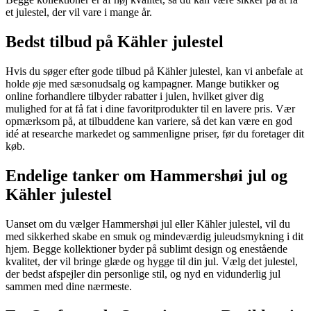
et julestel, der vil vare i mange år.
Bedst tilbud på Kähler julestel
Hvis du søger efter gode tilbud på Kähler julestel, kan vi anbefale at
holde øje med sæsonudsalg og kampagner. Mange butikker og
online forhandlere tilbyder rabatter i julen, hvilket giver dig
mulighed for at få fat i dine favoritprodukter til en lavere pris. Vær
opmærksom på, at tilbuddene kan variere, så det kan være en god
idé at researche markedet og sammenligne priser, før du foretager dit
køb.
Endelige tanker om Hammershøi jul og
Kähler julestel
Uanset om du vælger Hammershøi jul eller Kähler julestel, vil du
med sikkerhed skabe en smuk og mindeværdig juleudsmykning i dit
hjem. Begge kollektioner byder på sublimt design og enestående
kvalitet, der vil bringe glæde og hygge til din jul. Vælg det julestel,
der bedst afspejler din personlige stil, og nyd en vidunderlig jul
sammen med dine nærmeste.