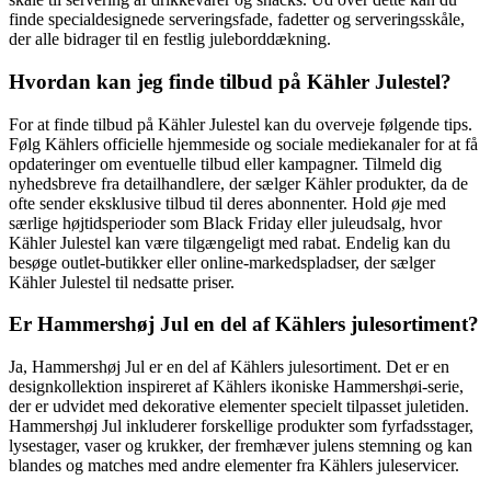
finde specialdesignede serveringsfade, fadetter og serveringsskåle,
der alle bidrager til en festlig juleborddækning.
Hvordan kan jeg finde tilbud på Kähler Julestel?
For at finde tilbud på Kähler Julestel kan du overveje følgende tips.
Følg Kählers officielle hjemmeside og sociale mediekanaler for at få
opdateringer om eventuelle tilbud eller kampagner. Tilmeld dig
nyhedsbreve fra detailhandlere, der sælger Kähler produkter, da de
ofte sender eksklusive tilbud til deres abonnenter. Hold øje med
særlige højtidsperioder som Black Friday eller juleudsalg, hvor
Kähler Julestel kan være tilgængeligt med rabat. Endelig kan du
besøge outlet-butikker eller online-markedspladser, der sælger
Kähler Julestel til nedsatte priser.
Er Hammershøj Jul en del af Kählers julesortiment?
Ja, Hammershøj Jul er en del af Kählers julesortiment. Det er en
designkollektion inspireret af Kählers ikoniske Hammershøi-serie,
der er udvidet med dekorative elementer specielt tilpasset juletiden.
Hammershøj Jul inkluderer forskellige produkter som fyrfadsstager,
lysestager, vaser og krukker, der fremhæver julens stemning og kan
blandes og matches med andre elementer fra Kählers juleservicer.