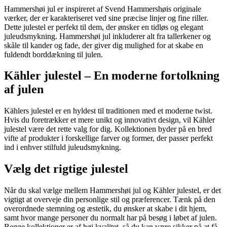
Hammershøi jul er inspireret af Svend Hammershøis originale
værker, der er karakteriseret ved sine præcise linjer og fine riller.
Dette julestel er perfekt til dem, der ønsker en tidløs og elegant
juleudsmykning. Hammershøi jul inkluderer alt fra tallerkener og
skåle til kander og fade, der giver dig mulighed for at skabe en
fuldendt borddækning til julen.
Kähler julestel – En moderne fortolkning
af julen
Kählers julestel er en hyldest til traditionen med et moderne twist.
Hvis du foretrækker et mere unikt og innovativt design, vil Kähler
julestel være det rette valg for dig. Kollektionen byder på en bred
vifte af produkter i forskellige farver og former, der passer perfekt
ind i enhver stilfuld juleudsmykning.
Vælg det rigtige julestel
Når du skal vælge mellem Hammershøi jul og Kähler julestel, er det
vigtigt at overveje din personlige stil og præferencer. Tænk på den
overordnede stemning og æstetik, du ønsker at skabe i dit hjem,
samt hvor mange personer du normalt har på besøg i løbet af julen.
Begge kollektioner er af høj kvalitet, så du kan være sikker på at få