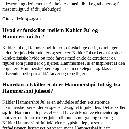
julestemning derhjemme. Så hold øje med tilbud og rabatter og få
mest muligt ud af dit julebudget!
Ofte stillede spørgsmål
Hvad er forskellen mellem Kahler Jul og
Hammershøi Jul?
Kahler Jul og Hammershøi Jul er to forskellige designsamlinger
inden for juledekorationer og servicer. Kahler Jul er kendt for sine
karakteristiske hvide og røde farver med enkle dekorationer og
figurer som juletræer og hjerter. Hammershøi Jul er inspireret af den
populære Hammershøi-serie og har et mere elegant og klassisk
udseende med spor af blå farver og rene linjer.
Hvordan adskiller Kähler Hammershøi Jul sig fra
Hammershøi julestel?
Kähler Hammershøi Jul er en udvidelse af den eksisterende
Hammershøi-serie, der er specielt designet til juletiden. Det adskiller
sig fra Hammershøi julestel ved at have dekorative elementer og
motiver, der inkorporerer juletraditioner som gran og snefnug.
Kähler Hammershøi Jul inkluderer typisk julepynt som
fyrfadsstager, lysestager og vaser, mens Hammershøi julestel