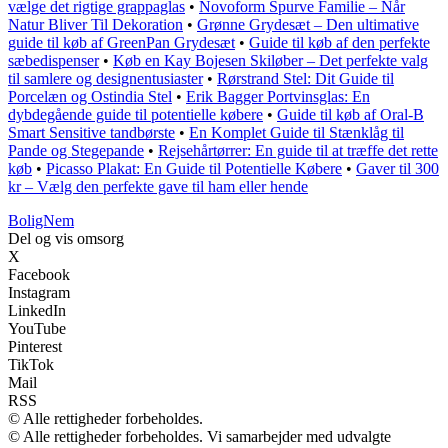
vælge det rigtige grappaglas
•
Novoform Spurve Familie – Når
Natur Bliver Til Dekoration
•
Grønne Grydesæt – Den ultimative
guide til køb af GreenPan Grydesæt
•
Guide til køb af den perfekte
sæbedispenser
•
Køb en Kay Bojesen Skiløber – Det perfekte valg
til samlere og designentusiaster
•
Rørstrand Stel: Dit Guide til
Porcelæn og Ostindia Stel
•
Erik Bagger Portvinsglas: En
dybdegående guide til potentielle købere
•
Guide til køb af Oral-B
Smart Sensitive tandbørste
•
En Komplet Guide til Stænklåg til
Pande og Stegepande
•
Rejsehårtørrer: En guide til at træffe det rette
køb
•
Picasso Plakat: En Guide til Potentielle Købere
•
Gaver til 300
kr – Vælg den perfekte gave til ham eller hende
BoligNem
Del og vis omsorg
X
Facebook
Instagram
LinkedIn
YouTube
Pinterest
TikTok
Mail
RSS
© Alle rettigheder forbeholdes.
© Alle rettigheder forbeholdes. Vi samarbejder med udvalgte