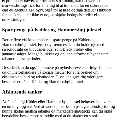
et produkt er hævet, før det sættes på tilbud, kan det være et
markedsføringstrick for at få dig til at tro, at du får en større rabat
end du egentlig gør. Sørg også for at læse de små detaljer i tilbudet
for at sikre, at der ikke er nogen skjulte betingelser eller ekstra
omkostninger.
Spar penge på Kähler og Hammershøj julestel
Der er flere effektive måder at spare penge på Kähler og
Hammershøi julestel. Først og fremmest kan du holde øje med
sæsonudsalg og tilbudsperioder som Black Friday eller
januarudsalget. Mange butikker og onlineplatforme tilbyder store
rabatter i disse perioder.
Desuden kan du også abonnere på nyhedsbreve eller følge butikker
og onlineforhandlere på sociale medier for at få besked om
eksklusive tilbud og rabatkoder. Disse kan give dig yderligere
besparelser på dit Kähler og Hammershøi julestel.
Afsluttende tanker
At få et billigt Kähler eller Hammershøi julestel behøver ikke være
en umulig opgave. Ved at være opmærksom på ægte tilbudspriser og
kunne skelne mellem rabatter og markedsføringstricks kan du opnå
betydelige besparelser, samtidig med at du skaber en smuk