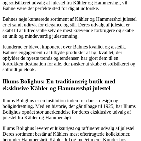
og sofistikeret udvalg af julestel fra Kähler og Hammershøi, vil
Bahne være det perfekte sted for dig at udforske.
Bahnes nøje kuraterede sortiment af Kähler og Hammershøi julestel
er et sandt udtryk for elegance og stil. Deres udvalg af julestel er
skabt til at tilfredsstille selv de mest krævende forbrugere og skabe
en unik og mindeværdig julestemning.
Kunderne er blevet imponeret over Bahnes kvalitet og æstetik.
Bahnes engagement i at tilbyde produkter af høj kvalitet, der
opfylder de nyeste trends og tendenser, har gjort dem til en
fortrukken destination for alle, der ønsker at skabe et sofistikeret og
stilfuldt julelook.
Illums Bolighus: En traditionsrig butik med
eksklusive Kähler og Hammershøi julestel
Illums Bolighus er en institution inden for dansk design og
boligindretning. Med en historie, der går tilbage til 1925, har Illums
Bolighus opnået stor anerkendelse for deres eksklusive udvalg af
julestel fra Kähler og Hammershøi.
Illums Bolighus leverer et luksuriøst og raffineret udvalg af julestel.
Deres sortiment består af Kählers mest eftertragtede kollektioner,
herunder Hammershøi, Kähler Jul og meget mere. Kunder hos