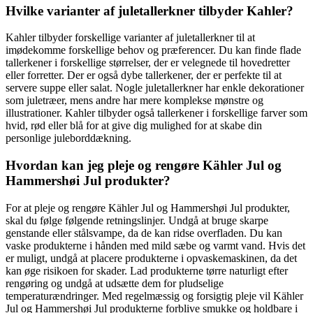
Hvilke varianter af juletallerkner tilbyder Kahler?
Kahler tilbyder forskellige varianter af juletallerkner til at
imødekomme forskellige behov og præferencer. Du kan finde flade
tallerkener i forskellige størrelser, der er velegnede til hovedretter
eller forretter. Der er også dybe tallerkener, der er perfekte til at
servere suppe eller salat. Nogle juletallerkner har enkle dekorationer
som juletræer, mens andre har mere komplekse mønstre og
illustrationer. Kahler tilbyder også tallerkener i forskellige farver som
hvid, rød eller blå for at give dig mulighed for at skabe din
personlige juleborddækning.
Hvordan kan jeg pleje og rengøre Kähler Jul og
Hammershøi Jul produkter?
For at pleje og rengøre Kähler Jul og Hammershøi Jul produkter,
skal du følge følgende retningslinjer. Undgå at bruge skarpe
genstande eller stålsvampe, da de kan ridse overfladen. Du kan
vaske produkterne i hånden med mild sæbe og varmt vand. Hvis det
er muligt, undgå at placere produkterne i opvaskemaskinen, da det
kan øge risikoen for skader. Lad produkterne tørre naturligt efter
rengøring og undgå at udsætte dem for pludselige
temperaturændringer. Med regelmæssig og forsigtig pleje vil Kähler
Jul og Hammershøi Jul produkterne forblive smukke og holdbare i