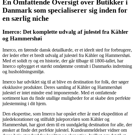
En Omfattende Oversigt over Butikker i
Danmark som specialiserer sig inden for
en særlig niche
Imerco: Det komplette udvalg af julestel fra Kähler
og Hammershøi
Imerco, en førende dansk detailkæde, er et ideelt sted for forbrugere,
der leder efter et bredt udvalg af julestel fra Kähler og Hammershøi.
Med et solidt ry og en historie, der går tilbage til 1800-tallet, har
Imerco opbygget et stærkt omdømme centralt i Danmarks indretning
og husholdningsmiljø.
Imerco har udviklet sig til at blive en destination for folk, der søger
eksklusive produkter. Deres samling af Kähler og Hammershøi
julestel er intet mindre end imponerende. Med et omfattende
sortiment kan du finde utallige muligheder for at skabe den perfekte
julestemning i dit hjem.
Den ekspertise, som Imerco har opnået efter år med ekspedition af
juledekorationer og stilfuldt juleporcelæn som Kähler og
Hammershøi, har gjort dem til en uundgåelig destination for alle, der
ønsker at finde det perfekte julestel. Kundeanmeldelser vidner om