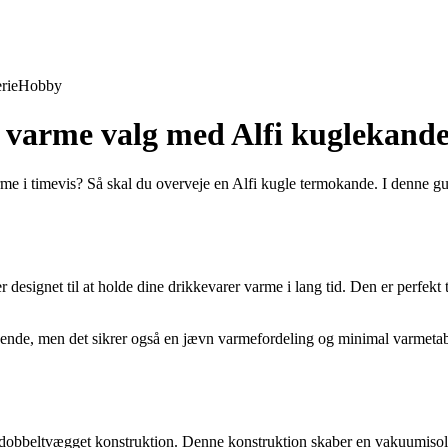
rie
Hobby
t varme valg med Alfi kuglekand
me i timevis? Så skal du overveje en Alfi kugle termokande. I denne gu
designet til at holde dine drikkevarer varme i lang tid. Den er perfekt t
de, men det sikrer også en jævn varmefordeling og minimal varmetab. Re
r en dobbeltvægget konstruktion. Denne konstruktion skaber en vakuumiso