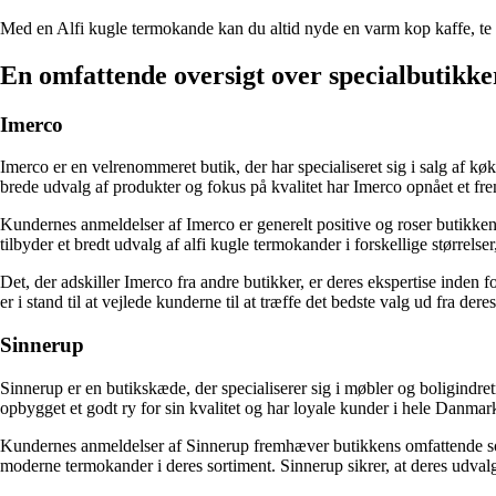
Med en Alfi kugle termokande kan du altid nyde en varm kop kaffe, te e
En omfattende oversigt over specialbutikker
Imerco
Imerco er en velrenommeret butik, der har specialiseret sig i salg af 
brede udvalg af produkter og fokus på kvalitet har Imerco opnået et fr
Kundernes anmeldelser af Imerco er generelt positive og roser butikken
tilbyder et bredt udvalg af alfi kugle termokander i forskellige størrel
Det, der adskiller Imerco fra andre butikker, er deres ekspertise inden
er i stand til at vejlede kunderne til at træffe det bedste valg ud fra de
Sinnerup
Sinnerup er en butikskæde, der specialiserer sig i møbler og boligindre
opbygget et godt ry for sin kvalitet og har loyale kunder i hele Danmar
Kundernes anmeldelser af Sinnerup fremhæver butikkens omfattende sort
moderne termokander i deres sortiment. Sinnerup sikrer, at deres udvalg