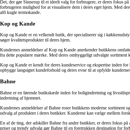
Det, der gør Sinnerup til et ideelt valg for forbrugere, er deres fokus 
forbrugeren mulighed for at visualisere dem i deres eget hjem. Med deres
alfi kugle termokande.
Kop og Kande
Kop og Kande er en velkendt butik, der specialiserer sig i køkkenudsty
søger kvalitetsprodukter til deres hjem.
Kundernes anmeldelser af Kop og Kande anerkender butikkens omfattende 
fra dette populære mærke. Med deres omhyggeligt udvalgte sortiment kan
Kop og Kande er kendt for deres kundeservice og ekspertise inden for kø
opbygge langsigtet kundeforhold og deres evne til at opfylde kundernes 
Bahne
Bahne er en førende butikskæde inden for boligindretning og livsstilsp
indretning af hjemmet.
Kundernes anmeldelser af Bahne roser butikkens moderne sortiment og ev
udvalg af produkter i deres butikker. Kunderne kan vælge mellem forskel
En af de ting, der adskiller Bahne fra andre butikker, er deres fokus på a
priser og trendy udvalg gør Bahne til en foretrukken destination for forb