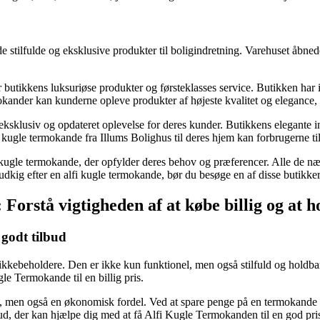
byde stilfulde og eksklusive produkter til boligindretning. Varehuset åbne
butikkens luksuriøse produkter og førsteklasses service. Butikken har 
ander kan kunderne opleve produkter af højeste kvalitet og elegance, de
n eksklusiv og opdateret oplevelse for deres kunder. Butikkens elegant
i kugle termokande fra Illums Bolighus til deres hjem kan forbrugerne tilfø
i kugle termokande, der opfylder deres behov og præferencer. Alle de næ
udkig efter en alfi kugle termokande, bør du besøge en af ​​disse butikker 
Forstå vigtigheden af at købe billig og at h
 godt tilbud
kkebeholdere. Den er ikke kun funktionel, men også stilfuld og holdba
gle Termokande til en billig pris.
et, men også en økonomisk fordel. Ved at spare penge på en termokande 
ud, der kan hjælpe dig med at få Alfi Kugle Termokanden til en god pri