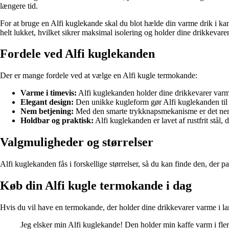
længere tid.
For at bruge en Alfi kuglekande skal du blot hælde din varme drik i k
helt lukket, hvilket sikrer maksimal isolering og holder dine drikkevarer
Fordele ved Alfi kuglekanden
Der er mange fordele ved at vælge en Alfi kugle termokande:
Varme i timevis:
Alfi kuglekanden holder dine drikkevarer varme
Elegant design:
Den unikke kugleform gør Alfi kuglekanden til et 
Nem betjening:
Med den smarte trykknapsmekanisme er det nem
Holdbar og praktisk:
Alfi kuglekanden er lavet af rustfrit stål, 
Valgmuligheder og størrelser
Alfi kuglekanden fås i forskellige størrelser, så du kan finde den, der pa
Køb din Alfi kugle termokande i dag
Hvis du vil have en termokande, der holder dine drikkevarer varme i la
Jeg elsker min Alfi kuglekande! Den holder min kaffe varm i flere 