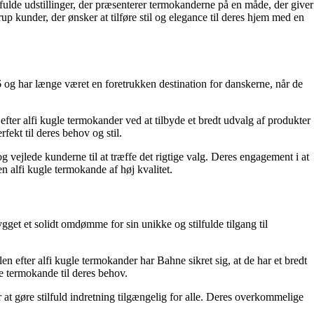
ilfulde udstillinger, der præsenterer termokanderne på en måde, der giver
p kunder, der ønsker at tilføre stil og elegance til deres hjem med en
6 og har længe været en foretrukken destination for danskerne, når de
ter alfi kugle termokander ved at tilbyde et bredt udvalg af produkter
ekt til deres behov og stil.
 vejlede kunderne til at træffe det rigtige valg. Deres engagement i at
 alfi kugle termokande af høj kvalitet.
get et solidt omdømme for sin unikke og stilfulde tilgang til
efter alfi kugle termokander har Bahne sikret sig, at de har et bredt
le termokande til deres behov.
er at gøre stilfuld indretning tilgængelig for alle. Deres overkommelige