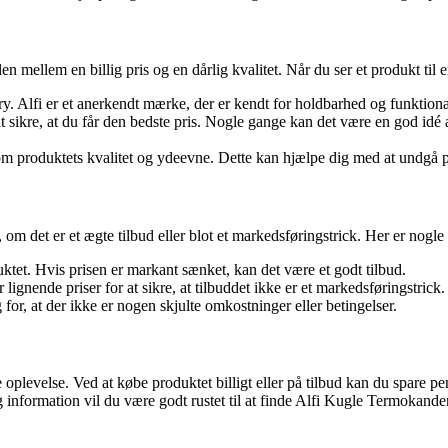
en mellem en billig pris og en dårlig kvalitet. Når du ser et produkt til 
y. Alfi er et anerkendt mærke, der er kendt for holdbarhed og funktional
 sikre, at du får den bedste pris. Nogle gange kan det være en god idé 
om produktets kvalitet og ydeevne. Dette kan hjælpe dig med at undgå pr
e, om det er et ægte tilbud eller blot et markedsføringstrick. Her er no
ktet. Hvis prisen er markant sænket, kan det være et godt tilbud.
nende priser for at sikre, at tilbuddet ikke er et markedsføringstrick.
or, at der ikke er nogen skjulte omkostninger eller betingelser.
oplevelse. Ved at købe produktet billigt eller på tilbud kan du spare 
 information vil du være godt rustet til at finde Alfi Kugle Termokande