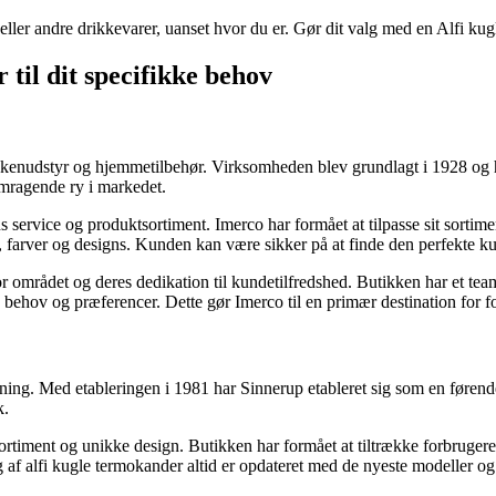
ller andre drikkevarer, uanset hvor du er. Gør dit valg med en Alfi kug
 til dit specifikke behov
køkkenudstyr og hjemmetilbehør. Virksomheden blev grundlagt i 1928 og h
emragende ry i markedet.
s service og produktsortiment. Imerco har formået at tilpasse sit sorti
ser, farver og designs. Kunden kan være sikker på at finde den perfekte 
 for området og deres dedikation til kundetilfredshed. Butikken har et 
res behov og præferencer. Dette gør Imerco til en primær destination for f
tning. Med etableringen i 1981 har Sinnerup etableret sig som en førend
k.
iment og unikke design. Butikken har formået at tiltrække forbrugere p
 af alfi kugle termokander altid er opdateret med de nyeste modeller og