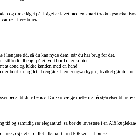
anden og dreje låget på. Låget er lavet med en smart trykknapsmekanism
 varme i flere timer.
 i længere tid, så du kan nyde dem, når du har brug for det.
stilfuldt tilbehør på ethvert bord eller kontor.
t at åbne og lukke kanden med en hånd.
der er holdbart og let at rengøre. Den er også drypfri, hvilket gør den ne
sser bedst til dine behov. Du kan vælge mellem små størrelser til individue
ng tid og samtidig ser elegant ud, så bør du investere i en Alfi kuglek
timer, og det er et flot tilbehør til mit køkken. – Louise