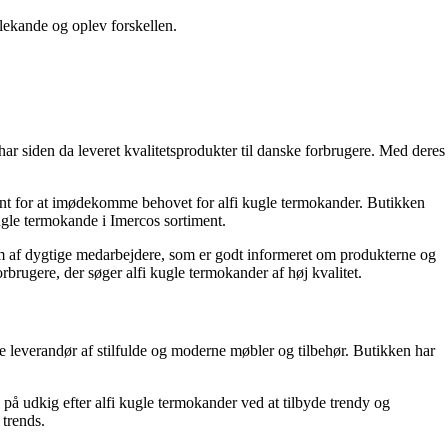
lekande og oplev forskellen.
ar siden da leveret kvalitetsprodukter til danske forbrugere. Med deres
ment for at imødekomme behovet for alfi kugle termokander. Butikken
kugle termokande i Imercos sortiment.
team af dygtige medarbejdere, som er godt informeret om produkterne og
orbrugere, der søger alfi kugle termokander af høj kvalitet.
e leverandør af stilfulde og moderne møbler og tilbehør. Butikken har
å udkig efter alfi kugle termokander ved at tilbyde trendy og
 trends.