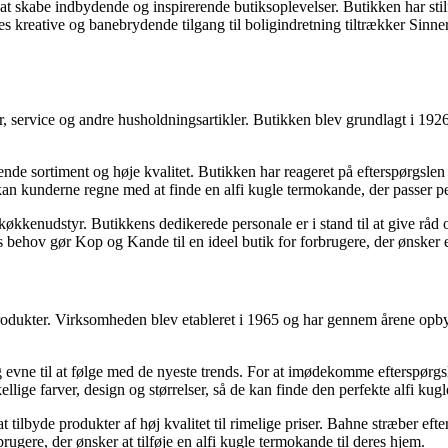
på at skabe indbydende og inspirerende butiksoplevelser. Butikken har st
 kreative og banebrydende tilgang til boligindretning tiltrækker Sinneru
r, service og andre husholdningsartikler. Butikken blev grundlagt i 192
sortiment og høje kvalitet. Butikken har reageret på efterspørgslen ef
 kunderne regne med at finde en alfi kugle termokande, der passer perf
kkenudstyr. Butikkens dedikerede personale er i stand til at give råd og
behov gør Kop og Kande til en ideel butik for forbrugere, der ønsker en
rodukter. Virksomheden blev etableret i 1965 og har gennem årene opbyg
ne til at følge med de nyeste trends. For at imødekomme efterspørgslen 
lige farver, design og størrelser, så de kan finde den perfekte alfi kug
t tilbyde produkter af høj kvalitet til rimelige priser. Bahne stræber eft
rugere, der ønsker at tilføje en alfi kugle termokande til deres hjem.