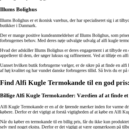
Illums Bolighus
Illums Bolighus er et ikonisk varehus, der har specialiseret sig i at til
butikker i Danmark.
Der er mange positive kundeanmeldelser af Illums Bolighus, som priser 
forbrugernes behov. Med deres nøje udvalgte udvalg af alfi kugle termok
Hvad der adskiller Illums Bolighus er deres engagement i at tilbyde e
appellerer til dem, der søger luksus og raffinement. Ved at tilføje en alf
Uanset hvilken butik forbrugerne vælger, er de sikre på at finde en alf
af høj kvalitet og har vundet danske forbrugeres tillid. Så hvis du er på 
Find Alfi Kugle Termokande til en god pris: 
Billige Alfi Kugle Termokander: Værdien af at finde et
Alfi Kugle Termokande er en af de førende mærker inden for varme dri
købere. Derfor er det vigtigt at forstå vigtigheden af at købe en Alfi Ku
Når du køber en termokande til en billig pris, får du ikke kun produkt
selv med noget ekstra. Derfor er det vigtigt at være opmærksom på tilb