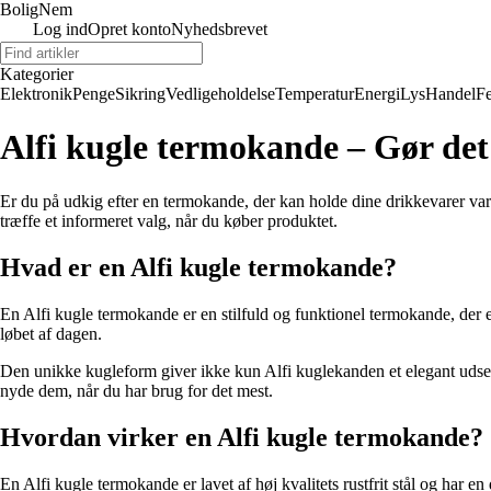
BoligNem
Log ind
Opret konto
Nyhedsbrevet
Kategorier
Elektronik
Penge
Sikring
Vedligeholdelse
Temperatur
Energi
Lys
Handel
Fe
Alfi kugle termokande – Gør de
Er du på udkig efter en termokande, der kan holde dine drikkevarer var
træffe et informeret valg, når du køber produktet.
Hvad er en Alfi kugle termokande?
En Alfi kugle termokande er en stilfuld og funktionel termokande, der er 
løbet af dagen.
Den unikke kugleform giver ikke kun Alfi kuglekanden et elegant udseen
nyde dem, når du har brug for det mest.
Hvordan virker en Alfi kugle termokande?
En Alfi kugle termokande er lavet af høj kvalitets rustfrit stål og ha