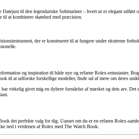
 Datejust til den legendariske Submariner – hvert ur er elegant udført og
vne til at kombinere skønhed med præcision.
ionsinstrument, der er konstrueret til at fungere under ekstreme forhol
sionelle.
ormation og inspiration til både nye og erfarne Rolex-entusiaster. Bogen
Book til at udforske forskellige modeller, finde ud af mere om deres un
har virkelig givet mig en dybere forståelse af mærket og dets arv. Det 
iast.
Book det perfekte valg for dig. Uanset om du er en erfaren Rolex-samler
 dykke ned i verdenen af Rolex med The Watch Book.