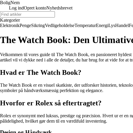
BoligNem
Log ind
Opret konto
Nyhedsbrevet
Kategorier
Elektronik
Penge
Sikring
Vedligeholdelse
Temperatur
Energi
Lys
Handel
Fe
The Watch Book: Den Ultimative
Velkommen til vores guide til The Watch Book, en passioneret hyldest t
artikel vil vi dykke ned i alle de detaljer, du har brug for at vide for at
Hvad er The Watch Book?
The Watch Book er en visuel skatkiste, der udforsker historien, tekno
symboler på håndværksmæssig perfektion og elegance.
Hvorfor er Rolex så eftertragtet?
Rolex er synonymt med luksus, prestige og præcision. Hvert ur er en n
pålidelighed, hvilket gør dem til en værdifuld investering.
Design og Håndværk