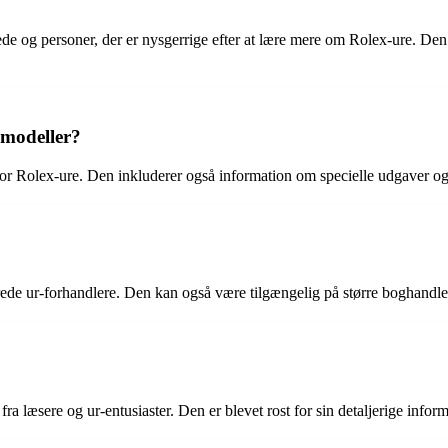
de og personer, der er nysgerrige efter at lære mere om Rolex-ure. Den a
 modeller?
for Rolex-ure. Den inkluderer også information om specielle udgaver o
rede ur-forhandlere. Den kan også være tilgængelig på større boghandler
?
æsere og ur-entusiaster. Den er blevet rost for sin detaljerige informati