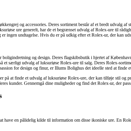
køkkengrej og accessories. Deres sortiment består af et bredt udvalg af 
ksuriøse ure generelt, har de et begrænset udvalg af Rolex-ure til rådigh
 er ingen undtagelse. Hvis du er på udkig efter et Rolex-ur, der kan uds
 boligindretning og design. Deres flagskibsbutik i hjertet af København
 et særligt udvalg af luksuriøse Rolex-ure til salg. Deres Rolex-sortimen
sion for design og finur, er Illums Bolighus det ideelle sted at finde et
 på at finde et udvalg af luksuriøse Rolex-ure, der kan tilføje stil og pr
il deres kunder. Gennemgå dine muligheder og find det Rolex-ur, der pass
s
 at have en pålidelig kilde til information om disse ikoniske ure. En Ro