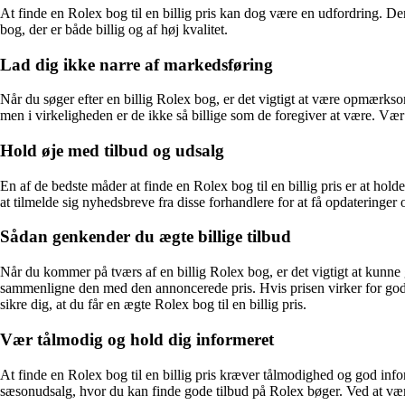
At finde en Rolex bog til en billig pris kan dog være en udfordring. D
bog, der er både billig og af høj kvalitet.
Lad dig ikke narre af markedsføring
Når du søger efter en billig Rolex bog, er det vigtigt at være opmærkso
men i virkeligheden er de ikke så billige som de foregiver at være. Vær
Hold øje med tilbud og udsalg
En af de bedste måder at finde en Rolex bog til en billig pris er at ho
at tilmelde sig nyhedsbreve fra disse forhandlere for at få opdatering
Sådan genkender du ægte billige tilbud
Når du kommer på tværs af en billig Rolex bog, er det vigtigt at kunne 
sammenligne den med den annoncerede pris. Hvis prisen virker for godt t
sikre dig, at du får en ægte Rolex bog til en billig pris.
Vær tålmodig og hold dig informeret
At finde en Rolex bog til en billig pris kræver tålmodighed og god inf
sæsonudsalg, hvor du kan finde gode tilbud på Rolex bøger. Ved at vær