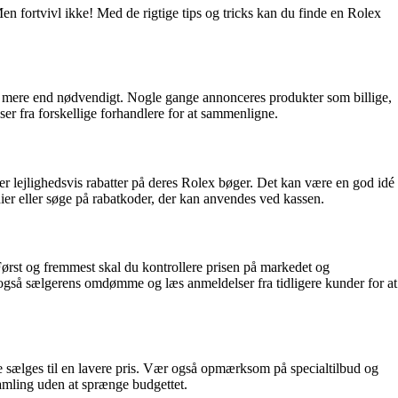
n fortvivl ikke! Med de rigtige tips og tricks kan du finde en Rolex
ale mere end nødvendigt. Nogle gange annonceres produkter som billige,
er fra forskellige forhandlere for at sammenligne.
der lejlighedsvis rabatter på deres Rolex bøger. Det kan være en god idé
ier eller søge på rabatkoder, der kan anvendes ved kassen.
Først og fremmest skal du kontrollere prisen på markedet og
g også sælgerens omdømme og læs anmeldelser fra tidligere kunder for at
te sælges til en lavere pris. Vær også opmærksom på specialtilbud og
amling uden at sprænge budgettet.