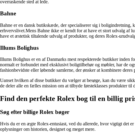
overraskende sted at lede.
Bahne
Bahne er en dansk butikskæde, der specialiserer sig i boligindretning, 
erhvervslivet.Mens Bahne ikke er kendt for at have et stort udvalg af lu
have et æstetisk tiltalende udvalg af produkter, og deres Rolex-urudvalg
Illums Bolighus
Illums Bolighus er en af Danmarks mest respekterede butikker inden for
normalt er forbundet med eksklusivt boligtilbehør og møbler, har de også
fashionbevidste eller løbende samlerne, der ønsker at kombinere deres pas
Uanset hvilken af ​​disse butikker du vælger at besøge, kan du være sikker
de deler alle en fælles mission om at tilbyde førsteklasses produkter t
Find den perfekte Rolex bog til en billig pri
Søg efter billige Rolex bøger
Hvis du er en ægte Rolex-entusiast, ved du allerede, hvor vigtigt det er
oplysninger om historien, designet og meget mere.