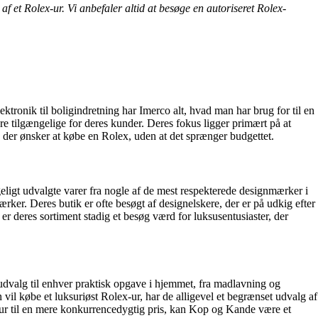
 et Rolex-ur. Vi anbefaler altid at besøge en autoriseret Rolex-
ektronik til boligindretning har Imerco alt, hvad man har brug for til en
ure tilgængelige for deres kunder. Deres fokus ligger primært på at
, der ønsker at købe en Rolex, uden at det sprænger budgettet.
eligt udvalgte varer fra nogle af de mest respekterede designmærker i
ker. Deres butik er ofte besøgt af designelskere, der er på udkig efter
er deres sortiment stadig et besøg værd for luksusentusiaster, der
udvalg til enhver praktisk opgave i hjemmet, fra madlavning og
il købe et luksuriøst Rolex-ur, har de alligevel et begrænset udvalg af
x-ur til en mere konkurrencedygtig pris, kan Kop og Kande være et