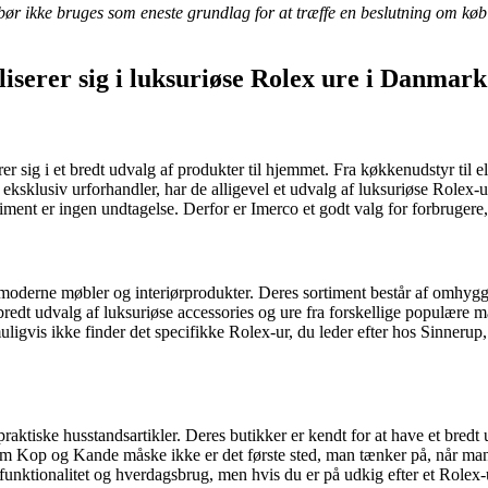
r ikke bruges som eneste grundlag for at træffe en beslutning om køb af
liserer sig i luksuriøse Rolex ure i Danmark
r sig i et bredt udvalg af produkter til hjemmet. Fra køkkenudstyr til el
 eksklusiv urforhandler, har de alligevel et udvalg af luksuriøse Rolex-
timent er ingen undtagelse. Derfor er Imerco et godt valg for forbrugere
g moderne møbler og interiørprodukter. Deres sortiment består af omhygg
edt udvalg af luksuriøse accessories og ure fra forskellige populære mær
igvis ikke finder det specifikke Rolex-ur, du leder efter hos Sinnerup, 
tiske husstandsartikler. Deres butikker er kendt for at have et bredt 
m Kop og Kande måske ikke er det første sted, man tænker på, når man v
 funktionalitet og hverdagsbrug, men hvis du er på udkig efter et Role