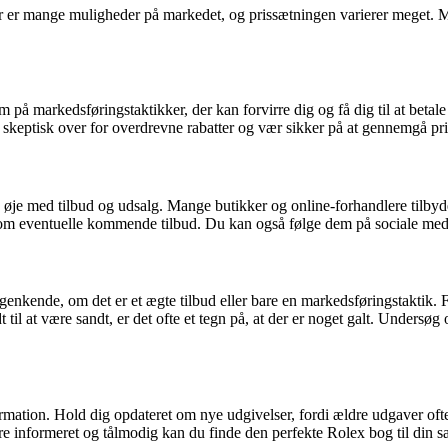
er er mange muligheder på markedet, og prissætningen varierer meget. Me
m på markedsføringstaktikker, der kan forvirre dig og få dig til at bet
 skeptisk over for overdrevne rabatter og vær sikker på at gennemgå pris
lde øje med tilbud og udsalg. Mange butikker og online-forhandlere tilby
er om eventuelle kommende tilbud. Du kan også følge dem på sociale med
genkende, om det er et ægte tilbud eller bare en markedsføringstaktik. 
il at være sandt, er det ofte et tegn på, at der er noget galt. Undersø
ormation. Hold dig opdateret om nye udgivelser, fordi ældre udgaver of
e informeret og tålmodig kan du finde den perfekte Rolex bog til din s