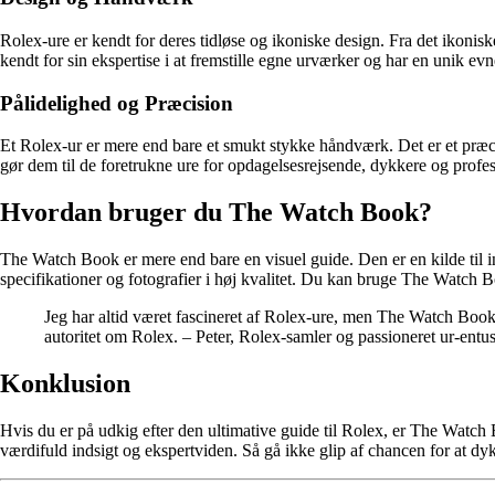
Rolex-ure er kendt for deres tidløse og ikoniske design. Fra det ikoniske
kendt for sin ekspertise i at fremstille egne urværker og har en unik e
Pålidelighed og Præcision
Et Rolex-ur er mere end bare et smukt stykke håndværk. Det er et præcis
gør dem til de foretrukne ure for opdagelsesrejsende, dykkere og profes
Hvordan bruger du The Watch Book?
The Watch Book er mere end bare en visuel guide. Den er en kilde til inf
specifikationer og fotografier i høj kvalitet. Du kan bruge The Watch 
Jeg har altid været fascineret af Rolex-ure, men The Watch Book 
autoritet om Rolex. – Peter, Rolex-samler og passioneret ur-entus
Konklusion
Hvis du er på udkig efter den ultimative guide til Rolex, er The Watch 
værdifuld indsigt og ekspertviden. Så gå ikke glip af chancen for at