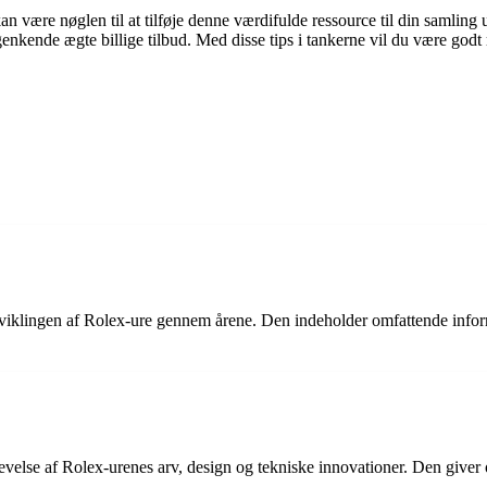
is kan være nøglen til at tilføje denne værdifulde ressource til din sa
kende ægte billige tilbud. Med disse tips i tankerne vil du være godt rust
iklingen af ​​Rolex-ure gennem årene. Den indeholder omfattende inform
else af Rolex-urenes arv, design og tekniske innovationer. Den giver og