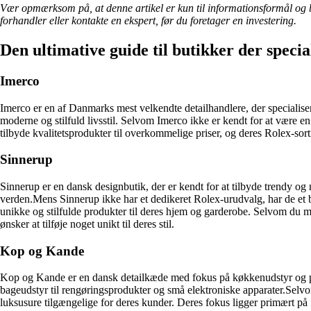
Vær opmærksom på, at denne artikel er kun til informationsformål og bø
forhandler eller kontakte en ekspert, før du foretager en investering.
Den ultimative guide til butikker der specia
Imerco
Imerco er en af Danmarks mest velkendte detailhandlere, der specialisere
moderne og stilfuld livsstil. Selvom Imerco ikke er kendt for at være en
tilbyde kvalitetsprodukter til overkommelige priser, og deres Rolex-sor
Sinnerup
Sinnerup er en dansk designbutik, der er kendt for at tilbyde trendy o
verden.Mens Sinnerup ikke har et dedikeret Rolex-urudvalg, har de et br
unikke og stilfulde produkter til deres hjem og garderobe. Selvom du mul
ønsker at tilføje noget unikt til deres stil.
Kop og Kande
Kop og Kande er en dansk detailkæde med fokus på køkkenudstyr og prak
bageudstyr til rengøringsprodukter og små elektroniske apparater.Selvo
luksusure tilgængelige for deres kunder. Deres fokus ligger primært på