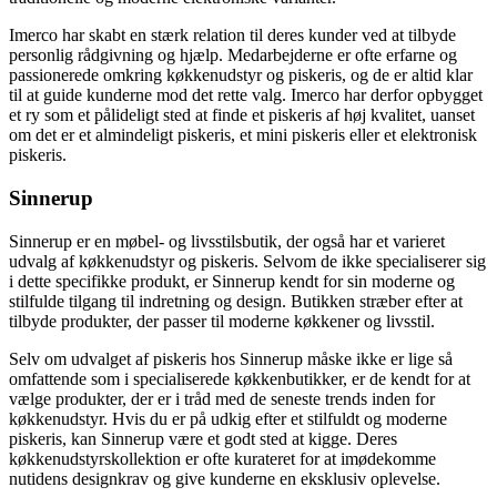
Imerco har skabt en stærk relation til deres kunder ved at tilbyde
personlig rådgivning og hjælp. Medarbejderne er ofte erfarne og
passionerede omkring køkkenudstyr og piskeris, og de er altid klar
til at guide kunderne mod det rette valg. Imerco har derfor opbygget
et ry som et pålideligt sted at finde et piskeris af høj kvalitet, uanset
om det er et almindeligt piskeris, et mini piskeris eller et elektronisk
piskeris.
Sinnerup
Sinnerup er en møbel- og livsstilsbutik, der også har et varieret
udvalg af køkkenudstyr og piskeris. Selvom de ikke specialiserer sig
i dette specifikke produkt, er Sinnerup kendt for sin moderne og
stilfulde tilgang til indretning og design. Butikken stræber efter at
tilbyde produkter, der passer til moderne køkkener og livsstil.
Selv om udvalget af piskeris hos Sinnerup måske ikke er lige så
omfattende som i specialiserede køkkenbutikker, er de kendt for at
vælge produkter, der er i tråd med de seneste trends inden for
køkkenudstyr. Hvis du er på udkig efter et stilfuldt og moderne
piskeris, kan Sinnerup være et godt sted at kigge. Deres
køkkenudstyrskollektion er ofte kurateret for at imødekomme
nutidens designkrav og give kunderne en eksklusiv oplevelse.