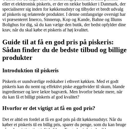
eller et elektronisk piskeris, er der en række butikker i Danmark, der
specialiserer sig inden for køkkenudstyr og tilbyder et bredt udvalg
af piskeris og relaterede produkter. I denne omfangsrige oversigt har
vi præsenteret Imerco, Sinnerup, Kop og Kande, Bahne og Illums
Bolighus for dig, så du kan vælge den butik, der bedst opfylder dine
krav, når du skal købe et piskeris af høj kvalitet.
Guide til at få en god pris på piskeris:
Sådan finder du de bedste tilbud og billige
produkter
Introduktion til piskeris
Piskeris er uundværlige redskaber i ethvert køkken. Med et godt
piskeris kan du nemt og effektivt piske æggehvider til skum, blande
ingredienser og lave lækre bagværk. Men hvorfor betale mere, når
du kan få et billigt piskeris af god kvalitet?
Hvorfor er det vigtigt at få en god pris?
Det er altid en fordel at få en god pris på dit køkkenudstyr. Når du
køber et piskeris til en billig pris, sparer du penge, som du kan bruge