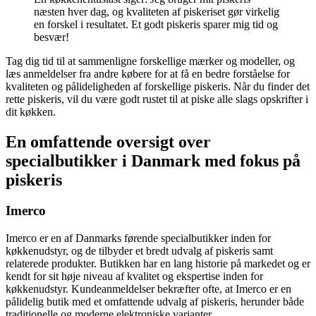
næsten hver dag, og kvaliteten af ​​piskeriset gør virkelig
en forskel i resultatet. Et godt piskeris sparer mig tid og
besvær!
Tag dig tid til at sammenligne forskellige mærker og modeller, og
læs anmeldelser fra andre købere for at få en bedre forståelse for
kvaliteten og pålideligheden af forskellige piskeris. Når du finder det
rette piskeris, vil du være godt rustet til at piske alle slags opskrifter i
dit køkken.
En omfattende oversigt over
specialbutikker i Danmark med fokus på
piskeris
Imerco
Imerco er en af Danmarks førende specialbutikker inden for
køkkenudstyr, og de tilbyder et bredt udvalg af piskeris samt
relaterede produkter. Butikken har en lang historie på markedet og er
kendt for sit høje niveau af kvalitet og ekspertise inden for
køkkenudstyr. Kundeanmeldelser bekræfter ofte, at Imerco er en
pålidelig butik med et omfattende udvalg af piskeris, herunder både
traditionelle og moderne elektroniske varianter.