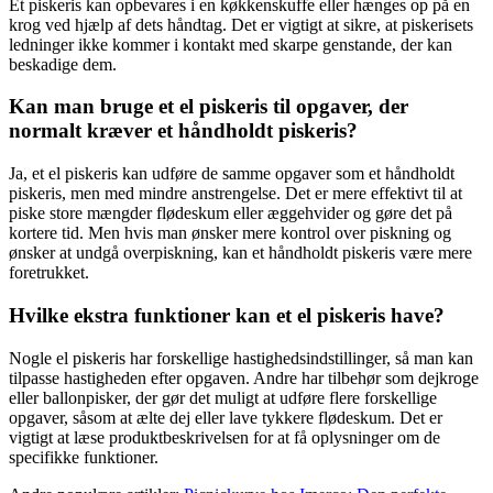
Et piskeris kan opbevares i en køkkenskuffe eller hænges op på en
krog ved hjælp af dets håndtag. Det er vigtigt at sikre, at piskerisets
ledninger ikke kommer i kontakt med skarpe genstande, der kan
beskadige dem.
Kan man bruge et el piskeris til opgaver, der
normalt kræver et håndholdt piskeris?
Ja, et el piskeris kan udføre de samme opgaver som et håndholdt
piskeris, men med mindre anstrengelse. Det er mere effektivt til at
piske store mængder flødeskum eller æggehvider og gøre det på
kortere tid. Men hvis man ønsker mere kontrol over piskning og
ønsker at undgå overpiskning, kan et håndholdt piskeris være mere
foretrukket.
Hvilke ekstra funktioner kan et el piskeris have?
Nogle el piskeris har forskellige hastighedsindstillinger, så man kan
tilpasse hastigheden efter opgaven. Andre har tilbehør som dejkroge
eller ballonpisker, der gør det muligt at udføre flere forskellige
opgaver, såsom at ælte dej eller lave tykkere flødeskum. Det er
vigtigt at læse produktbeskrivelsen for at få oplysninger om de
specifikke funktioner.