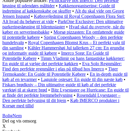
Andre populære artikler:
Picnickurve hos Imerco: Den perfekte
løsning til udendørs måltider
•
Køkkenorganisering: Guide til
indretning af køkkenskabe og skuffer
•
Alt du skal vide om Georg
Jensen Isspand
•
Købsvejledning til Royal Copenhagen Flora Stel:
Alt hvad du behøver at vide
•
ParkOne Exclusive: Den ultimative
parkeringsløsning til bilentusiaster
•
Hvad skal du overveje, når du
køber en serveringsbakke
•
Morsø pizzasten: En omfattende guide
til potentielle købere
•
Spring Copenhagen Woody – den perfekte
hundehvalp
•
Royal Copenhagen Blomst Krus – Et perfekt valg til
din samling
•
Kähler Hammershøi Jul tallerken 27 cm: En grundig
og informativ guide til købere
•
Imerco Sorø: En Guide til
Potentielle Købere
•
Timm Vladimir og hans fantastiske køkkener:
En guide til at vælge det perfekte køkken
•
Eva Solo Regnmåler:
Find den perfekte regnmåler i glas på tilbud hos Imerco
•
Tiger
Termokande: En Guide til Potentielle Købere
•
En in-depth guide til
køb af en tevarmer
•
Laguiole ostesæt: En guide til din næste køb
•
Fiskars brødkniv – Din ultimative guide til køb af det perfekte
værktøj til at skære brød
•
Bitz Lysestager og Hurricane: En guide til
at finde det perfekte hjemmebelysning
•
Rosendahl Lysestager –
Den perfekte belysning til dit hjem
•
Køb IMERCO produkter i
Korsør med tillid
BoligNem
Del og vis omsorg
X