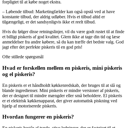
forpligtet til at købe noget ekstra.
– Løbende tilbud: Marketingfælder kan også opstå ved at have
konstante tilbud, der aldrig udløber. Hvis et tilbud altid er
tilgængeligt, er det sandsynligvis ikke et reelt tilbud.
Hvis du følger disse retningslinjer, vil du være godt rustet til at finde
et billigt piskeris af god kvalitet. Glem ikke at tage din tid og læse
anmeldelser fra andre købere, så du kan træffe det bedste valg. God
jagt efter det perfekte piskeris til en god pris!
Ofte stillede spørgsmål
Hvad er forskellen mellem en piskeris, mini piskeris
og el piskeris?
En piskeris er et håndholdt køkkenredskab, der bruges til at slå og
blande ingredienser. Mini piskeris er mindre versioner af piskeris,
der er designet til mindre mængder eller små beholdere. El piskeris
er et elektrisk køkkenapparat, der giver automatisk piskning ved
hjælp af motoriserede piskeris.
Hvordan fungerer en piskeris?
En piskeris består af tynde, stive ledninger, der er fastgjort til et