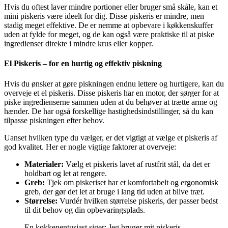
Hvis du oftest laver mindre portioner eller bruger små skåle, kan et
mini piskeris være ideelt for dig. Disse piskeris er mindre, men
stadig meget effektive. De er nemme at opbevare i køkkenskuffer
uden at fylde for meget, og de kan også være praktiske til at piske
ingredienser direkte i mindre krus eller kopper.
El Piskeris – for en hurtig og effektiv piskning
Hvis du ønsker at gøre piskningen endnu lettere og hurtigere, kan du
overveje et el piskeris. Disse piskeris har en motor, der sørger for at
piske ingredienserne sammen uden at du behøver at trætte arme og
hænder. De har også forskellige hastighedsindstillinger, så du kan
tilpasse piskningen efter behov.
Uanset hvilken type du vælger, er det vigtigt at vælge et piskeris af
god kvalitet. Her er nogle vigtige faktorer at overveje:
Materialer:
Vælg et piskeris lavet af rustfrit stål, da det er
holdbart og let at rengøre.
Greb:
Tjek om piskeriset har et komfortabelt og ergonomisk
greb, der gør det let at bruge i lang tid uden at blive træt.
Størrelse:
Vurdér hvilken størrelse piskeris, der passer bedst
til dit behov og din opbevaringsplads.
En køkkenentusiast siger: Jeg bruger mit piskeris