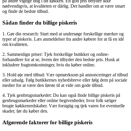
på andre vigtige ting i dit køkken. En god pris betyder ikke
nødvendigvis, at kvaliteten er dårlig. Det handler om at være smart
og finde de bedste tilbud.
Sådan finder du billige piskeris
1. Gør din research: Start med at undersøge forskellige mærker og
typer af piskeris. Læs anmeldelser fra andre købere for at få en idé
om kvaliteten.
2. Sammenlign priser: Tjek forskellige butikker og online-
forhandlere for at se, hvem der tilbyder den bedste pris. Husk at
inkludere fragtomkostninger, hvis du køber online.
3. Hold øje med tilbud: Vær opmærksom på annonceringer af tilbud
eller udsalg. Følg butikkernes nyhedsbreve eller følg dem på sociale
medier for at være den første til at vide om gode tilbud.
4. Tjek genbrugsmarkedet: Du kan også finde billige piskeris på
genbrugsmarkeder eller online begivenheder, hvor folk sælger
brugte køkkenredskaber. Vær forsigtig og tjek varen for eventuelle
skader, før du køber den.
Afgørende faktorer for billige piskeris