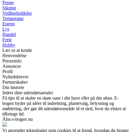
Penge
Sikring
Vedligeholdelse
Temperatur
Energi
Lys
Handel
Ferie
Hobby
Lær os at kende
Henvendelse
Presseinfo
Annoncer
Profil
Nyhedsbrevet
Partnerskaber
Din historie
Indret dine udendørsarealer
Få tips til at skabe en skøn oase i din have eller på din altan. E-
bogen byder på idéer til indretning, plantevalg, belysning og
møblering, der gør dit udendørsområde til et sted, hvor du elsker at
tilbringe tid.
Åbn e-bogen nu
Vi anvender teknologier som cookies til at forstå, hvordan du bruger