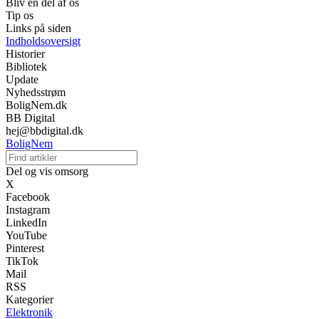
Bliv en del af os
Tip os
Links på siden
Indholdsoversigt
Historier
Bibliotek
Update
Nyhedsstrøm
BoligNem.dk
BB Digital
hej@bbdigital.dk
BoligNem
Del og vis omsorg
X
Facebook
Instagram
LinkedIn
YouTube
Pinterest
TikTok
Mail
RSS
Kategorier
Elektronik