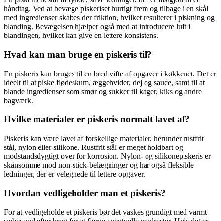
håndtag. Ved at bevæge piskeriset hurtigt frem og tilbage i en skål
med ingredienser skabes der friktion, hvilket resulterer i piskning og
blanding. Bevægelsen hjælper også med at introducere luft i
blandingen, hvilket kan give en lettere konsistens.
Hvad kan man bruge en piskeris til?
En piskeris kan bruges til en bred vifte af opgaver i køkkenet. Det er
ideelt til at piske flødeskum, æggehvider, dej og sauce, samt til at
blande ingredienser som smør og sukker til kager, kiks og andre
bagværk.
Hvilke materialer er piskeris normalt lavet af?
Piskeris kan være lavet af forskellige materialer, herunder rustfrit
stål, nylon eller silikone. Rustfrit stål er meget holdbart og
modstandsdygtigt over for korrosion. Nylon- og silikonepiskeris er
skånsomme mod non-stick-belægninger og har også fleksible
ledninger, der er velegnede til lettere opgaver.
Hvordan vedligeholder man et piskeris?
For at vedligeholde et piskeris bør det vaskes grundigt med varmt
sæbevand efter brug for at fjerne eventuelle madrester. Hvis det er