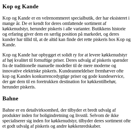
Kop og Kande
Kop og Kande er en velrenommeret specialbutik, der har eksisteret i
mange år. De er kendt for deres omfattende sortiment af
køkkenudstyr, herunder piskeris i alle varianter. Butikkens historie
og erfaring giver dem en særlig position på markedet, og deres
kunder har tillid til, at de altid kan finde det rette piskeris hos Kop og
Kande.
Kop og Kande har opbygget et solidt ry for at levere køkkenudstyr
af høj kvalitet til fornuftige priser. Deres udvalg af piskeris spænder
fra de traditionelle manuelle modeller til de mere moderne og
innovative elektriske piskeris. Kundeanmeldelser fremhæver ofte
kop og Kandes konkurrencedygtige priser og gode kundeservice,
der gør dem til en foretrukken destination for køkkentilbehør,
herunder piskeris.
Bahne
Bahne er en detailvirksomhed, der tilbyder et bredt udvalg af
produkter inden for boligindretning og livsstil. Selvom de ikke
specialiserer sig inden for køkkenudstyr, tilbyder deres sortiment ofte
et godt udvalg af piskeris og andre køkkenredskaber.