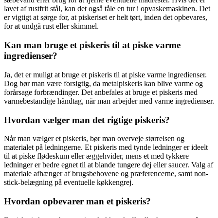
lavet af rustfrit stål, kan det også tåle en tur i opvaskemaskinen. Det
er vigtigt at sørge for, at piskeriset er helt tørt, inden det opbevares,
for at undgå rust eller skimmel.
Kan man bruge et piskeris til at piske varme
ingredienser?
Ja, det er muligt at bruge et piskeris til at piske varme ingredienser.
Dog bør man være forsigtig, da metalpiskeris kan blive varme og
forårsage forbrændinger. Det anbefales at bruge et piskeris med
varmebestandige håndtag, når man arbejder med varme ingredienser.
Hvordan vælger man det rigtige piskeris?
Når man vælger et piskeris, bør man overveje størrelsen og
materialet på ledningerne. Et piskeris med tynde ledninger er ideelt
til at piske flødeskum eller æggehvider, mens et med tykkere
ledninger er bedre egnet til at blande tungere dej eller saucer. Valg af
materiale afhænger af brugsbehovene og præferencerne, samt non-
stick-belægning på eventuelle køkkengrej.
Hvordan opbevarer man et piskeris?