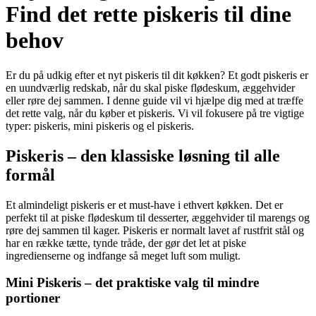
Find det rette piskeris til dine
behov
Er du på udkig efter et nyt piskeris til dit køkken? Et godt piskeris er
en uundværlig redskab, når du skal piske flødeskum, æggehvider
eller røre dej sammen. I denne guide vil vi hjælpe dig med at træffe
det rette valg, når du køber et piskeris. Vi vil fokusere på tre vigtige
typer: piskeris, mini piskeris og el piskeris.
Piskeris – den klassiske løsning til alle
formål
Et almindeligt piskeris er et must-have i ethvert køkken. Det er
perfekt til at piske flødeskum til desserter, æggehvider til marengs og
røre dej sammen til kager. Piskeris er normalt lavet af rustfrit stål og
har en række tætte, tynde tråde, der gør det let at piske
ingredienserne og indfange så meget luft som muligt.
Mini Piskeris – det praktiske valg til mindre
portioner