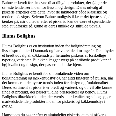
Bahne er kendt for sin evne til at tilbyde produkter, der følger de
seneste tendenser inden for livsstil og design. Deres udvalg af
piskeris afspejler ofte dette, hvor de inkluderer både klassiske og
moderne designs. Selvom Bahne muligvis ikke er det første sted, du
tænker på, når du leder efter et piskeris, kan de være et spændende
sted at udforske på grund af deres unikke og stilfulde udvalg.
Illums Bolighus
Illums Bolighus er en institution inden for boligindretning og
livsstilsprodukter i Danmark og har været det i mange år. De tilbyder
et bredt udvalg af køkkenudstyr, herunder piskeris af forskellige
typer og varianter. Butikken lægger vægt på at tilbyde produkter af
høj kvalitet og design, der passer til danske hjem.
Illums Bolighus er kendt for sin omfattende viden om
boligindretning og køkkenudstyr og har altid fingeren på pulsen, når
det kommer til de nyeste trends inden for design og funktionalitet.
Deres sortiment af piskeris er bredt og varieret, og du vil ofte kunne
finde et produkt, der passer til dine præferencer og behov. Illums
Bolighus tiltrækker kunder, der værdsætter kvalitet og stil og søger
markedsledende produkter inden for piskeris og køkkenudstyr i
øvrigt.
Uanset om du søger efter et almindeligt piskeris, et mini piskeris