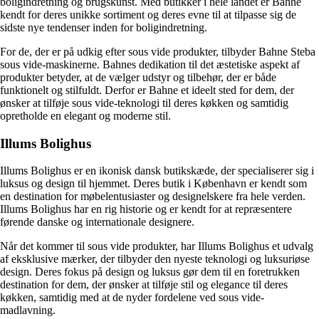
boligindretning og brugskunst. Med butikker i hele landet er Bahne
kendt for deres unikke sortiment og deres evne til at tilpasse sig de
sidste nye tendenser inden for boligindretning.
For de, der er på udkig efter sous vide produkter, tilbyder Bahne Steba
sous vide-maskinerne. Bahnes dedikation til det æstetiske aspekt af
produkter betyder, at de vælger udstyr og tilbehør, der er både
funktionelt og stilfuldt. Derfor er Bahne et ideelt sted for dem, der
ønsker at tilføje sous vide-teknologi til deres køkken og samtidig
opretholde en elegant og moderne stil.
Illums Bolighus
Illums Bolighus er en ikonisk dansk butikskæde, der specialiserer sig i
luksus og design til hjemmet. Deres butik i København er kendt som
en destination for møbelentusiaster og designelskere fra hele verden.
Illums Bolighus har en rig historie og er kendt for at repræsentere
førende danske og internationale designere.
Når det kommer til sous vide produkter, har Illums Bolighus et udvalg
af eksklusive mærker, der tilbyder den nyeste teknologi og luksuriøse
design. Deres fokus på design og luksus gør dem til en foretrukken
destination for dem, der ønsker at tilføje stil og elegance til deres
køkken, samtidig med at de nyder fordelene ved sous vide-
madlavning.