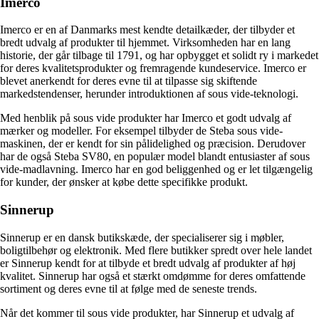
Imerco
Imerco er en af Danmarks mest kendte detailkæder, der tilbyder et
bredt udvalg af produkter til hjemmet. Virksomheden har en lang
historie, der går tilbage til 1791, og har opbygget et solidt ry i markedet
for deres kvalitetsprodukter og fremragende kundeservice. Imerco er
blevet anerkendt for deres evne til at tilpasse sig skiftende
markedstendenser, herunder introduktionen af ​​sous vide-teknologi.
Med henblik på sous vide produkter har Imerco et godt udvalg af
mærker og modeller. For eksempel tilbyder de Steba sous vide-
maskinen, der er kendt for sin pålidelighed og præcision. Derudover
har de også Steba SV80, en populær model blandt entusiaster af sous
vide-madlavning. Imerco har en god beliggenhed og er let tilgængelig
for kunder, der ønsker at købe dette specifikke produkt.
Sinnerup
Sinnerup er en dansk butikskæde, der specialiserer sig i møbler,
boligtilbehør og elektronik. Med flere butikker spredt over hele landet
er Sinnerup kendt for at tilbyde et bredt udvalg af produkter af høj
kvalitet. Sinnerup har også et stærkt omdømme for deres omfattende
sortiment og deres evne til at følge med de seneste trends.
Når det kommer til sous vide produkter, har Sinnerup et udvalg af