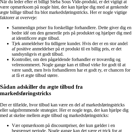
Når du leder efter et billigt Steba Sous Vide-produkt, er det vigtigt at
være opmærksom på nogle hint, der kan hjælpe dig med at genkende
ægte billige tilbud fra blot markedsføringstricks. Her er nogle vigtige
faktorer at overveje:
Sammenlign priser fra forskellige forhandlere. Dette giver dig en
bedre idé om den generelle pris på produktet og hjælper dig med
at identificere ægte tilbud.
Tjek anmeldelser fra tidligere kunder. Hvis der er en stor andel
af positive anmeldelser på et produkt til en billig pris, er det
sandsynligvis et godt tilbud.
Kontroller, om den pågældende forhandler er troværdig og
velrenommeret. Nogle gange kan et tilbud virke for godt til at
være sandt, men hvis forhandleren har et godt ry, er chancen for
at få et ægte tilbud større.
Sådan adskiller du ægte tilbud fra
markedsføringstricks
Der er tilfælde, hvor tilbud kan være en del af markedsføringstricks
eller salgsfremmende strategier. Her er nogle tegn, der kan hjælpe dig
med at skelne mellem ægte tilbud og markedsføringstricks:
Vær opmærksom på discountpriser, der kun gælder i en
begrænset periode. Nogle gange kan det være et trick for at