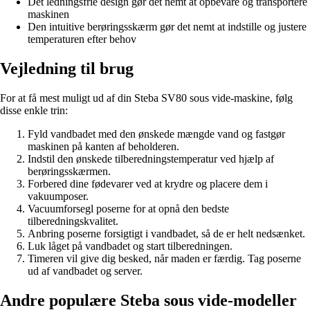
Det ledningsfrie design gør det nemt at opbevare og transportere
maskinen
Den intuitive berøringsskærm gør det nemt at indstille og justere
temperaturen efter behov
Vejledning til brug
For at få mest muligt ud af din Steba SV80 sous vide-maskine, følg
disse enkle trin:
Fyld vandbadet med den ønskede mængde vand og fastgør
maskinen på kanten af beholderen.
Indstil den ønskede tilberedningstemperatur ved hjælp af
berøringsskærmen.
Forbered dine fødevarer ved at krydre og placere dem i
vakuumposer.
Vacuumforsegl poserne for at opnå den bedste
tilberedningskvalitet.
Anbring poserne forsigtigt i vandbadet, så de er helt nedsænket.
Luk låget på vandbadet og start tilberedningen.
Timeren vil give dig besked, når maden er færdig. Tag poserne
ud af vandbadet og server.
Andre populære Steba sous vide-modeller