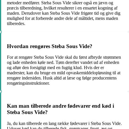
metoder medfører. Steba Sous Vide sikrer også en jævn og
præcis tilberedning, hvilket resulterer i en ensartet kogning af
maden. Derudover kan Steba Sous Vide frigøre tid og give dig
mulighed for at forberede andre dele af måltidet, mens maden
tilberedes.
Hvordan rengøres Steba Sous Vide?
For at rengøre Steba Sous Vide skal du først afbryde strømmen
og lade enheden køle ned. Tøm derefter vandet ud af enheden
og aftør den forsigtigt med en fugtig klud. Hvis der er
madrester, kan du bruge en mild opvaskemiddelopløsning til at
rengøre indersiden. Husk altid at læse og følge producentens
rengøringsinstruktioner.
Kan man tilberede andre fødevarer end kød i
Steba Sous Vide?
Ja, du kan tilberede en lang række fødevarer i Steba Sous Vide.
Udover kød kan du tilberede fisk, grøntsager, frugt, æg og