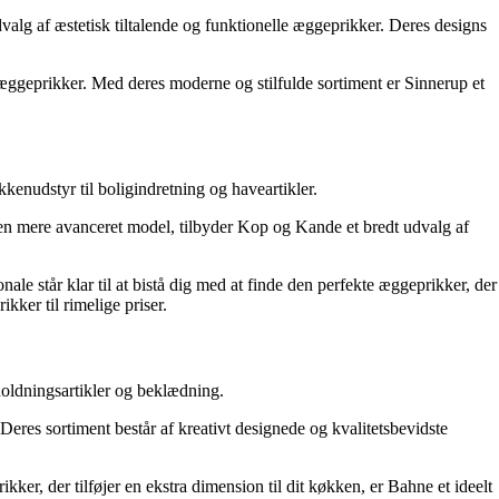
alg af æstetisk tiltalende og funktionelle æggeprikker. Deres designs
or æggeprikker. Med deres moderne og stilfulde sortiment er Sinnerup et
kenudstyr til boligindretning og haveartikler.
en mere avanceret model, tilbyder Kop og Kande et bredt udvalg af
le står klar til at bistå dig med at finde den perfekte æggeprikker, der
kker til rimelige priser.
sholdningsartikler og beklædning.
res sortiment består af kreativt designede og kvalitetsbevidste
kker, der tilføjer en ekstra dimension til dit køkken, er Bahne et ideelt