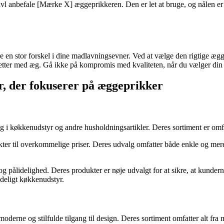
 tvivl anbefale [Mærke X] æggeprikkeren. Den er let at bruge, og nålen 
e en stor forskel i dine madlavningsevner. Ved at vælge den rigtige æ
retter med æg. Gå ikke på kompromis med kvaliteten, når du vælger din 
r, der fokuserer på æggeprikker
g i køkkenudstyr og andre husholdningsartikler. Deres sortiment er omfat
kter til overkommelige priser. Deres udvalg omfatter både enkle og mer
 og pålidelighed. Deres produkter er nøje udvalgt for at sikre, at kunde
deligt køkkenudstyr.
oderne og stilfulde tilgang til design. Deres sortiment omfatter alt fra 