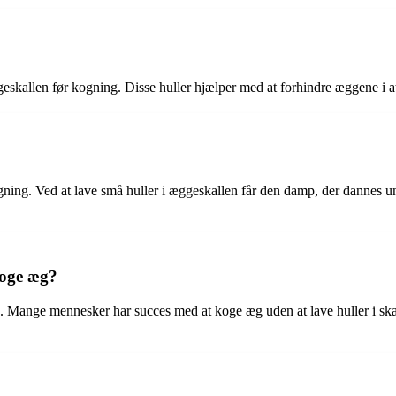
æggeskallen før kogning. Disse huller hjælper med at forhindre æggene i
ing. Ved at lave små huller i æggeskallen får den damp, der dannes unde
koge æg?
g. Mange mennesker har succes med at koge æg uden at lave huller i ska