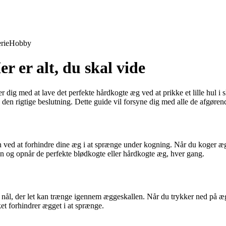
rie
Hobby
 er alt, du skal vide
 dig med at lave det perfekte hårdkogte æg ved at prikke et lille hul i
e den rigtige beslutning. Dette guide vil forsyne dig med alle de afgøren
ion ved at forhindre dine æg i at sprænge under kogning. Når du koger æ
 og opnår de perfekte blødkogte eller hårdkogte æg, hver gang.
ål, der let kan trænge igennem æggeskallen. Når du trykker ned på ægge
et forhindrer ægget i at sprænge.