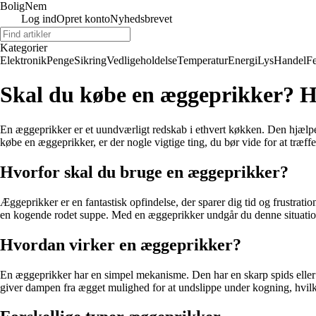
BoligNem
Log ind
Opret konto
Nyhedsbrevet
Kategorier
Elektronik
Penge
Sikring
Vedligeholdelse
Temperatur
Energi
Lys
Handel
Fe
Skal du købe en æggeprikker? Her
En æggeprikker er et uundværligt redskab i ethvert køkken. Den hjælper
købe en æggeprikker, er der nogle vigtige ting, du bør vide for at træff
Hvorfor skal du bruge en æggeprikker?
Æggeprikker er en fantastisk opfindelse, der sparer dig tid og frustrat
en kogende rodet suppe. Med en æggeprikker undgår du denne situation
Hvordan virker en æggeprikker?
En æggeprikker har en simpel mekanisme. Den har en skarp spids eller n
giver dampen fra ægget mulighed for at undslippe under kogning, hvilk