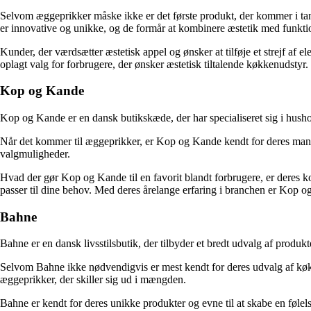
Selvom æggeprikker måske ikke er det første produkt, der kommer i tan
er innovative og unikke, og de formår at kombinere æstetik med funktio
Kunder, der værdsætter æstetisk appel og ønsker at tilføje et strejf af 
oplagt valg for forbrugere, der ønsker æstetisk tiltalende køkkenudstyr.
Kop og Kande
Kop og Kande er en dansk butikskæde, der har specialiseret sig i hushol
Når det kommer til æggeprikker, er Kop og Kande kendt for deres mang
valgmuligheder.
Hvad der gør Kop og Kande til en favorit blandt forbrugere, er deres ko
passer til dine behov. Med deres årelange erfaring i branchen er Kop og 
Bahne
Bahne er en dansk livsstilsbutik, der tilbyder et bredt udvalg af produkt
Selvom Bahne ikke nødvendigvis er mest kendt for deres udvalg af køkke
æggeprikker, der skiller sig ud i mængden.
Bahne er kendt for deres unikke produkter og evne til at skabe en følels