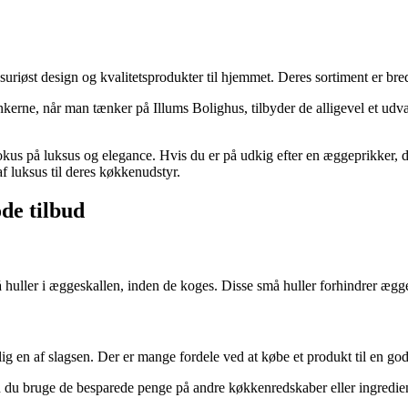
ksuriøst design og kvalitetsprodukter til hjemmet. Deres sortiment er bre
kerne, når man tænker på Illums Bolighus, tilbyder de alligevel et udv
okus på luksus og elegance. Hvis du er på udkig efter en æggeprikker, de
 af luksus til deres køkkenudstyr.
de tilbud
 huller i æggeskallen, inden de koges. Disse små huller forhindrer ægge
llig en af slagsen. Der er mange fordele ved at købe et produkt til en god
an du bruge de besparede penge på andre køkkenredskaber eller ingredie