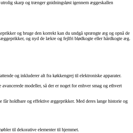
er utrolig skarp og trænger gnidningsløst igennem æggeskallen
ggeprikker og bruge den korrekt kan du undgå sprængte æg og opnå de
æggeprikker, og nyd de lækre og fejlfri blødkogte eller hårdkogte æg.
tende og inkluderer alt fra køkkengrej til elektroniske apparater.
e avancerede modeller, så der er noget for enhver smag og ethvert
rne får holdbare og effektive æggeprikker. Med deres lange historie og
møbler til dekorative elementer til hjemmet.