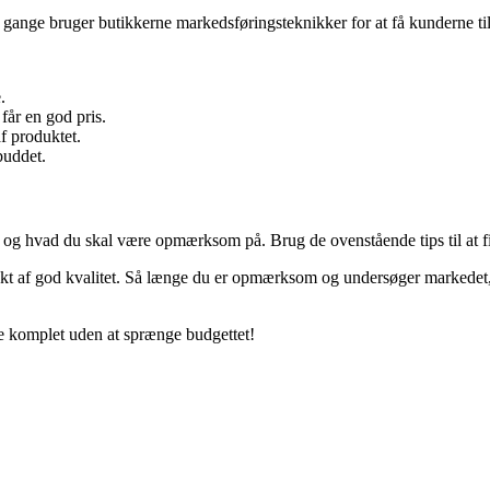
gange bruger butikkerne markedsføringsteknikker for at få kunderne til at
.
får en god pris.
f produktet.
buddet.
de og hvad du skal være opmærksom på. Brug de ovenstående tips til at 
t af god kvalitet. Så længe du er opmærksom og undersøger markedet, ka
re komplet uden at sprænge budgettet!