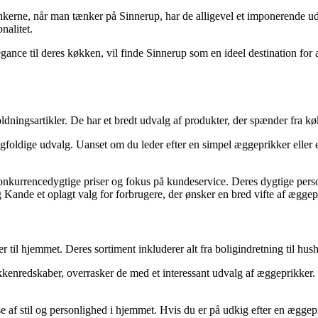
kerne, når man tænker på Sinnerup, har de alligevel et imponerende udv
nalitet.
elegance til deres køkken, vil finde Sinnerup som en ideel destination f
dningsartikler. De har et bredt udvalg af produkter, der spænder fra køk
foldige udvalg. Uanset om du leder efter en simpel æggeprikker eller 
nkurrencedygtige priser og fokus på kundeservice. Deres dygtige persona
Kande et oplagt valg for forbrugere, der ønsker en bred vifte af æggepri
er til hjemmet. Deres sortiment inkluderer alt fra boligindretning til hu
nredskaber, overrasker de med et interessant udvalg af æggeprikker. De
e af stil og personlighed i hjemmet. Hvis du er på udkig efter en æggepri