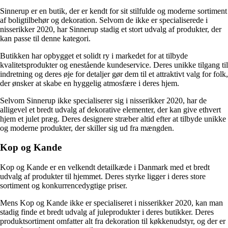
Sinnerup er en butik, der er kendt for sit stilfulde og moderne sortiment
af boligtilbehør og dekoration. Selvom de ikke er specialiserede i
nisserikker 2020, har Sinnerup stadig et stort udvalg af produkter, der
kan passe til denne kategori.
Butikken har opbygget et solidt ry i markedet for at tilbyde
kvalitetsprodukter og enestående kundeservice. Deres unikke tilgang til
indretning og deres øje for detaljer gør dem til et attraktivt valg for folk,
der ønsker at skabe en hyggelig atmosfære i deres hjem.
Selvom Sinnerup ikke specialiserer sig i nisserikker 2020, har de
alligevel et bredt udvalg af dekorative elementer, der kan give ethvert
hjem et julet præg. Deres designere stræber altid efter at tilbyde unikke
og moderne produkter, der skiller sig ud fra mængden.
Kop og Kande
Kop og Kande er en velkendt detailkæde i Danmark med et bredt
udvalg af produkter til hjemmet. Deres styrke ligger i deres store
sortiment og konkurrencedygtige priser.
Mens Kop og Kande ikke er specialiseret i nisserikker 2020, kan man
stadig finde et bredt udvalg af juleprodukter i deres butikker. Deres
produktsortiment omfatter alt fra dekoration til køkkenudstyr, og der er