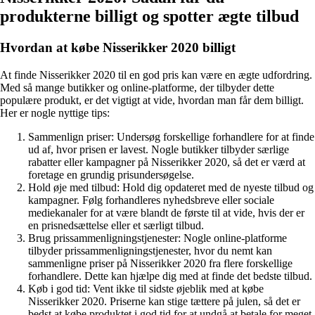
produkterne billigt og spotter ægte tilbud
Hvordan at købe Nisserikker 2020 billigt
At finde Nisserikker 2020 til en god pris kan være en ægte udfordring.
Med så mange butikker og online-platforme, der tilbyder dette
populære produkt, er det vigtigt at vide, hvordan man får dem billigt.
Her er nogle nyttige tips:
Sammenlign priser: Undersøg forskellige forhandlere for at finde
ud af, hvor prisen er lavest. Nogle butikker tilbyder særlige
rabatter eller kampagner på Nisserikker 2020, så det er værd at
foretage en grundig prisundersøgelse.
Hold øje med tilbud: Hold dig opdateret med de nyeste tilbud og
kampagner. Følg forhandleres nyhedsbreve eller sociale
mediekanaler for at være blandt de første til at vide, hvis der er
en prisnedsættelse eller et særligt tilbud.
Brug prissammenligningstjenester: Nogle online-platforme
tilbyder prissammenligningstjenester, hvor du nemt kan
sammenligne priser på Nisserikker 2020 fra flere forskellige
forhandlere. Dette kan hjælpe dig med at finde det bedste tilbud.
Køb i god tid: Vent ikke til sidste øjeblik med at købe
Nisserikker 2020. Priserne kan stige tættere på julen, så det er
bedst at købe produktet i god tid for at undgå at betale for meget.