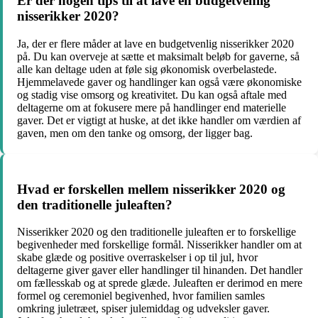
Er der nogen tips til at lave en budgetvenlig
nisserikker 2020?
Ja, der er flere måder at lave en budgetvenlig nisserikker 2020
på. Du kan overveje at sætte et maksimalt beløb for gaverne, så
alle kan deltage uden at føle sig økonomisk overbelastede.
Hjemmelavede gaver og handlinger kan også være økonomiske
og stadig vise omsorg og kreativitet. Du kan også aftale med
deltagerne om at fokusere mere på handlinger end materielle
gaver. Det er vigtigt at huske, at det ikke handler om værdien af
gaven, men om den tanke og omsorg, der ligger bag.
Hvad er forskellen mellem nisserikker 2020 og
den traditionelle juleaften?
Nisserikker 2020 og den traditionelle juleaften er to forskellige
begivenheder med forskellige formål. Nisserikker handler om at
skabe glæde og positive overraskelser i op til jul, hvor
deltagerne giver gaver eller handlinger til hinanden. Det handler
om fællesskab og at sprede glæde. Juleaften er derimod en mere
formel og ceremoniel begivenhed, hvor familien samles
omkring juletræet, spiser julemiddag og udveksler gaver.