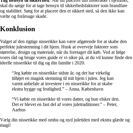
Tag hensyn til sikkerhed
: Når du placerer din nisserikke i hjemmet,
skal du sørge for at tage hensyn til sikkerhedsfaktorer som brandfare
og stabilitet. Sørg for at placere den et sikkert sted, så den ikke kan
vælte og forårsage skade.
Konklusion
Valget af den rigtige nisserikke kan være afgørende for at skabe den
perfekte julestemning i dit hjem. Husk at overveje faktorer som
størrelse, design og materiale, når du foretager dit køb. Ved at følge
vores råd og bruge vores guide er vi sikre på, at du vil kunne finde den
ideelle nisserikke til dig og din familie i 2020.
“Jeg købte en nisserikke sidste år, og det har virkelig
tilføjet en magisk stemning til mit hjem i julen. Jeg kan
varmt anbefale at investere i en nisserikke for at skabe
ekstra hygge og festlighed.” – Anna, København
“Vi købte en nisserikke til vores datter, og hun elsker den.
Det er blevet en fast del af vores juletraditioner.” – Peter,
Aarhus
Vælg din nisserikke med omhu og nyd juletiden med ekstra glæde og
magi!