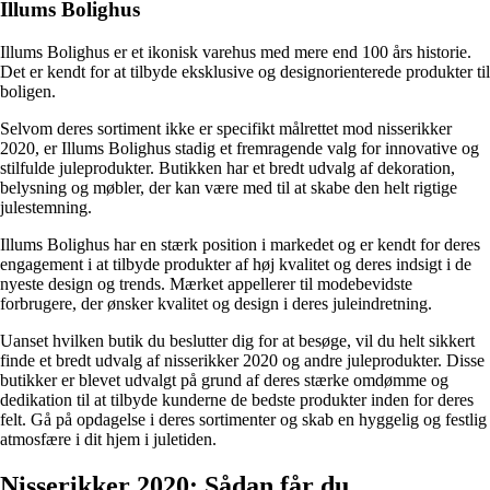
Illums Bolighus
Illums Bolighus er et ikonisk varehus med mere end 100 års historie.
Det er kendt for at tilbyde eksklusive og designorienterede produkter til
boligen.
Selvom deres sortiment ikke er specifikt målrettet mod nisserikker
2020, er Illums Bolighus stadig et fremragende valg for innovative og
stilfulde juleprodukter. Butikken har et bredt udvalg af dekoration,
belysning og møbler, der kan være med til at skabe den helt rigtige
julestemning.
Illums Bolighus har en stærk position i markedet og er kendt for deres
engagement i at tilbyde produkter af høj kvalitet og deres indsigt i de
nyeste design og trends. Mærket appellerer til modebevidste
forbrugere, der ønsker kvalitet og design i deres juleindretning.
Uanset hvilken butik du beslutter dig for at besøge, vil du helt sikkert
finde et bredt udvalg af nisserikker 2020 og andre juleprodukter. Disse
butikker er blevet udvalgt på grund af deres stærke omdømme og
dedikation til at tilbyde kunderne de bedste produkter inden for deres
felt. Gå på opdagelse i deres sortimenter og skab en hyggelig og festlig
atmosfære i dit hjem i juletiden.
Nisserikker 2020: Sådan får du