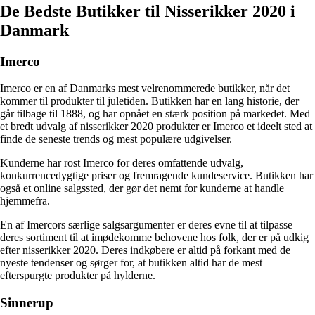
De Bedste Butikker til Nisserikker 2020 i
Danmark
Imerco
Imerco er en af Danmarks mest velrenommerede butikker, når det
kommer til produkter til juletiden. Butikken har en lang historie, der
går tilbage til 1888, og har opnået en stærk position på markedet. Med
et bredt udvalg af nisserikker 2020 produkter er Imerco et ideelt sted at
finde de seneste trends og mest populære udgivelser.
Kunderne har rost Imerco for deres omfattende udvalg,
konkurrencedygtige priser og fremragende kundeservice. Butikken har
også et online salgssted, der gør det nemt for kunderne at handle
hjemmefra.
En af Imercors særlige salgsargumenter er deres evne til at tilpasse
deres sortiment til at imødekomme behovene hos folk, der er på udkig
efter nisserikker 2020. Deres indkøbere er altid på forkant med de
nyeste tendenser og sørger for, at butikken altid har de mest
efterspurgte produkter på hylderne.
Sinnerup