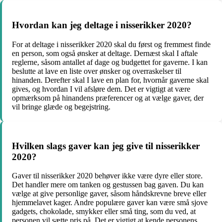
Hvordan kan jeg deltage i nisserikker 2020?
For at deltage i nisserikker 2020 skal du først og fremmest finde
en person, som også ønsker at deltage. Dernæst skal I aftale
reglerne, såsom antallet af dage og budgettet for gaverne. I kan
beslutte at lave en liste over ønsker og overraskelser til
hinanden. Derefter skal I lave en plan for, hvornår gaverne skal
gives, og hvordan I vil afsløre dem. Det er vigtigt at være
opmærksom på hinandens præferencer og at vælge gaver, der
vil bringe glæde og begejstring.
Hvilken slags gaver kan jeg give til nisserikker
2020?
Gaver til nisserikker 2020 behøver ikke være dyre eller store.
Det handler mere om tanken og gestussen bag gaven. Du kan
vælge at give personlige gaver, såsom håndskrevne breve eller
hjemmelavet kager. Andre populære gaver kan være små sjove
gadgets, chokolade, smykker eller små ting, som du ved, at
personen vil sætte pris på. Det er vigtigt at kende personens