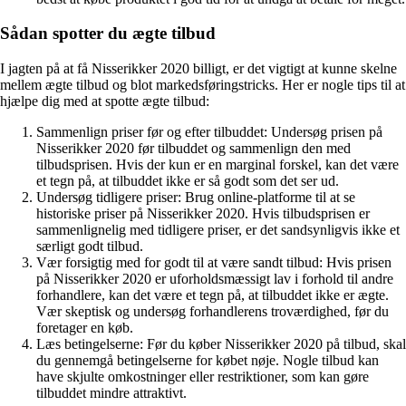
Sådan spotter du ægte tilbud
I jagten på at få Nisserikker 2020 billigt, er det vigtigt at kunne skelne
mellem ægte tilbud og blot markedsføringstricks. Her er nogle tips til at
hjælpe dig med at spotte ægte tilbud:
Sammenlign priser før og efter tilbuddet: Undersøg prisen på
Nisserikker 2020 før tilbuddet og sammenlign den med
tilbudsprisen. Hvis der kun er en marginal forskel, kan det være
et tegn på, at tilbuddet ikke er så godt som det ser ud.
Undersøg tidligere priser: Brug online-platforme til at se
historiske priser på Nisserikker 2020. Hvis tilbudsprisen er
sammenlignelig med tidligere priser, er det sandsynligvis ikke et
særligt godt tilbud.
Vær forsigtig med for godt til at være sandt tilbud: Hvis prisen
på Nisserikker 2020 er uforholdsmæssigt lav i forhold til andre
forhandlere, kan det være et tegn på, at tilbuddet ikke er ægte.
Vær skeptisk og undersøg forhandlerens troværdighed, før du
foretager en køb.
Læs betingelserne: Før du køber Nisserikker 2020 på tilbud, skal
du gennemgå betingelserne for købet nøje. Nogle tilbud kan
have skjulte omkostninger eller restriktioner, som kan gøre
tilbuddet mindre attraktivt.