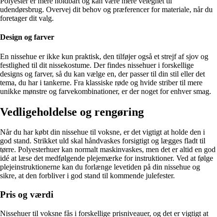
Polyester er mere holdbart og kan være mere velegnet til
udendørsbrug. Overvej dit behov og præferencer for materiale, når du
foretager dit valg.
Design og farver
En nissehue er ikke kun praktisk, den tilføjer også et strejf af sjov og
festlighed til dit nissekostume. Der findes nissehuer i forskellige
designs og farver, så du kan vælge en, der passer til din stil eller det
tema, du har i tankerne. Fra klassiske røde og hvide striber til mere
unikke mønstre og farvekombinationer, er der noget for enhver smag.
Vedligeholdelse og rengøring
Når du har købt din nissehue til voksne, er det vigtigt at holde den i
god stand. Strikket uld skal håndvaskes forsigtigt og lægges fladt til
tørre. Polyesterhuer kan normalt maskinvaskes, men det er altid en god
idé at læse det medfølgende plejemærke for instruktioner. Ved at følge
plejeinstruktionerne kan du forlænge levetiden på din nissehue og
sikre, at den forbliver i god stand til kommende julefester.
Pris og værdi
Nissehuer til voksne fås i forskellige prisniveauer, og det er vigtigt at