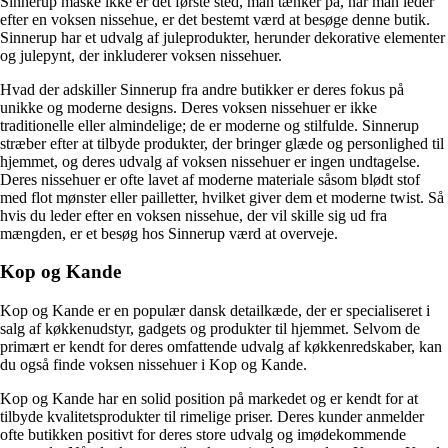
Sinnerup måske ikke er det første sted, man tænker på, når man leder
efter en voksen nissehue, er det bestemt værd at besøge denne butik.
Sinnerup har et udvalg af juleprodukter, herunder dekorative elementer
og julepynt, der inkluderer voksen nissehuer.
Hvad der adskiller Sinnerup fra andre butikker er deres fokus på
unikke og moderne designs. Deres voksen nissehuer er ikke
traditionelle eller almindelige; de er moderne og stilfulde. Sinnerup
stræber efter at tilbyde produkter, der bringer glæde og personlighed til
hjemmet, og deres udvalg af voksen nissehuer er ingen undtagelse.
Deres nissehuer er ofte lavet af moderne materiale såsom blødt stof
med flot mønster eller pailletter, hvilket giver dem et moderne twist. Så
hvis du leder efter en voksen nissehue, der vil skille sig ud fra
mængden, er et besøg hos Sinnerup værd at overveje.
Kop og Kande
Kop og Kande er en populær dansk detailkæde, der er specialiseret i
salg af køkkenudstyr, gadgets og produkter til hjemmet. Selvom de
primært er kendt for deres omfattende udvalg af køkkenredskaber, kan
du også finde voksen nissehuer i Kop og Kande.
Kop og Kande har en solid position på markedet og er kendt for at
tilbyde kvalitetsprodukter til rimelige priser. Deres kunder anmelder
ofte butikken positivt for deres store udvalg og imødekommende