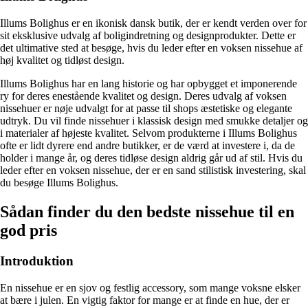
Illums Bolighus er en ikonisk dansk butik, der er kendt verden over for
sit eksklusive udvalg af boligindretning og designprodukter. Dette er
det ultimative sted at besøge, hvis du leder efter en voksen nissehue af
høj kvalitet og tidløst design.
Illums Bolighus har en lang historie og har opbygget et imponerende
ry for deres enestående kvalitet og design. Deres udvalg af voksen
nissehuer er nøje udvalgt for at passe til shops æstetiske og elegante
udtryk. Du vil finde nissehuer i klassisk design med smukke detaljer og
i materialer af højeste kvalitet. Selvom produkterne i Illums Bolighus
ofte er lidt dyrere end andre butikker, er de værd at investere i, da de
holder i mange år, og deres tidløse design aldrig går ud af stil. Hvis du
leder efter en voksen nissehue, der er en sand stilistisk investering, skal
du besøge Illums Bolighus.
Sådan finder du den bedste nissehue til en
god pris
Introduktion
En nissehue er en sjov og festlig accessory, som mange voksne elsker
at bære i julen. En vigtig faktor for mange er at finde en hue, der er