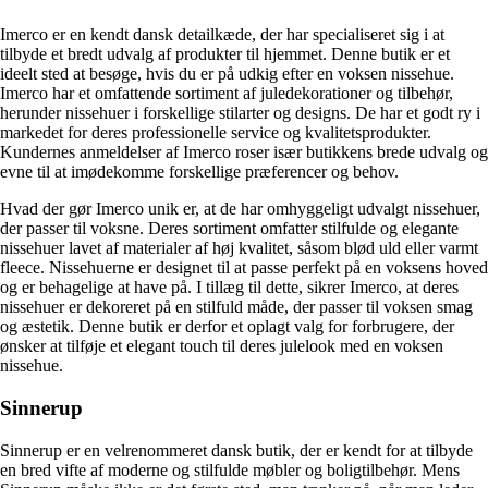
Imerco er en kendt dansk detailkæde, der har specialiseret sig i at
tilbyde et bredt udvalg af produkter til hjemmet. Denne butik er et
ideelt sted at besøge, hvis du er på udkig efter en voksen nissehue.
Imerco har et omfattende sortiment af juledekorationer og tilbehør,
herunder nissehuer i forskellige stilarter og designs. De har et godt ry i
markedet for deres professionelle service og kvalitetsprodukter.
Kundernes anmeldelser af Imerco roser især butikkens brede udvalg og
evne til at imødekomme forskellige præferencer og behov.
Hvad der gør Imerco unik er, at de har omhyggeligt udvalgt nissehuer,
der passer til voksne. Deres sortiment omfatter stilfulde og elegante
nissehuer lavet af materialer af høj kvalitet, såsom blød uld eller varmt
fleece. Nissehuerne er designet til at passe perfekt på en voksens hoved
og er behagelige at have på. I tillæg til dette, sikrer Imerco, at deres
nissehuer er dekoreret på en stilfuld måde, der passer til voksen smag
og æstetik. Denne butik er derfor et oplagt valg for forbrugere, der
ønsker at tilføje et elegant touch til deres julelook med en voksen
nissehue.
Sinnerup
Sinnerup er en velrenommeret dansk butik, der er kendt for at tilbyde
en bred vifte af moderne og stilfulde møbler og boligtilbehør. Mens