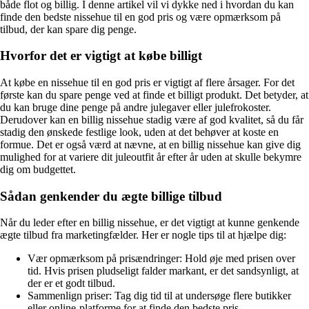
både flot og billig. I denne artikel vil vi dykke ned i hvordan du kan
finde den bedste nissehue til en god pris og være opmærksom på
tilbud, der kan spare dig penge.
Hvorfor det er vigtigt at købe billigt
At købe en nissehue til en god pris er vigtigt af flere årsager. For det
første kan du spare penge ved at finde et billigt produkt. Det betyder, at
du kan bruge dine penge på andre julegaver eller julefrokoster.
Derudover kan en billig nissehue stadig være af god kvalitet, så du får
stadig den ønskede festlige look, uden at det behøver at koste en
formue. Det er også værd at nævne, at en billig nissehue kan give dig
mulighed for at variere dit juleoutfit år efter år uden at skulle bekymre
dig om budgettet.
Sådan genkender du ægte billige tilbud
Når du leder efter en billig nissehue, er det vigtigt at kunne genkende
ægte tilbud fra marketingfælder. Her er nogle tips til at hjælpe dig:
Vær opmærksom på prisændringer: Hold øje med prisen over
tid. Hvis prisen pludseligt falder markant, er det sandsynligt, at
der er et godt tilbud.
Sammenlign priser: Tag dig tid til at undersøge flere butikker
eller online-platforme for at finde den bedste pris.