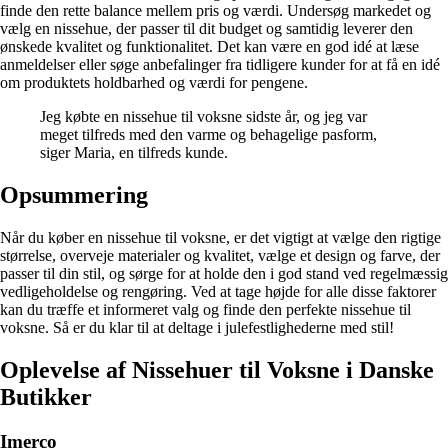
finde den rette balance mellem pris og værdi. Undersøg markedet og
vælg en nissehue, der passer til dit budget og samtidig leverer den
ønskede kvalitet og funktionalitet. Det kan være en god idé at læse
anmeldelser eller søge anbefalinger fra tidligere kunder for at få en idé
om produktets holdbarhed og værdi for pengene.
Jeg købte en nissehue til voksne sidste år, og jeg var
meget tilfreds med den varme og behagelige pasform,
siger Maria, en tilfreds kunde.
Opsummering
Når du køber en nissehue til voksne, er det vigtigt at vælge den rigtige
størrelse, overveje materialer og kvalitet, vælge et design og farve, der
passer til din stil, og sørge for at holde den i god stand ved regelmæssig
vedligeholdelse og rengøring. Ved at tage højde for alle disse faktorer
kan du træffe et informeret valg og finde den perfekte nissehue til
voksne. Så er du klar til at deltage i julefestlighederne med stil!
Oplevelse af Nissehuer til Voksne i Danske
Butikker
Imerco