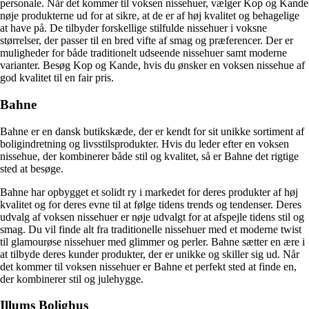
personale. Når det kommer til voksen nissehuer, vælger Kop og Kande
nøje produkterne ud for at sikre, at de er af høj kvalitet og behagelige
at have på. De tilbyder forskellige stilfulde nissehuer i voksne
størrelser, der passer til en bred vifte af smag og præferencer. Der er
muligheder for både traditionelt udseende nissehuer samt moderne
varianter. Besøg Kop og Kande, hvis du ønsker en voksen nissehue af
god kvalitet til en fair pris.
Bahne
Bahne er en dansk butikskæde, der er kendt for sit unikke sortiment af
boligindretning og livsstilsprodukter. Hvis du leder efter en voksen
nissehue, der kombinerer både stil og kvalitet, så er Bahne det rigtige
sted at besøge.
Bahne har opbygget et solidt ry i markedet for deres produkter af høj
kvalitet og for deres evne til at følge tidens trends og tendenser. Deres
udvalg af voksen nissehuer er nøje udvalgt for at afspejle tidens stil og
smag. Du vil finde alt fra traditionelle nissehuer med et moderne twist
til glamourøse nissehuer med glimmer og perler. Bahne sætter en ære i
at tilbyde deres kunder produkter, der er unikke og skiller sig ud. Når
det kommer til voksen nissehuer er Bahne et perfekt sted at finde en,
der kombinerer stil og julehygge.
Illums Bolighus