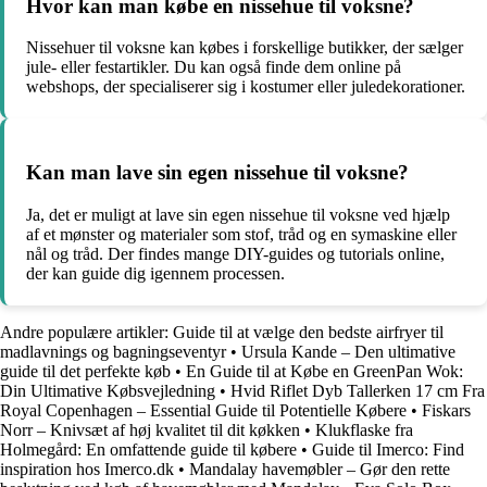
Hvor kan man købe en nissehue til voksne?
Nissehuer til voksne kan købes i forskellige butikker, der sælger
jule- eller festartikler. Du kan også finde dem online på
webshops, der specialiserer sig i kostumer eller juledekorationer.
Kan man lave sin egen nissehue til voksne?
Ja, det er muligt at lave sin egen nissehue til voksne ved hjælp
af et mønster og materialer som stof, tråd og en symaskine eller
nål og tråd. Der findes mange DIY-guides og tutorials online,
der kan guide dig igennem processen.
Andre populære artikler:
Guide til at vælge den bedste airfryer til
madlavnings og bagningseventyr
•
Ursula Kande – Den ultimative
guide til det perfekte køb
•
En Guide til at Købe en GreenPan Wok:
Din Ultimative Købsvejledning
•
Hvid Riflet Dyb Tallerken 17 cm Fra
Royal Copenhagen – Essential Guide til Potentielle Købere
•
Fiskars
Norr – Knivsæt af høj kvalitet til dit køkken
•
Klukflaske fra
Holmegård: En omfattende guide til købere
•
Guide til Imerco: Find
inspiration hos Imerco.dk
•
Mandalay havemøbler – Gør den rette