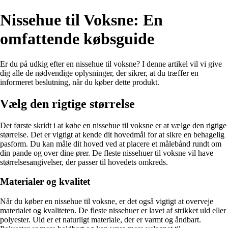
Nissehue til Voksne: En
omfattende købsguide
Er du på udkig efter en nissehue til voksne? I denne artikel vil vi give
dig alle de nødvendige oplysninger, der sikrer, at du træffer en
informeret beslutning, når du køber dette produkt.
Vælg den rigtige størrelse
Det første skridt i at købe en nissehue til voksne er at vælge den rigtige
størrelse. Det er vigtigt at kende dit hovedmål for at sikre en behagelig
pasform. Du kan måle dit hoved ved at placere et målebånd rundt om
din pande og over dine ører. De fleste nissehuer til voksne vil have
størrelsesangivelser, der passer til hovedets omkreds.
Materialer og kvalitet
Når du køber en nissehue til voksne, er det også vigtigt at overveje
materialet og kvaliteten. De fleste nissehuer er lavet af strikket uld eller
polyester. Uld er et naturligt materiale, der er varmt og åndbart.