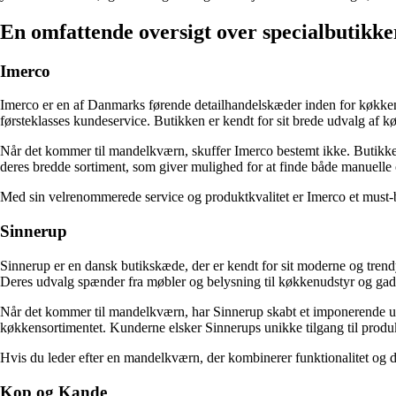
En omfattende oversigt over specialbutikk
Imerco
Imerco er en af ​​Danmarks førende detailhandelskæder inden for køkke
førsteklasses kundeservice. Butikken er kendt for sit brede udvalg af k
Når det kommer til mandelkværn, skuffer Imerco bestemt ikke. Butik
deres bredde sortiment, som giver mulighed for at finde både manuelle o
Med sin velrenommerede service og produktkvalitet er Imerco et must
Sinnerup
Sinnerup er en dansk butikskæde, der er kendt for sit moderne og trendy
Deres udvalg spænder fra møbler og belysning til køkkenudstyr og gad
Når det kommer til mandelkværn, har Sinnerup skabt et imponerende ud
køkkensortimentet. Kunderne elsker Sinnerups unikke tilgang til produkt
Hvis du leder efter en mandelkværn, der kombinerer funktionalitet og d
Kop og Kande