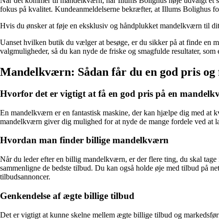
Når det kommer til mandelkværn, har Illums Bolighus nøje udvalgt et 
fokus på kvalitet. Kundeanmeldelserne bekræfter, at Illums Bolighus
Hvis du ønsker at føje en eksklusiv og håndplukket mandelkværn til dit
Uanset hvilken butik du vælger at besøge, er du sikker på at finde en ma
valgmuligheder, så du kan nyde de friske og smagfulde resultater, so
Mandelkværn: Sådan får du en god pris og f
Hvorfor det er vigtigt at få en god pris på en mandel
En mandelkværn er en fantastisk maskine, der kan hjælpe dig med at kv
mandelkværn giver dig mulighed for at nyde de mange fordele ved at l
Hvordan man finder billige mandelkværn
Når du leder efter en billig mandelkværn, er der flere ting, du skal tag
sammenligne de bedste tilbud. Du kan også holde øje med tilbud på nette
tilbudsannoncer.
Genkendelse af ægte billige tilbud
Det er vigtigt at kunne skelne mellem ægte billige tilbud og markedsfør