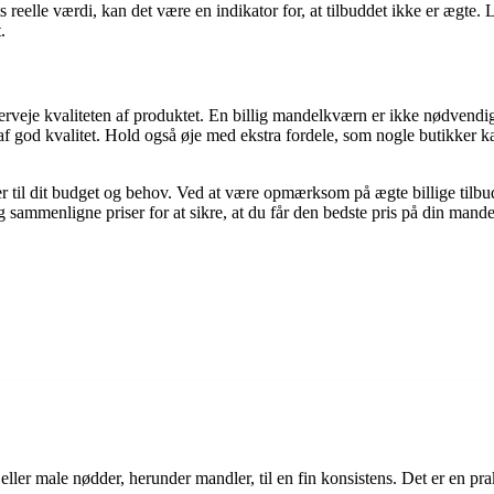
ts reelle værdi, kan det være en indikator for, at tilbuddet ikke er ægte. 
.
verveje kvaliteten af produktet. En billig mandelkværn er ikke nødvendig
og af god kvalitet. Hold også øje med ekstra fordele, som nogle butikker k
er til dit budget og behov. Ved at være opmærksom på ægte billige tilbu
ammenligne priser for at sikre, at du får den bedste pris på din mandel
er male nødder, herunder mandler, til en fin konsistens. Det er en prakt