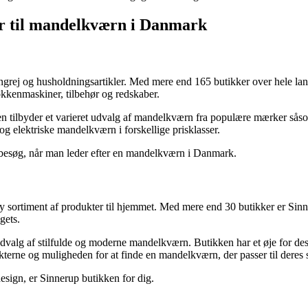
er til mandelkværn i Danmark
ngrej og husholdningsartikler. Med mere end 165 butikker over hele la
økkenmaskiner, tilbehør og redskaber.
ken tilbyder et varieret udvalg af mandelkværn fra populære mærker 
g elektriske mandelkværn i forskellige prisklasser.
-besøg, når man leder efter en mandelkværn i Danmark.
 sortiment af produkter til hjemmet. Med mere end 30 butikker er Sinner
gets.
valg af stilfulde og moderne mandelkværn. Butikken har et øje for des
erne og muligheden for at finde en mandelkværn, der passer til deres st
esign, er Sinnerup butikken for dig.