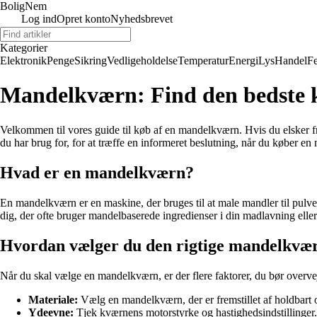
BoligNem
Log ind
Opret konto
Nyhedsbrevet
Kategorier
Elektronik
Penge
Sikring
Vedligeholdelse
Temperatur
Energi
Lys
Handel
Fe
Mandelkværn: Find den bedste 
Velkommen til vores guide til køb af en mandelkværn. Hvis du elsker f
du har brug for, for at træffe en informeret beslutning, når du køber e
Hvad er en mandelkværn?
En mandelkværn er en maskine, der bruges til at male mandler til pulver 
dig, der ofte bruger mandelbaserede ingredienser i din madlavning elle
Hvordan vælger du den rigtige mandelkvæ
Når du skal vælge en mandelkværn, er der flere faktorer, du bør overve
Materiale:
Vælg en mandelkværn, der er fremstillet af holdbart og
Ydeevne:
Tjek kværnens motorstyrke og hastighedsindstillinger.