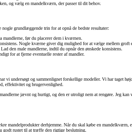
ken, og vælg en mandelkværn, der passer til dit behov.
 nogle grundlæggende trin for at opnå de bedste resultater:
fra mandlerne, før du placerer dem i kværnen.
konsistens. Nogle kværne giver dig mulighed for at vælge mellem groft e
 Lad den male mandlerne, indtil du opnår den ønskede konsistens.
digt for at fjerne eventuelle rester af mandler.
r vi undersøgt og sammenlignet forskellige modeller. Vi har taget højd
, effektivitet og brugervenlighed.
lerne jævnt og hurtigt, og den er utroligt nem at rengøre. Jeg kan var
ækre mandelprodukter derhjemme. Når du skal købe en mandelkværn, er de
odt rustet til at træffe den rigtige beslutning.