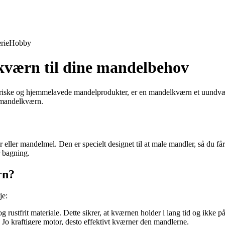
rie
Hobby
kværn til dine mandelbehov
riske og hjemmelavede mandelprodukter, er en mandelkværn et uundværli
n mandelkværn.
eller mandelmel. Den er specielt designet til at male mandler, så du får
r bagning.
rn?
je:
 rustfrit materiale. Dette sikrer, at kværnen holder i lang tid og ikke 
 Jo kraftigere motor, desto effektivt kværner den mandlerne.