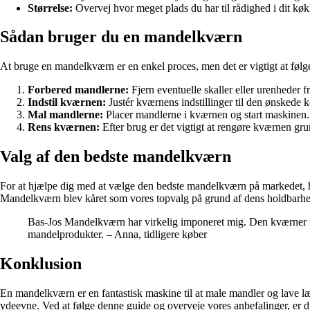
Størrelse:
Overvej hvor meget plads du har til rådighed i dit køk
Sådan bruger du en mandelkværn
At bruge en mandelkværn er en enkel proces, men det er vigtigt at følge
Forbered mandlerne:
Fjern eventuelle skaller eller urenheder 
Indstil kværnen:
Justér kværnens indstillinger til den ønskede 
Mal mandlerne:
Placer mandlerne i kværnen og start maskinen.
Rens kværnen:
Efter brug er det vigtigt at rengøre kværnen grun
Valg af den bedste mandelkværn
For at hjælpe dig med at vælge den bedste mandelkværn på markedet, ha
Mandelkværn blev kåret som vores topvalg på grund af dens holdbarhed
Bas-Jos Mandelkværn har virkelig imponeret mig. Den kværner mand
mandelprodukter. – Anna, tidligere køber
Konklusion
En mandelkværn er en fantastisk maskine til at male mandler og lave l
ydeevne. Ved at følge denne guide og overveje vores anbefalinger, er du g