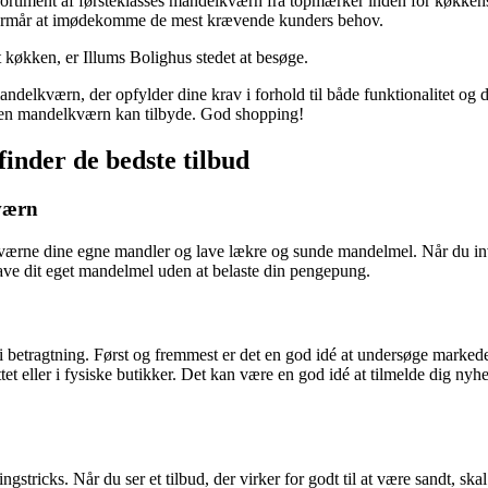
sortiment af førsteklasses mandelkværn fra topmærker inden for køkken
 formår at imødekomme de mest krævende kunders behov.
 køkken, er Illums Bolighus stedet at besøge.
ndelkværn, der opfylder dine krav i forhold til både funktionalitet og d
m en mandelkværn kan tilbyde. God shopping!
inder de bedste tilbud
kværn
ærne dine egne mandler og lave lækre og sunde mandelmel. Når du invest
ave dit eget mandelmel uden at belaste din pengepung.
e i betragtning. Først og fremmest er det en god idé at undersøge marked
t eller i fysiske butikker. Det kan være en god idé at tilmelde dig nyhe
ingstricks. Når du ser et tilbud, der virker for godt til at være sandt,