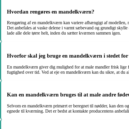
Hvordan rengøres en mandelkværn?
Rengøring af en mandelkværn kan variere afhængigt af modellen, men
Det anbefales at vaske delene i varmt sæbevand og grundigt skylle d
lade alle dele tørre helt, inden du sætter kværnen sammen igen.
Hvorfor skal jeg bruge en mandelkværn i stedet f
En mandelkværn giver dig mulighed for at male mandler frisk lige f
fugtighed over tid. Ved at eje en mandelkværn kan du sikre, at du alt
Kan en mandelkværn bruges til at male andre føde
Selvom en mandelkværn primært er beregnet til nødder, kan den også b
egnede til kværning. Det er bedst at kontakte producentens anbefal