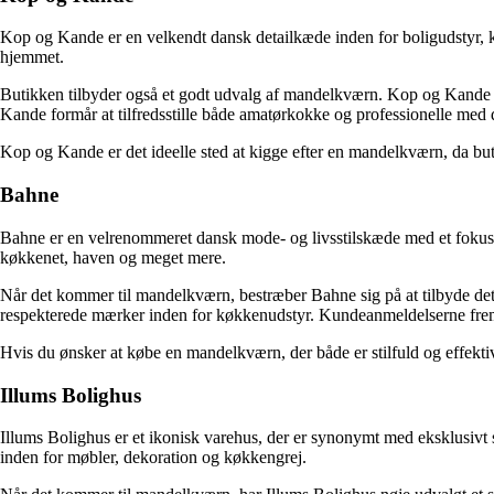
Kop og Kande er en velkendt dansk detailkæde inden for boligudstyr, k
hjemmet.
Butikken tilbyder også et godt udvalg af mandelkværn. Kop og Kande f
Kande formår at tilfredsstille både amatørkokke og professionelle med 
Kop og Kande er det ideelle sted at kigge efter en mandelkværn, da but
Bahne
Bahne er en velrenommeret dansk mode- og livsstilskæde med et fokus p
køkkenet, haven og meget mere.
Når det kommer til mandelkværn, bestræber Bahne sig på at tilbyde det 
respekterede mærker inden for køkkenudstyr. Kundeanmeldelserne fre
Hvis du ønsker at købe en mandelkværn, der både er stilfuld og effekti
Illums Bolighus
Illums Bolighus er et ikonisk varehus, der er synonymt med eksklusivt 
inden for møbler, dekoration og køkkengrej.