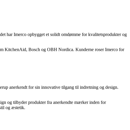
ndet har Imerco opbygget et solidt omdømme for kvalitetsprodukter og
såsom KitchenAid, Bosch og OBH Nordica. Kunderne roser Imerco for
up anerkendt for sin innovative tilgang til indretning og design.
ign og tilbyder produkter fra anerkendte mærker inden for
il og æstetik.