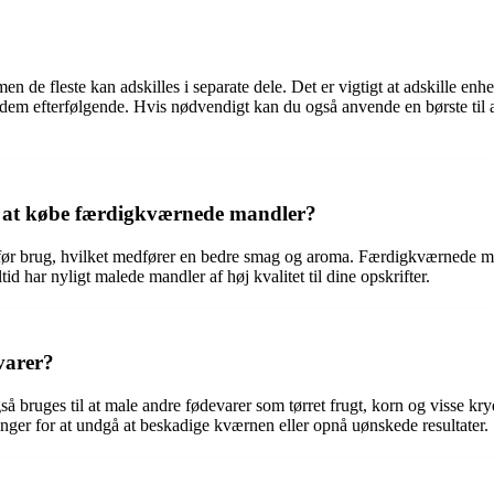
 de fleste kan adskilles i separate dele. Det er vigtigt at adskille en
em efterfølgende. Hvis nødvendigt kan du også anvende en børste til at 
or at købe færdigkværnede mandler?
ør brug, hvilket medfører en bedre smag og aroma. Færdigkværnede mandle
id har nyligt malede mandler af høj kvalitet til dine opskrifter.
varer?
ruges til at male andre fødevarer som tørret frugt, korn og visse krydde
inger for at undgå at beskadige kværnen eller opnå uønskede resultater.