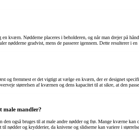
g en kværn. Nødderne placeres i beholderen, og når man drejer på hånd
maler nødderne gradvist, mens de passerer igennem. Dette resulterer i e
t og fremmest er det vigtigt at vælge en kværn, der er designet specifikt
erveje størrelsen af kværnen og dens kapacitet til at sikre, at den pas
at male mandler?
 den også bruges til at male andre nødder og frø. Mange kværne kan og
t til nødder og krydderier, da knivene og slidserne kan variere i større