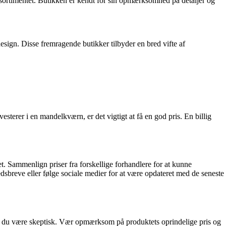
sortimentet. Butikken er kendt for sin opmærksomhed på detaljer og
esign. Disse fremragende butikker tilbyder en bred vifte af
erer i en mandelkværn, er det vigtigt at få en god pris. En billig
et. Sammenlign priser fra forskellige forhandlere for at kunne
dsbreve eller følge sociale medier for at være opdateret med de seneste
 skal du være skeptisk. Vær opmærksom på produktets oprindelige pris og