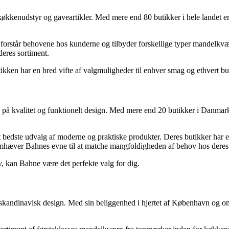
økkenudstyr og gaveartikler. Med mere end 80 butikker i hele landet er
orstår behovene hos kunderne og tilbyder forskellige typer mandelkvær
deres sortiment.
ikken har en bred vifte af valgmuligheder til enhver smag og ethvert bu
å kvalitet og funktionelt design. Med mere end 20 butikker i Danmark 
bedste udvalg af moderne og praktiske produkter. Deres butikker har et 
mhæver Bahnes evne til at matche mangfoldigheden af behov hos deres
v, kan Bahne være det perfekte valg for dig.
skandinavisk design. Med sin beliggenhed i hjertet af København og onli