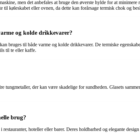
askine, men det anbefales at bruge den øverste hylde for at minimere ri
e til køleskabet eller ovnen, da dette kan forårsage termisk chok og besk
varme og kolde drikkevarer?
g kan bruges til både varme og kolde drikkevarer. De termiske egenskabe
 til te eller kaffe.
ndre tungmetaller, der kan være skadelige for sundheden. Glasets sammen
nelle brug?
 restauranter, hoteller eller barer. Deres holdbarhed og elegante design 