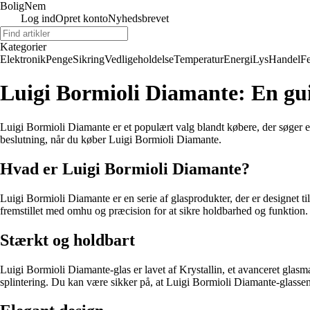
BoligNem
Log ind
Opret konto
Nyhedsbrevet
Kategorier
Elektronik
Penge
Sikring
Vedligeholdelse
Temperatur
Energi
Lys
Handel
Fe
Luigi Bormioli Diamante: En guid
Luigi Bormioli Diamante er et populært valg blandt købere, der søger et
beslutning, når du køber Luigi Bormioli Diamante.
Hvad er Luigi Bormioli Diamante?
Luigi Bormioli Diamante er en serie af glasprodukter, der er designet til
fremstillet med omhu og præcision for at sikre holdbarhed og funktion.
Stærkt og holdbart
Luigi Bormioli Diamante-glas er lavet af Krystallin, et avanceret glas
splintering. Du kan være sikker på, at Luigi Bormioli Diamante-glassene