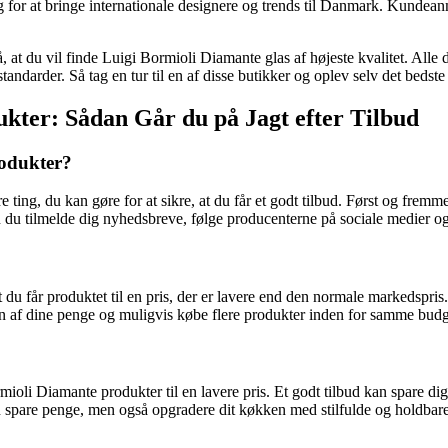
g for at bringe internationale designere og trends til Danmark. Kundeanme
at du vil finde Luigi Bormioli Diamante glas af højeste kvalitet. Alle di
darder. Så tag en tur til en af ​​disse butikker og oplev selv det bedste
ukter: Sådan Går du på Jagt efter Tilbud
rodukter?
e ting, du kan gøre for at sikre, at du får et godt tilbud. Først og frem
du tilmelde dig nyhedsbreve, følge producenterne på sociale medier og 
du får produktet til en pris, der er lavere end den normale markedspris.
n af dine penge og muligvis købe flere produkter inden for samme budg
mioli Diamante produkter til en lavere pris. Et godt tilbud kan spare d
un spare penge, men også opgradere dit køkken med stilfulde og holdba