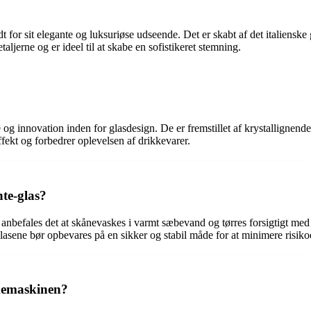
dt for sit elegante og luksuriøse udseende. Det er skabt af det italiens
ljerne og er ideel til at skabe en sofistikeret stemning.
 og innovation inden for glasdesign. De er fremstillet af krystallignend
kt og forbedrer oplevelsen af ​​drikkevarer.
te-glas?
anbefales det at skånevaskes i varmt sæbevand og tørres forsigtigt med 
asene bør opbevares på en sikker og stabil måde for at minimere risiko
kemaskinen?