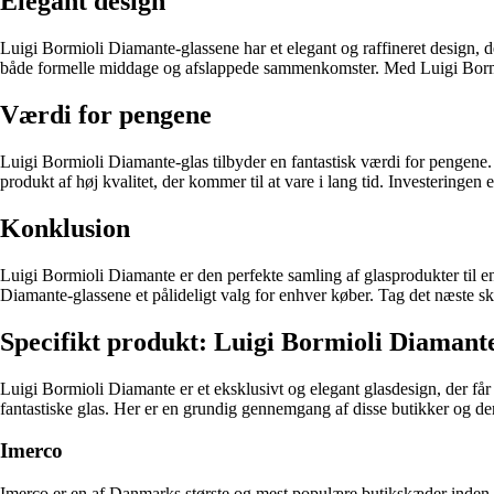
Elegant design
Luigi Bormioli Diamante-glassene har et elegant og raffineret design, der 
både formelle middage og afslappede sammenkomster. Med Luigi Bormi
Værdi for pengene
Luigi Bormioli Diamante-glas tilbyder en fantastisk værdi for pengene.
produkt af høj kvalitet, der kommer til at vare i lang tid. Investeringen 
Konklusion
Luigi Bormioli Diamante er den perfekte samling af glasprodukter til enh
Diamante-glassene et pålideligt valg for enhver køber. Tag det næste
Specifikt produkt: Luigi Bormioli Diamant
Luigi Bormioli Diamante er et eksklusivt og elegant glasdesign, der får 
fantastiske glas. Her er en grundig gennemgang af disse butikker og der
Imerco
Imerco er en af Danmarks største og mest populære butikskæder inden f