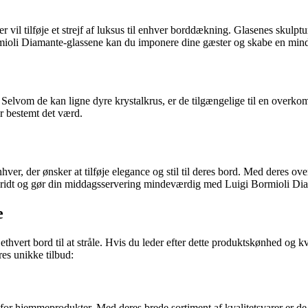
vil tilføje et strejf af luksus til enhver borddækning. Glasenes skulpturel
oli Diamante-glassene kan du imponere dine gæster og skabe en mind
 Selvom de kan ligne dyre krystalkrus, er de tilgængelige til en overko
er bestemt det værd.
ver, der ønsker at tilføje elegance og stil til deres bord. Med deres ov
 skridt og gør din middagsservering mindeværdig med Luigi Bormioli Di
e
ethvert bord til at stråle. Hvis du leder efter dette produktskønhed og k
es unikke tilbud:
or hjemmeprodukter. Med deres brede sortiment af kvalitetsvarer er de 