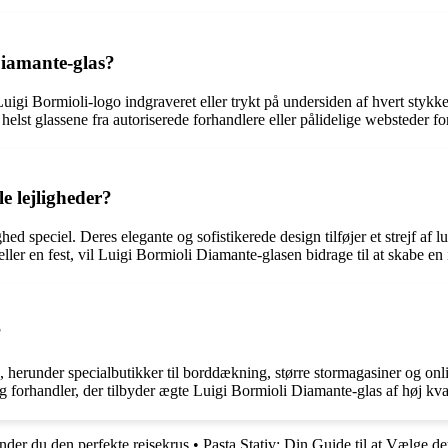
iamante-glas?
igi Bormioli-logo indgraveret eller trykt på undersiden af hvert stykke
helst glassene fra autoriserede forhandlere eller pålidelige websteder fo
e lejligheder?
ighed speciel. Deres elegante og sofistikerede design tilføjer et strejf 
eller en fest, vil Luigi Bormioli Diamante-glasen bidrage til at skabe 
?
, herunder specialbutikker til borddækning, større stormagasiner og onl
ig forhandler, der tilbyder ægte Luigi Bormioli Diamante-glas af høj kval
nder du den perfekte rejsekrus
•
Pasta Stativ: Din Guide til at Vælge de