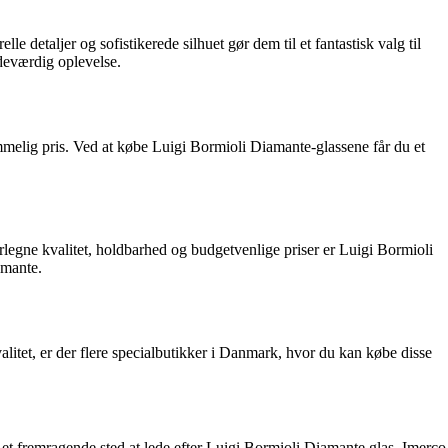
le detaljer og sofistikerede silhuet gør dem til et fantastisk valg til
eværdig oplevelse.
mmelig pris. Ved at købe Luigi Bormioli Diamante-glassene får du et
erlegne kvalitet, holdbarhed og budgetvenlige priser er Luigi Bormioli
amante.
valitet, er der flere specialbutikker i Danmark, hvor du kan købe disse
et fremragende sted at lede efter Luigi Bormioli Diamante glas. Imerco