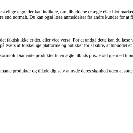
forskellige tegn, der kan indikere, om tilbuddene er ægte eller blot mar
avere end normalt. Du kan også læse anmeldelser fra andre kunder for at 
 det faktisk ikke er det, eller vice versa. For at undgå dette kan du læse
å tværs af forskellige platforme og butikker for at sikre, at tilbuddet e
Bormioli Diamante produkter til en ægte tilbuds pris. Hold øje med tilbud
te produkter og tillade dig selv at nyde deres skønhed uden at sprænge