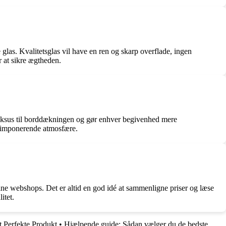
 glas. Kvalitetsglas vil have en ren og skarp overflade, ingen
r at sikre ægtheden.
af luksus til borddækningen og gør enhver begivenhed mere
en imponerende atmosfære.
ine webshops. Det er altid en god idé at sammenligne priser og læse
itet.
t Perfekte Produkt
•
Hjælpende guide: Sådan vælger du de bedste