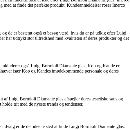
e dig med at finde det perfekte produkt. Kundeanmeldelser roser Imerco
r, og de er bestemt også et besøg værd, hvis du er på udkig efter Luigi
 har udtrykt stor tilfredshed med kvaliteten af ​​deres produkter og det
t inkluderer også Luigi Bormioli Diamante glas. Kop og Kande er
er fremhæver især Kop og Kandes imødekommende personale og deres
nt af Luigi Bormioli Diamante glas afspejler deres æstetiske sans og
 holde trit med de nyeste trends og tendenser.
 udvalg er de det ideelle sted at finde Luigi Bormioli Diamante glas.