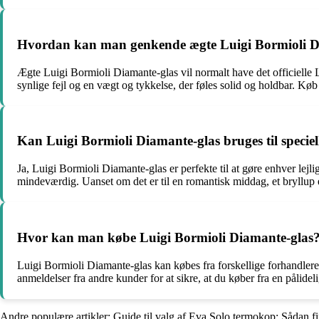
Hvordan kan man genkende ægte Luigi Bormioli D
Ægte Luigi Bormioli Diamante-glas vil normalt have det officielle Lu
synlige fejl og en vægt og tykkelse, der føles solid og holdbar. Køb 
Kan Luigi Bormioli Diamante-glas bruges til speciell
Ja, Luigi Bormioli Diamante-glas er perfekte til at gøre enhver lejl
mindeværdig. Uanset om det er til en romantisk middag, et bryllup 
Hvor kan man købe Luigi Bormioli Diamante-glas
Luigi Bormioli Diamante-glas kan købes fra forskellige forhandlere
anmeldelser fra andre kunder for at sikre, at du køber fra en pålidel
Andre populære artikler:
Guide til valg af Eva Solo termokop: Sådan fi