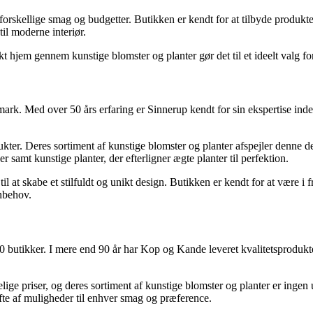
kellige smag og budgetter. Butikken er kendt for at tilbyde produkter 
til moderne interiør.
 hjem gennem kunstige blomster og planter gør det til et ideelt valg for
k. Med over 50 års erfaring er Sinnerup kendt for sin ekspertise inden
ter. Deres sortiment af kunstige blomster og planter afspejler denne ded
r samt kunstige planter, der efterligner ægte planter til perfektion.
il at skabe et stilfuldt og unikt design. Butikken er kendt for at være i
nbehov.
tikker. I mere end 90 år har Kop og Kande leveret kvalitetsprodukter 
elige priser, og deres sortiment af kunstige blomster og planter er inge
ifte af muligheder til enhver smag og præference.