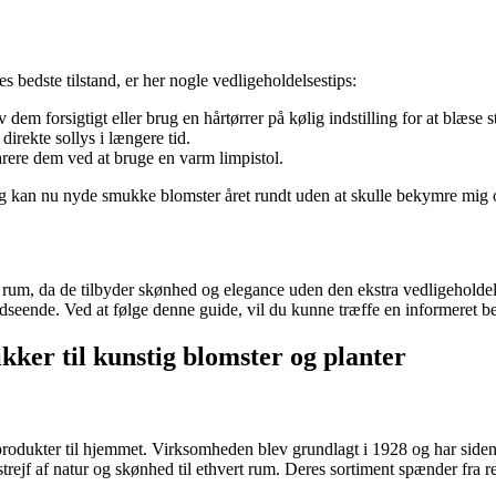
es bedste tilstand, er her nogle vedligeholdelsestips:
m forsigtigt eller brug en hårtørrer på kølig indstilling for at blæse 
direkte sollys i længere tid.
parere dem ved at bruge en varm limpistol.
Jeg kan nu nyde smukke blomster året rundt uden at skulle bekymre mig 
rt rum, da de tilbyder skønhed og elegance uden den ekstra vedligeholdel
dseende. Ved at følge denne guide, vil du kunne træffe en informeret be
kker til kunstig blomster og planter
f produkter til hjemmet. Virksomheden blev grundlagt i 1928 og har sid
et strejf af natur og skønhed til ethvert rum. Deres sortiment spænder fra