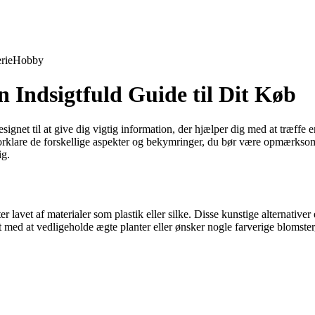
rie
Hobby
n Indsigtfuld Guide til Dit Køb
ignet til at give dig vigtig information, der hjælper dig med at træffe 
l forklare de forskellige aspekter og bekymringer, du bør være opmærkso
ig.
r lavet af materialer som plastik eller silke. Disse kunstige alternative
et med at vedligeholde ægte planter eller ønsker nogle farverige blomste