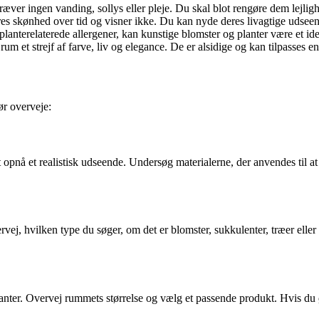
ver ingen vanding, sollys eller pleje. Du skal blot rengøre dem lejlighe
es skønhed over tid og visner ikke. Du kan nyde deres livagtige udseend
e planterelaterede allergener, kan kunstige blomster og planter være et ide
rum et strejf af farve, liv og elegance. De er alsidige og kan tilpasses enh
ør overveje:
at opnå et realistisk udseende. Undersøg materialerne, der anvendes til at
vej, hvilken type du søger, om det er blomster, sukkulenter, træer elle
 planter. Overvej rummets størrelse og vælg et passende produkt. Hvis du 