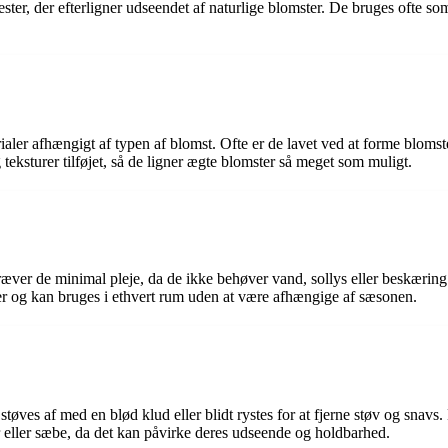
yester, der efterligner udseendet af naturlige blomster. De bruges ofte s
ialer afhængigt af typen af blomst. Ofte er de lavet ved at forme bloms
 teksturer tilføjet, så de ligner ægte blomster så meget som muligt.
 kræver de minimal pleje, da de ikke behøver vand, sollys eller beskæri
oner og kan bruges i ethvert rum uden at være afhængige af sæsonen.
øves af med en blød klud eller blidt rystes for at fjerne støv og snavs.
r eller sæbe, da det kan påvirke deres udseende og holdbarhed.