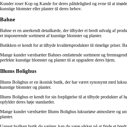
Kunder roser Kop og Kande for deres pålidelighed og evne til at imødeko
kunstige blomster eller planter til deres behov.
Bahne
Bahne er en anerkendt detailkæde, der tilbyder et bredt udvalg af prod
et imponerende sortiment af kunstige blomster og planter.
Butikken er kendt for at tilbyde kvalitetsprodukter til rimelige priser. B
Mange kunder værdsætter Bahnes omfattende sortiment og fremragende ku
perfekte kunstige blomster og planter til at opgradere deres hjem.
Illums Bolighus
Illums Bolighus er en ikonisk butik, der har været synonymt med luksus
kunstige blomster og planter.
Illums Bolighus er kendt for sin forpligtelse til at tilbyde produkter af
opfylder deres høje standarder.
Mange kunder værdsætter Illums Bolighus luksuriøse atmosfære og unikke 
planter.
Uanset hvilken butik du vælger, kan du være sikker på at finde et bredt 