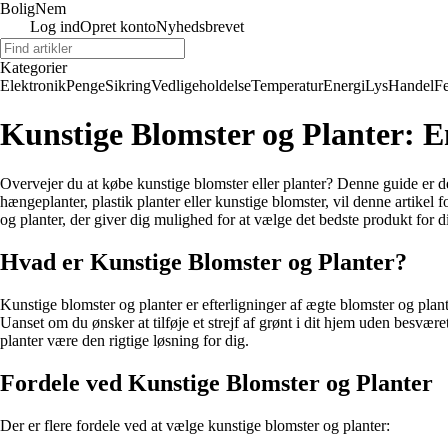
BoligNem
Log ind
Opret konto
Nyhedsbrevet
Kategorier
Elektronik
Penge
Sikring
Vedligeholdelse
Temperatur
Energi
Lys
Handel
Fe
Kunstige Blomster og Planter: E
Overvejer du at købe kunstige blomster eller planter? Denne guide er des
hængeplanter, plastik planter eller kunstige blomster, vil denne artike
og planter, der giver dig mulighed for at vælge det bedste produkt for d
Hvad er Kunstige Blomster og Planter?
Kunstige blomster og planter er efterligninger af ægte blomster og plante
Uanset om du ønsker at tilføje et strejf af grønt i dit hjem uden besvær
planter være den rigtige løsning for dig.
Fordele ved Kunstige Blomster og Planter
Der er flere fordele ved at vælge kunstige blomster og planter: