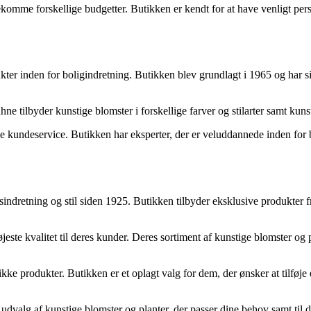
mme forskellige budgetter. Butikken er kendt for at have venligt person
ukter inden for boligindretning. Butikken blev grundlagt i 1965 og har 
ahne tilbyder kunstige blomster i forskellige farver og stilarter samt kun
ndeservice. Butikken har eksperter, der er veluddannede inden for bol
indretning og stil siden 1925. Butikken tilbyder eksklusive produkter f
 højeste kvalitet til deres kunder. Deres sortiment af kunstige blomster o
produkter. Butikken er et oplagt valg for dem, der ønsker at tilføje et
udvalg af kunstige blomster og planter, der passer dine behov samt til d