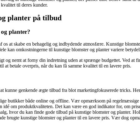
kvalitet til deres kunder.
og planter på tilbud
r og planter?
te af os at skabe en behagelig og indbydende atmosfære. Kunstige blomst
le kan omkostningerne til kunstige blomster og planter variere betydeligt
igt og nemt at forny din indretning uden at sprænge budgettet. Ved at fi
 at betale overpris, når du kan få samme kvalitet til en lavere pris.
 at kunne genkende ægte tilbud fra blot marketingfokuserede tricks. Her e
ellige butikker både online og offline. Vær opmærksom på regelmæssige
en idé om produktkvaliteten. Det kan være en god indikator for, om pris
vor du kan finde gode tilbud på kunstige blomster og planter. Hold øje
nde brugte kunstige blomster og planter til en lavere pris. Vær dog opm