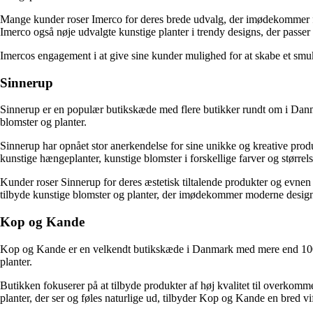
Mange kunder roser Imerco for deres brede udvalg, der imødekommer fors
Imerco også nøje udvalgte kunstige planter i trendy designs, der passer 
Imercos engagement i at give sine kunder mulighed for at skabe et smukt
Sinnerup
Sinnerup er en populær butikskæde med flere butikker rundt om i Danmar
blomster og planter.
Sinnerup har opnået stor anerkendelse for sine unikke og kreative produk
kunstige hængeplanter, kunstige blomster i forskellige farver og størrelse
Kunder roser Sinnerup for deres æstetisk tiltalende produkter og evnen t
tilbyde kunstige blomster og planter, der imødekommer moderne desig
Kop og Kande
Kop og Kande er en velkendt butikskæde i Danmark med mere end 100 bu
planter.
Butikken fokuserer på at tilbyde produkter af høj kvalitet til overkomm
planter, der ser og føles naturlige ud, tilbyder Kop og Kande en bred v