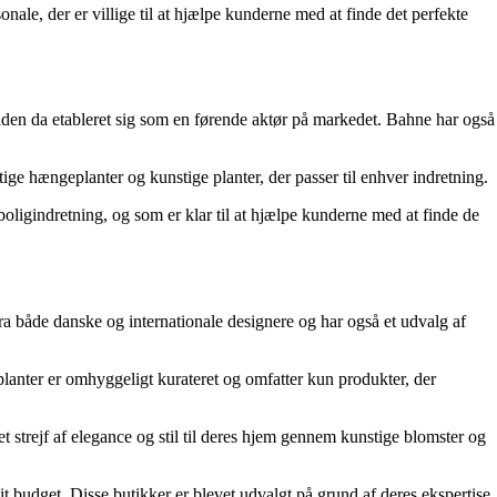
ale, der er villige til at hjælpe kunderne med at finde det perfekte
siden da etableret sig som en førende aktør på markedet. Bahne har også
stige hængeplanter og kunstige planter, der passer til enhver indretning.
igindretning, og som er klar til at hjælpe kunderne med at finde de
ra både danske og internationale designere og har også et udvalg af
g planter er omhyggeligt kurateret og omfatter kun produkter, der
 strejf af elegance og stil til deres hjem gennem kunstige blomster og
it budget. Disse butikker er blevet udvalgt på grund af deres ekspertise