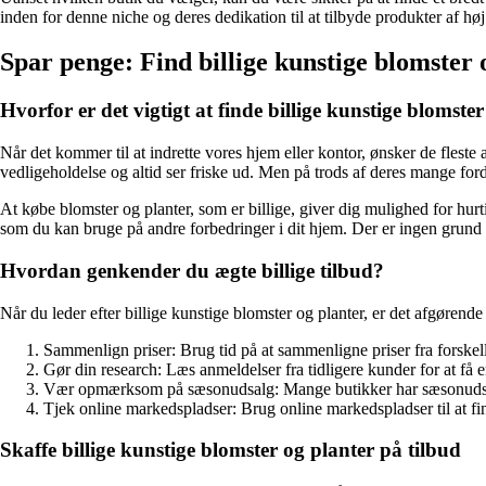
inden for denne niche og deres dedikation til at tilbyde produkter af høj 
Spar penge: Find billige kunstige blomster 
Hvorfor er det vigtigt at finde billige kunstige blomste
Når det kommer til at indrette vores hjem eller kontor, ønsker de fles
vedligeholdelse og altid ser friske ud. Men på trods af deres mange forde
At købe blomster og planter, som er billige, giver dig mulighed for hurt
som du kan bruge på andre forbedringer i dit hjem. Der er ingen grund til
Hvordan genkender du ægte billige tilbud?
Når du leder efter billige kunstige blomster og planter, er det afgørende
Sammenlign priser: Brug tid på at sammenligne priser fra forsk
Gør din research: Læs anmeldelser fra tidligere kunder for at få 
Vær opmærksom på sæsonudsalg: Mange butikker har sæsonudsalg, h
Tjek online markedspladser: Brug online markedspladser til at fi
Skaffe billige kunstige blomster og planter på tilbud