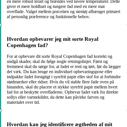
en mere robust lerart og brændes ved lavere temperaturer. Dette
giver et mere holdbart og tungere fad med en mere mat
overflade. Valget mellem porcelæn og stentøj afhænger primært
af personlig præference og funktionelle behov.
Hvordan opbevarer jeg mit sorte Royal
Copenhagen fad?
For at opbevare dit sorte Royal Copenhagen fad korrekt og
undgå skader, skal du følge nogle retningslinjer. Først og
fremmest skal du sørge for, at fadet er rent og tørt, før du lægger
det væk. Du kan bruge en individuel opbevaringspose eller
indpakke fadet forsigtigt i syrefrit papir eller stof for at forhindre
stødmærker eller ridser. Hvis du vil stable flere fade oven på
hinanden, skal du placere et stykke syrefrit papir mellem hvert
fad for at beskytte overfladerne. Opbevar fadet væk fra direkte
sollys eller varmekilder, da dette kan påvirke farven og
materialet over tid.
Hvordan kan jeg identificere ægtheden af mit