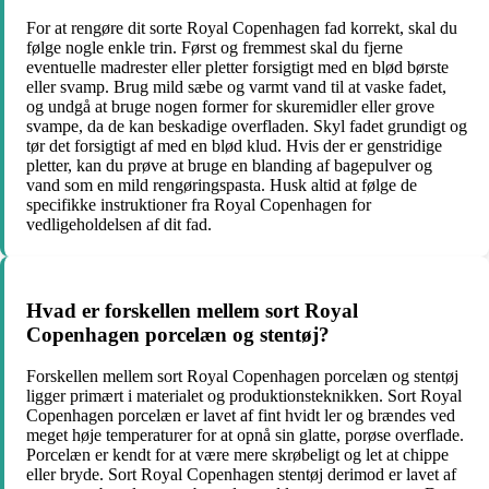
For at rengøre dit sorte Royal Copenhagen fad korrekt, skal du
følge nogle enkle trin. Først og fremmest skal du fjerne
eventuelle madrester eller pletter forsigtigt med en blød børste
eller svamp. Brug mild sæbe og varmt vand til at vaske fadet,
og undgå at bruge nogen former for skuremidler eller grove
svampe, da de kan beskadige overfladen. Skyl fadet grundigt og
tør det forsigtigt af med en blød klud. Hvis der er genstridige
pletter, kan du prøve at bruge en blanding af bagepulver og
vand som en mild rengøringspasta. Husk altid at følge de
specifikke instruktioner fra Royal Copenhagen for
vedligeholdelsen af dit fad.
Hvad er forskellen mellem sort Royal
Copenhagen porcelæn og stentøj?
Forskellen mellem sort Royal Copenhagen porcelæn og stentøj
ligger primært i materialet og produktionsteknikken. Sort Royal
Copenhagen porcelæn er lavet af fint hvidt ler og brændes ved
meget høje temperaturer for at opnå sin glatte, porøse overflade.
Porcelæn er kendt for at være mere skrøbeligt og let at chippe
eller bryde. Sort Royal Copenhagen stentøj derimod er lavet af