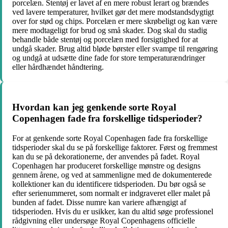
porcelæn. Stentøj er lavet af en mere robust lerart og brændes
ved lavere temperaturer, hvilket gør det mere modstandsdygtigt
over for stød og chips. Porcelæn er mere skrøbeligt og kan være
mere modtageligt for brud og små skader. Dog skal du stadig
behandle både stentøj og porcelæn med forsigtighed for at
undgå skader. Brug altid bløde børster eller svampe til rengøring
og undgå at udsætte dine fade for store temperaturændringer
eller hårdhændet håndtering.
Hvordan kan jeg genkende sorte Royal
Copenhagen fade fra forskellige tidsperioder?
For at genkende sorte Royal Copenhagen fade fra forskellige
tidsperioder skal du se på forskellige faktorer. Først og fremmest
kan du se på dekorationerne, der anvendes på fadet. Royal
Copenhagen har produceret forskellige mønstre og designs
gennem årene, og ved at sammenligne med de dokumenterede
kollektioner kan du identificere tidsperioden. Du bør også se
efter serienummeret, som normalt er indgraveret eller malet på
bunden af fadet. Disse numre kan variere afhængigt af
tidsperioden. Hvis du er usikker, kan du altid søge professionel
rådgivning eller undersøge Royal Copenhagens officielle