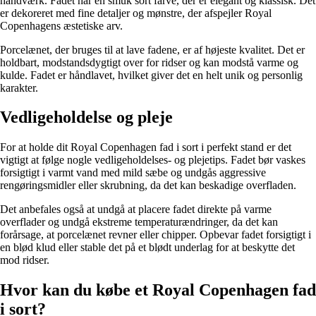
håndværk. Fadet har en smuk sort farve, der er elegant og klassisk. Det
er dekoreret med fine detaljer og mønstre, der afspejler Royal
Copenhagens æstetiske arv.
Porcelænet, der bruges til at lave fadene, er af højeste kvalitet. Det er
holdbart, modstandsdygtigt over for ridser og kan modstå varme og
kulde. Fadet er håndlavet, hvilket giver det en helt unik og personlig
karakter.
Vedligeholdelse og pleje
For at holde dit Royal Copenhagen fad i sort i perfekt stand er det
vigtigt at følge nogle vedligeholdelses- og plejetips. Fadet bør vaskes
forsigtigt i varmt vand med mild sæbe og undgås aggressive
rengøringsmidler eller skrubning, da det kan beskadige overfladen.
Det anbefales også at undgå at placere fadet direkte på varme
overflader og undgå ekstreme temperaturændringer, da det kan
forårsage, at porcelænet revner eller chipper. Opbevar fadet forsigtigt i
en blød klud eller stable det på et blødt underlag for at beskytte det
mod ridser.
Hvor kan du købe et Royal Copenhagen fad
i sort?