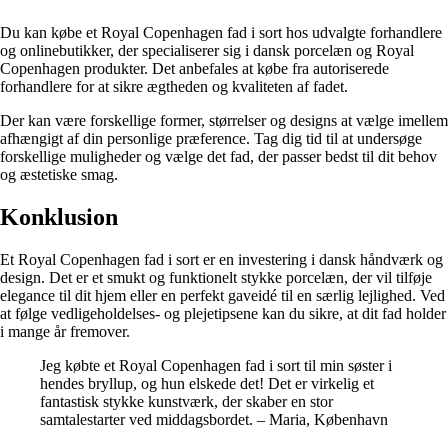
Du kan købe et Royal Copenhagen fad i sort hos udvalgte forhandlere
og onlinebutikker, der specialiserer sig i dansk porcelæn og Royal
Copenhagen produkter. Det anbefales at købe fra autoriserede
forhandlere for at sikre ægtheden og kvaliteten af fadet.
Der kan være forskellige former, størrelser og designs at vælge imellem
afhængigt af din personlige præference. Tag dig tid til at undersøge
forskellige muligheder og vælge det fad, der passer bedst til dit behov
og æstetiske smag.
Konklusion
Et Royal Copenhagen fad i sort er en investering i dansk håndværk og
design. Det er et smukt og funktionelt stykke porcelæn, der vil tilføje
elegance til dit hjem eller en perfekt gaveidé til en særlig lejlighed. Ved
at følge vedligeholdelses- og plejetipsene kan du sikre, at dit fad holder
i mange år fremover.
Jeg købte et Royal Copenhagen fad i sort til min søster i
hendes bryllup, og hun elskede det! Det er virkelig et
fantastisk stykke kunstværk, der skaber en stor
samtalestarter ved middagsbordet. – Maria, København