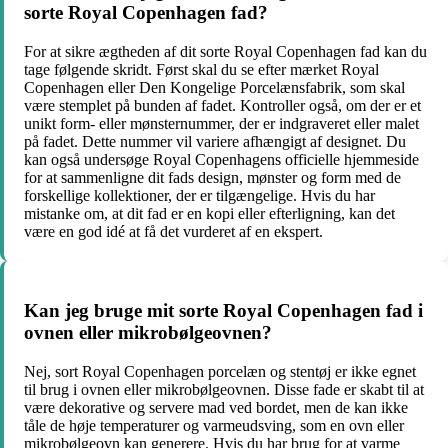
sorte Royal Copenhagen fad?
For at sikre ægtheden af dit sorte Royal Copenhagen fad kan du
tage følgende skridt. Først skal du se efter mærket Royal
Copenhagen eller Den Kongelige Porcelænsfabrik, som skal
være stemplet på bunden af fadet. Kontroller også, om der er et
unikt form- eller mønsternummer, der er indgraveret eller malet
på fadet. Dette nummer vil variere afhængigt af designet. Du
kan også undersøge Royal Copenhagens officielle hjemmeside
for at sammenligne dit fads design, mønster og form med de
forskellige kollektioner, der er tilgængelige. Hvis du har
mistanke om, at dit fad er en kopi eller efterligning, kan det
være en god idé at få det vurderet af en ekspert.
Kan jeg bruge mit sorte Royal Copenhagen fad i
ovnen eller mikrobølgeovnen?
Nej, sort Royal Copenhagen porcelæn og stentøj er ikke egnet
til brug i ovnen eller mikrobølgeovnen. Disse fade er skabt til at
være dekorative og servere mad ved bordet, men de kan ikke
tåle de høje temperaturer og varmeudsving, som en ovn eller
mikrobølgeovn kan generere. Hvis du har brug for at varme