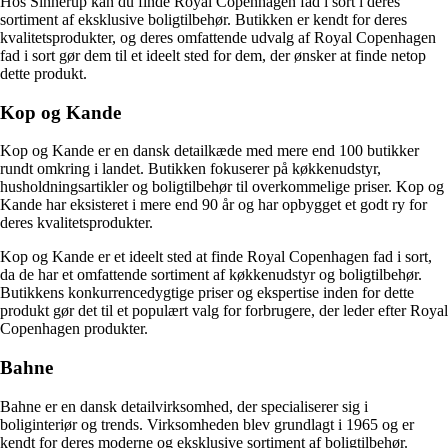
Hos Sinnerup kan du finde Royal Copenhagen fad i sort i deres
sortiment af eksklusive boligtilbehør. Butikken er kendt for deres
kvalitetsprodukter, og deres omfattende udvalg af Royal Copenhagen
fad i sort gør dem til et ideelt sted for dem, der ønsker at finde netop
dette produkt.
Kop og Kande
Kop og Kande er en dansk detailkæde med mere end 100 butikker
rundt omkring i landet. Butikken fokuserer på køkkenudstyr,
husholdningsartikler og boligtilbehør til overkommelige priser. Kop og
Kande har eksisteret i mere end 90 år og har opbygget et godt ry for
deres kvalitetsprodukter.
Kop og Kande er et ideelt sted at finde Royal Copenhagen fad i sort,
da de har et omfattende sortiment af køkkenudstyr og boligtilbehør.
Butikkens konkurrencedygtige priser og ekspertise inden for dette
produkt gør det til et populært valg for forbrugere, der leder efter Royal
Copenhagen produkter.
Bahne
Bahne er en dansk detailvirksomhed, der specialiserer sig i
boliginteriør og trends. Virksomheden blev grundlagt i 1965 og er
kendt for deres moderne og eksklusive sortiment af boligtilbehør.