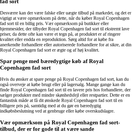
fad sort
Desværre kan der være falske eller uægte tilbud på markedet, og det er
vigtigt at være opmærksom på dette, når du køber Royal Copenhagen
fad sort til en billig pris. Vær opmærksom på butikker eller
hjemmesider, der tilbyder Royal Copenhagen fad sort til ekstremt lave
priser, da dette ofte kan være et tegn på, at produktet er af ringere
kvalitet eller endda en reproduktion. Sørg altid for at købe fra
anerkendte forhandlere eller autoriserede forhandlere for at sikre, at din
Royal Copenhagen fad sort er ægte og af høj kvalitet.
Spar penge med bæredygtige køb af Royal
Copenhagen fad sort
Hvis du ønsker at spare penge på Royal Copenhagen fad sort, kan du
også overveje at købe brugt eller på lagersalg. Mange gange kan du
finde Royal Copenhagen fad sort til en lavere pris hos forhandlere, der
sælger produkter med mindre skønhedsfejl eller restpartier. Dette er en
fantastisk måde at få dit ønskede Royal Copenhagen fad sort til en
billigere pris på, samtidig med at du gør en bæredygtig
indkøbsbeslutning ved at genbruge eller købe overskudslagre.
Vær opmærksom på Royal Copenhagen fad sort-
tilbud, der er for gode til at være sande