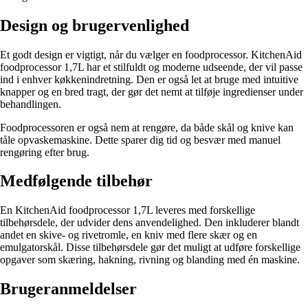
Design og brugervenlighed
Et godt design er vigtigt, når du vælger en foodprocessor. KitchenAid
foodprocessor 1,7L har et stilfuldt og moderne udseende, der vil passe
ind i enhver køkkenindretning. Den er også let at bruge med intuitive
knapper og en bred tragt, der gør det nemt at tilføje ingredienser under
behandlingen.
Foodprocessoren er også nem at rengøre, da både skål og knive kan
tåle opvaskemaskine. Dette sparer dig tid og besvær med manuel
rengøring efter brug.
Medfølgende tilbehør
En KitchenAid foodprocessor 1,7L leveres med forskellige
tilbehørsdele, der udvider dens anvendelighed. Den inkluderer blandt
andet en skive- og rivetromle, en kniv med flere skær og en
emulgatorskål. Disse tilbehørsdele gør det muligt at udføre forskellige
opgaver som skæring, hakning, rivning og blanding med én maskine.
Brugeranmeldelser