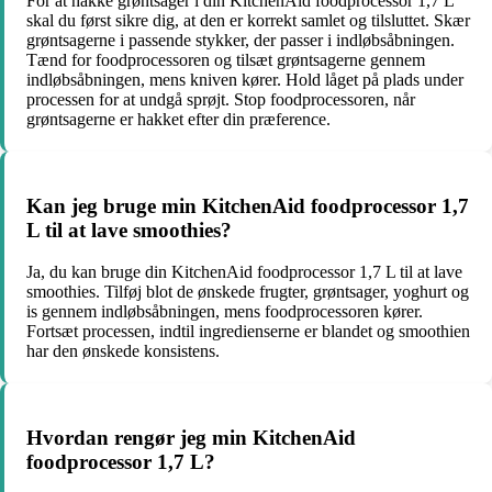
For at hakke grøntsager i din KitchenAid foodprocessor 1,7 L
skal du først sikre dig, at den er korrekt samlet og tilsluttet. Skær
grøntsagerne i passende stykker, der passer i indløbsåbningen.
Tænd for foodprocessoren og tilsæt grøntsagerne gennem
indløbsåbningen, mens kniven kører. Hold låget på plads under
processen for at undgå sprøjt. Stop foodprocessoren, når
grøntsagerne er hakket efter din præference.
Kan jeg bruge min KitchenAid foodprocessor 1,7
L til at lave smoothies?
Ja, du kan bruge din KitchenAid foodprocessor 1,7 L til at lave
smoothies. Tilføj blot de ønskede frugter, grøntsager, yoghurt og
is gennem indløbsåbningen, mens foodprocessoren kører.
Fortsæt processen, indtil ingredienserne er blandet og smoothien
har den ønskede konsistens.
Hvordan rengør jeg min KitchenAid
foodprocessor 1,7 L?