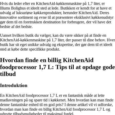
Hvis du leder efter en KitchenAid-køkkenmaskine på 1,7 liter, er
Illums Bolighus et ideelt sted at lede. Butikken er kendt for at have et
udvalg af luksuriøse køkkenprodukter, herunder KitchenAid. Deres
innovative sortiment og evne til at præsentere eksklusivt køkkenudstyr
gør dem til en foretrukken destination for forbrugere, der vil have det
bedste af det bedste.
Uanset hvilken butik du vælger, kan du være sikker på at finde en
KitchenAid-køkkenmaskine på 1,7 liter, der passer til dine behov. Hver
butik har sit eget unikke udvalg og ekspertise, der gør dem til et ideelt
sted at købe dette specifikke produkt.
Hvordan finde en billig KitchenAid
foodprocessor 1,7 L: Tips til at opdage gode
tilbud
Introduktion
En KitchenAid foodprocessor 1,7 L er en fantastisk måde at lette
madlavningen på og spare tid i køkkenet. Men hvordan kan man finde
denne fantastiske enhed til en god pris? I denne artikel vil vi udforske,
hvordan man kan finde en billig KitchenAid foodprocessor 1,7 L og
udnytte tilbudsmuligheder til maksimal fordel.