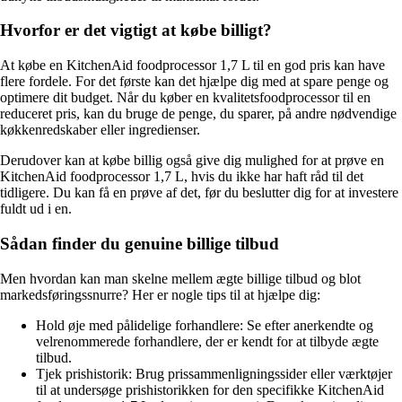
Hvorfor er det vigtigt at købe billigt?
At købe en KitchenAid foodprocessor 1,7 L til en god pris kan have
flere fordele. For det første kan det hjælpe dig med at spare penge og
optimere dit budget. Når du køber en kvalitetsfoodprocessor til en
reduceret pris, kan du bruge de penge, du sparer, på andre nødvendige
køkkenredskaber eller ingredienser.
Derudover kan at købe billig også give dig mulighed for at prøve en
KitchenAid foodprocessor 1,7 L, hvis du ikke har haft råd til det
tidligere. Du kan få en prøve af det, før du beslutter dig for at investere
fuldt ud i en.
Sådan finder du genuine billige tilbud
Men hvordan kan man skelne mellem ægte billige tilbud og blot
markedsføringssnurre? Her er nogle tips til at hjælpe dig:
Hold øje med pålidelige forhandlere: Se efter anerkendte og
velrenommerede forhandlere, der er kendt for at tilbyde ægte
tilbud.
Tjek prishistorik: Brug prissammenligningssider eller værktøjer
til at undersøge prishistorikken for den specifikke KitchenAid