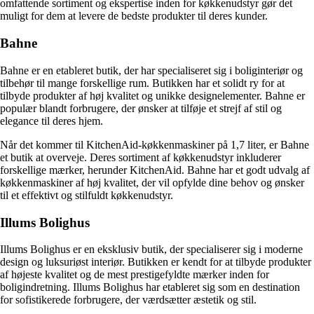
omfattende sortiment og ekspertise inden for køkkenudstyr gør det
muligt for dem at levere de bedste produkter til deres kunder.
Bahne
Bahne er en etableret butik, der har specialiseret sig i boliginteriør og
tilbehør til mange forskellige rum. Butikken har et solidt ry for at
tilbyde produkter af høj kvalitet og unikke designelementer. Bahne er
populær blandt forbrugere, der ønsker at tilføje et strejf af stil og
elegance til deres hjem.
Når det kommer til KitchenAid-køkkenmaskiner på 1,7 liter, er Bahne
et butik at overveje. Deres sortiment af køkkenudstyr inkluderer
forskellige mærker, herunder KitchenAid. Bahne har et godt udvalg af
køkkenmaskiner af høj kvalitet, der vil opfylde dine behov og ønsker
til et effektivt og stilfuldt køkkenudstyr.
Illums Bolighus
Illums Bolighus er en eksklusiv butik, der specialiserer sig i moderne
design og luksuriøst interiør. Butikken er kendt for at tilbyde produkter
af højeste kvalitet og de mest prestigefyldte mærker inden for
boligindretning. Illums Bolighus har etableret sig som en destination
for sofistikerede forbrugere, der værdsætter æstetik og stil.