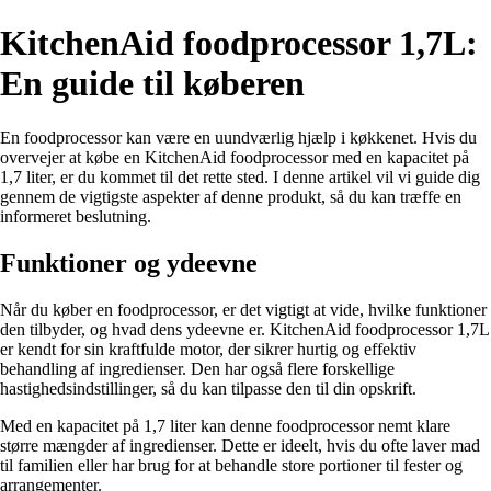
KitchenAid foodprocessor 1,7L:
En guide til køberen
En foodprocessor kan være en uundværlig hjælp i køkkenet. Hvis du
overvejer at købe en KitchenAid foodprocessor med en kapacitet på
1,7 liter, er du kommet til det rette sted. I denne artikel vil vi guide dig
gennem de vigtigste aspekter af denne produkt, så du kan træffe en
informeret beslutning.
Funktioner og ydeevne
Når du køber en foodprocessor, er det vigtigt at vide, hvilke funktioner
den tilbyder, og hvad dens ydeevne er. KitchenAid foodprocessor 1,7L
er kendt for sin kraftfulde motor, der sikrer hurtig og effektiv
behandling af ingredienser. Den har også flere forskellige
hastighedsindstillinger, så du kan tilpasse den til din opskrift.
Med en kapacitet på 1,7 liter kan denne foodprocessor nemt klare
større mængder af ingredienser. Dette er ideelt, hvis du ofte laver mad
til familien eller har brug for at behandle store portioner til fester og
arrangementer.