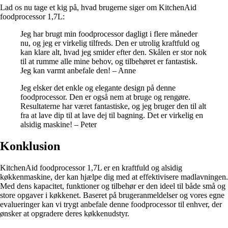
Lad os nu tage et kig på, hvad brugerne siger om KitchenAid
foodprocessor 1,7L:
Jeg har brugt min foodprocessor dagligt i flere måneder
nu, og jeg er virkelig tilfreds. Den er utrolig kraftfuld og
kan klare alt, hvad jeg smider efter den. Skålen er stor nok
til at rumme alle mine behov, og tilbehøret er fantastisk.
Jeg kan varmt anbefale den! – Anne
Jeg elsker det enkle og elegante design på denne
foodprocessor. Den er også nem at bruge og rengøre.
Resultaterne har været fantastiske, og jeg bruger den til alt
fra at lave dip til at lave dej til bagning. Det er virkelig en
alsidig maskine! – Peter
Konklusion
KitchenAid foodprocessor 1,7L er en kraftfuld og alsidig
køkkenmaskine, der kan hjælpe dig med at effektivisere madlavningen.
Med dens kapacitet, funktioner og tilbehør er den ideel til både små og
store opgaver i køkkenet. Baseret på brugeranmeldelser og vores egne
evalueringer kan vi trygt anbefale denne foodprocessor til enhver, der
ønsker at opgradere deres køkkenudstyr.