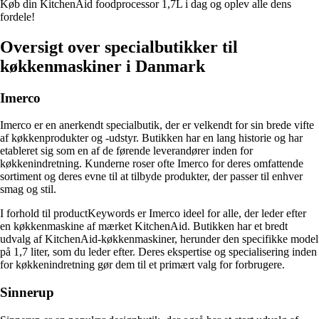
Køb din KitchenAid foodprocessor 1,7L i dag og oplev alle dens
fordele!
Oversigt over specialbutikker til
køkkenmaskiner i Danmark
Imerco
Imerco er en anerkendt specialbutik, der er velkendt for sin brede vifte
af køkkenprodukter og -udstyr. Butikken har en lang historie og har
etableret sig som en af ​​de førende leverandører inden for
køkkenindretning. Kunderne roser ofte Imerco for deres omfattende
sortiment og deres evne til at tilbyde produkter, der passer til enhver
smag og stil.
I forhold til productKeywords er Imerco ideel for alle, der leder efter
en køkkenmaskine af mærket KitchenAid. Butikken har et bredt
udvalg af KitchenAid-køkkenmaskiner, herunder den specifikke model
på 1,7 liter, som du leder efter. Deres ekspertise og specialisering inden
for køkkenindretning gør dem til et primært valg for forbrugere.
Sinnerup