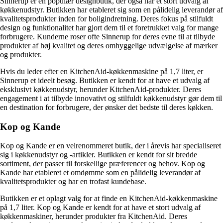
Sinnerup er en populær designbutik, der også har et stort udvalg af
køkkenudstyr. Butikken har etableret sig som en pålidelig leverandør af
kvalitetsprodukter inden for boligindretning. Deres fokus på stilfuldt
design og funktionalitet har gjort dem til et foretrukket valg for mange
forbrugere. Kunderne roser ofte Sinnerup for deres evne til at tilbyde
produkter af høj kvalitet og deres omhyggelige udvælgelse af mærker
og produkter.
Hvis du leder efter en KitchenAid-køkkenmaskine på 1,7 liter, er
Sinnerup et ideelt besøg. Butikken er kendt for at have et udvalg af
eksklusivt køkkenudstyr, herunder KitchenAid-produkter. Deres
engagement i at tilbyde innovativt og stilfuldt køkkenudstyr gør dem til
en destination for forbrugere, der ønsker det bedste til deres køkken.
Kop og Kande
Kop og Kande er en velrenommeret butik, der i årevis har specialiseret
sig i køkkenudstyr og -artikler. Butikken er kendt for sit bredde
sortiment, der passer til forskellige præferencer og behov. Kop og
Kande har etableret et omdømme som en pålidelig leverandør af
kvalitetsprodukter og har en trofast kundebase.
Butikken er et oplagt valg for at finde en KitchenAid-køkkenmaskine
på 1,7 liter. Kop og Kande er kendt for at have et stort udvalg af
køkkenmaskiner, herunder produkter fra KitchenAid. Deres