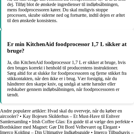
dej. Tilføj blot de ønskede ingredienser til indløbsåbningen,
mens foodprocessoren kører. Du skal muligvis stoppe
processen, skrabe siderne ned og fortsætte, indtil dejen er æltet
til den ønskede konsistens.
Er min KitchenAid foodprocessor 1,7 L sikker at
bruge?
Ja, din KitchenAid foodprocessor 1,7 L er sikker at bruge, hvis
den bruges korrekt i henhold til producentens instruktioner.
Sørg altid for at slukke for foodprocessoren og fjerne stikket fra
stikkontakten, når den ikke er i brug. Vær forsigtig, når du
håndterer den skarpe kniv, og undgå at sætte hænder eller
redskaber gennem indløbsåbningen, når foodprocessoren er
tændt.
Andre populære artikler:
Hvad skal du overveje, når du køber en
aircooler?
•
Kay Bojesen Skilderhus – Et Must-Have til Enhver
Samlersamling
•
Irish Coffee Glas: En guide til at vælge den perfekte
•
Bordskåner med Magnet: Gør Dit Bord Velbevaret og Elegant
•
Imerco Kolding – Din Ultimative Indkøbsguide
•
Imerco Tilbudsavis –