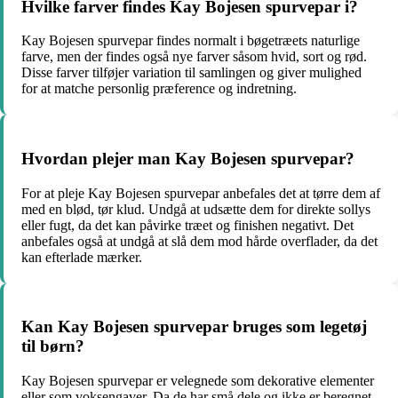
Hvilke farver findes Kay Bojesen spurvepar i?
Kay Bojesen spurvepar findes normalt i bøgetræets naturlige
farve, men der findes også nye farver såsom hvid, sort og rød.
Disse farver tilføjer variation til samlingen og giver mulighed
for at matche personlig præference og indretning.
Hvordan plejer man Kay Bojesen spurvepar?
For at pleje Kay Bojesen spurvepar anbefales det at tørre dem af
med en blød, tør klud. Undgå at udsætte dem for direkte sollys
eller fugt, da det kan påvirke træet og finishen negativt. Det
anbefales også at undgå at slå dem mod hårde overflader, da det
kan efterlade mærker.
Kan Kay Bojesen spurvepar bruges som legetøj
til børn?
Kay Bojesen spurvepar er velegnede som dekorative elementer
eller som voksengaver. Da de har små dele og ikke er beregnet