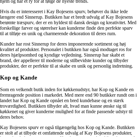
hjem og har et ry for at følge de nyeste trends.
Hvis du er interesseret i Kay Bojesens spurv, behøver du ikke lede
længere end Sinnerup. Butikken har et bredt udvalg af Kay Bojesens
berømte træspurv, der er en hyldest til dansk design og kreativitet. Med
forskellige farver og størrelser kan kunderne finde den perfekte sparv
til at tilføje en unik og charmerende dekoration til deres rum.
Kunder har rost Sinnerup for deres imponerende sortiment og høj
kvalitet af produkter. Personalet i butikken har også modtaget ros for
deres hjælpsomhed og kyndige vejledning. Sinnerup har skabt et
brand, der appellerer til moderne og stilbevidste kunder og tilbyder
produkter, der er perfekte til at skabe en unik og personlig indretning.
Kop og Kande
Som en velkendt butik inden for køkkenudstyr, har Kop og Kande en
fremragende position i markedet. Med mere end 90 butikker rundt om i
landet har Kop og Kande opnået en bred kundebase og en stærk
troværdighed. Butikken tilbyder alt, hvad man kunne ønske sig til
køkkenet og giver kunderne mulighed for at finde passende udstyr til
deres behov.
Kay Bojesens spurv er også tilgængelig hos Kop og Kande. Butikken
er stolt af at tilbyde et omfattende udvalg af Kay Bojesens produkter,