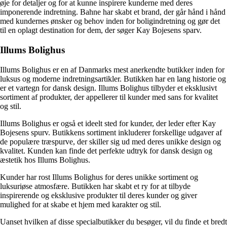
øje for detaljer og for at kunne inspirere kunderne med deres
imponerende indretning. Bahne har skabt et brand, der går hånd i hånd
med kundernes ønsker og behov inden for boligindretning og gør det
til en oplagt destination for dem, der søger Kay Bojesens sparv.
Illums Bolighus
Illums Bolighus er en af Danmarks mest anerkendte butikker inden for
luksus og moderne indretningsartikler. Butikken har en lang historie og
er et vartegn for dansk design. Illums Bolighus tilbyder et eksklusivt
sortiment af produkter, der appellerer til kunder med sans for kvalitet
og stil.
Illums Bolighus er også et ideelt sted for kunder, der leder efter Kay
Bojesens spurv. Butikkens sortiment inkluderer forskellige udgaver af
de populære træspurve, der skiller sig ud med deres unikke design og
kvalitet. Kunden kan finde det perfekte udtryk for dansk design og
æstetik hos Illums Bolighus.
Kunder har rost Illums Bolighus for deres unikke sortiment og
luksuriøse atmosfære. Butikken har skabt et ry for at tilbyde
inspirerende og eksklusive produkter til deres kunder og giver
mulighed for at skabe et hjem med karakter og stil.
Uanset hvilken af disse specialbutikker du besøger, vil du finde et bredt