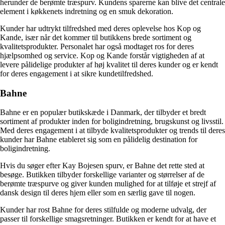
herunder de berømte træspurv. Kundens sparerne kan blive det centrale
element i køkkenets indretning og en smuk dekoration.
Kunder har udtrykt tilfredshed med deres oplevelse hos Kop og
Kande, især når det kommer til butikkens brede sortiment og
kvalitetsprodukter. Personalet har også modtaget ros for deres
hjælpsomhed og service. Kop og Kande forstår vigtigheden af at
levere pålidelige produkter af høj kvalitet til deres kunder og er kendt
for deres engagement i at sikre kundetilfredshed.
Bahne
Bahne er en populær butikskæde i Danmark, der tilbyder et bredt
sortiment af produkter inden for boligindretning, brugskunst og livsstil.
Med deres engagement i at tilbyde kvalitetsprodukter og trends til deres
kunder har Bahne etableret sig som en pålidelig destination for
boligindretning.
Hvis du søger efter Kay Bojesen spurv, er Bahne det rette sted at
besøge. Butikken tilbyder forskellige varianter og størrelser af de
berømte træspurve og giver kunden mulighed for at tilføje et strejf af
dansk design til deres hjem eller som en særlig gave til nogen.
Kunder har rost Bahne for deres stilfulde og moderne udvalg, der
passer til forskellige smagsretninger. Butikken er kendt for at have et