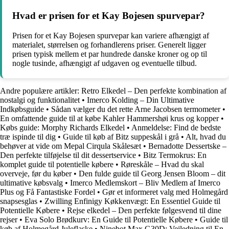
Hvad er prisen for et Kay Bojesen spurvepar?
Prisen for et Kay Bojesen spurvepar kan variere afhængigt af
materialet, størrelsen og forhandlerens priser. Generelt ligger
prisen typisk mellem et par hundrede danske kroner og op til
nogle tusinde, afhængigt af udgaven og eventuelle tilbud.
Andre populære artikler:
Retro Elkedel – Den perfekte kombination af
nostalgi og funktionalitet
•
Imerco Kolding – Din Ultimative
Indkøbsguide
•
Sådan vælger du det rette Arne Jacobsen termometer
•
En omfattende guide til at købe Kahler Hammershøi krus og kopper
•
Købs guide: Morphy Richards Elkedel
•
Anmeldelse: Find de bedste
træ ispinde til dig
•
Guide til køb af Bitz suppeskål i grå
•
Alt, hvad du
behøver at vide om Mepal Cirqula Skålesæt
•
Bernadotte Dessertske –
Den perfekte tilføjelse til dit dessertservice
•
Bitz Termokrus: En
komplet guide til potentielle købere
•
Røreskåle – Hvad du skal
overveje, før du køber
•
Den fulde guide til Georg Jensen Bloom – dit
ultimative købsvalg
•
Imerco Medlemskort – Bliv Medlem af Imerco
Plus og Få Fantastiske Fordel
•
Gør et informeret valg med Holmegård
snapsesglas
•
Zwilling Enfinigy Køkkenvægt: En Essentiel Guide til
Potentielle Købere
•
Rejse elkedel – Den perfekte følgesvend til dine
rejser
•
Eva Solo Brødkurv: En Guide til Potentielle Købere
•
Guide til
køb af Holmegård Juleflaske
•
Ninebot Max G30D: Vejledning til En