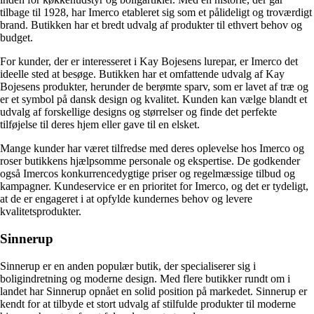
tilbage til 1928, har Imerco etableret sig som et pålideligt og troværdigt
brand. Butikken har et bredt udvalg af produkter til ethvert behov og
budget.
For kunder, der er interesseret i Kay Bojesens lurepar, er Imerco det
ideelle sted at besøge. Butikken har et omfattende udvalg af Kay
Bojesens produkter, herunder de berømte sparv, som er lavet af træ og
er et symbol på dansk design og kvalitet. Kunden kan vælge blandt et
udvalg af forskellige designs og størrelser og finde det perfekte
tilføjelse til deres hjem eller gave til en elsket.
Mange kunder har været tilfredse med deres oplevelse hos Imerco og
roser butikkens hjælpsomme personale og ekspertise. De godkender
også Imercos konkurrencedygtige priser og regelmæssige tilbud og
kampagner. Kundeservice er en prioritet for Imerco, og det er tydeligt,
at de er engageret i at opfylde kundernes behov og levere
kvalitetsprodukter.
Sinnerup
Sinnerup er en anden populær butik, der specialiserer sig i
boligindretning og moderne design. Med flere butikker rundt om i
landet har Sinnerup opnået en solid position på markedet. Sinnerup er
kendt for at tilbyde et stort udvalg af stilfulde produkter til moderne