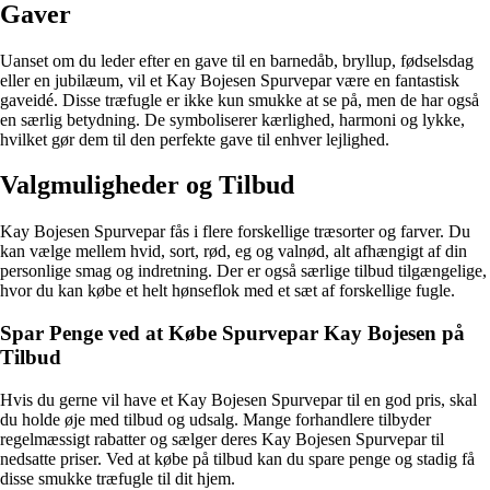
Gaver
Uanset om du leder efter en gave til en barnedåb, bryllup, fødselsdag
eller en jubilæum, vil et Kay Bojesen Spurvepar være en fantastisk
gaveidé. Disse træfugle er ikke kun smukke at se på, men de har også
en særlig betydning. De symboliserer kærlighed, harmoni og lykke,
hvilket gør dem til den perfekte gave til enhver lejlighed.
Valgmuligheder og Tilbud
Kay Bojesen Spurvepar fås i flere forskellige træsorter og farver. Du
kan vælge mellem hvid, sort, rød, eg og valnød, alt afhængigt af din
personlige smag og indretning. Der er også særlige tilbud tilgængelige,
hvor du kan købe et helt hønseflok med et sæt af forskellige fugle.
Spar Penge ved at Købe Spurvepar Kay Bojesen på
Tilbud
Hvis du gerne vil have et Kay Bojesen Spurvepar til en god pris, skal
du holde øje med tilbud og udsalg. Mange forhandlere tilbyder
regelmæssigt rabatter og sælger deres Kay Bojesen Spurvepar til
nedsatte priser. Ved at købe på tilbud kan du spare penge og stadig få
disse smukke træfugle til dit hjem.