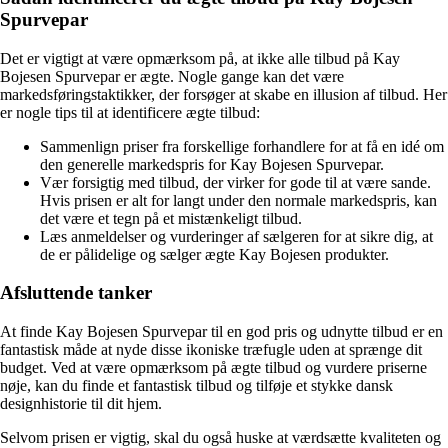
Spurvepar
Det er vigtigt at være opmærksom på, at ikke alle tilbud på Kay
Bojesen Spurvepar er ægte. Nogle gange kan det være
markedsføringstaktikker, der forsøger at skabe en illusion af tilbud. Her
er nogle tips til at identificere ægte tilbud:
Sammenlign priser fra forskellige forhandlere for at få en idé om
den generelle markedspris for Kay Bojesen Spurvepar.
Vær forsigtig med tilbud, der virker for gode til at være sande.
Hvis prisen er alt for langt under den normale markedspris, kan
det være et tegn på et mistænkeligt tilbud.
Læs anmeldelser og vurderinger af sælgeren for at sikre dig, at
de er pålidelige og sælger ægte Kay Bojesen produkter.
Afsluttende tanker
At finde Kay Bojesen Spurvepar til en god pris og udnytte tilbud er en
fantastisk måde at nyde disse ikoniske træfugle uden at sprænge dit
budget. Ved at være opmærksom på ægte tilbud og vurdere priserne
nøje, kan du finde et fantastisk tilbud og tilføje et stykke dansk
designhistorie til dit hjem.
Selvom prisen er vigtig, skal du også huske at værdsætte kvaliteten og