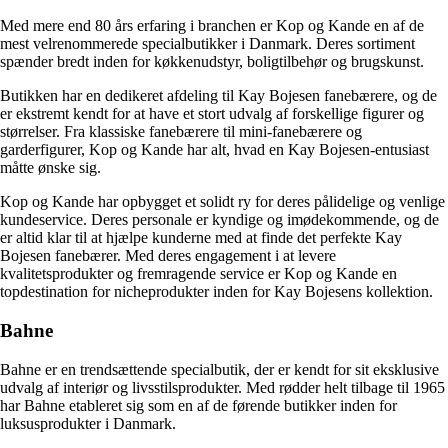
Med mere end 80 års erfaring i branchen er Kop og Kande en af de
mest velrenommerede specialbutikker i Danmark. Deres sortiment
spænder bredt inden for køkkenudstyr, boligtilbehør og brugskunst.
Butikken har en dedikeret afdeling til Kay Bojesen fanebærere, og de
er ekstremt kendt for at have et stort udvalg af forskellige figurer og
størrelser. Fra klassiske fanebærere til mini-fanebærere og
garderfigurer, Kop og Kande har alt, hvad en Kay Bojesen-entusiast
måtte ønske sig.
Kop og Kande har opbygget et solidt ry for deres pålidelige og venlige
kundeservice. Deres personale er kyndige og imødekommende, og de
er altid klar til at hjælpe kunderne med at finde det perfekte Kay
Bojesen fanebærer. Med deres engagement i at levere
kvalitetsprodukter og fremragende service er Kop og Kande en
topdestination for nicheprodukter inden for Kay Bojesens kollektion.
Bahne
Bahne er en trendsættende specialbutik, der er kendt for sit eksklusive
udvalg af interiør og livsstilsprodukter. Med rødder helt tilbage til 1965
har Bahne etableret sig som en af ​​de førende butikker inden for
luksusprodukter i Danmark.