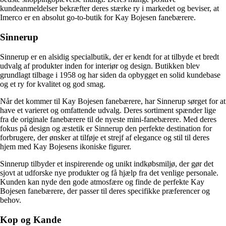
kundeanmeldelser bekræfter deres stærke ry i markedet og beviser, at
Imerco er en absolut go-to-butik for Kay Bojesen fanebærere.
Sinnerup
Sinnerup er en alsidig specialbutik, der er kendt for at tilbyde et bredt
udvalg af produkter inden for interiør og design. Butikken blev
grundlagt tilbage i 1958 og har siden da opbygget en solid kundebase
og et ry for kvalitet og god smag.
Når det kommer til Kay Bojesen fanebærere, har Sinnerup sørget for at
have et varieret og omfattende udvalg. Deres sortiment spænder lige
fra de originale fanebærere til de nyeste mini-fanebærere. Med deres
fokus på design og æstetik er Sinnerup den perfekte destination for
forbrugere, der ønsker at tilføje et strejf af elegance og stil til deres
hjem med Kay Bojesens ikoniske figurer.
Sinnerup tilbyder et inspirerende og unikt indkøbsmiljø, der gør det
sjovt at udforske nye produkter og få hjælp fra det venlige personale.
Kunden kan nyde den gode atmosfære og finde de perfekte Kay
Bojesen fanebærere, der passer til deres specifikke præferencer og
behov.
Kop og Kande