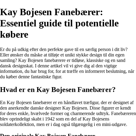
Kay Bojesen Fanebærer:
Essentiel guide til potentielle
købere
Er du på udkig efter den perfekte gave til en særlig person i dit liv?
Eller ønsker du måske at tilføje et unikt stykke design til din egen
samling? Kay Bojesen fanebærere er tidløse, klassiske og en sand
dansk designskat. I denne artikel vil vi give dig al den vigtige
information, du har brug for, for at træffe en informeret beslutning, når
du køber denne fantastiske figur.
Hvad er en Kay Bojesen Fanebærer?
En Kay Bojesen fanebærer er en håndlavet træfigur, der er designet af
den anerkendte danske designer Kay Bojesen. Disse figurer er kendt
for deres enkle, hvælvede former og charmerende udtryk. Fanebæreren
blev oprindeligt skabt i 1942 som en del af Kay Bojesens
soldaterkollektion, men er i dag også tilgængelig i en mini-udgave.
Den originale Kay Bojesen Fanebærer