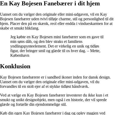
En Kay Bojesen Fanebærer i dit hjem
Uanset om du vælger den originale eller mini-udgaven, vil en Kay
Bojesen fanebærer uden tvivl tilføje charme, stil og personlighed til dit
hjem. Placer den på en skænk, reol eller endda i vindueskarmen for at
skabe et smukt blikfang.
Jeg købte en Kay Bojesen mini fanebærer som en gave til
min søns dåb, og den blev straks et familiens
yndlingspynteelement. Det er virkelig en unik og tidløs
figur, der bringer smil og glæde til os hver dag. – Mette,
København
Konklusion
Kay Bojesen fanebærere er i sandhed ikoner inden for dansk design.
Uanset om du vælger den originale eller mini-udgaven, vil du
forvandles til en stolt ejer af et stykke tidløst håndværk.
Ved at vælge en Kay Bojesen fanebærer investerer du ikke kun i et
smukt og unikt designobjekt, men også i en historie, der vil sprede
glæde og fortælle din ejendommelige stil.
Køb din egen Kay Bojesen fanebærer i dag og oplev magien ved