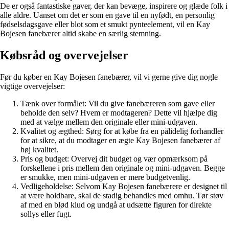
De er også fantastiske gaver, der kan bevæge, inspirere og glæde folk i
alle aldre. Uanset om det er som en gave til en nyfødt, en personlig
fødselsdagsgave eller blot som et smukt pynteelement, vil en Kay
Bojesen fanebærer altid skabe en særlig stemning.
Købsråd og overvejelser
Før du køber en Kay Bojesen fanebærer, vil vi gerne give dig nogle
vigtige overvejelser:
Tænk over formålet: Vil du give fanebæreren som gave eller
beholde den selv? Hvem er modtageren? Dette vil hjælpe dig
med at vælge mellem den originale eller mini-udgaven.
Kvalitet og ægthed: Sørg for at købe fra en pålidelig forhandler
for at sikre, at du modtager en ægte Kay Bojesen fanebærer af
høj kvalitet.
Pris og budget: Overvej dit budget og vær opmærksom på
forskellene i pris mellem den originale og mini-udgaven. Begge
er smukke, men mini-udgaven er mere budgetvenlig.
Vedligeholdelse: Selvom Kay Bojesen fanebærere er designet til
at være holdbare, skal de stadig behandles med omhu. Tør støv
af med en blød klud og undgå at udsætte figuren for direkte
sollys eller fugt.