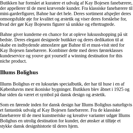
Butikken har formået at kuratere et udvalg af Kay Bojesen fanebærere,
der appellerer til de mest krævende kunder. Fra klassiske fanebærere til
mini-garderfigurer, Bahne har det hele. Deres sortiment afspejler deres
omsorgsfulde øje for kvalitet og æstetik og viser deres forståelse for,
hvad der gør Kay Bojesens figurer så unikke og eftertragtede.
Bahne giver kunderne en chance for at opleve luksusshopping på sit
bedste. Deres elegant designede butikker og deres dedikation til at
skabe en indbydende atmosfære gør Bahne til et must-visit sted for
Kay Bojesen fanebærere. Kombiner dette med deres førsteklasses
kundeservice og youve got yourself a winning destination for this
niche product.
Illums Bolighus
Illums Bolighus er en luksuriøs specialbutik, der har til huse i en af
Københavns mest ikoniske bygninger. Butikken blev åbnet i 1925 og
har siden da været et symbol på dansk design og æstetik.
Som en førende inden for dansk design har Illums Bolighus naturligvis
et fantastisk udvalg af Kay Bojesen fanebærere. Fra de klassiske
fanebærere til de mest kunstneriske og kreative varianter udgør Illums
Bolighus en utrolig destination for kunder, der ønsker at tilføje et
stykke dansk designhistorie til deres hjem.