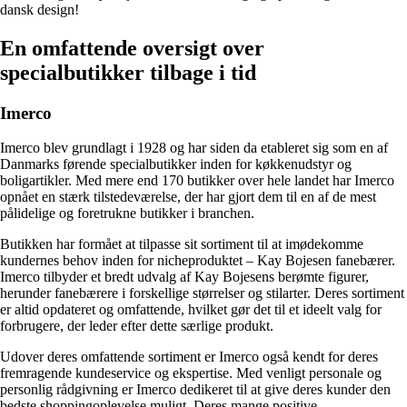
dansk design!
En omfattende oversigt over
specialbutikker tilbage i tid
Imerco
Imerco blev grundlagt i 1928 og har siden da etableret sig som en af
Danmarks førende specialbutikker inden for køkkenudstyr og
boligartikler. Med mere end 170 butikker over hele landet har Imerco
opnået en stærk tilstedeværelse, der har gjort dem til en af de mest
pålidelige og foretrukne butikker i branchen.
Butikken har formået at tilpasse sit sortiment til at imødekomme
kundernes behov inden for nicheproduktet – Kay Bojesen fanebærer.
Imerco tilbyder et bredt udvalg af Kay Bojesens berømte figurer,
herunder fanebærere i forskellige størrelser og stilarter. Deres sortiment
er altid opdateret og omfattende, hvilket gør det til et ideelt valg for
forbrugere, der leder efter dette særlige produkt.
Udover deres omfattende sortiment er Imerco også kendt for deres
fremragende kundeservice og ekspertise. Med venligt personale og
personlig rådgivning er Imerco dedikeret til at give deres kunder den
bedste shoppingoplevelse muligt. Deres mange positive