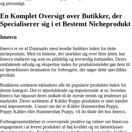
og personligt.
En Komplet Oversigt over Butikker, der
Specialiserer sig i et Bestemt Nicheprodukt
Imerco
Imerco er en af Danmarks mest kendte butikker inden for dette
nicheprodukt. Med en historie, der strækker sig over flere årtier, har
Imerco etableret sig som en pålidelig og troværdig forhandler. Deres
omfattende udvalg og ekspertise inden for produktområdet gør dem til
en førsteklasses destination for forbrugere, der søger dette specifikke
produkt.
Butikkens sortiment inkluderer alle de populære produkter inden for
denne kategori. Det er iøjnefaldende og imponerende at se, hvordan
Imerco har tilpasset deres indkøb til de nyeste trends og tendenser på
markedet. Deres sortiment af Kähler Poppy-produkter er intet mindre
end imponerende. Uanset om det er Kähler Hammershøi Poppy,
Poppy Kähler eller Hammershøj Poppy, vil du finde det hos Imerco.
Forbrugeranmeldelser er overvejende positive og vidner om Imercoss
engagement i at levere produkter af høj kvalitet og en førsteklasses