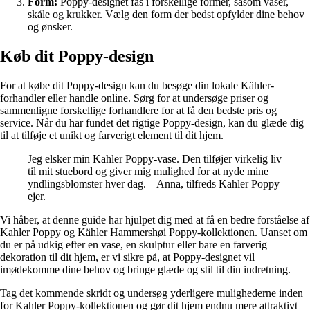
Form:
Poppy-designet fås i forskellige former, såsom vaser,
skåle og krukker. Vælg den form der bedst opfylder dine behov
og ønsker.
Køb dit Poppy-design
For at købe dit Poppy-design kan du besøge din lokale Kähler-
forhandler eller handle online. Sørg for at undersøge priser og
sammenligne forskellige forhandlere for at få den bedste pris og
service. Når du har fundet det rigtige Poppy-design, kan du glæde dig
til at tilføje et unikt og farverigt element til dit hjem.
Jeg elsker min Kahler Poppy-vase. Den tilføjer virkelig liv
til mit stuebord og giver mig mulighed for at nyde mine
yndlingsblomster hver dag. – Anna, tilfreds Kahler Poppy
ejer.
Vi håber, at denne guide har hjulpet dig med at få en bedre forståelse af
Kahler Poppy og Kähler Hammershøi Poppy-kollektionen. Uanset om
du er på udkig efter en vase, en skulptur eller bare en farverig
dekoration til dit hjem, er vi sikre på, at Poppy-designet vil
imødekomme dine behov og bringe glæde og stil til din indretning.
Tag det kommende skridt og undersøg yderligere mulighederne inden
for Kahler Poppy-kollektionen og gør dit hjem endnu mere attraktivt