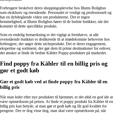
Forbrugere beskriver deres shoppingoplevelse hos Illums Bolighus
som eksklusiv og enestående. Personalet er venligt og professionelt og
har en dybdegående viden om produkterne. Det er ingen
hemmelighed, at Illums Bolighus hører til de bedste butikker, når det
kommer til dette specifikke produkt.
Som en endelig bemærkning er det vigtigt at fremhæve, at alle
ovenstående butikker er dedikerede til at imødekomme behovene hos
forbrugere, der søger dette nicheprodukt. Det er deres engagement,
ekspertise og sortiment, der gør dem til prime destinationer for enhver,
der ønsker at finde de bedste Kähler Poppy-produkter på markedet.
Find poppy fra Kähler til en billig pris og
gør et godt køb
Gør et godt køb ved at finde poppy fra Kähler til en
billig pris
Når man leder efter nye produkter til hjemmet, er det altid en god ide at
være opmærksom på prisen. At finde et poppy produkt fra Kähler til en
billig pris kan betyde, at man gør et godt køb og får god kvalitet for
pengene. Der er dog visse ting, man skal være opmærksom på, når