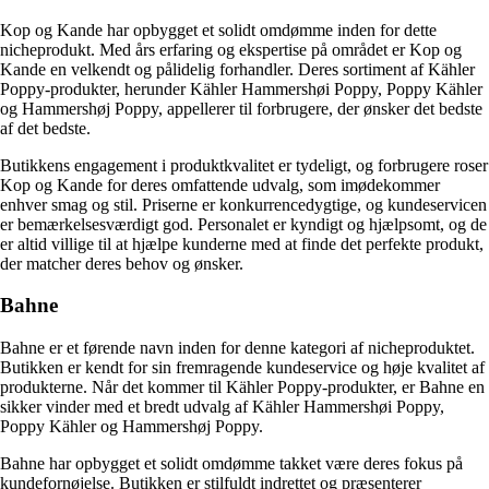
Kop og Kande har opbygget et solidt omdømme inden for dette
nicheprodukt. Med års erfaring og ekspertise på området er Kop og
Kande en velkendt og pålidelig forhandler. Deres sortiment af Kähler
Poppy-produkter, herunder Kähler Hammershøi Poppy, Poppy Kähler
og Hammershøj Poppy, appellerer til forbrugere, der ønsker det bedste
af det bedste.
Butikkens engagement i produktkvalitet er tydeligt, og forbrugere roser
Kop og Kande for deres omfattende udvalg, som imødekommer
enhver smag og stil. Priserne er konkurrencedygtige, og kundeservicen
er bemærkelsesværdigt god. Personalet er kyndigt og hjælpsomt, og de
er altid villige til at hjælpe kunderne med at finde det perfekte produkt,
der matcher deres behov og ønsker.
Bahne
Bahne er et førende navn inden for denne kategori af nicheproduktet.
Butikken er kendt for sin fremragende kundeservice og høje kvalitet af
produkterne. Når det kommer til Kähler Poppy-produkter, er Bahne en
sikker vinder med et bredt udvalg af Kähler Hammershøi Poppy,
Poppy Kähler og Hammershøj Poppy.
Bahne har opbygget et solidt omdømme takket være deres fokus på
kundefornøjelse. Butikken er stilfuldt indrettet og præsenterer