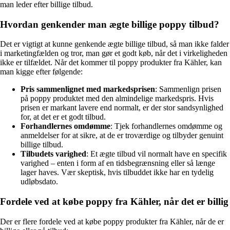
man leder efter billige tilbud.
Hvordan genkender man ægte billige poppy tilbud?
Det er vigtigt at kunne genkende ægte billige tilbud, så man ikke falder
i marketingfælden og tror, man gør et godt køb, når det i virkeligheden
ikke er tilfældet. Når det kommer til poppy produkter fra Kähler, kan
man kigge efter følgende:
Pris sammenlignet med markedsprisen
: Sammenlign prisen
på poppy produktet med den almindelige markedspris. Hvis
prisen er markant lavere end normalt, er der stor sandsynlighed
for, at det er et godt tilbud.
Forhandlernes omdømme
: Tjek forhandlernes omdømme og
anmeldelser for at sikre, at de er troværdige og tilbyder genuint
billige tilbud.
Tilbudets varighed
: Et ægte tilbud vil normalt have en specifik
varighed – enten i form af en tidsbegrænsning eller så længe
lager haves. Vær skeptisk, hvis tilbuddet ikke har en tydelig
udløbsdato.
Fordele ved at købe poppy fra Kähler, når det er billig
Der er flere fordele ved at købe poppy produkter fra Kähler, når de er