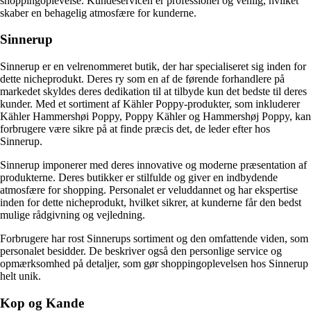
shoppingoplevelse. Kundeservicen er professionel og venlig, hvilket
skaber en behagelig atmosfære for kunderne.
Sinnerup
Sinnerup er en velrenommeret butik, der har specialiseret sig inden for
dette nicheprodukt. Deres ry som en af de førende forhandlere på
markedet skyldes deres dedikation til at tilbyde kun det bedste til deres
kunder. Med et sortiment af Kähler Poppy-produkter, som inkluderer
Kähler Hammershøi Poppy, Poppy Kähler og Hammershøj Poppy, kan
forbrugere være sikre på at finde præcis det, de leder efter hos
Sinnerup.
Sinnerup imponerer med deres innovative og moderne præsentation af
produkterne. Deres butikker er stilfulde og giver en indbydende
atmosfære for shopping. Personalet er veluddannet og har ekspertise
inden for dette nicheprodukt, hvilket sikrer, at kunderne får den bedst
mulige rådgivning og vejledning.
Forbrugere har rost Sinnerups sortiment og den omfattende viden, som
personalet besidder. De beskriver også den personlige service og
opmærksomhed på detaljer, som gør shoppingoplevelsen hos Sinnerup
helt unik.
Kop og Kande