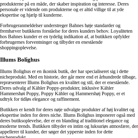
produkterne på en måde, der skaber inspiration og interesse. Deres
personale er vidende om produkterne og er altid villige til at yde
ekspertise og hjælp til kunderne.
Forbrugeranmeldelser understreger Bahnes høje standarder og
fremhæver butikkens forståelse for deres kunders behov. Loyaliteten
hos Bahnes kunder er en tydelig indikation af, at butikken opfylder
forbrugernes forventninger og tilbyder en enestående
shoppingoplevelse.
Illums Bolighus
Illums Bolighus er en ikonisk butik, der har specialiseret sig i dette
nicheprodukt. Med en historie, der går mere end et århundrede tilbage,
repræsenterer Illums Bolighus en kvalitet og stil, der er enestående.
Deres udvalg af Kähler Poppy-produkter, inklusive Kähler
Hammershøi Poppy, Poppy Kähler og Hammershøj Poppy, er et
udtryk for tidløs elegance og raffinement.
Butikken er kendt for deres nøje udvalgte produkter af høj kvalitet og
ekspertise inden for deres niche. Illums Bolighus imponerer også med
deres butiksoplevelse, der er en blanding af traditionel elegance og
moderne trends. Butikken tilbyder en intim og luksuriøs atmosfære, der
appellerer til kunder, der søger det ypperste inden for dette
nicheprodukt.