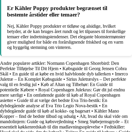
Er Kähler Poppy produkter begrænset til
bestemte årstider eller temaer?
Nej, Kähler Poppy produkter er tidløse og alsidige, hvilket
betyder, at de kan bruges året rundt og let tilpasses til forskellige
temaer eller indretningstendenser. Det elegante blomstermønster
giver mulighed for både en forårslignende friskhed og en varm
og hyggelig stemning om vinteren.
Andre populære artikler:
Normann Copenhagen Shorebird: Den
Perfekte Tilføjelse Til Dit Hjem
•
Købsguide til Georg Jensen Cobra
Skål
•
En guide til at købe en hvid halvblonde dyb tallerken
•
Imerco
Juletræ – En Komplet Købsguide
•
Sirius Juletræslys – Det perfekte
valg til en festlig jul
•
Køb af Altan og Tilbehør: En Guide til
potentielle Købere
•
Royal Copenhagen Julekrus: Gør dit jul endnu
mere særligt
•
En omfattende guide til køb af Royal Copenhagen
asietter
•
Guide til at vælge det bedste Eva Trio-bestik: En
dybdegående analyse af Eva Trio Legio Nova-bestik
•
En
dybdegående guide til køb af kokke- og bagesæt
•
Kähler Mano
Kopper – find de bedste tilbud og udsalg
•
Alt, hvad du skal vide om
mandolinjern: Guide og købsvejledning
•
Smeg Støbejernsgryde – Et
essentielt køkkenredskab til din madlavningsoplevelse
•
Fedtskiller: