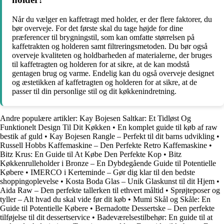
Når du vælger en kaffetragt med holder, er der flere faktorer, du
bør overveje. For det første skal du tage højde for dine
præferencer til brygningstil, som kan omfatte størrelsen på
kaffetrakten og holderen samt filtreringsmetoden. Du bør også
overveje kvaliteten og holdbarheden af ​​materialerne, der bruges
til kaffetragten og holderen for at sikre, at de kan modstå
gentagen brug og varme. Endelig kan du også overveje designet
og æstetikken af ​​kaffetragten og holderen for at sikre, at de
passer til din personlige stil og dit køkkenindretning.
Andre populære artikler:
Kay Bojesen Saltkar: Et Tidløst Og
Funktionelt Design Til Dit Køkken
•
En komplet guide til køb af raw
bestik af guld
•
Kay Bojesen Rangle – Perfekt til dit barns udvikling
•
Russell Hobbs Kaffemaskine – Den Perfekte Retro Kaffemaskine
•
Bitz Krus: En Guide til At Købe Den Perfekte Kop
•
Bitz
Køkkenrulleholder i Bronze – En Dybdegående Guide til Potentielle
Købere
•
IMERCO i Kerteminde – Gør dig klar til den bedste
shoppingoplevelse
•
Kosta Boda Glas – Unik Glaskunst til dit Hjem
•
Aida Raw – Den perfekte tallerken til ethvert måltid
•
Sprøjteposer og
tyller – Alt hvad du skal vide før dit køb
•
Mumi Skål og Skåle: En
Guide til Potentielle Købere
•
Bernadotte Dessertske – Den perfekte
tilføjelse til dit dessertservice
•
Badeværelsestilbehør: En guide til at