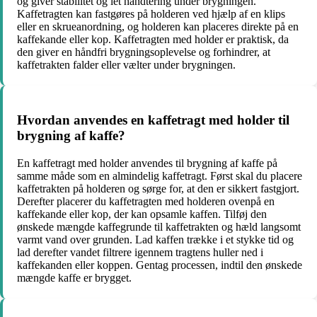
og giver stabilitet og let håndtering under brygningen.
Kaffetragten kan fastgøres på holderen ved hjælp af en klips
eller en skrueanordning, og holderen kan placeres direkte på en
kaffekande eller kop. Kaffetragten med holder er praktisk, da
den giver en håndfri brygningsoplevelse og forhindrer, at
kaffetrakten falder eller vælter under brygningen.
Hvordan anvendes en kaffetragt med holder til
brygning af kaffe?
En kaffetragt med holder anvendes til brygning af kaffe på
samme måde som en almindelig kaffetragt. Først skal du placere
kaffetrakten på holderen og sørge for, at den er sikkert fastgjort.
Derefter placerer du kaffetragten med holderen ovenpå en
kaffekande eller kop, der kan opsamle kaffen. Tilføj den
ønskede mængde kaffegrunde til kaffetrakten og hæld langsomt
varmt vand over grunden. Lad kaffen trække i et stykke tid og
lad derefter vandet filtrere igennem tragtens huller ned i
kaffekanden eller koppen. Gentag processen, indtil den ønskede
mængde kaffe er brygget.