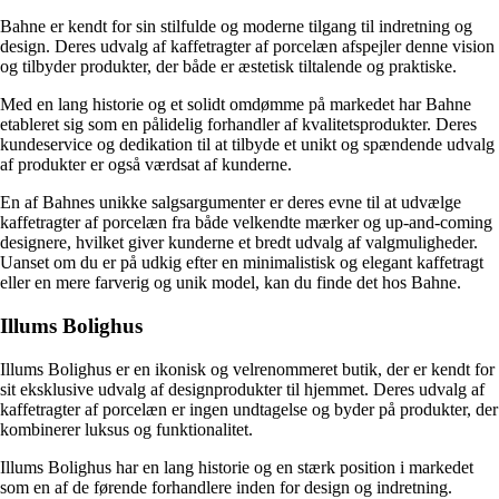
Bahne er kendt for sin stilfulde og moderne tilgang til indretning og
design. Deres udvalg af kaffetragter af porcelæn afspejler denne vision
og tilbyder produkter, der både er æstetisk tiltalende og praktiske.
Med en lang historie og et solidt omdømme på markedet har Bahne
etableret sig som en pålidelig forhandler af kvalitetsprodukter. Deres
kundeservice og dedikation til at tilbyde et unikt og spændende udvalg
af produkter er også værdsat af kunderne.
En af Bahnes unikke salgsargumenter er deres evne til at udvælge
kaffetragter af porcelæn fra både velkendte mærker og up-and-coming
designere, hvilket giver kunderne et bredt udvalg af valgmuligheder.
Uanset om du er på udkig efter en minimalistisk og elegant kaffetragt
eller en mere farverig og unik model, kan du finde det hos Bahne.
Illums Bolighus
Illums Bolighus er en ikonisk og velrenommeret butik, der er kendt for
sit eksklusive udvalg af designprodukter til hjemmet. Deres udvalg af
kaffetragter af porcelæn er ingen undtagelse og byder på produkter, der
kombinerer luksus og funktionalitet.
Illums Bolighus har en lang historie og en stærk position i markedet
som en af de førende forhandlere inden for design og indretning.