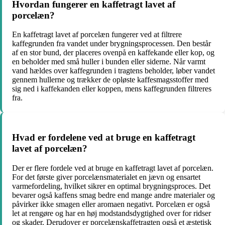
Hvordan fungerer en kaffetragt lavet af
porcelæn?
En kaffetragt lavet af porcelæn fungerer ved at filtrere
kaffegrunden fra vandet under brygningsprocessen. Den består
af en stor bund, der placeres ovenpå en kaffekande eller kop, og
en beholder med små huller i bunden eller siderne. Når varmt
vand hældes over kaffegrunden i tragtens beholder, løber vandet
gennem hullerne og trækker de opløste kaffesmagsstoffer med
sig ned i kaffekanden eller koppen, mens kaffegrunden filtreres
fra.
Hvad er fordelene ved at bruge en kaffetragt
lavet af porcelæn?
Der er flere fordele ved at bruge en kaffetragt lavet af porcelæn.
For det første giver porcelænsmaterialet en jævn og ensartet
varmefordeling, hvilket sikrer en optimal brygningsproces. Det
bevarer også kaffens smag bedre end mange andre materialer og
påvirker ikke smagen eller aromaen negativt. Porcelæn er også
let at rengøre og har en høj modstandsdygtighed over for ridser
og skader. Derudover er porcelænskaffetragten også et æstetisk