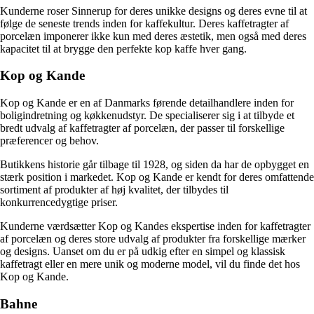
Kunderne roser Sinnerup for deres unikke designs og deres evne til at
følge de seneste trends inden for kaffekultur. Deres kaffetragter af
porcelæn imponerer ikke kun med deres æstetik, men også med deres
kapacitet til at brygge den perfekte kop kaffe hver gang.
Kop og Kande
Kop og Kande er en af Danmarks førende detailhandlere inden for
boligindretning og køkkenudstyr. De specialiserer sig i at tilbyde et
bredt udvalg af kaffetragter af porcelæn, der passer til forskellige
præferencer og behov.
Butikkens historie går tilbage til 1928, og siden da har de opbygget en
stærk position i markedet. Kop og Kande er kendt for deres omfattende
sortiment af produkter af høj kvalitet, der tilbydes til
konkurrencedygtige priser.
Kunderne værdsætter Kop og Kandes ekspertise inden for kaffetragter
af porcelæn og deres store udvalg af produkter fra forskellige mærker
og designs. Uanset om du er på udkig efter en simpel og klassisk
kaffetragt eller en mere unik og moderne model, vil du finde det hos
Kop og Kande.
Bahne