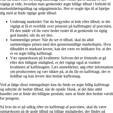
vigtigt at vide, hvordan man genkender ægte billige tilbud i forhold til
markedsføringstiltag og salgsgimmicks. Her er nogle tips til at hjælpe
dig med at finde rigtige gode tilbud:
Undersøg markedet: Før du begynder at lede efter tilbud, er det
vigtigt at få et overblik over priserne på kaffetragter af porcelæn.
På den måde vil du være bedre rustet til at genkende en rigtig
god handel, når du ser den.
Sammenlign priser: Når du ser et tilbud, skal du altid
sammenligne prisen med den gennemsnitlige markedspris. Hvis
tilbuddet er markant lavere, kan det være en indikator for, at det
er en ægte billig kaffetragt.
Vær opmærksom på kvaliteten: Selvom det er fristende at gå
efter den billigste mulighed, er det vigtigt også at vurdere
kvaliteten af kaffetragten. Læs anmeldelser, søg efter information
om producenten og vær sikker på, at du får en kaffetragt, der er
holdbar og kan levere den bedste kaffesmag.
Ved at følge disse retningslinjer kan du finde en ægte billig kaffetragt
og udnytte de bedste tilbud, når de opstår. Husk, at det ikke altid
handler om at finde det billigste produkt, men at finde den bedste værdi
for pengene.
Så hvis du er på udkig efter en kaffetragt af porcelæn, skal du være
opmærksom på de gode tilbud og billige muligheder, der findes på