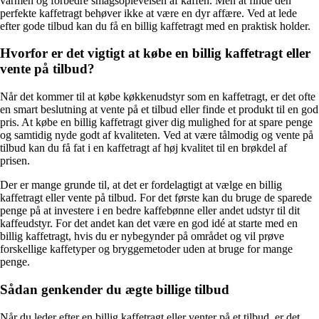
varmen og forbedre smagsoplevelsen af kaffen. Men at finde den
perfekte kaffetragt behøver ikke at være en dyr affære. Ved at lede
efter gode tilbud kan du få en billig kaffetragt med en praktisk holder.
Hvorfor er det vigtigt at købe en billig kaffetragt eller
vente på tilbud?
Når det kommer til at købe køkkenudstyr som en kaffetragt, er det ofte
en smart beslutning at vente på et tilbud eller finde et produkt til en god
pris. At købe en billig kaffetragt giver dig mulighed for at spare penge
og samtidig nyde godt af kvaliteten. Ved at være tålmodig og vente på
tilbud kan du få fat i en kaffetragt af høj kvalitet til en brøkdel af
prisen.
Der er mange grunde til, at det er fordelagtigt at vælge en billig
kaffetragt eller vente på tilbud. For det første kan du bruge de sparede
penge på at investere i en bedre kaffebønne eller andet udstyr til dit
kaffeudstyr. For det andet kan det være en god idé at starte med en
billig kaffetragt, hvis du er nybegynder på området og vil prøve
forskellige kaffetyper og bryggemetoder uden at bruge for mange
penge.
Sådan genkender du ægte billige tilbud
Når du leder efter en billig kaffetragt eller venter på et tilbud, er det