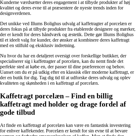
Kunderne værdsætter deres engagement i at tilbyde produkter af høj
kvalitet og deres evne til at præsentere de nyeste trends inden for
designverdenen.
Det unikke ved Illums Bolighus udvalg af kaffetragter af porcelæn er
deres fokus på at tilbyde produkter fra etablerede designere og mærker,
der er kendt for deres håndværk og æstetik. Dette gør Illums Bolighus
til et ideelt valg for kunder, der ønsker at kombinere deres kaffetragt
med en stilfuld og eksklusiv indretning.
Nu hvor du har en detaljeret oversigt over forskellige butikker, der
specialiserer sig i kaffetragter af porcelæn, kan du nemt finde det
perfekte sted at købe en, der passer til dine præferencer og behov.
Uanset om du er på udkig efter en klassisk eller moderne kaffetragt, er
der en butik for dig. Tag dig tid til at udforske deres udvalg og oplev
kvaliteten og skønheden i en kaffetragt af porcelæn.
Kaffetragt porcelæn – Find en billig
kaffetragt med holder og drage fordel af
gode tilbud
At finde en kaffetragt af porcelæn kan være en fantastisk investering
for enhver kaffekender. Porcelæn er kendt for sin evne til at bevare