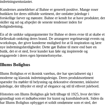
indretningsentusiaster.
Kundernes anmeldelser af Bahne er generelt positive. Mange roser
butikken for deres stilfulde sortiment, der omfatter juleduge i
forskellige farver og mønstre. Bahne er kendt for at have produkter, der
skiller sig ud og afspejler de seneste tendenser inden for
boligindretning.
En af de unikke salgsargumenter for Bahne er deres evne til at skabe et
fællesskab omkring deres brand. De arrangerer regelmæssigt events og
workshops, der giver kunderne mulighed for at få inspiration og lære
nye indretningsfærdigheder. Dette gør Bahne til mere end bare en
butik, det er et sted, hvor kunder kan føle sig inspirerede og
engagerede i deres egen hjemmefornyelse.
Illums Bolighus
Illums Bolighus er et ikonisk varehus, der har specialiseret sig i
moderne og klassisk indretningsdesign. Deres produktsortiment
spænder fra møbler til belysning og dekorative elementer, inklusive
juleduge, der tilbyder et strejf af elegance og stil til ethvert julebord.
Historien om Illums Bolighus går helt tilbage til 1925, hvor det blev
grundlagt som et indkøbscenter for kunst og kunsthåndværk. Siden da
har Illums Bolighus opbygget et solidt omdømme som et sted, der