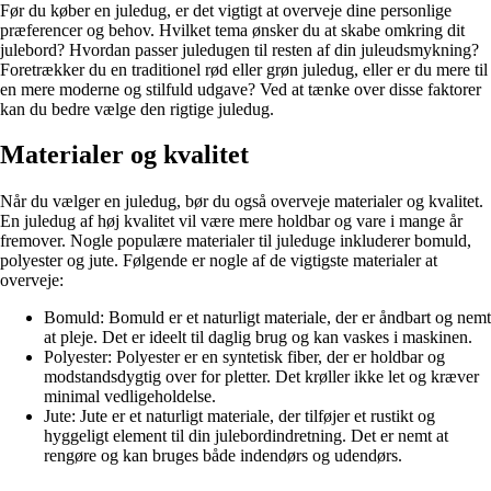
Før du køber en juledug, er det vigtigt at overveje dine personlige
præferencer og behov. Hvilket tema ønsker du at skabe omkring dit
julebord? Hvordan passer juledugen til resten af din juleudsmykning?
Foretrækker du en traditionel rød eller grøn juledug, eller er du mere til
en mere moderne og stilfuld udgave? Ved at tænke over disse faktorer
kan du bedre vælge den rigtige juledug.
Materialer og kvalitet
Når du vælger en juledug, bør du også overveje materialer og kvalitet.
En juledug af høj kvalitet vil være mere holdbar og vare i mange år
fremover. Nogle populære materialer til juleduge inkluderer bomuld,
polyester og jute. Følgende er nogle af de vigtigste materialer at
overveje:
Bomuld: Bomuld er et naturligt materiale, der er åndbart og nemt
at pleje. Det er ideelt til daglig brug og kan vaskes i maskinen.
Polyester: Polyester er en syntetisk fiber, der er holdbar og
modstandsdygtig over for pletter. Det krøller ikke let og kræver
minimal vedligeholdelse.
Jute: Jute er et naturligt materiale, der tilføjer et rustikt og
hyggeligt element til din julebordindretning. Det er nemt at
rengøre og kan bruges både indendørs og udendørs.