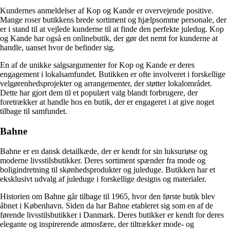
Kundernes anmeldelser af Kop og Kande er overvejende positive.
Mange roser butikkens brede sortiment og hjælpsomme personale, der
er i stand til at vejlede kunderne til at finde den perfekte juledug. Kop
og Kande har også en onlinebutik, der gør det nemt for kunderne at
handle, uanset hvor de befinder sig.
En af de unikke salgsargumenter for Kop og Kande er deres
engagement i lokalsamfundet. Butikken er ofte involveret i forskellige
velgørenhedsprojekter og arrangementer, der støtter lokalområdet.
Dette har gjort dem til et populært valg blandt forbrugere, der
foretrækker at handle hos en butik, der er engageret i at give noget
tilbage til samfundet.
Bahne
Bahne er en dansk detailkæde, der er kendt for sin luksuriøse og
moderne livsstilsbutikker. Deres sortiment spænder fra mode og
boligindretning til skønhedsprodukter og juleduge. Butikken har et
eksklusivt udvalg af juleduge i forskellige designs og materialer.
Historien om Bahne går tilbage til 1965, hvor den første butik blev
åbnet i København. Siden da har Bahne etableret sig som en af de
førende livsstilsbutikker i Danmark. Deres butikker er kendt for deres
elegante og inspirerende atmosfære, der tiltrækker mode- og