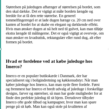
Størrelsen på juledugen afhænger af størrelsen på bordet, som
den skal dække. Det er vigtigt at måle bordets længde og
bredde for at få den rette størrelse. En generel
tommelfingerregel er at lade dugen hænge ca. 20 cm ned over
kanten af bordet for at skabe en elegant og dækkende effekt.
Hvis man ønsker dugen at nå helt ned til gulvet, kan man tilføje
ekstra længde til målingerne. Det er også vigtigt at overveje, om
man ønsker en kvadratisk, rektangulær eller rund dug, alt efter
formen på bordet.
Hvad er fordelene ved at købe juleduge hos
Imerco?
Imerco er en populær butikskæde i Danmark, der har
specialiseret sig i boligindretning og køkkenudstyr. Når man
køber juleduge hos Imerco, kan man nyde flere fordele. Først
og fremmest har Imerco et bredt udvalg af juleduge i forskellige
designs, farver og størrelser, så man har gode muligheder for at
finde den perfekte juledug til sit hjem. Derudover tilbyder
Imerco ofte gode tilbud og kampagner, hvor man kan spare
penge på sit køb. Man kan også stole på kvaliteten af