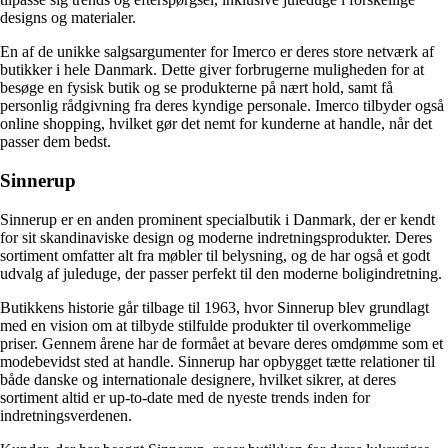
designs og materialer.
En af de unikke salgsargumenter for Imerco er deres store netværk af
butikker i hele Danmark. Dette giver forbrugerne muligheden for at
besøge en fysisk butik og se produkterne på nært hold, samt få
personlig rådgivning fra deres kyndige personale. Imerco tilbyder også
online shopping, hvilket gør det nemt for kunderne at handle, når det
passer dem bedst.
Sinnerup
Sinnerup er en anden prominent specialbutik i Danmark, der er kendt
for sit skandinaviske design og moderne indretningsprodukter. Deres
sortiment omfatter alt fra møbler til belysning, og de har også et godt
udvalg af juleduge, der passer perfekt til den moderne boligindretning.
Butikkens historie går tilbage til 1963, hvor Sinnerup blev grundlagt
med en vision om at tilbyde stilfulde produkter til overkommelige
priser. Gennem årene har de formået at bevare deres omdømme som et
modebevidst sted at handle. Sinnerup har opbygget tætte relationer til
både danske og internationale designere, hvilket sikrer, at deres
sortiment altid er up-to-date med de nyeste trends inden for
indretningsverdenen.