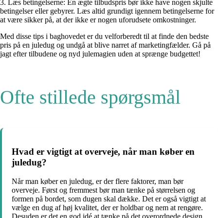
3. Læs betingelserne: En ægte tilbudspris bør ikke have nogen skjulte
betingelser eller gebyrer. Læs altid grundigt igennem betingelserne for
at være sikker på, at der ikke er nogen uforudsete omkostninger.
Med disse tips i baghovedet er du velforberedt til at finde den bedste
pris på en juledug og undgå at blive narret af marketingfælder. Gå på
jagt efter tilbudene og nyd julemagien uden at sprænge budgettet!
Ofte stillede spørgsmål
Hvad er vigtigt at overveje, når man køber en
juledug?
Når man køber en juledug, er der flere faktorer, man bør
overveje. Først og fremmest bør man tænke på størrelsen og
formen på bordet, som dugen skal dække. Det er også vigtigt at
vælge en dug af høj kvalitet, der er holdbar og nem at rengøre.
Desuden er det en god idé at tænke på det overordnede design