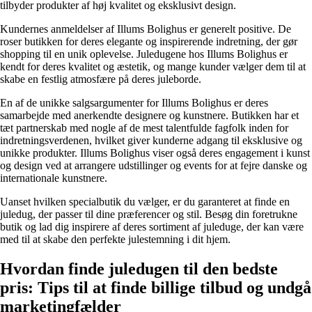
tilbyder produkter af høj kvalitet og eksklusivt design.
Kundernes anmeldelser af Illums Bolighus er generelt positive. De
roser butikken for deres elegante og inspirerende indretning, der gør
shopping til en unik oplevelse. Juledugene hos Illums Bolighus er
kendt for deres kvalitet og æstetik, og mange kunder vælger dem til at
skabe en festlig atmosfære på deres juleborde.
En af de unikke salgsargumenter for Illums Bolighus er deres
samarbejde med anerkendte designere og kunstnere. Butikken har et
tæt partnerskab med nogle af de mest talentfulde fagfolk inden for
indretningsverdenen, hvilket giver kunderne adgang til eksklusive og
unikke produkter. Illums Bolighus viser også deres engagement i kunst
og design ved at arrangere udstillinger og events for at fejre danske og
internationale kunstnere.
Uanset hvilken specialbutik du vælger, er du garanteret at finde en
juledug, der passer til dine præferencer og stil. Besøg din foretrukne
butik og lad dig inspirere af deres sortiment af juleduge, der kan være
med til at skabe den perfekte julestemning i dit hjem.
Hvordan finde juledugen til den bedste
pris: Tips til at finde billige tilbud og undgå
marketingfælder