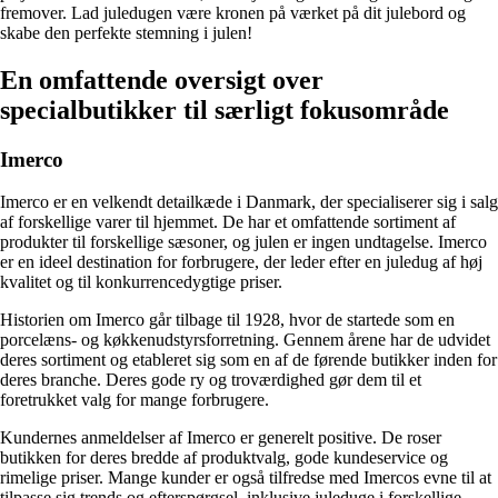
fremover. Lad juledugen være kronen på værket på dit julebord og
skabe den perfekte stemning i julen!
En omfattende oversigt over
specialbutikker til særligt fokusområde
Imerco
Imerco er en velkendt detailkæde i Danmark, der specialiserer sig i salg
af forskellige varer til hjemmet. De har et omfattende sortiment af
produkter til forskellige sæsoner, og julen er ingen undtagelse. Imerco
er en ideel destination for forbrugere, der leder efter en juledug af høj
kvalitet og til konkurrencedygtige priser.
Historien om Imerco går tilbage til 1928, hvor de startede som en
porcelæns- og køkkenudstyrsforretning. Gennem årene har de udvidet
deres sortiment og etableret sig som en af de førende butikker inden for
deres branche. Deres gode ry og troværdighed gør dem til et
foretrukket valg for mange forbrugere.
Kundernes anmeldelser af Imerco er generelt positive. De roser
butikken for deres bredde af produktvalg, gode kundeservice og
rimelige priser. Mange kunder er også tilfredse med Imercos evne til at
tilpasse sig trends og efterspørgsel, inklusive juleduge i forskellige