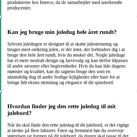
produkterne hos Imerco, da de samarbejder med anerkendte
producenter.
Kan jeg bruge min juledug hele året rundt?
Selvom juledugen er designet til at skabe julestemning og
bruges mest omkring julen, er der intet, der forhindrer dig i at
bruge den hele året rundt, hvis du ønsker det. Nogle juleduge
har et mere neutralt design og farvevalg og kan derfor tilpasses
til andre sæsoner eller begivenheder. Hvis du kan lide dugens
mønster og kvalitet, kan du sagtens bruge den som en
almindelig dug til andre festlige lejligheder eller bare for at
bringe lidt ekstra stemning og elegance til dit spisebord.
Hvordan finder jeg den rette juledug til mit
julebord?
Når du skal finde den rette juledug til dit julebord, er det vigtigt
at tænke på flere faktorer. Først og fremmest bør du overveje
størrelsen og formen på dit julebord, da dugen skal passe til det.