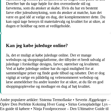
Derefter bør du tage højde for den overordnede stil og
farvetema, som du ønsker at skabe. Hvis du har en bestemt
farve eller juleudsmykning, som du ønsker at matche, kan det
være en god idé at vælge en dug, der komplementerer dette. Du
kan også tage hensyn til materialevalg og kvalitet for at sikre, at
dugen er holdbar og nem at vedligeholde.
Kan jeg købe juleduge online?
Ja, det er muligt at købe juleduge online. Der er mange
webshops og shoppingplatforme, der tilbyder et bredt udvalg af
juleduge i forskellige designs, farver, størrelser og kvaliteter.
Ved at købe juleduge online har du også mulighed for at
sammenligne priser og finde gode tilbud og rabatter. Det er dog
vigtigt at vælge en pålidelig og velrenommeret webshop og
læse anmeldelser fra andre kunder for at sikre, at du får en god
shoppingoplevelse og modtager en dug af høj kvalitet.
Andre populære artikler:
Sistema Termoflaske
•
Severin Æggekoger –
Oplev Den Perfekte Kokning Hver Gang
•
Sirius Genopladelige Lys –
En guide til købere
•
Ninja Foodprocessor – Den Ultimative Guide til