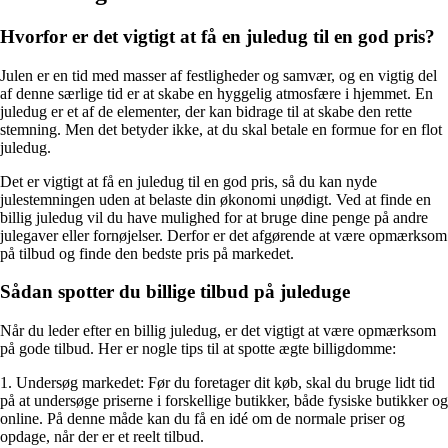
Hvorfor er det vigtigt at få en juledug til en god pris?
Julen er en tid med masser af festligheder og samvær, og en vigtig del
af denne særlige tid er at skabe en hyggelig atmosfære i hjemmet. En
juledug er et af de elementer, der kan bidrage til at skabe den rette
stemning. Men det betyder ikke, at du skal betale en formue for en flot
juledug.
Det er vigtigt at få en juledug til en god pris, så du kan nyde
julestemningen uden at belaste din økonomi unødigt. Ved at finde en
billig juledug vil du have mulighed for at bruge dine penge på andre
julegaver eller fornøjelser. Derfor er det afgørende at være opmærksom
på tilbud og finde den bedste pris på markedet.
Sådan spotter du billige tilbud på juleduge
Når du leder efter en billig juledug, er det vigtigt at være opmærksom
på gode tilbud. Her er nogle tips til at spotte ægte billigdomme:
1. Undersøg markedet: Før du foretager dit køb, skal du bruge lidt tid
på at undersøge priserne i forskellige butikker, både fysiske butikker og
online. På denne måde kan du få en idé om de normale priser og
opdage, når der er et reelt tilbud.