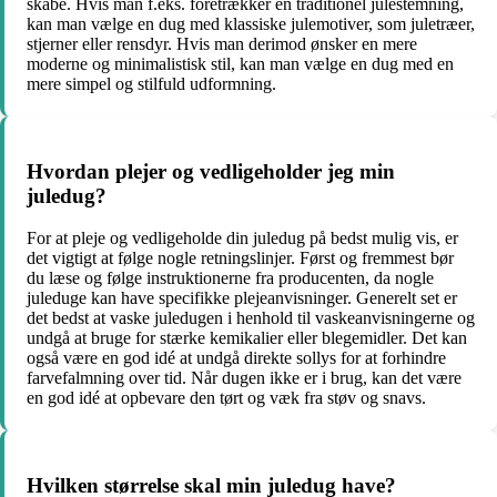
skabe. Hvis man f.eks. foretrækker en traditionel julestemning,
kan man vælge en dug med klassiske julemotiver, som juletræer,
stjerner eller rensdyr. Hvis man derimod ønsker en mere
moderne og minimalistisk stil, kan man vælge en dug med en
mere simpel og stilfuld udformning.
Hvordan plejer og vedligeholder jeg min
juledug?
For at pleje og vedligeholde din juledug på bedst mulig vis, er
det vigtigt at følge nogle retningslinjer. Først og fremmest bør
du læse og følge instruktionerne fra producenten, da nogle
juleduge kan have specifikke plejeanvisninger. Generelt set er
det bedst at vaske juledugen i henhold til vaskeanvisningerne og
undgå at bruge for stærke kemikalier eller blegemidler. Det kan
også være en god idé at undgå direkte sollys for at forhindre
farvefalmning over tid. Når dugen ikke er i brug, kan det være
en god idé at opbevare den tørt og væk fra støv og snavs.
Hvilken størrelse skal min juledug have?