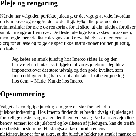
Pleje og rengøring
Når du har valgt den perfekte juledug, er det vigtigt at vide, hvordan
du kan passe og rengøre den ordentligt. Følg altid producentens
retningslinjer for pleje og rengøring for at sikre, at din juledug forbliver
smuk i mange år fremover. De fleste juleduge kan vaskes i maskinen,
men nogle mere delikate designs kan kræve håndvask eller tørrens.
Sørg for at læse og følge de specifikke instruktioner for den juledug,
du køber.
Jeg købte en smuk juledug hos Imerco sidste år, og den
har været en fantastisk tilføjelse til vores julebord. Jeg blev
imponeret over det store udvalg og den gode kvalitet, som
Imerco tilbyder. Jeg kan varmt anbefale at købe en juledug
hos dem. – Marie, Kunde hos Imerco
Opsummering
Valget af den rigtige juledug kan gøre en stor forskel i din
julebordindretning. Hos Imerco finder du et bredt udvalg af juleduge i
forskellige designs og materialer til enhver smag. Ved at overveje dine
behov, temaet for dit julebord og kvaliteten af juledugen, kan du træffe
den bedste beslutning. Husk også at læse producentens
plejeinstruktioner for at sikre, at din juledug holder sig smuk i mange år