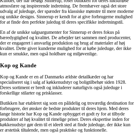
Kunder, der har besøgt Sinnerup, roser butikken for deres luksuriøse
atmosfære og inspirerende indretning. De fremhæver også det store
udvalg af juleduge, der spænder fra klassiske mønstre til mere moderne
og unikke designs. Sinnerup er kendt for at give forbrugerne mulighed
for at finde den perfekte juledug til deres specifikke indretningstil.
En af de unikke salgsargumenter for Sinnerup er deres fokus på
bæredygtighed og kvalitet. De arbejder tæt sammen med producenter,
der er engageret i ansvarlig produktion og brug af materialer af høj
kvalitet. Dette giver kunderne mulighed for at købe juleduge, der ikke
kun er smukke, men også holdbare og miljøvenlige.
Kop og Kande
Kop og Kande er en af Danmarks ældste detailkæder og har
specialiseret sig i salg af køkkenudstyr og boligtilbehør siden 1928.
Deres sortiment er bredt og inkluderer naturligvis også juleduge i
forskellige stilarter og prisklasser.
Butikken har etableret sig som en pålidelig og troværdig destination for
forbrugere, der ønsker de bedste produkter til deres hjem. Med deres
lange historie har Kop og Kande opbygget et godt ry for at tilbyde
produkter af høj kvalitet til rimelige priser. Deres ekspertise inden for
køkkenudstyr gør dem til et ideelt sted at finde juleduge, der ikke kun
er æstetisk tiltalende, men også praktiske og funktionelle.