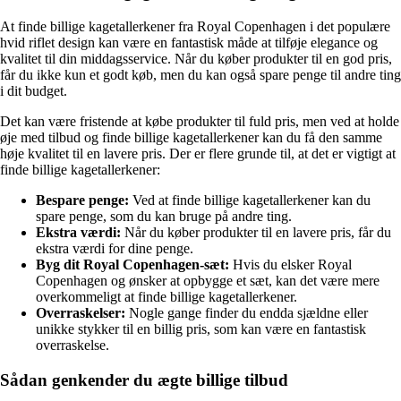
At finde billige kagetallerkener fra Royal Copenhagen i det populære
hvid riflet design kan være en fantastisk måde at tilføje elegance og
kvalitet til din middagsservice. Når du køber produkter til en god pris,
får du ikke kun et godt køb, men du kan også spare penge til andre ting
i dit budget.
Det kan være fristende at købe produkter til fuld pris, men ved at holde
øje med tilbud og finde billige kagetallerkener kan du få den samme
høje kvalitet til en lavere pris. Der er flere grunde til, at det er vigtigt at
finde billige kagetallerkener:
Bespare penge:
Ved at finde billige kagetallerkener kan du
spare penge, som du kan bruge på andre ting.
Ekstra værdi:
Når du køber produkter til en lavere pris, får du
ekstra værdi for dine penge.
Byg dit Royal Copenhagen-sæt:
Hvis du elsker Royal
Copenhagen og ønsker at opbygge et sæt, kan det være mere
overkommeligt at finde billige kagetallerkener.
Overraskelser:
Nogle gange finder du endda sjældne eller
unikke stykker til en billig pris, som kan være en fantastisk
overraskelse.
Sådan genkender du ægte billige tilbud