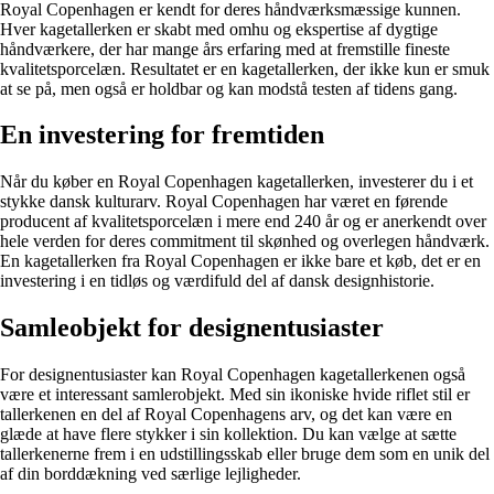
Royal Copenhagen er kendt for deres håndværksmæssige kunnen.
Hver kagetallerken er skabt med omhu og ekspertise af dygtige
håndværkere, der har mange års erfaring med at fremstille fineste
kvalitetsporcelæn. Resultatet er en kagetallerken, der ikke kun er smuk
at se på, men også er holdbar og kan modstå testen af tidens gang.
En investering for fremtiden
Når du køber en Royal Copenhagen kagetallerken, investerer du i et
stykke dansk kulturarv. Royal Copenhagen har været en førende
producent af kvalitetsporcelæn i mere end 240 år og er anerkendt over
hele verden for deres commitment til skønhed og overlegen håndværk.
En kagetallerken fra Royal Copenhagen er ikke bare et køb, det er en
investering i en tidløs og værdifuld del af dansk designhistorie.
Samleobjekt for designentusiaster
For designentusiaster kan Royal Copenhagen kagetallerkenen også
være et interessant samlerobjekt. Med sin ikoniske hvide riflet stil er
tallerkenen en del af Royal Copenhagens arv, og det kan være en
glæde at have flere stykker i sin kollektion. Du kan vælge at sætte
tallerkenerne frem i en udstillingsskab eller bruge dem som en unik del
af din borddækning ved særlige lejligheder.