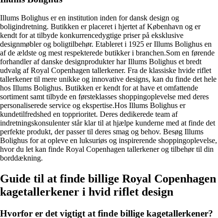
Illums Bolighus er en institution inden for dansk design og
boligindretning. Butikken er placeret i hjertet af København og er
kendt for at tilbyde konkurrencedygtige priser på eksklusive
designmøbler og boligtilbehør. Etableret i 1925 er Illums Bolighus en
af de ældste og mest respekterede butikker i branchen.Som en førende
forhandler af danske designprodukter har Illums Bolighus et bredt
udvalg af Royal Copenhagen tallerkener. Fra de klassiske hvide riflet
tallerkener til mere unikke og innovative designs, kan du finde det hele
hos Illums Bolighus. Butikken er kendt for at have et omfattende
sortiment samt tilbyde en førsteklasses shoppingoplevelse med deres
personaliserede service og ekspertise.Hos Illums Bolighus er
kundetilfredshed en topprioritet. Deres dedikerede team af
indretningskonsulenter står klar til at hjælpe kunderne med at finde det
perfekte produkt, der passer til deres smag og behov. Besøg Illums
Bolighus for at opleve en luksuriøs og inspirerende shoppingoplevelse,
hvor du let kan finde Royal Copenhagen tallerkener og tilbehør til din
borddækning.
Guide til at finde billige Royal Copenhagen
kagetallerkener i hvid riflet design
Hvorfor er det vigtigt at finde billige kagetallerkener?