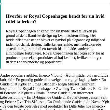
Hvorfor er Royal Copenhagen kendt for sin hvid
riflet tallerken?
Royal Copenhagen er kendt for sin hvide riflet tallerken på
grund af dens ikoniske design og kvalitetsfremstilling. Det
hvide riflet mønster er blevet et symbol på elegance og tidløshed
inden for dansk design. Tallerkenens enkle, men sofistikerede
æstetik har gjort den til en favorit blandt både samlere og
almindelige forbrugere. Royal Copenhagen har også et ry for at
producere porcelænsprodukter af høj kvalitet, hvilket bidrager
til deres anerkendelse og popularitet.
Andre populære artikler:
Imerco Viborg – Åbningstider og værdifulde
købsråd
•
En grundig guide til at vælge den rigtige lagkagekniv
•
En
Guide til at Købe en Smeg Blender
•
Mega Mussel Tallerken:
Inspiration fra Royal Copenhagen
•
Zwilling Twin Cuisine: En Guide
til Potentielle Købere
•
Iittala Teema: Guide til en informeret
købsbeslutning
•
En Dybtgående Guide til Køb af Georg Jensen Salt
og Peber
•
Eva Trio Skålesæt: En Omfattende Guide til dit Næste Køb
•
Få den bedste oplevelse med produkter fra Ditte Julie hos Imerco
•