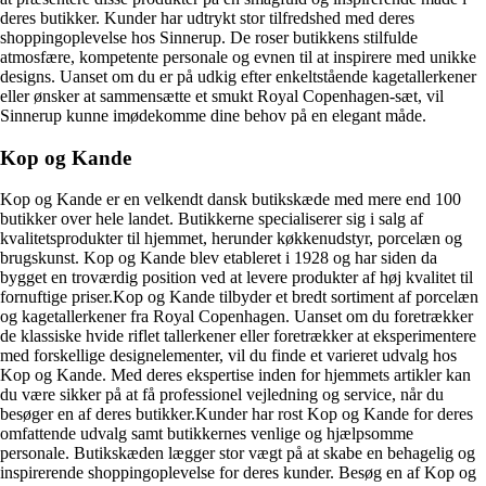
deres butikker. Kunder har udtrykt stor tilfredshed med deres
shoppingoplevelse hos Sinnerup. De roser butikkens stilfulde
atmosfære, kompetente personale og evnen til at inspirere med unikke
designs. Uanset om du er på udkig efter enkeltstående kagetallerkener
eller ønsker at sammensætte et smukt Royal Copenhagen-sæt, vil
Sinnerup kunne imødekomme dine behov på en elegant måde.
Kop og Kande
Kop og Kande er en velkendt dansk butikskæde med mere end 100
butikker over hele landet. Butikkerne specialiserer sig i salg af
kvalitetsprodukter til hjemmet, herunder køkkenudstyr, porcelæn og
brugskunst. Kop og Kande blev etableret i 1928 og har siden da
bygget en troværdig position ved at levere produkter af høj kvalitet til
fornuftige priser.Kop og Kande tilbyder et bredt sortiment af porcelæn
og kagetallerkener fra Royal Copenhagen. Uanset om du foretrækker
de klassiske hvide riflet tallerkener eller foretrækker at eksperimentere
med forskellige designelementer, vil du finde et varieret udvalg hos
Kop og Kande. Med deres ekspertise inden for hjemmets artikler kan
du være sikker på at få professionel vejledning og service, når du
besøger en af deres butikker.Kunder har rost Kop og Kande for deres
omfattende udvalg samt butikkernes venlige og hjælpsomme
personale. Butikskæden lægger stor vægt på at skabe en behagelig og
inspirerende shoppingoplevelse for deres kunder. Besøg en af ​​Kop og