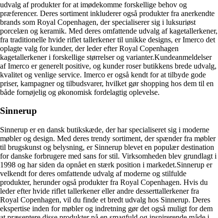
udvalg af produkter for at imødekomme forskellige behov og
præferencer. Deres sortiment inkluderer også produkter fra anerkendte
brands som Royal Copenhagen, der specialiserer sig i luksuriøst
porcelæn og keramik. Med deres omfattende udvalg af kagetallerkener,
fra traditionelle hvide riflet tallerkener til unikke designs, er Imerco det
oplagte valg for kunder, der leder efter Royal Copenhagen
kagetallerkener i forskellige størrelser og varianter.Kundeanmeldelser
af Imerco er generelt positive, og kunder roser butikkens brede udvalg,
kvalitet og venlige service. Imerco er også kendt for at tilbyde gode
priser, kampagner og tilbudsvarer, hvilket gør shopping hos dem til en
både fornøjelig og økonomisk fordelagtig oplevelse.
Sinnerup
Sinnerup er en dansk butikskæde, der har specialiseret sig i moderne
møbler og design. Med deres trendy sortiment, der spænder fra møbler
til brugskunst og belysning, er Sinnerup blevet en populær destination
for danske forbrugere med sans for stil. Virksomheden blev grundlagt i
1998 og har siden da opnået en stærk position i markedet.Sinnerup er
velkendt for deres omfattende udvalg af moderne og stilfulde
produkter, herunder også produkter fra Royal Copenhagen. Hvis du
leder efter hvide riflet tallerkener eller andre desserttallerkener fra
Royal Copenhagen, vil du finde et bredt udvalg hos Sinnerup. Deres
ekspertise inden for møbler og indretning gør det også muligt for dem
at præsentere disse produkter på en smagfuld og inspirerende måde i