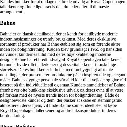
Kandes butikker for at opdage det brede udvalg af Royal Copenhagen
tallerkener og finde lige præcis det, du leder efter til dit næste
arrangement.
Bahne
Bahne er en dansk detailkæde, der er kendt for at tilbyde moderne
indretningsløsninger og trendy brugskunst. Med deres eksklusive
sortiment af produkter har Bahne etableret sig som en førende aktør
inden for boligindretning. Kæden blev grundlagt i 1965 og har siden
da vundet kundernes tillid med deres høje kvalitet og moderne
designs.Bahne har et bredt udvalg af Royal Copenhagen tallerkener,
herunder hvide riflet tallerkener og desserttallerkener i forskellige
størrelser. Deres butikker er indrettet med omhyggeligt afstemte
udstillinger, der præsenterer produkterne på en inspirerende og elegant
måde. Bahnes dygtige personale står altid klar til at vejlede og give råd
baseret på din individuelle stil og smag.Kunders anmeldelser af Bahne
fremhæver ofte butikkens eksklusive udvalg og deres evne til at være
på forkant med de nyeste trends inden for boligindretning. Både de
designbevidste kunder og dem, der ønsker at skabe en stemningsfuld
atmosfære i deres hjem, vil finde Bahne som et ideelt sted at købe
Royal Copenhagen tallerkener og andre luksusprodukter til deres
borddækning.
Illums Bolighus