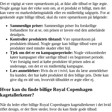
Det er vigtigt at være opmærksom på, at ikke alle tilbud er lige ægte.
Nogle gange kan det virke som om, at et produkt er billigt, men det
kan være en markedsføringstaktik eller en midlertidig salgspris. For at
genkende ægte billige tilbud, skal du være opmærksom på følgende:
Sammenlign priser:
Sammenlign priser fra forskellige
forhandlere for at se, om prisen er lavere end den anbefalede
detailpris.
Kontroller produktets tilstand:
Vær opmærksom på
produktets tilstand. Nogle gange kan billige tilbud være på
produkter med mindre skader eller fejl.
Tjek om det er en kampagneperiode:
Nogle virksomheder
kører kampagner eller særlige tilbud i en begrænset periode.
Vær forsigtig med at købe produkter til prisen uden at
undersøge, om det er en midlertidig kampagne.
Læs anmeldelser:
Hvis du er i tvivl, kan du læse anmeldelser
fra kunder, der har købt produktet til den billige pris. Dette kan
give dig en idé om, hvorvidt tilbuddet er ægte eller ej.
Hvor kan du finde billige Royal Copenhagen
kagetallerkener?
Når du leder efter billige Royal Copenhagen kagetallerkener i det hvid
riflet design, er der flere steder, hvor du kan finde gode tilbud: