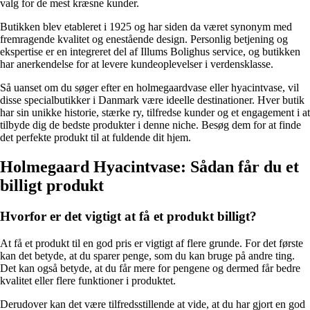
valg for de mest kræsne kunder.
Butikken blev etableret i 1925 og har siden da været synonym med
fremragende kvalitet og enestående design. Personlig betjening og
ekspertise er en integreret del af Illums Bolighus service, og butikken
har anerkendelse for at levere kundeoplevelser i verdensklasse.
Så uanset om du søger efter en holmegaardvase eller hyacintvase, vil
disse specialbutikker i Danmark være ideelle destinationer. Hver butik
har sin unikke historie, stærke ry, tilfredse kunder og et engagement i at
tilbyde dig de bedste produkter i denne niche. Besøg dem for at finde
det perfekte produkt til at fuldende dit hjem.
Holmegaard Hyacintvase: Sådan får du et
billigt produkt
Hvorfor er det vigtigt at få et produkt billigt?
At få et produkt til en god pris er vigtigt af flere grunde. For det første
kan det betyde, at du sparer penge, som du kan bruge på andre ting.
Det kan også betyde, at du får mere for pengene og dermed får bedre
kvalitet eller flere funktioner i produktet.
Derudover kan det være tilfredsstillende at vide, at du har gjort en god