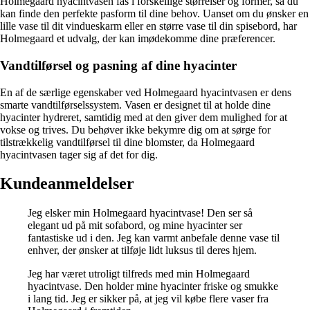
Holmegaard hyacintvasen fås i forskellige størrelser og former, så du
kan finde den perfekte pasform til dine behov. Uanset om du ønsker en
lille vase til dit vindueskarm eller en større vase til din spisebord, har
Holmegaard et udvalg, der kan imødekomme dine præferencer.
Vandtilførsel og pasning af dine hyacinter
En af de særlige egenskaber ved Holmegaard hyacintvasen er dens
smarte vandtilførselssystem. Vasen er designet til at holde dine
hyacinter hydreret, samtidig med at den giver dem mulighed for at
vokse og trives. Du behøver ikke bekymre dig om at sørge for
tilstrækkelig vandtilførsel til dine blomster, da Holmegaard
hyacintvasen tager sig af det for dig.
Kundeanmeldelser
Jeg elsker min Holmegaard hyacintvase! Den ser så
elegant ud på mit sofabord, og mine hyacinter ser
fantastiske ud i den. Jeg kan varmt anbefale denne vase til
enhver, der ønsker at tilføje lidt luksus til deres hjem.
Jeg har været utroligt tilfreds med min Holmegaard
hyacintvase. Den holder mine hyacinter friske og smukke
i lang tid. Jeg er sikker på, at jeg vil købe flere vaser fra