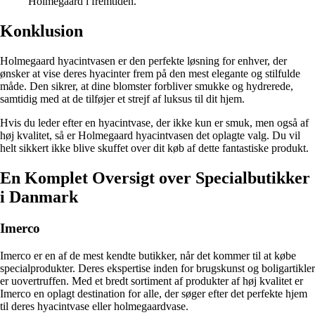
Holmegaard i fremtiden.
Konklusion
Holmegaard hyacintvasen er den perfekte løsning for enhver, der
ønsker at vise deres hyacinter frem på den mest elegante og stilfulde
måde. Den sikrer, at dine blomster forbliver smukke og hydrerede,
samtidig med at de tilføjer et strejf af luksus til dit hjem.
Hvis du leder efter en hyacintvase, der ikke kun er smuk, men også af
høj kvalitet, så er Holmegaard hyacintvasen det oplagte valg. Du vil
helt sikkert ikke blive skuffet over dit køb af dette fantastiske produkt.
En Komplet Oversigt over Specialbutikker
i Danmark
Imerco
Imerco er en af de mest kendte butikker, når det kommer til at købe
specialprodukter. Deres ekspertise inden for brugskunst og boligartikler
er uovertruffen. Med et bredt sortiment af produkter af høj kvalitet er
Imerco en oplagt destination for alle, der søger efter det perfekte hjem
til deres hyacintvase eller holmegaardvase.