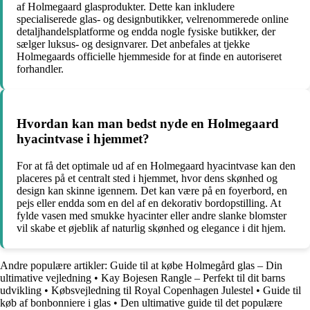
af Holmegaard glasprodukter. Dette kan inkludere
specialiserede glas- og designbutikker, velrenommerede online
detaljhandelsplatforme og endda nogle fysiske butikker, der
sælger luksus- og designvarer. Det anbefales at tjekke
Holmegaards officielle hjemmeside for at finde en autoriseret
forhandler.
Hvordan kan man bedst nyde en Holmegaard
hyacintvase i hjemmet?
For at få det optimale ud af en Holmegaard hyacintvase kan den
placeres på et centralt sted i hjemmet, hvor dens skønhed og
design kan skinne igennem. Det kan være på en foyerbord, en
pejs eller endda som en del af en dekorativ bordopstilling. At
fylde vasen med smukke hyacinter eller andre slanke blomster
vil skabe et øjeblik af naturlig skønhed og elegance i dit hjem.
Andre populære artikler:
Guide til at købe Holmegård glas – Din
ultimative vejledning
•
Kay Bojesen Rangle – Perfekt til dit barns
udvikling
•
Købsvejledning til Royal Copenhagen Julestel
•
Guide til
køb af bonbonniere i glas
•
Den ultimative guide til det populære