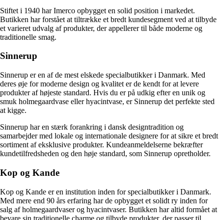
Stiftet i 1940 har Imerco opbygget en solid position i markedet.
Butikken har forstået at tiltrække et bredt kundesegment ved at tilbyde
et varieret udvalg af produkter, der appellerer til både moderne og
traditionelle smag.
Sinnerup
Sinnerup er en af de mest elskede specialbutikker i Danmark. Med
deres øje for moderne design og kvalitet er de kendt for at levere
produkter af højeste standard. Hvis du er på udkig efter en unik og
smuk holmegaardvase eller hyacintvase, er Sinnerup det perfekte sted
at kigge.
Sinnerup har en stærk forankring i dansk designtradition og
samarbejder med lokale og internationale designere for at sikre et bredt
sortiment af eksklusive produkter. Kundeanmeldelserne bekræfter
kundetilfredsheden og den høje standard, som Sinnerup opretholder.
Kop og Kande
Kop og Kande er en institution inden for specialbutikker i Danmark.
Med mere end 90 års erfaring har de opbygget et solidt ry inden for
salg af holmegaardvaser og hyacintvaser. Butikken har altid formået at
bevare sin traditionelle charme og tilbyde produkter, der passer til