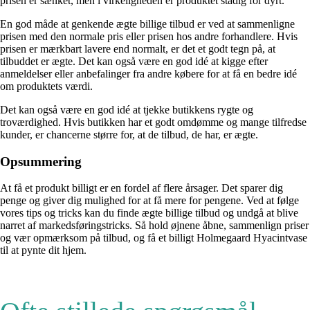
prisen er sænket, men i virkeligheden er produktet stadig for dyrt.
En god måde at genkende ægte billige tilbud er ved at sammenligne
prisen med den normale pris eller prisen hos andre forhandlere. Hvis
prisen er mærkbart lavere end normalt, er det et godt tegn på, at
tilbuddet er ægte. Det kan også være en god idé at kigge efter
anmeldelser eller anbefalinger fra andre købere for at få en bedre idé
om produktets værdi.
Det kan også være en god idé at tjekke butikkens rygte og
troværdighed. Hvis butikken har et godt omdømme og mange tilfredse
kunder, er chancerne større for, at de tilbud, de har, er ægte.
Opsummering
At få et produkt billigt er en fordel af flere årsager. Det sparer dig
penge og giver dig mulighed for at få mere for pengene. Ved at følge
vores tips og tricks kan du finde ægte billige tilbud og undgå at blive
narret af markedsføringstricks. Så hold øjnene åbne, sammenlign priser
og vær opmærksom på tilbud, og få et billigt Holmegaard Hyacintvase
til at pynte dit hjem.