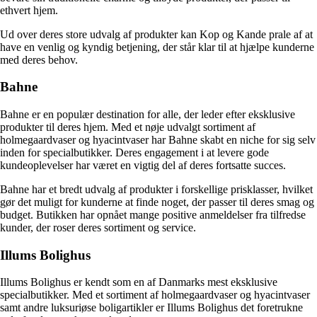
ethvert hjem.
Ud over deres store udvalg af produkter kan Kop og Kande prale af at
have en venlig og kyndig betjening, der står klar til at hjælpe kunderne
med deres behov.
Bahne
Bahne er en populær destination for alle, der leder efter eksklusive
produkter til deres hjem. Med et nøje udvalgt sortiment af
holmegaardvaser og hyacintvaser har Bahne skabt en niche for sig selv
inden for specialbutikker. Deres engagement i at levere gode
kundeoplevelser har været en vigtig del af deres fortsatte succes.
Bahne har et bredt udvalg af produkter i forskellige prisklasser, hvilket
gør det muligt for kunderne at finde noget, der passer til deres smag og
budget. Butikken har opnået mange positive anmeldelser fra tilfredse
kunder, der roser deres sortiment og service.
Illums Bolighus
Illums Bolighus er kendt som en af Danmarks mest eksklusive
specialbutikker. Med et sortiment af holmegaardvaser og hyacintvaser
samt andre luksuriøse boligartikler er Illums Bolighus det foretrukne