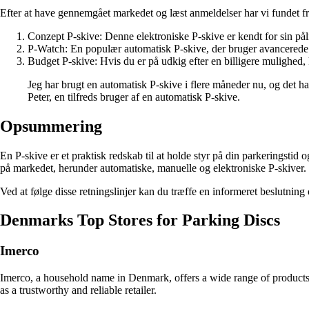
Efter at have gennemgået markedet og læst anmeldelser har vi fundet fr
Conzept P-skive: Denne elektroniske P-skive er kendt for sin pål
P-Watch: En populær automatisk P-skive, der bruger avancerede sen
Budget P-skive: Hvis du er på udkig efter en billigere mulighed, 
Jeg har brugt en automatisk P-skive i flere måneder nu, og det h
Peter, en tilfreds bruger af en automatisk P-skive.
Opsummering
En P-skive er et praktisk redskab til at holde styr på din parkeringst
på markedet, herunder automatiske, manuelle og elektroniske P-skiver. V
Ved at følge disse retningslinjer kan du træffe en informeret beslutning
Denmarks Top Stores for Parking Discs
Imerco
Imerco, a household name in Denmark, offers a wide range of products fo
as a trustworthy and reliable retailer.