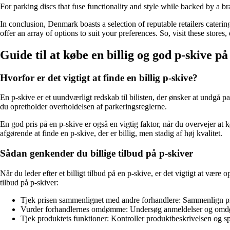
For parking discs that fuse functionality and style while backed by a br
In conclusion, Denmark boasts a selection of reputable retailers caterin
offer an array of options to suit your preferences. So, visit these stores
Guide til at købe en billig og god p-skive på
Hvorfor er det vigtigt at finde en billig p-skive?
En p-skive er et uundværligt redskab til bilisten, der ønsker at undgå pa
du opretholder overholdelsen af ​​parkeringsreglerne.
En god pris på en p-skive er også en vigtig faktor, når du overvejer at k
afgørende at finde en p-skive, der er billig, men stadig af høj kvalitet.
Sådan genkender du billige tilbud på p-skiver
Når du leder efter et billigt tilbud på en p-skive, er det vigtigt at være
tilbud på p-skiver:
Tjek prisen sammenlignet med andre forhandlere: Sammenlign prisen
Vurder forhandlernes omdømme: Undersøg anmeldelser og omdømme 
Tjek produktets funktioner: Kontroller produktbeskrivelsen og spec