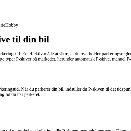
rie
Hobby
ve til din bil
parkeringstid. En effektiv måde at sikre, at du overholder parkeringsregl
llige typer P-skiver på markedet, herunder automatisk P-skive, manuel P-
parkeringstid. Når du parkerer din bil, indstiller du P-skiven til det tid
g tid du har parkeret.
are tid og undgå at skulle indstille P-skiven manuelt hver gang. Denne ty