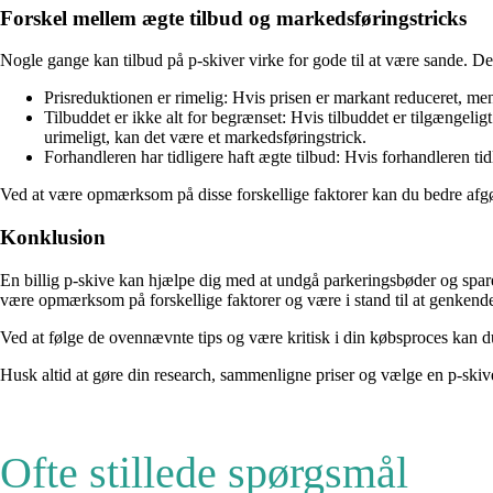
Forskel mellem ægte tilbud og markedsføringstricks
Nogle gange kan tilbud på p-skiver virke for gode til at være sande. De
Prisreduktionen er rimelig: Hvis prisen er markant reduceret, men s
Tilbuddet er ikke alt for begrænset: Hvis tilbuddet er tilgængeligt
urimeligt, kan det være et markedsføringstrick.
Forhandleren har tidligere haft ægte tilbud: Hvis forhandleren tidl
Ved at være opmærksom på disse forskellige faktorer kan du bedre afgøre,
Konklusion
En billig p-skive kan hjælpe dig med at undgå parkeringsbøder og spare p
være opmærksom på forskellige faktorer og være i stand til at genkende
Ved at følge de ovennævnte tips og være kritisk i din købsproces kan du v
Husk altid at gøre din research, sammenligne priser og vælge en p-skive,
Ofte stillede spørgsmål