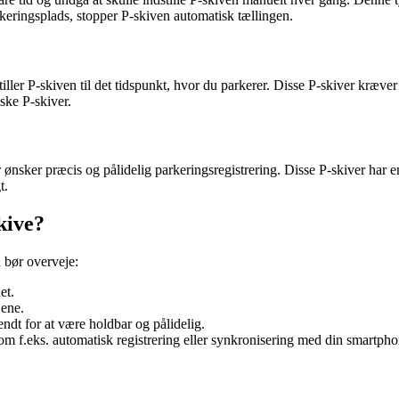
rkeringsplads, stopper P-skiven automatisk tællingen.
iller P-skiven til det tidspunkt, hvor du parkerer. Disse P-skiver kræv
ske P-skiver.
er ønsker præcis og pålidelig parkeringsregistrering. Disse P-skiver har 
t.
kive?
u bør overveje:
et.
jene.
dt for at være holdbar og pålidelig.
som f.eks. automatisk registrering eller synkronisering med din smartpho