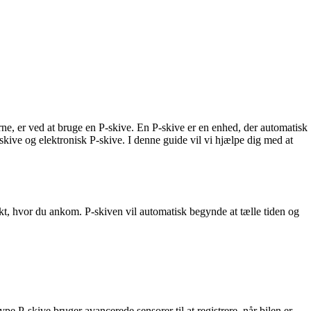
erne, er ved at bruge en P-skive. En P-skive er en enhed, der automatisk
skive og elektronisk P-skive. I denne guide vil vi hjælpe dig med at
spunkt, hvor du ankom. P-skiven vil automatisk begynde at tælle tiden og
pe P-skive bruger avancerede sensorer til at registrere, når bilen er