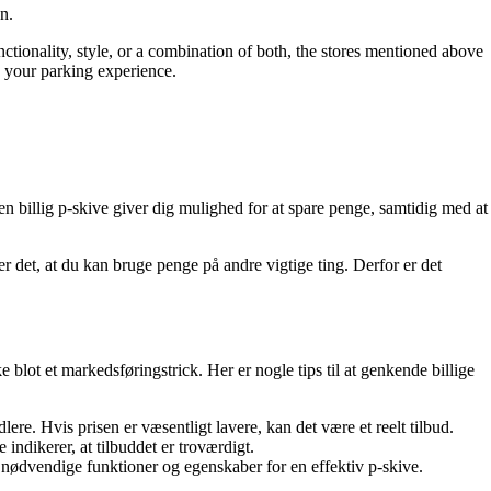
n.
nctionality, style, or a combination of both, the stores mentioned above
es your parking experience.
 en billig p-skive giver dig mulighed for at spare penge, samtidig med at
er det, at du kan bruge penge på andre vigtige ting. Derfor er det
ke blot et markedsføringstrick. Her er nogle tips til at genkende billige
re. Hvis prisen er væsentligt lavere, kan det være et reelt tilbud.
dikerer, at tilbuddet er troværdigt.
de nødvendige funktioner og egenskaber for en effektiv p-skive.