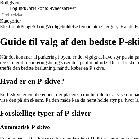
BoligNem
Log ind
Opret konto
Nyhedsbrevet
Kategorier
Elektronik
Penge
Sikring
Vedligeholdelse
Temperatur
Energi
Lys
Handel
Fe
Guide til valg af den bedste P-ski
Når det kommer til parkering i byen, er det vigtigt at have styr på sin 
registrerer din parkeringstid og viser den på din bilrude. Der er forske
træffe den bedste beslutning, når du køber en P-skive.
Hvad er en P-skive?
En P-skive er en lille enhed, der placeres i din bilrude for at vise din 
vise den på sin skærm. På den måde kan du nemt holde styr på, hvor lan
Forskellige typer af P-skiver
Automatisk P-skive
En automatisk P-skive er en bekvem løsning til bilister, der gerne vil sp