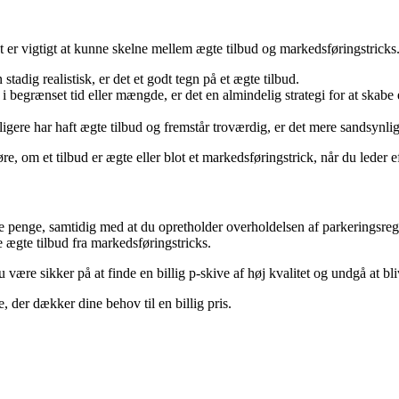
t er vigtigt at kunne skelne mellem ægte tilbud og markedsføringstricks.
tadig realistisk, er det et godt tegn på et ægte tilbud.
 i begrænset tid eller mængde, er det en almindelig strategi for at skabe 
igere har haft ægte tilbud og fremstår troværdig, er det mere sandsynligt
 om et tilbud er ægte eller blot et markedsføringstrick, når du leder eft
enge, samtidig med at du opretholder overholdelsen af ​​parkeringsregler
 ægte tilbud fra markedsføringstricks.
ære sikker på at finde en billig p-skive af høj kvalitet og undgå at bliv
 der dækker dine behov til en billig pris.