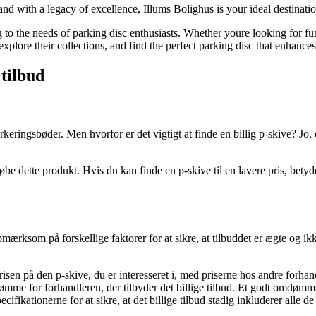
and with a legacy of excellence, Illums Bolighus is your ideal destinatio
g to the needs of parking disc enthusiasts. Whether youre looking for fu
, explore their collections, and find the perfect parking disc that enhanc
 tilbud
rkeringsbøder. Men hvorfor er det vigtigt at finde en billig p-skive? Jo,
øbe dette produkt. Hvis du kan finde en p-skive til en lavere pris, betyd
 opmærksom på forskellige faktorer for at sikre, at tilbuddet er ægte og ik
 på den p-skive, du er interesseret i, med priserne hos andre forhandle
for forhandleren, der tilbyder det billige tilbud. Et godt omdømme in
ifikationerne for at sikre, at det billige tilbud stadig inkluderer alle 