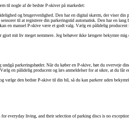
em til nogle af de bedste P-skiver på markedet:
idelighed og brugervenlighed. Den har en digital skærm, der viser din pa
sorer til at registrere din parkeringstid automatisk. Den har en lang bat
kan en manuel P-skive være et godt valg. Vælg en pålidelig producent fo
ar gjort mit liv meget nemmere. Jeg behøver ikke længere bekymre mig om
id og undgå parkeringsbøder. Når du køber en P-skive, bør du overveje d
ælg en pålidelig producent og læs anmeldelser for at sikre, at du får en
 og vælge den bedste P-skive til din bil, så du kan parkere uden bekymri
r everyday living, and their selection of parking discs is no exception.