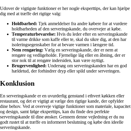
Udover de vigtigste funktioner er her nogle eksperttips, der kan hjælpe
dig med at træffe det rigtige valg:
Holdbarhed:
Tjek anmeldelser fra andre købere for at vurdere
holdbarheden af den serveringskande, du overvejer at købe.
Temperaturbevarelse:
Hvis du leder efter en serveringskande
til varme drikke som kaffe eller te, skal du sikre dig, at den har
isoleringsegenskaber for at bevare varmen i længere tid.
Nem rengøring:
Vælg en serveringskande, der er nem at
rengøre og vedligeholde. Fjernelige låg eller en åbning, der er
stor nok til at rengøre indersiden, kan være nyttigt.
Brugervenlighed:
Undersøg om serveringskanden har en god
hældetud, der forhindrer dryp eller spild under serveringen.
Konklusion
En serveringskande er en uvurderlig genstand i ethvert køkken eller
restaurant, og det er vigtigt at vælge den rigtige kande, der opfylder
dine behov. Ved at overveje vigtige funktioner som materiale, kapacitet
og design, samt følge eksperttips, kan du finde den perfekte
serveringskande til dine ønsker. Gennem denne vejledning er du nu
godt rustet til at træffe en informeret beslutning og købe den ideelle
serveringskande.