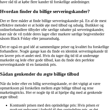
have råd til at købe flere kander til forskellige anledninger.
Hvordan finder du billige serveringskander?
Der er flere måder at finde billige serveringskander på. En af de mest
effektive metoder er at holde øje med tilbud og udsalg. Butikker og
onlineforhandlere tilbyder ofte særlige rabatter på serveringskander,
især når de vil rydde deres lagre eller markere særlige begivenheder
såsom Black Friday eller januarudsalg.
Det er også en god idé at sammenligne priser og kvalitet fra forskellige
forhandlere. Nogle gange kan du finde en identisk serveringskande til
en lavere pris et andet sted. Hvis du tager dig tid til at undersøge
markedet og lede efter gode tilbud, kan du finde den perfekte
serveringskande til en fantastisk pris.
Sådan genkender du ægte billige tilbud
Når du leder efter en billig serveringskande, er det vigtigt at være
opmærksom på forskellen mellem ægte billige tilbud og rene
marketingtricks. Her er nogle tip til at hjælpe dig med at genkende
ægte tilbud:
Kontrastér prisen med den oprindelige pris: Hvis prisen er
markant reduceret i forhold til den oprindelige pris, er det