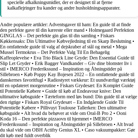
specielle afkalkningsmidler, der er designet til at fjerne
kalkaflejringer fra kander og andre husholdningsapparater.
Andre populære artikler:
Adventsgaver til ham: En guide til at finde
den perfekte gave til din kæreste eller mand
•
Holmegaard Perfektion
GINGLAS – Det perfekte gin glas til din samling
•
Fiskars
Køkkensaks: Din Ultimative Købvejledning til en Skarp Beslutning
•
En omfattende guide til valg af dejskraber af stål og metal
•
Mega
Mussel Termokrus – Det Perfekte Valg Til En Behagelig
Kaffeoplevelse
•
Eva Trio Black Line Gryde: Den Essential Guide til
Slip Let Gryder
•
Erik Bagger Vandkander – Giv dine blomster liv i
stil
•
IMERCO Frederikssund – Inspiration og Åbningstider på
Sillebroen
•
Køb Poppy Kay Bojesen 2022 – En omfattende guide til
danskernes favoritfugl
•
Radiostyret vækkeur: Et uundværligt værktøj
til en opdateret morgenrutine
•
Fiskars Grydesæt: En Komplet Guide
til Potentielle Købere
•
Guide til køb af Endeavour knive: Den
ultimative købsguide
•
Tærteform med løs bund: Din guide til at vælge
den rigtige
•
Fiskars Royal Grydesæt – En Indgående Guide Til
Potentielle Købere
•
Pillivuyt Toulouse Tallerken: Den ultimative
købsguide
•
Alt hvad du behøver at vide om Oral-B Pro 2
•
Ooni
Koda 16 – Den perfekte pizzaovn til hjemmet
•
IMERCO
Frederikssund – Inspiration og Åbningstider på Sillebroen
•
Alt hvad
du skal vide om OBH Actifry Genius XL
•
Caso vakuumpakker: Gør
dit køb med fuldt overblik