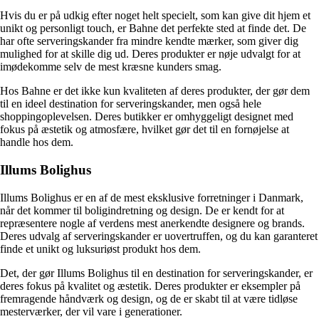
Hvis du er på udkig efter noget helt specielt, som kan give dit hjem et
unikt og personligt touch, er Bahne det perfekte sted at finde det. De
har ofte serveringskander fra mindre kendte mærker, som giver dig
mulighed for at skille dig ud. Deres produkter er nøje udvalgt for at
imødekomme selv de mest kræsne kunders smag.
Hos Bahne er det ikke kun kvaliteten af deres produkter, der gør dem
til en ideel destination for serveringskander, men også hele
shoppingoplevelsen. Deres butikker er omhyggeligt designet med
fokus på æstetik og atmosfære, hvilket gør det til en fornøjelse at
handle hos dem.
Illums Bolighus
Illums Bolighus er en af ​​de mest eksklusive forretninger i Danmark,
når det kommer til boligindretning og design. De er kendt for at
repræsentere nogle af verdens mest anerkendte designere og brands.
Deres udvalg af serveringskander er uovertruffen, og du kan garanteret
finde et unikt og luksuriøst produkt hos dem.
Det, der gør Illums Bolighus til en destination for serveringskander, er
deres fokus på kvalitet og æstetik. Deres produkter er eksempler på
fremragende håndværk og design, og de er skabt til at være tidløse
mesterværker, der vil vare i generationer.