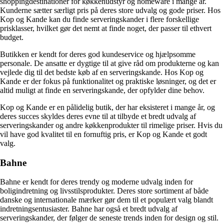
shoppingdestinationer for køkkenudstyr og homeware i mange år.
Kunderne sætter særligt pris på deres store udvalg og gode priser. Hos
Kop og Kande kan du finde serveringskander i flere forskellige
prisklasser, hvilket gør det nemt at finde noget, der passer til ethvert
budget.
Butikken er kendt for deres god kundeservice og hjælpsomme
personale. De ansatte er dygtige til at give råd om produkterne og kan
vejlede dig til det bedste køb af en serveringskande. Hos Kop og
Kande er der fokus på funktionalitet og praktiske løsninger, og det er
altid muligt at finde en serveringskande, der opfylder dine behov.
Kop og Kande er en pålidelig butik, der har eksisteret i mange år, og
deres succes skyldes deres evne til at tilbyde et bredt udvalg af
serveringskander og andre køkkenprodukter til rimelige priser. Hvis du
vil have god kvalitet til en fornuftig pris, er Kop og Kande et godt
valg.
Bahne
Bahne er kendt for deres trendy og moderne udvalg inden for
boligindretning og livsstilsprodukter. Deres store sortiment af både
danske og internationale mærker gør dem til et populært valg blandt
indretningsentusiaster. Bahne har også et bredt udvalg af
serveringskander, der følger de seneste trends inden for design og stil.