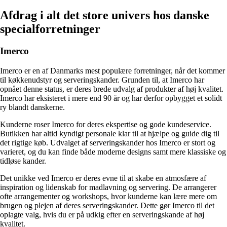
Afdrag i alt det store univers hos danske
specialforretninger
Imerco
Imerco er en af Danmarks mest populære forretninger, når det kommer
til køkkenudstyr og serveringskander. Grunden til, at Imerco har
opnået denne status, er deres brede udvalg af produkter af høj kvalitet.
Imerco har eksisteret i mere end 90 år og har derfor opbygget et solidt
ry blandt danskerne.
Kunderne roser Imerco for deres ekspertise og gode kundeservice.
Butikken har altid kyndigt personale klar til at hjælpe og guide dig til
det rigtige køb. Udvalget af serveringskander hos Imerco er stort og
varieret, og du kan finde både moderne designs samt mere klassiske og
tidløse kander.
Det unikke ved Imerco er deres evne til at skabe en atmosfære af
inspiration og lidenskab for madlavning og servering. De arrangerer
ofte arrangementer og workshops, hvor kunderne kan lære mere om
brugen og plejen af deres serveringskander. Dette gør Imerco til det
oplagte valg, hvis du er på udkig efter en serveringskande af høj
kvalitet.