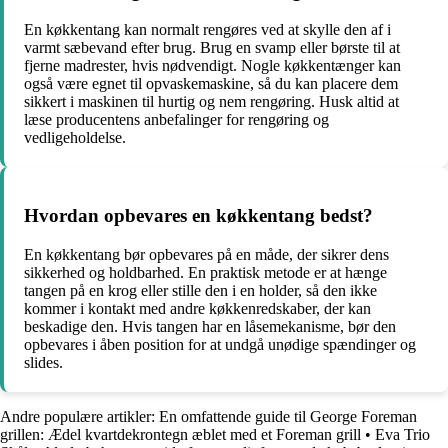
En køkkentang kan normalt rengøres ved at skylle den af i
varmt sæbevand efter brug. Brug en svamp eller børste til at
fjerne madrester, hvis nødvendigt. Nogle køkkentænger kan
også være egnet til opvaskemaskine, så du kan placere dem
sikkert i maskinen til hurtig og nem rengøring. Husk altid at
læse producentens anbefalinger for rengøring og
vedligeholdelse.
Hvordan opbevares en køkkentang bedst?
En køkkentang bør opbevares på en måde, der sikrer dens
sikkerhed og holdbarhed. En praktisk metode er at hænge
tangen på en krog eller stille den i en holder, så den ikke
kommer i kontakt med andre køkkenredskaber, der kan
beskadige den. Hvis tangen har en låsemekanisme, bør den
opbevares i åben position for at undgå unødige spændinger og
slides.
Andre populære artikler:
En omfattende guide til George Foreman
grillen: Ædel kvartdekrontegn æblet med et Foreman grill
•
Eva Trio