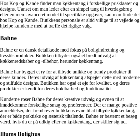
Hos Kop og Kande finder man køkkentang i forskellige prisklasser og
designs. Uanset om man leder efter en simpel tang til hverdagsbrug
eller en mere avanceret model til specifikke opgaver, kan man finde det
hos Kop og Kande. Butikkens personale er altid villige til at vejlede og
hjælpe kunderne med at træffe det rigtige valg.
Bahne
Bahne er en dansk detailkæde med fokus på boligindretning og
livsstilsprodukter. Butikken tilbyder også et bredt udvalg af
køkkenredskaber og -tilbehør, herunder køkkentang.
Bahne har bygget et ry for at tilbyde unikke og trendy produkter til
deres kunder. Deres udvalg af køkkentang afspejler dette med moderne
og stilfulde designs. Butikken har også et øje for kvalitet, og deres
produkter er kendt for deres holdbarhed og funktionalitet.
Kunderne roser Bahne for deres kreative udvalg og evnen til at
imødekomme forskellige smag og præferencer. Der er mange positive
anmeldelser, der fremhæver butikkens evne til at tilbyde køkkentang,
der er både praktiske og æstetisk tiltalende. Bahne er bestemt et besøg
værd, hvis du er på udkig efter en køkkentang, der skiller sig ud.
Illums Bolighus