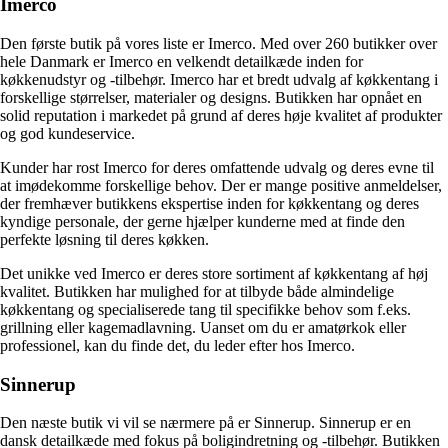
Imerco
Den første butik på vores liste er Imerco. Med over 260 butikker over
hele Danmark er Imerco en velkendt detailkæde inden for
køkkenudstyr og -tilbehør. Imerco har et bredt udvalg af køkkentang i
forskellige størrelser, materialer og designs. Butikken har opnået en
solid reputation i markedet på grund af deres høje kvalitet af produkter
og god kundeservice.
Kunder har rost Imerco for deres omfattende udvalg og deres evne til
at imødekomme forskellige behov. Der er mange positive anmeldelser,
der fremhæver butikkens ekspertise inden for køkkentang og deres
kyndige personale, der gerne hjælper kunderne med at finde den
perfekte løsning til deres køkken.
Det unikke ved Imerco er deres store sortiment af køkkentang af høj
kvalitet. Butikken har mulighed for at tilbyde både almindelige
køkkentang og specialiserede tang til specifikke behov som f.eks.
grillning eller kagemadlavning. Uanset om du er amatørkok eller
professionel, kan du finde det, du leder efter hos Imerco.
Sinnerup
Den næste butik vi vil se nærmere på er Sinnerup. Sinnerup er en
dansk detailkæde med fokus på boligindretning og -tilbehør. Butikken