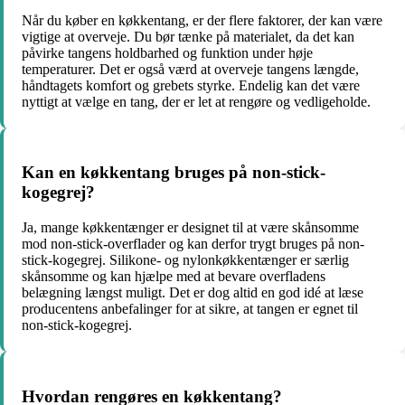
Når du køber en køkkentang, er der flere faktorer, der kan være
vigtige at overveje. Du bør tænke på materialet, da det kan
påvirke tangens holdbarhed og funktion under høje
temperaturer. Det er også værd at overveje tangens længde,
håndtagets komfort og grebets styrke. Endelig kan det være
nyttigt at vælge en tang, der er let at rengøre og vedligeholde.
Kan en køkkentang bruges på non-stick-
kogegrej?
Ja, mange køkkentænger er designet til at være skånsomme
mod non-stick-overflader og kan derfor trygt bruges på non-
stick-kogegrej. Silikone- og nylonkøkkentænger er særlig
skånsomme og kan hjælpe med at bevare overfladens
belægning længst muligt. Det er dog altid en god idé at læse
producentens anbefalinger for at sikre, at tangen er egnet til
non-stick-kogegrej.
Hvordan rengøres en køkkentang?