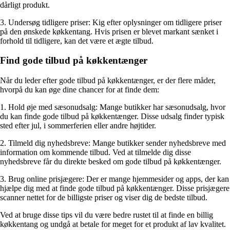
dårligt produkt.
3. Undersøg tidligere priser: Kig efter oplysninger om tidligere priser
på den ønskede køkkentang. Hvis prisen er blevet markant sænket i
forhold til tidligere, kan det være et ægte tilbud.
Find gode tilbud på køkkentænger
Når du leder efter gode tilbud på køkkentænger, er der flere måder,
hvorpå du kan øge dine chancer for at finde dem:
1. Hold øje med sæsonudsalg: Mange butikker har sæsonudsalg, hvor
du kan finde gode tilbud på køkkentænger. Disse udsalg finder typisk
sted efter jul, i sommerferien eller andre højtider.
2. Tilmeld dig nyhedsbreve: Mange butikker sender nyhedsbreve med
information om kommende tilbud. Ved at tilmelde dig disse
nyhedsbreve får du direkte besked om gode tilbud på køkkentænger.
3. Brug online prisjægere: Der er mange hjemmesider og apps, der kan
hjælpe dig med at finde gode tilbud på køkkentænger. Disse prisjægere
scanner nettet for de billigste priser og viser dig de bedste tilbud.
Ved at bruge disse tips vil du være bedre rustet til at finde en billig
køkkentang og undgå at betale for meget for et produkt af lav kvalitet.