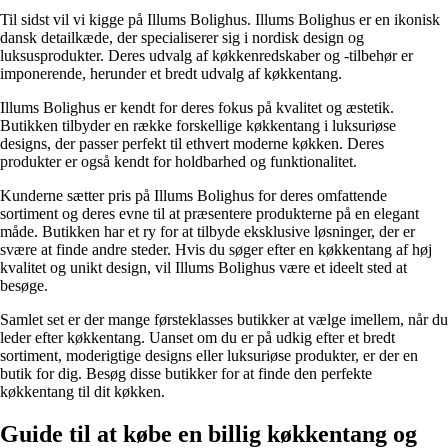
Til sidst vil vi kigge på Illums Bolighus. Illums Bolighus er en ikonisk
dansk detailkæde, der specialiserer sig i nordisk design og
luksusprodukter. Deres udvalg af køkkenredskaber og -tilbehør er
imponerende, herunder et bredt udvalg af køkkentang.
Illums Bolighus er kendt for deres fokus på kvalitet og æstetik.
Butikken tilbyder en række forskellige køkkentang i luksuriøse
designs, der passer perfekt til ethvert moderne køkken. Deres
produkter er også kendt for holdbarhed og funktionalitet.
Kunderne sætter pris på Illums Bolighus for deres omfattende
sortiment og deres evne til at præsentere produkterne på en elegant
måde. Butikken har et ry for at tilbyde eksklusive løsninger, der er
svære at finde andre steder. Hvis du søger efter en køkkentang af høj
kvalitet og unikt design, vil Illums Bolighus være et ideelt sted at
besøge.
Samlet set er der mange førsteklasses butikker at vælge imellem, når du
leder efter køkkentang. Uanset om du er på udkig efter et bredt
sortiment, moderigtige designs eller luksuriøse produkter, er der en
butik for dig. Besøg disse butikker for at finde den perfekte
køkkentang til dit køkken.
Guide til at købe en billig køkkentang og