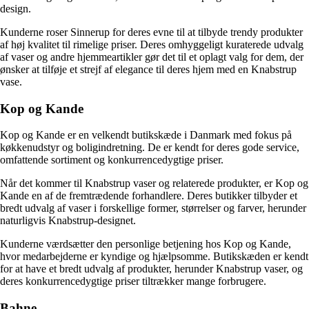
design.
Kunderne roser Sinnerup for deres evne til at tilbyde trendy produkter
af høj kvalitet til rimelige priser. Deres omhyggeligt kuraterede udvalg
af vaser og andre hjemmeartikler gør det til et oplagt valg for dem, der
ønsker at tilføje et strejf af elegance til deres hjem med en Knabstrup
vase.
Kop og Kande
Kop og Kande er en velkendt butikskæde i Danmark med fokus på
køkkenudstyr og boligindretning. De er kendt for deres gode service,
omfattende sortiment og konkurrencedygtige priser.
Når det kommer til Knabstrup vaser og relaterede produkter, er Kop og
Kande en af de fremtrædende forhandlere. Deres butikker tilbyder et
bredt udvalg af vaser i forskellige former, størrelser og farver, herunder
naturligvis Knabstrup-designet.
Kunderne værdsætter den personlige betjening hos Kop og Kande,
hvor medarbejderne er kyndige og hjælpsomme. Butikskæden er kendt
for at have et bredt udvalg af produkter, herunder Knabstrup vaser, og
deres konkurrencedygtige priser tiltrækker mange forbrugere.
Bahne