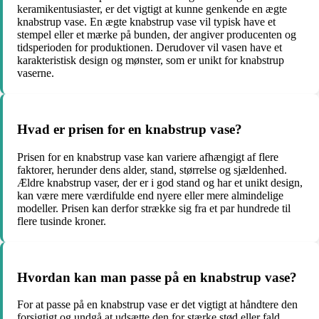
keramikentusiaster, er det vigtigt at kunne genkende en ægte
knabstrup vase. En ægte knabstrup vase vil typisk have et
stempel eller et mærke på bunden, der angiver producenten og
tidsperioden for produktionen. Derudover vil vasen have et
karakteristisk design og mønster, som er unikt for knabstrup
vaserne.
Hvad er prisen for en knabstrup vase?
Prisen for en knabstrup vase kan variere afhængigt af flere
faktorer, herunder dens alder, stand, størrelse og sjældenhed.
Ældre knabstrup vaser, der er i god stand og har et unikt design,
kan være mere værdifulde end nyere eller mere almindelige
modeller. Prisen kan derfor strække sig fra et par hundrede til
flere tusinde kroner.
Hvordan kan man passe på en knabstrup vase?
For at passe på en knabstrup vase er det vigtigt at håndtere den
forsigtigt og undgå at udsætte den for stærke stød eller fald.