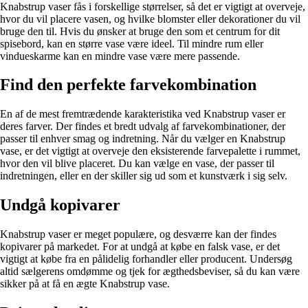
Knabstrup vaser fås i forskellige størrelser, så det er vigtigt at overveje,
hvor du vil placere vasen, og hvilke blomster eller dekorationer du vil
bruge den til. Hvis du ønsker at bruge den som et centrum for dit
spisebord, kan en større vase være ideel. Til mindre rum eller
vindueskarme kan en mindre vase være mere passende.
Find den perfekte farvekombination
En af de mest fremtrædende karakteristika ved Knabstrup vaser er
deres farver. Der findes et bredt udvalg af farvekombinationer, der
passer til enhver smag og indretning. Når du vælger en Knabstrup
vase, er det vigtigt at overveje den eksisterende farvepalette i rummet,
hvor den vil blive placeret. Du kan vælge en vase, der passer til
indretningen, eller en der skiller sig ud som et kunstværk i sig selv.
Undgå kopivarer
Knabstrup vaser er meget populære, og desværre kan der findes
kopivarer på markedet. For at undgå at købe en falsk vase, er det
vigtigt at købe fra en pålidelig forhandler eller producent. Undersøg
altid sælgerens omdømme og tjek for ægthedsbeviser, så du kan være
sikker på at få en ægte Knabstrup vase.