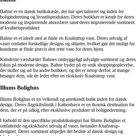
Bahne er en dansk butikskæde, der har specialiseret sig inden for
boligindretning og livsstilsprodukter. Deres butikker er kendt for deres
moderne og inspirerende atmosfære samt deres imponerende sortiment
af kvalitetsprodukter.
Bahne er et ideelt sted at finde en Knabstrup vase. Deres udvalg af
vaser omfatter forskellige designs og stilarter, hvilket gør det muligt for
kunderne at finde præcis den rette vase for deres hjem.
Kunderne værdsætter Bahnes omhyggeligt udvalgte sortiment og deres
fokus på moderne design. Bahne byder på en unik shoppingoplevelse,
der skiller sig ud fra andre butikker, og det er netop derfor, at mange
besøger dem, når de leder efter en eksklusiv Knabstrup vase.
Illums Bolighus
Illums Bolighus er en velkendt og anerkendt butik inden for dansk
design. Deres flagskibsbutik i København er en ikonisk destination for
dem, der er på udkig efter eksklusive produkter til boligindretning.
I forhold til den specifikke produktkategori har Illums Bolighus et
omfattende og eksklusivt udvalg af vaser, herunder Knabstrup-
designet. Deres sortiment afspejler det bedste af dansk design og