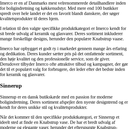
Imerco er en af Danmarks mest velrenommerede detailhandlere inden
for boligindretning og køkkenudstyr. Med mere end 100 butikker
spredt over hele landet er det en favorit blandt danskere, der søger
kvalitetsprodukter til deres hjem.
I relation til den valgte specifikke produktkategori er Imerco kendt for
sit brede udvalg af keramik og glasvarer. Deres sortiment inkluderer
mange forskellige designs, herunder den populære Knabstrup vaase.
Imerco har opbygget et godt ry i markedet gennem mange års erfaring
og dedikation. Deres kunder sætter pris på det omfattende sortiment,
den høje kvalitet og den professionelle service, som de giver.
Derudover tilbyder Imerco ofte attraktive tilbud og kampagner, der gør
det til et populært valg for forbrugere, der leder efter det bedste inden
for keramik og glasvarer.
Sinnerup
Sinnerup er en dansk butikskæde med en passion for moderne
boligindretning. Deres sortiment afspejler den nyeste designtrend og er
kendt for deres unikke stil og kvalitetsprodukter.
Når det kommer til den specifikke produktkategori, er Sinnerup et
ideelt sted at finde en Knabstrup vase. De har et bredt udvalg af
moderne og elegante vaser, herunder det efterspurgte Knabstrup-