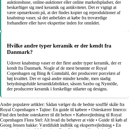
auktionshuse, online-auktioner eller online markedspladser, der
beskæftiger sig med keramik og antikviteter. Det er vigtigt at
være opmærksom på, at der findes kopier og reproduktioner af
knabstrup vaser, så det anbefales at købe fra troværdige
forhandlere eller have ekspertise inden for området.
Hvilke andre typer keramik er der kendt fra
Danmark?
Udover knabstrup vaser er der flere andre typer keramik, der er
kendt fra Danmark. Nogle af de mest berømte er Royal
Copenhagen og Bing & Grøndahl, der producerer porcelæn af
høj kvalitet. Der er også andre mindre kendte, men stadig
betydningsfulde keramikfabrikker, såsom Saxbo og Nymölle,
der producerer keramik i forskellige stilarter og designs.
Andre populære artikler:
Sådan vælger du de bedste soufflé skåle fra
Royal Copenhagen
•
Tajine: En guide til købere
•
Osteskærer Imerco:
Find den bedste osteskærer til dit behov
•
Købsvejledning til Royal
Copenhagen Flora Stel: Alt hvad du behøver at vide
•
Guide til køb af
Georg Jensen bakke: Værdifuldt indblik og ekspertvejledning
•
En