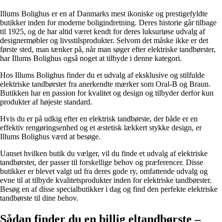
Illums Bolighus er en af Danmarks mest ikoniske og prestigefyldte
butikker inden for moderne boligindretning. Deres historie går tilbage
til 1925, og de har altid været kendt for deres luksuriøse udvalg af
designermøbler og livsstilsprodukter. Selvom det måske ikke er det
første sted, man tænker på, når man søger efter elektriske tandbørster,
har Illums Bolighus også noget at tilbyde i denne kategori.
Hos Illums Bolighus finder du et udvalg af eksklusive og stilfulde
elektriske tandbørster fra anerkendte mærker som Oral-B og Braun.
Butikken har en passion for kvalitet og design og tilbyder derfor kun
produkter af højeste standard.
Hvis du er på udkig efter en elektrisk tandbørste, der både er en
effektiv rengøringsenhed og et æstetisk lækkert stykke design, er
Illums Bolighus værd at besøge.
Uanset hvilken butik du vælger, vil du finde et udvalg af elektriske
tandbørster, der passer til forskellige behov og præferencer. Disse
butikker er blevet valgt ud fra deres gode ry, omfattende udvalg og
evne til at tilbyde kvalitetsprodukter inden for elektriske tandbørster.
Besøg en af ​​disse specialbutikker i dag og find den perfekte elektriske
tandbørste til dine behov.
Sådan finder du en billig eltandbørste –