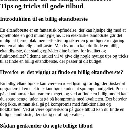
Tips og tricks til gode tilbud
Introduktion til en billig eltandbørste
En eltandbørste er en fantastisk opfindelse, der kan hjælpe dig med at
opretholde en god mundhygiejne. Den elektriske tandbørste gør det
muligt at fjerne plak mere effektivt og sikrer en grundigere rengøring
end en almindelig tandbørste. Men hvordan kan du finde en billig
eltandbørste, der stadig opfylder dine behov for kvalitet og
funktionalitet? I denne artikel vil vi give dig nogle nyttige tips og tricks
til at finde en billig eltandbørste, der passer til dit budget.
Hvorfor er det vigtigt at finde en billig eltandbørste?
En billig eltandbørste kan være en ideel løsning for dig, der ønsker at
opgradere til en elektrisk tandbørste uden at sprænge budgettet. Prisen
på eltandbørster kan variere meget, og ved at finde en billig model kan
du spare penge, uden at gå på kompromis med kvaliteten. Det betyder
dog ikke, at man skal gå på kompromis med funktionalitet og
holdbarhed. Ved at være opmærksom på gode tilbud kan du finde en
billig eltandbørste, der stadig er af høj kvalitet.
Sådan genkender du ægte billige tilbud