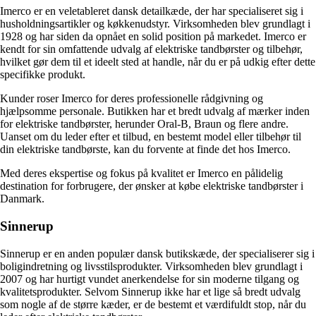
Imerco er en veletableret dansk detailkæde, der har specialiseret sig i
husholdningsartikler og køkkenudstyr. Virksomheden blev grundlagt i
1928 og har siden da opnået en solid position på markedet. Imerco er
kendt for sin omfattende udvalg af elektriske tandbørster og tilbehør,
hvilket gør dem til et ideelt sted at handle, når du er på udkig efter dette
specifikke produkt.
Kunder roser Imerco for deres professionelle rådgivning og
hjælpsomme personale. Butikken har et bredt udvalg af mærker inden
for elektriske tandbørster, herunder Oral-B, Braun og flere andre.
Uanset om du leder efter et tilbud, en bestemt model eller tilbehør til
din elektriske tandbørste, kan du forvente at finde det hos Imerco.
Med deres ekspertise og fokus på kvalitet er Imerco en pålidelig
destination for forbrugere, der ønsker at købe elektriske tandbørster i
Danmark.
Sinnerup
Sinnerup er en anden populær dansk butikskæde, der specialiserer sig i
boligindretning og livsstilsprodukter. Virksomheden blev grundlagt i
2007 og har hurtigt vundet anerkendelse for sin moderne tilgang og
kvalitetsprodukter. Selvom Sinnerup ikke har et lige så bredt udvalg
som nogle af de større kæder, er de bestemt et værdifuldt stop, når du