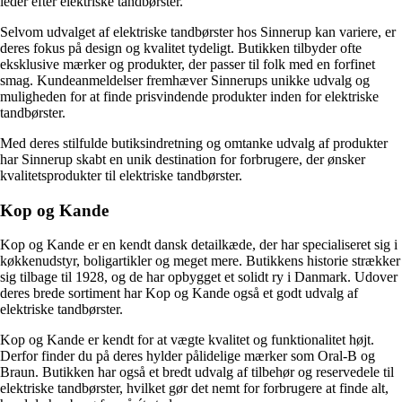
leder efter elektriske tandbørster.
Selvom udvalget af elektriske tandbørster hos Sinnerup kan variere, er
deres fokus på design og kvalitet tydeligt. Butikken tilbyder ofte
eksklusive mærker og produkter, der passer til folk med en forfinet
smag. Kundeanmeldelser fremhæver Sinnerups unikke udvalg og
muligheden for at finde prisvindende produkter inden for elektriske
tandbørster.
Med deres stilfulde butiksindretning og omtanke udvalg af produkter
har Sinnerup skabt en unik destination for forbrugere, der ønsker
kvalitetsprodukter til elektriske tandbørster.
Kop og Kande
Kop og Kande er en kendt dansk detailkæde, der har specialiseret sig i
køkkenudstyr, boligartikler og meget mere. Butikkens historie strækker
sig tilbage til 1928, og de har opbygget et solidt ry i Danmark. Udover
deres brede sortiment har Kop og Kande også et godt udvalg af
elektriske tandbørster.
Kop og Kande er kendt for at vægte kvalitet og funktionalitet højt.
Derfor finder du på deres hylder pålidelige mærker som Oral-B og
Braun. Butikken har også et bredt udvalg af tilbehør og reservedele til
elektriske tandbørster, hvilket gør det nemt for forbrugere at finde alt,