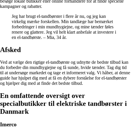
besøge lokale butikker eller online forhandlere for at finde specielle
kampagner og rabatter.
Jeg har brugt el-tandbørster i flere år nu, og jeg kan
virkelig mærke forskellen. Min tandlæge har bemærket
forbedringer i min mundhygiejne, og mine tænder føles
renere og glattere. Jeg vil helt klart anbefale at investere i
en el-tandbørste. – Mia, 34 år.
Afsked
Ved at vælge den rigtige el-tandbørste og udnytte de bedste tilbud kan
du forbedre din mundhygiejne og få sunde, hvide tænder. Tag dig tid
til at undersøge markedet og tage et informeret valg. Vi håber, at denne
guide har hjulpet dig med at få en dybere forståelse for el-tandbørster
og hjælper dig med at finde det bedste tilbud.
En omfattende oversigt over
specialbutikker til elektriske tandbørster i
Danmark
Imerco