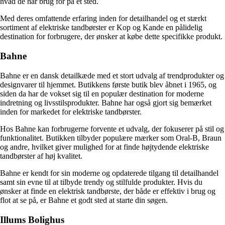
hvad de har brug for på ét sted.
Med deres omfattende erfaring inden for detailhandel og et stærkt
sortiment af elektriske tandbørster er Kop og Kande en pålidelig
destination for forbrugere, der ønsker at købe dette specifikke produkt.
Bahne
Bahne er en dansk detailkæde med et stort udvalg af trendprodukter og
designvarer til hjemmet. Butikkens første butik blev åbnet i 1965, og
siden da har de vokset sig til en populær destination for moderne
indretning og livsstilsprodukter. Bahne har også gjort sig bemærket
inden for markedet for elektriske tandbørster.
Hos Bahne kan forbrugerne forvente et udvalg, der fokuserer på stil og
funktionalitet. Butikken tilbyder populære mærker som Oral-B, Braun
og andre, hvilket giver mulighed for at finde højtydende elektriske
tandbørster af høj kvalitet.
Bahne er kendt for sin moderne og opdaterede tilgang til detailhandel
samt sin evne til at tilbyde trendy og stilfulde produkter. Hvis du
ønsker at finde en elektrisk tandbørste, der både er effektiv i brug og
flot at se på, er Bahne et godt sted at starte din søgen.
Illums Bolighus