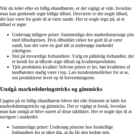
Når du leder efter en billig eltandbørste, er det vigtigt at vide, hvordan
man kan genkende ægte billige tilbud. Desværre er der nogle tilbud,
der kan være for gode til at være sande. Her er nogle tegn på, at et
tilbud er ægte:
Undersøg tidligere priser: Sammenlign den markedsmæssige pris
med tilbudsprisen. Hvis tilbuddet virker for godt til at være
sandt, kan det være en god idé at undersøge markedet
yderligere.
Stol på troværdige forhandlere: Vælg en pålidelig forhandler, der
er kendt for at tilbyde ægte tilbud og kvalitetsprodukter.
Tjek produktets kvalitet: Selvom prisen er lav, bør kvaliteten af
tandbørsten stadig være i top. Læs kundeanmeldelser for at se,
om produkterne lever op til forventningerne.
Undgå markedsføringstricks og gimmicks
I jagten på en billig eltandbørste bliver det ofte fristende at falde for
markedsføringstricks og gimmicks. Det er vigtigt at forstå, hvordan
man kan undgå at blive narret af disse taktikker. Her er nogle tips til at
navigere i markedet:
Sammenlign priser: Undersøg priserne hos forskellige
forhandlere for at sikre dig, at du får den bedste pris.