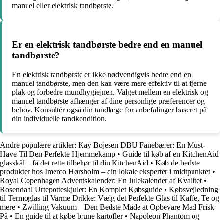
manuel eller elektrisk tandbørste.
Er en elektrisk tandbørste bedre end en manuel
tandbørste?
En elektrisk tandbørste er ikke nødvendigvis bedre end en
manuel tandbørste, men den kan være mere effektiv til at fjerne
plak og forbedre mundhygiejnen. Valget mellem en elektrisk og
manuel tandbørste afhænger af dine personlige præferencer og
behov. Konsultér også din tandlæge for anbefalinger baseret på
din individuelle tandkondition.
Andre populære artikler:
Kay Bojesen DBU Fanebærer: En Must-
Have Til Den Perfekte Hjemmekamp
•
Guide til køb af en KitchenAid
glasskål – få det rette tilbehør til din KitchenAid
•
Køb de bedste
produkter hos Imerco Hørsholm – din lokale eksperter i midtpunktet
•
Royal Copenhagen Adventskalender: En Julekalender af Kvalitet
•
Rosendahl Urtepotteskjuler: En Komplet Købsguide
•
Købsvejledning
til Termoglas til Varme Drikke: Vælg det Perfekte Glas til Kaffe, Te og
mere
•
Zwilling Vakuum – Den Bedste Måde at Opbevare Mad Frisk
På
•
En guide til at købe brune kartofler
•
Napoleon Phantom og