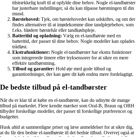
tilstrækkelig kraft til at opfylde dine behov. Nogle el-tandbørster
har justerbare indstillinger, så du kan tilpasse børstningen til din
mund.
Børstehoved:
Tjek, om børstehovedet kan udskiftes, og om der
findes alternativer til at imødekomme dine tandplejebehov, som
f.eks. blødere børstehår eller tandkødspleje.
Batteritid og opladning:
Vælg en el-tandbørste med en
batteritid, der passer til dine behov. Nogle modeller kan oplades
trådløst.
Ekstrafunktioner:
Nogle el-tandbørster har ekstra funktioner
som integrerede timere eller tryksensorer for at sikre en mere
effektiv tandbørstning.
Tilbud og garantier:
Hold øje med gode tilbud og
garantiordninger, der kan gøre dit køb endnu mere fordelagtigt.
De bedste tilbud på el-tandbørster
Når du er klar til at købe en el-tandbørste, kan du udnytte de mange
tilbud på markedet. Flere kendte mærker som Oral-B, Braun og OBH
tilbyder forskellige modeller, der passer til forskellige præferencer og
budgetter.
Husk altid at sammenligne priser og læse anmeldelser for at sikre dig,
at du får den bedste el-tandbørste til det bedste tilbud. Overvej også at