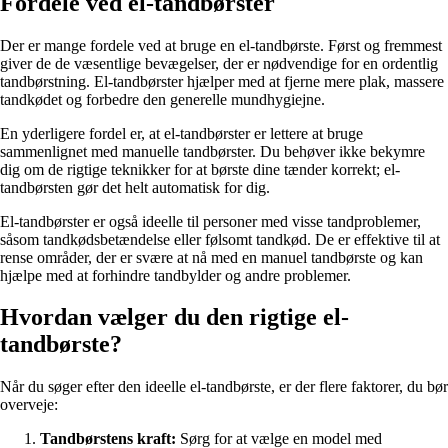
Fordele ved el-tandbørster
Der er mange fordele ved at bruge en el-tandbørste. Først og fremmest
giver de de væsentlige bevægelser, der er nødvendige for en ordentlig
tandbørstning. El-tandbørster hjælper med at fjerne mere plak, massere
tandkødet og forbedre den generelle mundhygiejne.
En yderligere fordel er, at el-tandbørster er lettere at bruge
sammenlignet med manuelle tandbørster. Du behøver ikke bekymre
dig om de rigtige teknikker for at børste dine tænder korrekt; el-
tandbørsten gør det helt automatisk for dig.
El-tandbørster er også ideelle til personer med visse tandproblemer,
såsom tandkødsbetændelse eller følsomt tandkød. De er effektive til at
rense områder, der er svære at nå med en manuel tandbørste og kan
hjælpe med at forhindre tandbylder og andre problemer.
Hvordan vælger du den rigtige el-
tandbørste?
Når du søger efter den ideelle el-tandbørste, er der flere faktorer, du bør
overveje:
Tandbørstens kraft:
Sørg for at vælge en model med