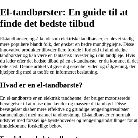
El-tandbørster: En guide til at
finde det bedste tilbud
El-tandbørster, også kendt som elektriske tandbørster, er blevet stadig
mere populære blandt folk, der ønsker en bedre mundhygiejne. Disse
innovative produkter tilbyder flere fordele i forhold til almindelige
tandbørster og kan være en fantastisk investering i din tandpleje. Hvis
du leder efter det bedste tilbud på en el-tandbørste, er du kommet til det
rette sted. Denne artikel vil give dig essentiel viden og rådgivning, der
hjælper dig med at træffe en informeret beslutning.
Hvad er en el-tandbørste?
En el-tandbørste er en elektrisk tandbørste, der bruger motoriserede
bevægelser til at rense dine tænder og massere dit tandkød. Disse
bevægelser skaber mere effektive og grundige rengøringsresultater
sammenlignet med manuel tandbørstning. El-tandbørster er normalt
udstyret med forskellige børstehoveder og rengøringsindstillinger for at
imødekomme forskellige behov.