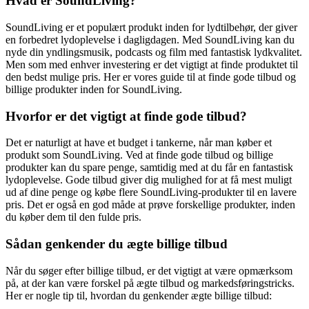
Hvad er SoundLiving?
SoundLiving er et populært produkt inden for lydtilbehør, der giver
en forbedret lydoplevelse i dagligdagen. Med SoundLiving kan du
nyde din yndlingsmusik, podcasts og film med fantastisk lydkvalitet.
Men som med enhver investering er det vigtigt at finde produktet til
den bedst mulige pris. Her er vores guide til at finde gode tilbud og
billige produkter inden for SoundLiving.
Hvorfor er det vigtigt at finde gode tilbud?
Det er naturligt at have et budget i tankerne, når man køber et
produkt som SoundLiving. Ved at finde gode tilbud og billige
produkter kan du spare penge, samtidig med at du får en fantastisk
lydoplevelse. Gode tilbud giver dig mulighed for at få mest muligt
ud af dine penge og købe flere SoundLiving-produkter til en lavere
pris. Det er også en god måde at prøve forskellige produkter, inden
du køber dem til den fulde pris.
Sådan genkender du ægte billige tilbud
Når du søger efter billige tilbud, er det vigtigt at være opmærksom
på, at der kan være forskel på ægte tilbud og markedsføringstricks.
Her er nogle tip til, hvordan du genkender ægte billige tilbud: