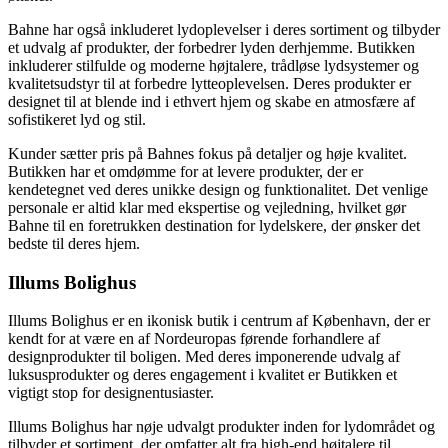
Bahne har også inkluderet lydoplevelser i deres sortiment og tilbyder
et udvalg af produkter, der forbedrer lyden derhjemme. Butikken
inkluderer stilfulde og moderne højtalere, trådløse lydsystemer og
kvalitetsudstyr til at forbedre lytteoplevelsen. Deres produkter er
designet til at blende ind i ethvert hjem og skabe en atmosfære af
sofistikeret lyd og stil.
Kunder sætter pris på Bahnes fokus på detaljer og høje kvalitet.
Butikken har et omdømme for at levere produkter, der er
kendetegnet ved deres unikke design og funktionalitet. Det venlige
personale er altid klar med ekspertise og vejledning, hvilket gør
Bahne til en foretrukken destination for lydelskere, der ønsker det
bedste til deres hjem.
Illums Bolighus
Illums Bolighus er en ikonisk butik i centrum af København, der er
kendt for at være en af Nordeuropas førende forhandlere af
designprodukter til boligen. Med deres imponerende udvalg af
luksusprodukter og deres engagement i kvalitet er Butikken et
vigtigt stop for designentusiaster.
Illums Bolighus har nøje udvalgt produkter inden for lydområdet og
tilbyder et sortiment, der omfatter alt fra high-end højtalere til