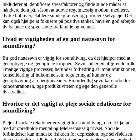
inkluderer at identificere stressfaktorer og finde sunde måder at
håndtere dem på, såsom at udøve regelmæssig motion, meditere,
dyrke hobbyer, etablere sunde grænser og prioritere selvpleje. Det
kan også hjælpe at fokusere på positive tanker, have en god arbejds-
liv balance og søge støtte fra familie og venner.
Hvad er vigtigheden af ​​en god nattesøvn for
soundliving?
En god nattesøvn er vigtig for soundliving, da det hjælper med at
genopbygge og genoprette kroppen. Søvn spiller en afgørende rolle
i mange vigtige processer, herunder forbedring af immunfunktionen,
konsolidering af hukommelsen, regulering af humør og
genopbygning af energiniveauer. En ordentlig søvn kan forbedre
koncentrationen, øge produktiviteten og øge den generelle
livskvalitet.
Hvorfor er det vigtigt at pleje sociale relationer for
soundliving?
Pleje af sociale relationer er vigtigt for soundliving, da det hjælper
med at opretholde mental og følelsesmæssig trivsel. Sociale
forbindelser kan mindske risikoen for depression, øge selvfølelsen,
give en følelse af tilhørsforhold og reducere følelsen af ensomhed.