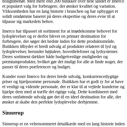
boligtilbehør. Med mere end 200 butikker over hele landet er Imerco
et populært valg for forbrugere, der ønsker kvalitet og variation.
Virksomheden har en lang historie i branchen og har opbygget et
solidt omdømme baseret på deres ekspertise og deres evne til at
tilpasse sig markedets behov.
Imerco har tilpasset sit sortiment for at imødekomme behovet for
lydoplevelser og er derfor blevet en primær destination for
forbrugere, der søger det bedste inden for dette produktområde.
Butikken tilbyder et bredt udvalg af produkter relateret til lyd og
lydoplevelser, herunder højtalere, hovedtelefoner og lydsystemer.
Deres sortiment dækker både budgetvenlige muligheder og
premiumprodukter, hvilket gør det muligt for alle at finde noget, der
passer til deres præferencer og budget.
Kunder roser Imerco for deres brede udvalg, konkurrencedygtige
priser og hjælpsomme personale. Butikken har et godt ry for at have
et venligt og vidende personale, der er klar til at vejlede kunderne og
hjælpe dem med at træffe det rigtige valg. Dette kombineret med
deres omfattende udvalg gør det til en ideel destination for alle, der
ønsker at skabe den perfekte lydoplevelse derhjemme.
Sinnerup
Sinnerup er en velrenommeret detailkæde med en lang historie inden