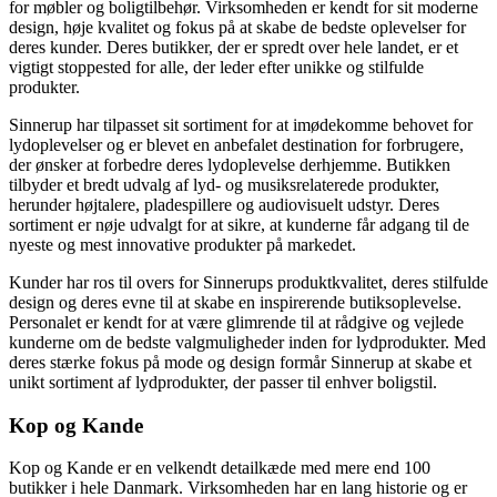
for møbler og boligtilbehør. Virksomheden er kendt for sit moderne
design, høje kvalitet og fokus på at skabe de bedste oplevelser for
deres kunder. Deres butikker, der er spredt over hele landet, er et
vigtigt stoppested for alle, der leder efter unikke og stilfulde
produkter.
Sinnerup har tilpasset sit sortiment for at imødekomme behovet for
lydoplevelser og er blevet en anbefalet destination for forbrugere,
der ønsker at forbedre deres lydoplevelse derhjemme. Butikken
tilbyder et bredt udvalg af lyd- og musiksrelaterede produkter,
herunder højtalere, pladespillere og audiovisuelt udstyr. Deres
sortiment er nøje udvalgt for at sikre, at kunderne får adgang til de
nyeste og mest innovative produkter på markedet.
Kunder har ros til overs for Sinnerups produktkvalitet, deres stilfulde
design og deres evne til at skabe en inspirerende butiksoplevelse.
Personalet er kendt for at være glimrende til at rådgive og vejlede
kunderne om de bedste valgmuligheder inden for lydprodukter. Med
deres stærke fokus på mode og design formår Sinnerup at skabe et
unikt sortiment af lydprodukter, der passer til enhver boligstil.
Kop og Kande
Kop og Kande er en velkendt detailkæde med mere end 100
butikker i hele Danmark. Virksomheden har en lang historie og er