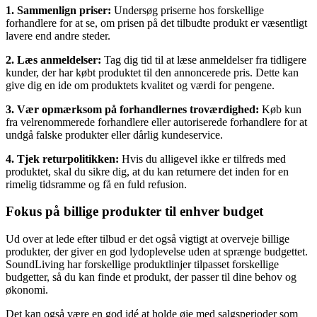
1. Sammenlign priser:
Undersøg priserne hos forskellige
forhandlere for at se, om prisen på det tilbudte produkt er væsentligt
lavere end andre steder.
2. Læs anmeldelser:
Tag dig tid til at læse anmeldelser fra tidligere
kunder, der har købt produktet til den annoncerede pris. Dette kan
give dig en ide om produktets kvalitet og værdi for pengene.
3. Vær opmærksom på forhandlernes troværdighed:
Køb kun
fra velrenommerede forhandlere eller autoriserede forhandlere for at
undgå falske produkter eller dårlig kundeservice.
4. Tjek returpolitikken:
Hvis du alligevel ikke er tilfreds med
produktet, skal du sikre dig, at du kan returnere det inden for en
rimelig tidsramme og få en fuld refusion.
Fokus på billige produkter til enhver budget
Ud over at lede efter tilbud er det også vigtigt at overveje billige
produkter, der giver en god lydoplevelse uden at sprænge budgettet.
SoundLiving har forskellige produktlinjer tilpasset forskellige
budgetter, så du kan finde et produkt, der passer til dine behov og
økonomi.
Det kan også være en god idé at holde øje med salgsperioder som