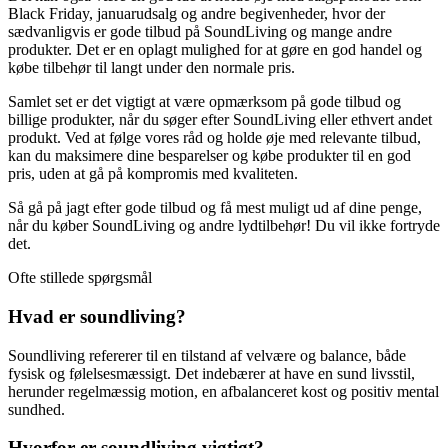
Black Friday, januarudsalg og andre begivenheder, hvor der
sædvanligvis er gode tilbud på SoundLiving og mange andre
produkter. Det er en oplagt mulighed for at gøre en god handel og
købe tilbehør til langt under den normale pris.
Samlet set er det vigtigt at være opmærksom på gode tilbud og
billige produkter, når du søger efter SoundLiving eller ethvert andet
produkt. Ved at følge vores råd og holde øje med relevante tilbud,
kan du maksimere dine besparelser og købe produkter til en god
pris, uden at gå på kompromis med kvaliteten.
Så gå på jagt efter gode tilbud og få mest muligt ud af dine penge,
når du køber SoundLiving og andre lydtilbehør! Du vil ikke fortryde
det.
Ofte stillede spørgsmål
Hvad er soundliving?
Soundliving refererer til en tilstand af velvære og balance, både
fysisk og følelsesmæssigt. Det indebærer at have en sund livsstil,
herunder regelmæssig motion, en afbalanceret kost og positiv mental
sundhed.
Hvorfor er soundliving vigtigt?