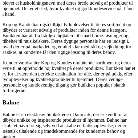
blevet et husholdningsnavn med deres brede udvalg af produkter til
hjemmet. Det er et sted, hvor kvalitet og god kundeservice går hånd
i hånd.
Kop og Kande har også tilføjet lydoplevelser til deres sortiment og
tilbyder et varieret udvalg af produkter inden for denne kategori.
Butikken har alt fra trådløse højtalere til smart home-løsninger og
tilbehør til musikelskere. Deres dygtige personale har en indsigt i,
hvad der er på markedet, og er altid klar med råd og vejledning for
at sikre, at kunderne får den rigtige løsning til deres behov.
Kunder værdsætter Kop og Kandes omfattende sortiment og deres
evne til at opretholde høj kvalitet på deres produkter. Butikken har et
ry for at være den perfekte destination for alle, der er på udkig efter
lydoplevelser og kvalitetsprodukter til hjemmet. Deres venlige
personale og kundevenlige tilgang gør butikken populær blandt
forbrugerne.
Bahne
Bahne er en eksklusiv butikskæde i Danmark, der er kendt for at
tilbyde unikke og inspirerende produkter til hjemmet. Bahne har
skabt et navn for sig selv ved at skabe en butiksoplevelse, der er
æstetisk tiltalende og imødekommende for kundernes behov og
ønsker.