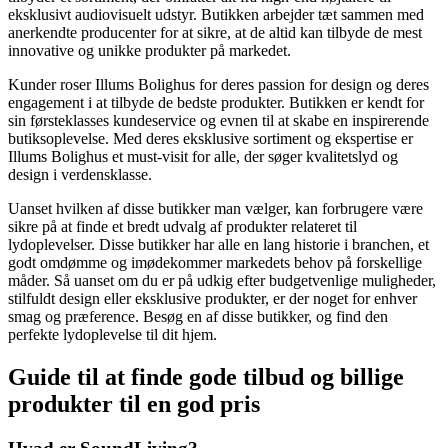
eksklusivt audiovisuelt udstyr. Butikken arbejder tæt sammen med
anerkendte producenter for at sikre, at de altid kan tilbyde de mest
innovative og unikke produkter på markedet.
Kunder roser Illums Bolighus for deres passion for design og deres
engagement i at tilbyde de bedste produkter. Butikken er kendt for
sin førsteklasses kundeservice og evnen til at skabe en inspirerende
butiksoplevelse. Med deres eksklusive sortiment og ekspertise er
Illums Bolighus et must-visit for alle, der søger kvalitetslyd og
design i verdensklasse.
Uanset hvilken af disse butikker man vælger, kan forbrugere være
sikre på at finde et bredt udvalg af produkter relateret til
lydoplevelser. Disse butikker har alle en lang historie i branchen, et
godt omdømme og imødekommer markedets behov på forskellige
måder. Så uanset om du er på udkig efter budgetvenlige muligheder,
stilfuldt design eller eksklusive produkter, er der noget for enhver
smag og præference. Besøg en af disse butikker, og find den
perfekte lydoplevelse til dit hjem.
Guide til at finde gode tilbud og billige
produkter til en god pris