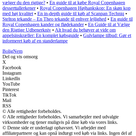
vælger du den rigtige?
•
En guide til at købe Royal Copenhagen
desserttallerkener
•
Royal Copenhagen Højhankskop: En skøn kop
med høj kvalitet
•
En in-depth guide til køb af Scanpan Techniq
•
Stelton tekande – En Theo tekande til enhver lejlighed
•
En guide til
Royal Copenhagen kander og flødekander
•
En Guide til at Vælge
den Rigtige Udbenerkniv
•
Alt hvad du behøver at vide om
appelsinskræller: En komplet købsguide
•
Gulvlampe tilbud: Gør et
informeret køb af en standerlampe
BoligNem
Del og vis omsorg
X
Facebook
Instagram
LinkedIn
YouTube
Pinterest
TikTok
Mail
RSS
© Alle rettigheder forbeholdes.
© Alle rettigheder forbeholdes. Vi samarbejder med udvalgte
virksomheder og tjener muligvis på dine køb via vores links.
© Denne side er underlagt ophavsret. Vi arbejder med
affiliatepartnere og kan opnå indtægt ved køb via links. Ingen del af