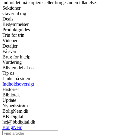
indholdet må kopieres eller bruges uden tilladelse.
Sektioner
Gaver til dig
Deals
Bedømmelser
Produktguides
Trin for trin
Videoer
Detaljer
Få svar
Brug for hjælp
Vurdering
Bliv en del af os
Tip os
Links på siden
Indholdsoversigt
Historier
Bibliotek
Update
Nyhedsstrøm
BoligNem.dk
BB Digital
hej@bbdigital.dk
BoligNem