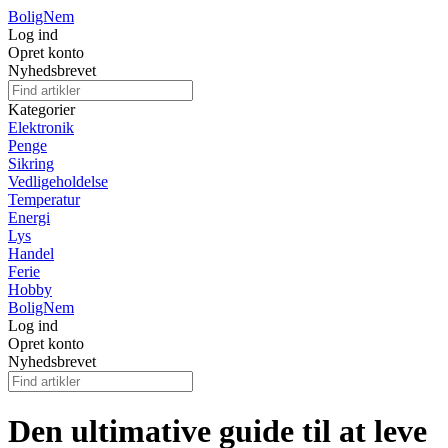
BoligNem
Log ind
Opret konto
Nyhedsbrevet
Kategorier
Elektronik
Penge
Sikring
Vedligeholdelse
Temperatur
Energi
Lys
Handel
Ferie
Hobby
BoligNem
Log ind
Opret konto
Nyhedsbrevet
Den ultimative guide til at leve