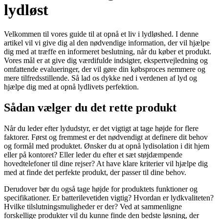
lydløst
Velkommen til vores guide til at opnå et liv i lydløshed. I denne
artikel vil vi give dig al den nødvendige information, der vil hjælpe
dig med at træffe en informeret beslutning, når du køber et produkt.
Vores mål er at give dig værdifulde indsigter, ekspertvejledning og
omfattende evalueringer, der vil gøre din købsproces nemmere og
mere tilfredsstillende. Så lad os dykke ned i verdenen af lyd og
hjælpe dig med at opnå lydlivets perfektion.
Sådan vælger du det rette produkt
Når du leder efter lydudstyr, er det vigtigt at tage højde for flere
faktorer. Først og fremmest er det nødvendigt at definere dit behov
og formål med produktet. Ønsker du at opnå lydisolation i dit hjem
eller på kontoret? Eller leder du efter et sæt støjdæmpende
hovedtelefoner til dine rejser? At have klare kriterier vil hjælpe dig
med at finde det perfekte produkt, der passer til dine behov.
Derudover bør du også tage højde for produktets funktioner og
specifikationer. Er batterilevetiden vigtig? Hvordan er lydkvaliteten?
Hvilke tilslutningsmuligheder er der? Ved at sammenligne
forskellige produkter vil du kunne finde den bedste løsning, der