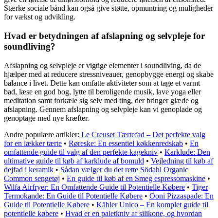
Stærke sociale bånd kan også give støtte, opmuntring og muligheder
for vækst og udvikling.
Hvad er betydningen af ​​afslapning og selvpleje for
soundliving?
Afslapning og selvpleje er vigtige elementer i soundliving, da de
hjælper med at reducere stressniveauer, genopbygge energi og skabe
balance i livet. Dette kan omfatte aktiviteter som at tage et varmt
bad, læse en god bog, lytte til beroligende musik, lave yoga eller
meditation samt forkæle sig selv med ting, der bringer glæde og
afslapning. Gennem afslapning og selvpleje kan vi genoplade og
genoptage med nye kræfter.
Andre populære artikler:
Le Creuset Tærtefad – Det perfekte valg
for en lækker tærte
•
Røreske: En essentiel køkkenredskab
•
En
omfattende guide til valg af den perfekte kagekniv
•
Karklude: Den
ultimative guide til køb af karklude af bomuld
•
Vejledning til køb af
dejfad i keramik
•
Sådan vælger du det rette Södahl Organic
Common sengetøj
•
En guide til køb af en Smeg espressomaskine
•
Wilfa Airfryer: En Omfattende Guide til Potentielle Købere
•
Tiger
Termokande: En Guide til Potentielle Købere
•
Ooni Pizzaspade: En
Guide til Potentielle Købere
•
Kähler Unico – En komplet guide til
potentielle købere
•
Hvad er en paletkniv af silikone, og hvordan