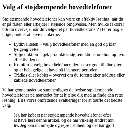
Valg af støjdæmpende hovedtelefoner
Støjdæmpende hovedtelefoner kan være en effektiv løsning, når du
er på farten eller arbejder i støjende omgivelser. Men hvilke faktorer
bør du overveje, når du vælger et par hovedtelefoner? Her er nogle
nøglepunkter at have i tankerne:
Lydkvaliteten – vælg hovedtelefoner med en god og klar
lydgengivelse
Støjreduktion – tjek produktets støjreduktionsfunktion og hvor
effektiv den er
Komfort – vælg hovedtelefoner, der passer godt til dine ører
og er behagelige at have på i længere perioder
Trådløs eller kablet – overvej om du foretrækker trådløse eller
kablede hovedtelefoner
Vi har gennemgået og sammenlignet de bedste støjdæmpende
hovedtelefoner på markedet for at hjælpe dig med at finde den rette
løsning. Læs vores omfattende evalueringer for at træffe det bedste
valg.
Jeg har købt et par støjdæmpende hovedtelefoner efter
at have læst denne artikel, og de har virkelig ændret mit
liv. Jeg kan nu arbejde og rejse i stilhed, og det har gjort