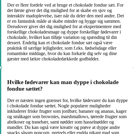
Der er flere fordele ved at bruge et chokolade fondue sæt. For
det første giver det dig mulighed for at skabe en sjov og
interaktiv madoplevelse, især når du deler den med andre. Det
er en fantastisk måde at skabe minder og hygge sig sammen.
Derudover giver det dig mulighed for at eksperimentere med
forskellige chokoladesmage og dyppe forskellige fødevarer i
chokolade, hvilket kan tilføje variation og spænding til din
dessert. Endelig kan et chokolade fondue sæt også være
praktisk til særlige lejligheder, som f.eks. fødselsdage eller
romantiske middage, hvor du kan forkæle dig selv og dine
gæster med lækre chokoladedækkede godbidder.
Hvilke fødevarer kan man dyppe i chokolade
fondue sættet?
Der er næsten ingen grænser for, hvilke fødevarer du kan dyppe
i chokolade fondue sættet. Nogle populære muligheder
inkluderer friske frugter som jordbær, bananer og ananas, kager
og småkager som brownies, marshmallows, tørrede frugter som
abrikoser og tranebær, samt nødder som hasselnødder og
mandler. Du kan også være kreativ og prøve at dyppe andre
snacks såsom popcorn, pretzels eller endda pikant mad som