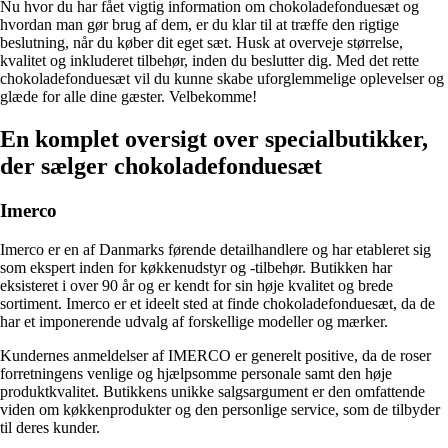
Nu hvor du har fået vigtig information om chokoladefonduesæt og
hvordan man gør brug af dem, er du klar til at træffe den rigtige
beslutning, når du køber dit eget sæt. Husk at overveje størrelse,
kvalitet og inkluderet tilbehør, inden du beslutter dig. Med det rette
chokoladefonduesæt vil du kunne skabe uforglemmelige oplevelser og
glæde for alle dine gæster. Velbekomme!
En komplet oversigt over specialbutikker,
der sælger chokoladefonduesæt
Imerco
Imerco er en af Danmarks førende detailhandlere og har etableret sig
som ekspert inden for køkkenudstyr og -tilbehør. Butikken har
eksisteret i over 90 år og er kendt for sin høje kvalitet og brede
sortiment. Imerco er et ideelt sted at finde chokoladefonduesæt, da de
har et imponerende udvalg af forskellige modeller og mærker.
Kundernes anmeldelser af IMERCO er generelt positive, da de roser
forretningens venlige og hjælpsomme personale samt den høje
produktkvalitet. Butikkens unikke salgsargument er den omfattende
viden om køkkenprodukter og den personlige service, som de tilbyder
til deres kunder.