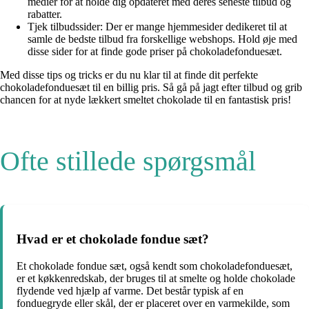
medier for at holde dig opdateret med deres seneste tilbud og
rabatter.
Tjek tilbudssider: Der er mange hjemmesider dedikeret til at
samle de bedste tilbud fra forskellige webshops. Hold øje med
disse sider for at finde gode priser på chokoladefonduesæt.
Med disse tips og tricks er du nu klar til at finde dit perfekte
chokoladefonduesæt til en billig pris. Så gå på jagt efter tilbud og grib
chancen for at nyde lækkert smeltet chokolade til en fantastisk pris!
Ofte stillede spørgsmål
Hvad er et chokolade fondue sæt?
Et chokolade fondue sæt, også kendt som chokoladefonduesæt,
er et køkkenredskab, der bruges til at smelte og holde chokolade
flydende ved hjælp af varme. Det består typisk af en
fonduegryde eller skål, der er placeret over en varmekilde, som