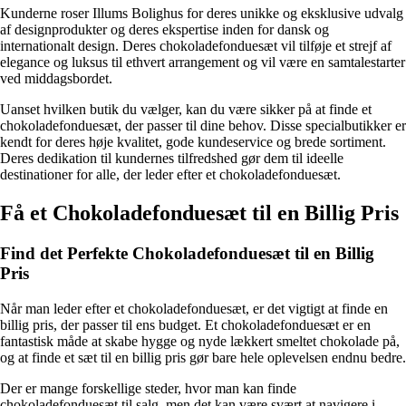
Kunderne roser Illums Bolighus for deres unikke og eksklusive udvalg
af designprodukter og deres ekspertise inden for dansk og
internationalt design. Deres chokoladefonduesæt vil tilføje et strejf af
elegance og luksus til ethvert arrangement og vil være en samtalestarter
ved middagsbordet.
Uanset hvilken butik du vælger, kan du være sikker på at finde et
chokoladefonduesæt, der passer til dine behov. Disse specialbutikker er
kendt for deres høje kvalitet, gode kundeservice og brede sortiment.
Deres dedikation til kundernes tilfredshed gør dem til ideelle
destinationer for alle, der leder efter et chokoladefonduesæt.
Få et Chokoladefonduesæt til en Billig Pris
Find det Perfekte Chokoladefonduesæt til en Billig
Pris
Når man leder efter et chokoladefonduesæt, er det vigtigt at finde en
billig pris, der passer til ens budget. Et chokoladefonduesæt er en
fantastisk måde at skabe hygge og nyde lækkert smeltet chokolade på,
og at finde et sæt til en billig pris gør bare hele oplevelsen endnu bedre.
Der er mange forskellige steder, hvor man kan finde
chokoladefonduesæt til salg, men det kan være svært at navigere i