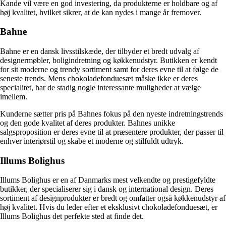
Kande vil være en god investering, da produkterne er holdbare og af
høj kvalitet, hvilket sikrer, at de kan nydes i mange år fremover.
Bahne
Bahne er en dansk livsstilskæde, der tilbyder et bredt udvalg af
designermøbler, boligindretning og køkkenudstyr. Butikken er kendt
for sit moderne og trendy sortiment samt for deres evne til at følge de
seneste trends. Mens chokoladefonduesæt måske ikke er deres
specialitet, har de stadig nogle interessante muligheder at vælge
imellem.
Kunderne sætter pris på Bahnes fokus på den nyeste indretningstrends
og den gode kvalitet af deres produkter. Bahnes unikke
salgsproposition er deres evne til at præsentere produkter, der passer til
enhver interiørstil og skabe et moderne og stilfuldt udtryk.
Illums Bolighus
Illums Bolighus er en af Danmarks mest velkendte og prestigefyldte
butikker, der specialiserer sig i dansk og international design. Deres
sortiment af designprodukter er bredt og omfatter også køkkenudstyr af
høj kvalitet. Hvis du leder efter et eksklusivt chokoladefonduesæt, er
Illums Bolighus det perfekte sted at finde det.