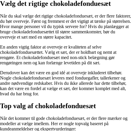
Vælg det rigtige chokoladefonduesæt
Når du skal vælge det rigtige chokoladefonduesæt, er der flere faktorer,
du bør overveje. Først og fremmest er det vigtigt at tænke på størrelsen.
Hvor mange personer vil du typisk servere for? Hvis du planlægger at
bruge chokoladefonduesættet til større sammenkomster, bør du
overveje et sæt med en større kapacitet.
En anden vigtig faktor at overveje er kvaliteten af selve
chokoladefonduesættet. Vælg et sæt, der er holdbart og nemt at
rengøre. Et chokoladefonduesæt med non-stick belægning gør
rengøringen nem og kan forlænge levetiden på dit sæt.
Derudover kan det være en god idé at overveje inkluderet tilbehør.
Nogle chokoladefonduesæt leveres med fonduegafler, tallerkener og
andre nødvendige redskaber. Hvis du ikke allerede har dette tilbehør,
kan det være en fordel at vælge et sæt, der kommer komplet med alt,
hvad du har brug for.
Top valg af chokoladefonduesæt
Når det kommer til gode chokoladefonduesæt, er der flere mærker og
modeller at vælge imellem. Her er nogle topvalg baseret på
kundeanmeldelser og ekspertvurderinger: