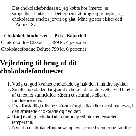
Det chokoladefonduesæt, jeg købte hos Imerco, er
simpelthen fantastisk. Det er nemt at bruge og rengøre, og
chokoladen smelter jævnt og glat. Mine gæster elsker det!
– Annika S.
Chokoladefonduesæt
Pris
Kapacitet
ChokoFondue Classic
499 kr.
4 personer
Chokoladefondue Deluxe
799 kr.
6 personer
Vejledning til brug af dit
chokoladefonduesæt
Vælg en god kvalitet chokolade og hak den i mindre stykker.
Smelt chokoladen langsomt i chokoladefonduesættet ved hjælp
af en egnet varmekilde, såsom et stearinlys eller en
fonduebrænder.
Dyp forskelligt tilbehør, såsom frugt, kiks eller marshmallows, i
den smeltede chokolade og nyd det!
Rør jævnligt i chokoladen for at opretholde en ensartet
temperatur.
Nyd din chokoladefonduesætoplevelse med venner og familie.