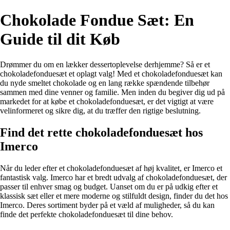
Chokolade Fondue Sæt: En
Guide til dit Køb
Drømmer du om en lækker dessertoplevelse derhjemme? Så er et
chokoladefonduesæt et oplagt valg! Med et chokoladefonduesæt kan
du nyde smeltet chokolade og en lang række spændende tilbehør
sammen med dine venner og familie. Men inden du begiver dig ud på
markedet for at købe et chokoladefonduesæt, er det vigtigt at være
velinformeret og sikre dig, at du træffer den rigtige beslutning.
Find det rette chokoladefonduesæt hos
Imerco
Når du leder efter et chokoladefonduesæt af høj kvalitet, er Imerco et
fantastisk valg. Imerco har et bredt udvalg af chokoladefonduesæt, der
passer til enhver smag og budget. Uanset om du er på udkig efter et
klassisk sæt eller et mere moderne og stilfuldt design, finder du det hos
Imerco. Deres sortiment byder på et væld af muligheder, så du kan
finde det perfekte chokoladefonduesæt til dine behov.