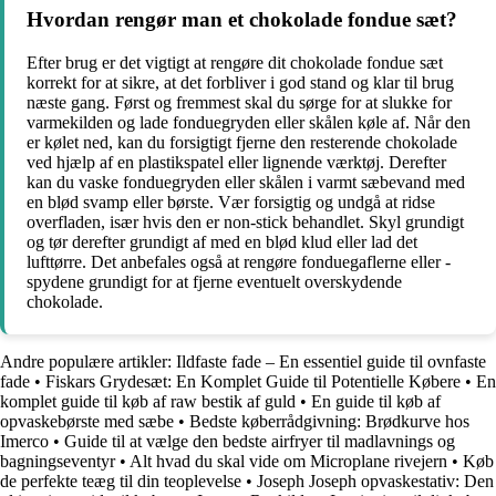
Hvordan rengør man et chokolade fondue sæt?
Efter brug er det vigtigt at rengøre dit chokolade fondue sæt
korrekt for at sikre, at det forbliver i god stand og klar til brug
næste gang. Først og fremmest skal du sørge for at slukke for
varmekilden og lade fonduegryden eller skålen køle af. Når den
er kølet ned, kan du forsigtigt fjerne den resterende chokolade
ved hjælp af en plastikspatel eller lignende værktøj. Derefter
kan du vaske fonduegryden eller skålen i varmt sæbevand med
en blød svamp eller børste. Vær forsigtig og undgå at ridse
overfladen, især hvis den er non-stick behandlet. Skyl grundigt
og tør derefter grundigt af med en blød klud eller lad det
lufttørre. Det anbefales også at rengøre fonduegaflerne eller -
spydene grundigt for at fjerne eventuelt overskydende
chokolade.
Andre populære artikler:
Ildfaste fade – En essentiel guide til ovnfaste
fade
•
Fiskars Grydesæt: En Komplet Guide til Potentielle Købere
•
En
komplet guide til køb af raw bestik af guld
•
En guide til køb af
opvaskebørste med sæbe
•
Bedste køberrådgivning: Brødkurve hos
Imerco
•
Guide til at vælge den bedste airfryer til madlavnings og
bagningseventyr
•
Alt hvad du skal vide om Microplane rivejern
•
Køb
de perfekte teæg til din teoplevelse
•
Joseph Joseph opvaskestativ: Den