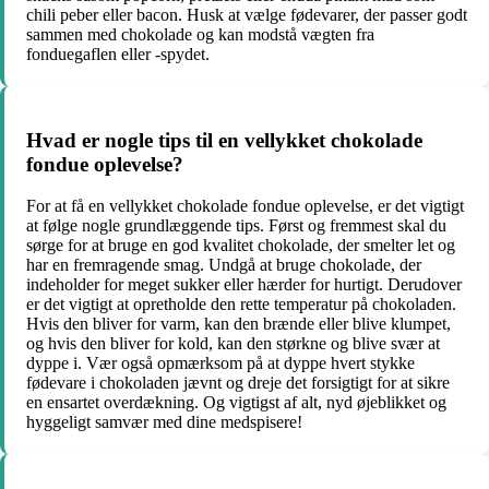
chili peber eller bacon. Husk at vælge fødevarer, der passer godt
sammen med chokolade og kan modstå vægten fra
fonduegaflen eller -spydet.
Hvad er nogle tips til en vellykket chokolade
fondue oplevelse?
For at få en vellykket chokolade fondue oplevelse, er det vigtigt
at følge nogle grundlæggende tips. Først og fremmest skal du
sørge for at bruge en god kvalitet chokolade, der smelter let og
har en fremragende smag. Undgå at bruge chokolade, der
indeholder for meget sukker eller hærder for hurtigt. Derudover
er det vigtigt at opretholde den rette temperatur på chokoladen.
Hvis den bliver for varm, kan den brænde eller blive klumpet,
og hvis den bliver for kold, kan den størkne og blive svær at
dyppe i. Vær også opmærksom på at dyppe hvert stykke
fødevare i chokoladen jævnt og dreje det forsigtigt for at sikre
en ensartet overdækning. Og vigtigst af alt, nyd øjeblikket og
hyggeligt samvær med dine medspisere!