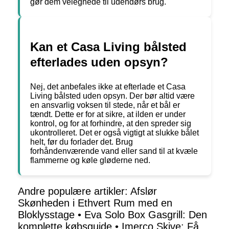
gør dem velegnede til udendørs brug.
Kan et Casa Living bålsted
efterlades uden opsyn?
Nej, det anbefales ikke at efterlade et Casa
Living bålsted uden opsyn. Der bør altid være
en ansvarlig voksen til stede, når et bål er
tændt. Dette er for at sikre, at ilden er under
kontrol, og for at forhindre, at den spreder sig
ukontrolleret. Det er også vigtigt at slukke bålet
helt, før du forlader det. Brug
forhåndenværende vand eller sand til at kvæle
flammerne og køle gløderne ned.
Andre populære artikler:
Afslør
Skønheden i Ethvert Rum med en
Bloklysstage
•
Eva Solo Box Gasgrill: Den
komplette købsguide
•
Imerco Skive: Få